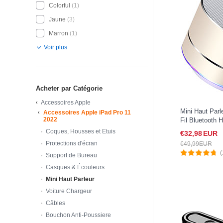
Colorful
(1)
Jaune
(3)
Marron
(1)
Voir plus
Acheter par Catégorie
Accessoires Apple
Mini Haut Parl
Accessoires Apple iPad Pro 11
2022
Fil Bluetooth 
iPad Pro 11 2
Coques, Housses et Etuis
€32,
98
EUR
Protections d'écran
€49,
99
EUR
(
Support de Bureau
Casques & Écouteurs
Mini Haut Parleur
Voiture Chargeur
Câbles
Bouchon Anti-Poussiere