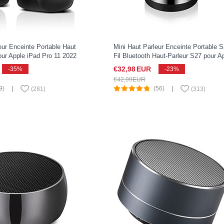
eur Enceinte Portable Haut
Mini Haut Parleur Enceinte Portable 
ur Apple iPad Pro 11 2022
Fil Bluetooth Haut-Parleur S27 pour A
iPad Pro 11 2022 Argent
€32,
98
EUR
-35%
-23%
€42,
99
EUR
9)
|
(56)
|
(
281
)
(
313
)