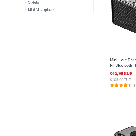
Stylets
Mini Microphone
Mini Haut Parl
Fil Bluetooth 
iPad Pro 11 20
€65,
98
EUR
€105,
99
EUR
(