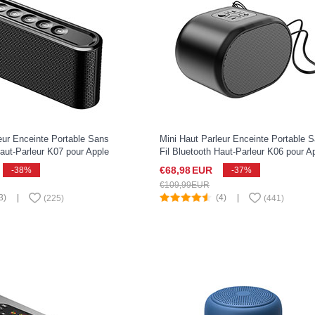
eur Enceinte Portable Sans
Mini Haut Parleur Enceinte Portable 
Haut-Parleur K07 pour Apple
Fil Bluetooth Haut-Parleur K06 pour A
22 Noir
iPad Pro 11 2022 Noir
€68,
98
EUR
-38%
-37%
€109,
99
EUR
3)
|
(4)
|
(
225
)
(
441
)