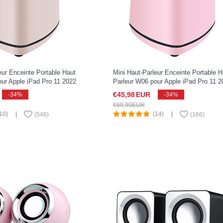
eur Enceinte Portable Haut
Mini Haut-Parleur Enceinte Portable H
ur Apple iPad Pro 11 2022
Parleur W06 pour Apple iPad Pro 11 2
Rose
€45,
98
EUR
-34%
-34%
€69,
99
EUR
10)
|
(14)
|
(
546
)
(
166
)