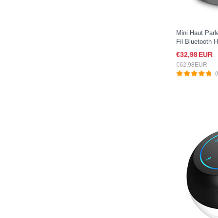
Mini Haut Parl
Fil Bluetooth 
iPad Pro 11 20
€32,
98
EUR
€62,
98
EUR
(