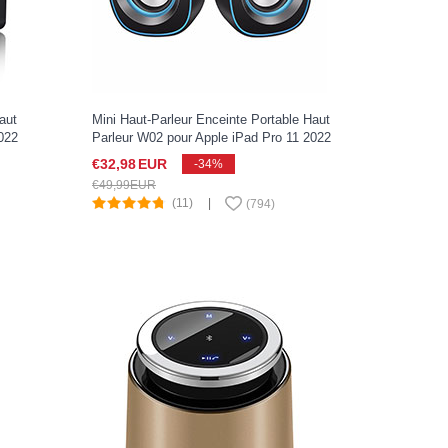
aut
Mini Haut-Parleur Enceinte Portable Haut
022
Parleur W02 pour Apple iPad Pro 11 2022
Noir
€32,
98
EUR
-34%
€49,
99
EUR
(11)
|
(
794
)