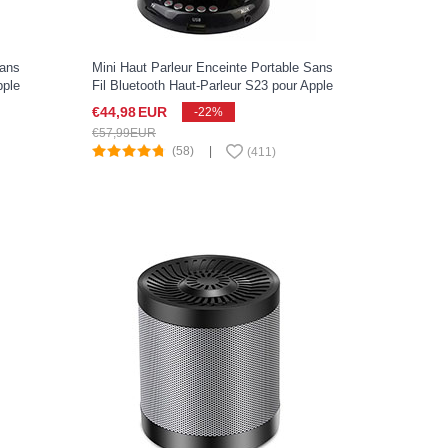
Sans
Mini Haut Parleur Enceinte Portable Sans
pple
Fil Bluetooth Haut-Parleur S23 pour Apple
iPad Pro 11 2022 Noir
€44,
98
EUR
-22%
€57,
99
EUR
(58)
|
(
411
)