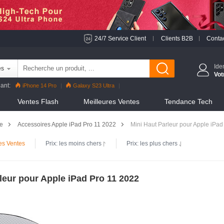
24/7 Service Client
Clients B2B
Conta
Ide
es
Vot
ant:
iPhone 14 Pro
Galaxy S23 Ultra
 Pro
Reno8 Pro
iPhone 13 Pro
Reno7 Pro
Ventes Flash
Meilleures Ventes
Tendance Tech
S22 Ultra
iPhone 12 Pro Max
Mi 11
le
Accessoires Apple iPad Pro 11 2022
Mini Haut Parleur pour Apple iPad
es Ventes
Prix: les moins chers
Prix: les plus chers
leur pour Apple iPad Pro 11 2022