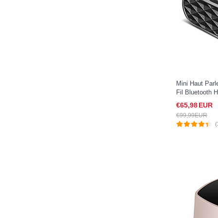
Mini Haut Parl
Fil Bluetooth 
iPad Pro 11 20
€65,
98
EUR
€99,
99
EUR
(