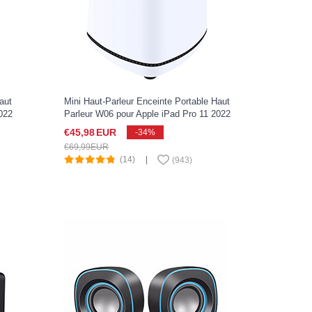
aut
Mini Haut-Parleur Enceinte Portable Haut
022
Parleur W06 pour Apple iPad Pro 11 2022
Blanc
€45,
98
EUR
-34%
€69,
99
EUR
(14)
|
(
943
)