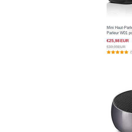
Mini Haut-Parl
Parleur W01 po
Noir
€25,
98
EUR
€39,
99
EUR
(