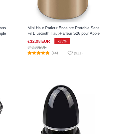
Sans
Mini Haut Parleur Enceinte Portable Sans
pple
Fil Bluetooth Haut-Parleur S26 pour Apple
iPad Pro 11 2022 Or
€32,
98
EUR
-23%
€42,
99
EUR
(44)
|
(
911
)