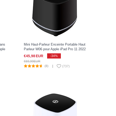
Sans
Mini Haut-Parleur Enceinte Portable Haut
pple
Parleur W06 pour Apple iPad Pro 11 2022
Noir
€45,
98
EUR
-34%
€69,
99
EUR
(8)
|
(
737
)