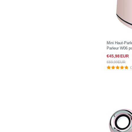
Mini Haut-Parl
Parleur W06 po
Or
€45,
98
EUR
€69,
99
EUR
(