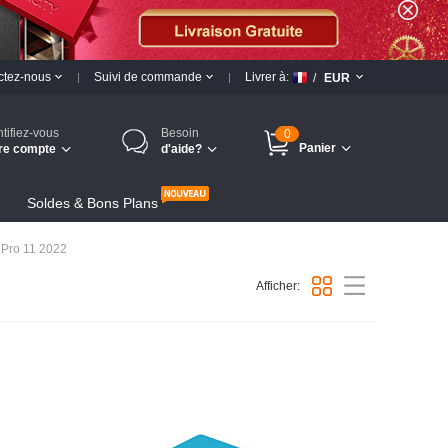
ctez-nous
Suivi de commande
Livrer à:
/
EUR
ntifiez-vous
Besoin
0
Panier
re compte
d'aide?
Soldes & Bons Plans
 Pro 11 2022
Afficher: