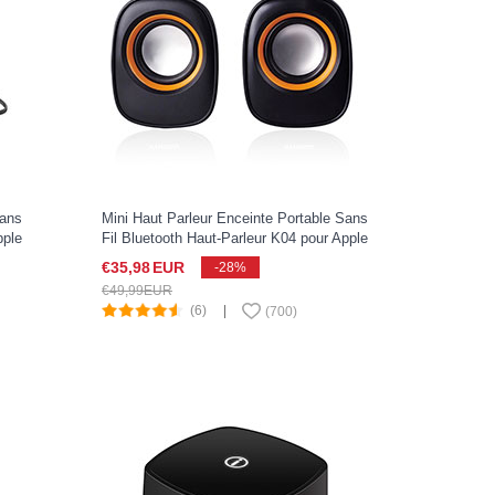
Sans
Mini Haut Parleur Enceinte Portable Sans
pple
Fil Bluetooth Haut-Parleur K04 pour Apple
iPad Pro 11 2022 Noir
€35,
98
EUR
-28%
€49,
99
EUR
(6)
|
(
700
)