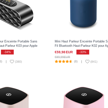
eur Enceinte Portable Sans
Mini Haut Parleur Enceinte Portable 
Haut-Parleur K03 pour Apple
Fil Bluetooth Haut-Parleur K02 pour A
22 Noir
iPad Pro 11 2022 Bleu
€59,
98
EUR
-34%
-33%
€89,
99
EUR
3)
|
(8)
|
(
380
)
(
841
)