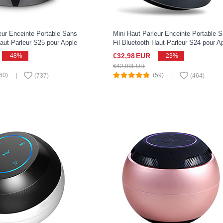
eur Enceinte Portable Sans
Mini Haut Parleur Enceinte Portable 
Haut-Parleur S25 pour Apple
Fil Bluetooth Haut-Parleur S24 pour A
22 Noir
iPad Pro 11 2022 Noir
€32,
98
EUR
-48%
-23%
€42,
99
EUR
60)
|
(59)
|
(
737
)
(
464
)