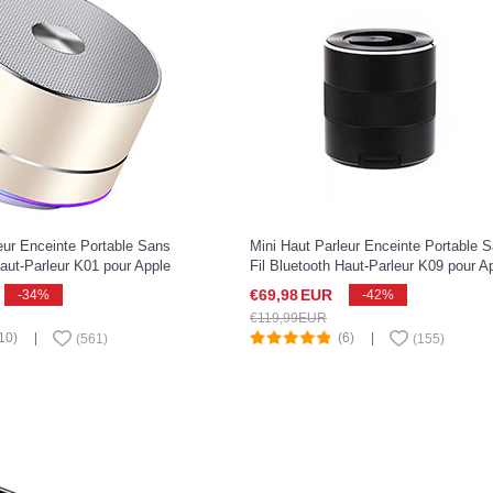
eur Enceinte Portable Sans
Mini Haut Parleur Enceinte Portable 
Haut-Parleur K01 pour Apple
Fil Bluetooth Haut-Parleur K09 pour A
022 Or
iPad Pro 11 2022 Noir
€69,
98
EUR
-34%
-42%
€119,
99
EUR
10)
|
(6)
|
(
561
)
(
155
)