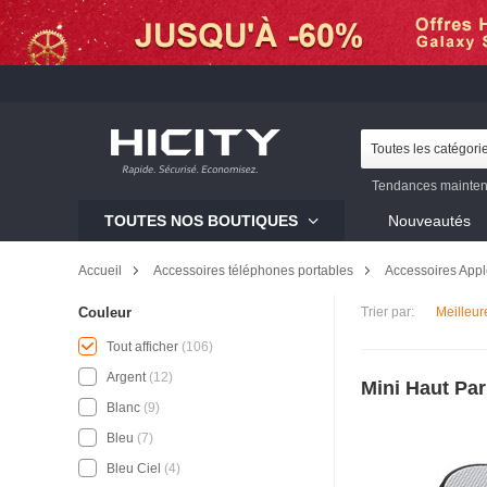
Toutes les catégori
Tendances mainten
Galaxy S23
Mi 12
TOUTES NOS BOUTIQUES
Nouveautés
Galaxy S22
Galaxy 
Accueil
Accessoires téléphones portables
Accessoires App
Trier par:
Meilleur
Couleur
Tout afficher
(106)
Argent
(12)
Mini Haut Par
Blanc
(9)
Bleu
(7)
Bleu Ciel
(4)