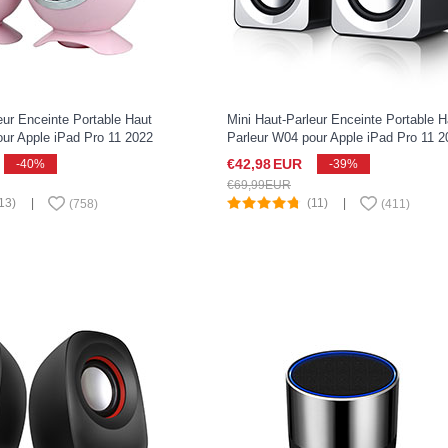
eur Enceinte Portable Haut
Mini Haut-Parleur Enceinte Portable H
ur Apple iPad Pro 11 2022
Parleur W04 pour Apple iPad Pro 11 2
Blanc
€42,
98
EUR
-40%
-39%
€69,
99
EUR
13)
|
(11)
|
(
758
)
(
411
)