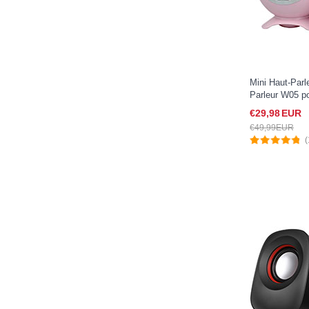
Mini Haut-Parl
Parleur W05 po
Rose
€29,
98
EUR
€49,
99
EUR
(