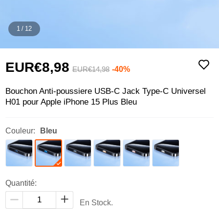
1
/
12
EUR€8,
98
-40%
EUR€14,
98
Bouchon Anti-poussiere USB-C Jack Type-C Universel
H01 pour Apple iPhone 15 Plus Bleu
Couleur:
Bleu
Quantité:
En Stock.