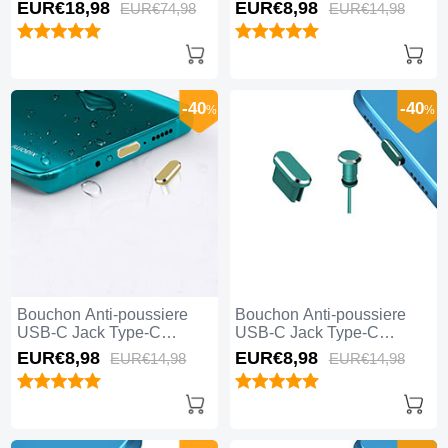
Universel 5PCS H02 pour
Universel H17 pour Apple
EUR€18,
98
EUR€8,
98
EUR€74,
98
EUR€14,
98
Apple iPhone 15 Plus Noir
iPhone 15 Plus Bleu
-40
-40
%
%
Bouchon Anti-poussiere
Bouchon Anti-poussiere
USB-C Jack Type-C
USB-C Jack Type-C
Universel H16 pour Apple
Universel H15 pour Apple
EUR€8,
98
EUR€8,
98
EUR€14,
98
EUR€14,
98
iPhone 15 Plus Or
iPhone 15 Plus Vert