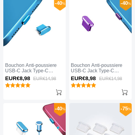
-40
-40
%
%
Bouchon Anti-poussiere
Bouchon Anti-poussiere
USB-C Jack Type-C
USB-C Jack Type-C
Universel H14 pour Apple
Universel H13 pour Apple
EUR€8,
98
EUR€8,
98
EUR€14,
98
EUR€14,
98
iPhone 15 Plus Bleu
iPhone 15 Plus Violet
-40
-75
%
%