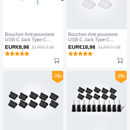
Bouchon Anti-poussiere
Bouchon Anti-poussiere
USB-C Jack Type-C
USB-C Jack Type-C
Universel H12 pour Apple
Universel 5PCS H01 pour
EUR€8,
98
EUR€18,
98
EUR€14,
98
EUR€74,
98
iPhone 15 Plus Bleu
Apple iPhone 15 Plus
Blanc
-79
-79
%
%