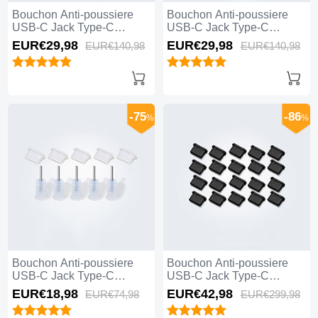
Bouchon Anti-poussiere
Bouchon Anti-poussiere
USB-C Jack Type-C
USB-C Jack Type-C
Universel 10PCS H01 pour
Universel 10PCS pour
EUR€29,
98
EUR€29,
98
EUR€140,
98
EUR€140,
98
Apple iPhone 15 Plus Noir
Apple iPhone 15 Plus Noir
-75
-86
%
%
Bouchon Anti-poussiere
Bouchon Anti-poussiere
USB-C Jack Type-C
USB-C Jack Type-C
Universel 5PCS pour
Universel 20PCS pour
EUR€18,
98
EUR€42,
98
EUR€74,
98
EUR€299,
98
Apple iPhone 15 Plus
Apple iPhone 15 Plus Noir
Blanc