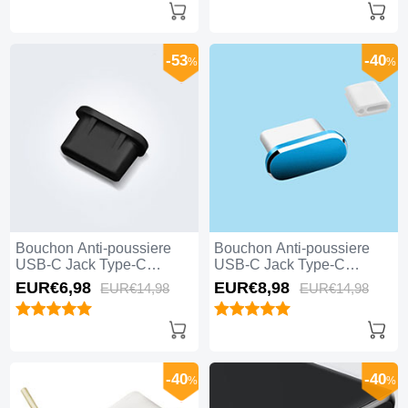
-53
-40
%
%
Bouchon Anti-poussiere
Bouchon Anti-poussiere
USB-C Jack Type-C
USB-C Jack Type-C
Universel H11 pour Apple
Universel H10 pour Apple
EUR€6,
98
EUR€8,
98
EUR€14,
98
EUR€14,
98
iPhone 15 Plus Noir
iPhone 15 Plus Bleu
-40
-40
%
%