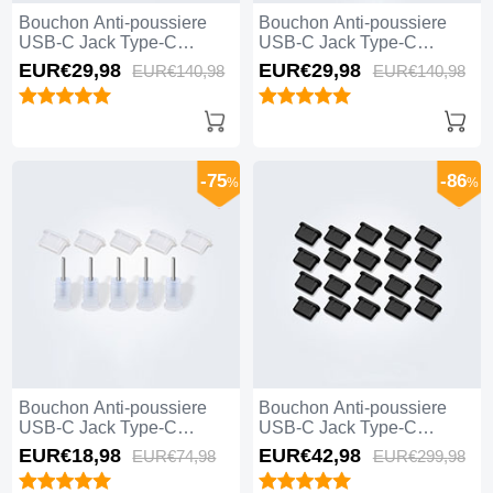
Bouchon Anti-poussiere
Bouchon Anti-poussiere
USB-C Jack Type-C
USB-C Jack Type-C
Universel 10PCS H01 pour
Universel 10PCS pour
EUR€29,
98
EUR€29,
98
EUR€140,
98
EUR€140,
98
Apple iPhone 15 Pro Noir
Apple iPhone 15 Pro Noir
-75
-86
%
%
Bouchon Anti-poussiere
Bouchon Anti-poussiere
USB-C Jack Type-C
USB-C Jack Type-C
Universel 5PCS pour
Universel 20PCS pour
EUR€18,
98
EUR€42,
98
EUR€74,
98
EUR€299,
98
Apple iPhone 15 Pro Blanc
Apple iPhone 15 Pro Noir