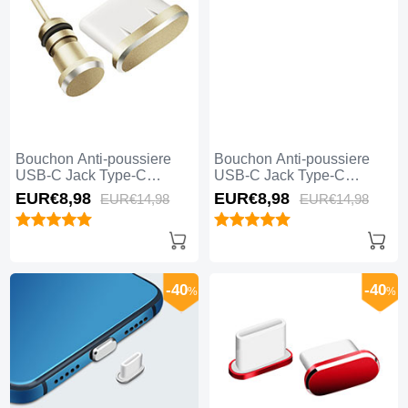
Bouchon Anti-poussiere
Bouchon Anti-poussiere
USB-C Jack Type-C
USB-C Jack Type-C
Universel H09 pour Apple
Universel H08 pour Apple
EUR€8,
98
EUR€8,
98
EUR€14,
98
EUR€14,
98
iPhone 15 Pro Or
iPhone 15 Pro Rose Rouge
-40
-40
%
%