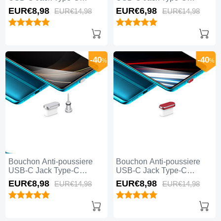
Universel H05 pour Apple
Universel H04 pour Apple
EUR€8,
98
EUR€6,
98
EUR€14,
98
EUR€14,
98
iPhone 15 Pro Or Rose
iPhone 15 Pro Blanc
-40
-40
%
%
Bouchon Anti-poussiere
Bouchon Anti-poussiere
USB-C Jack Type-C
USB-C Jack Type-C
Universel H03 pour Apple
Universel H02 pour Apple
EUR€8,
98
EUR€8,
98
EUR€14,
98
EUR€14,
98
iPhone 15 Pro Argent
iPhone 15 Pro Rouge