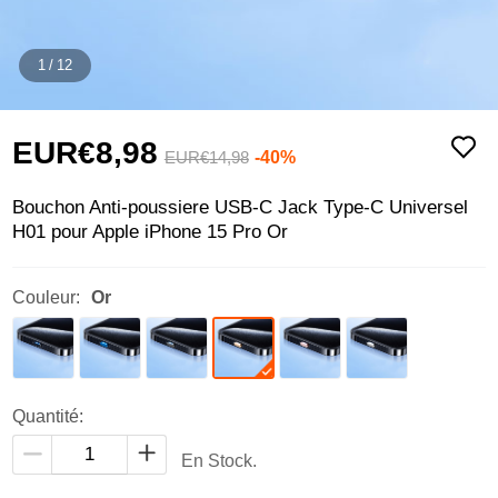
1
/
12
EUR€8,
98
-40%
EUR€14,
98
Bouchon Anti-poussiere USB-C Jack Type-C Universel
H01 pour Apple iPhone 15 Pro Or
Couleur:
Or
Quantité:
En Stock.