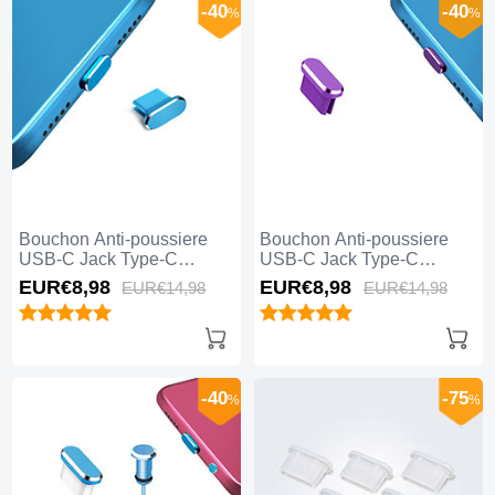
-40
-40
%
%
Bouchon Anti-poussiere
Bouchon Anti-poussiere
USB-C Jack Type-C
USB-C Jack Type-C
Universel H14 pour Apple
Universel H13 pour Apple
EUR€8,
98
EUR€8,
98
EUR€14,
98
EUR€14,
98
iPhone 15 Pro Bleu
iPhone 15 Pro Violet
-40
-75
%
%