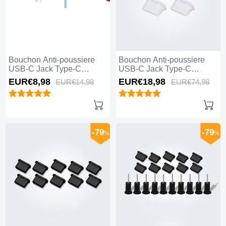
Bouchon Anti-poussiere
Bouchon Anti-poussiere
USB-C Jack Type-C
USB-C Jack Type-C
Universel H12 pour Apple
Universel 5PCS H01 pour
EUR€8,
98
EUR€18,
98
EUR€14,
98
EUR€74,
98
iPhone 15 Pro Bleu
Apple iPhone 15 Pro Blanc
-79
-79
%
%