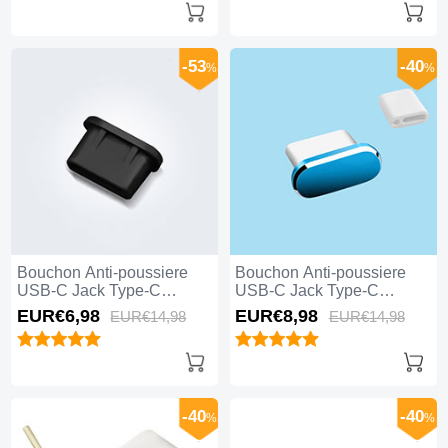
-53
-40
%
%
Bouchon Anti-poussiere
Bouchon Anti-poussiere
USB-C Jack Type-C
USB-C Jack Type-C
Universel H11 pour Apple
Universel H10 pour Apple
EUR€6,
98
EUR€8,
98
EUR€14,
98
EUR€14,
98
iPhone 15 Pro Noir
iPhone 15 Pro Bleu
-40
-40
%
%