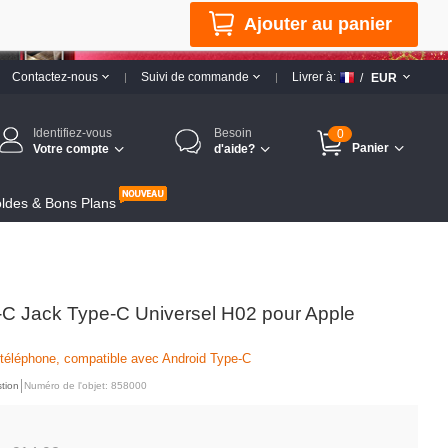
Ajouter au panier
Contactez-nous
Suivi de commande
Livrer à:
/
EUR
Identifiez-vous
Besoin
0
Panier
Votre compte
d'aide?
ldes & Bons Plans
C Jack Type-C Universel H02 pour Apple
 téléphone, compatible avec Android Type-C
tion
Numéro de l'objet: 858000