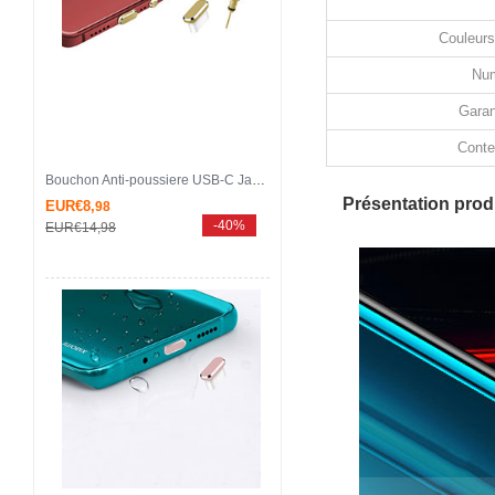
Couleurs
Num
Garan
Conte
Bouchon Anti-poussiere USB-C Jack Type-C Universel H17 pour Apple iPhone 15 Pro Or
Présentation produ
EUR€8,
98
-40%
EUR€14,
98