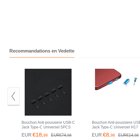
Recommandations en Vedette
Bouchon Anti-poussiere USB-C
Bouchon Anti-poussiere US
Jack Type-C Universel 5PCS
Jack Type-C Universel H17
H02 pour Apple iPhone 15 Pro
pour Apple iPhone 15 Pro B
€18,
€8,
EUR
EUR
EUR€74,
EUR€14,
98
98
98
98
Noir