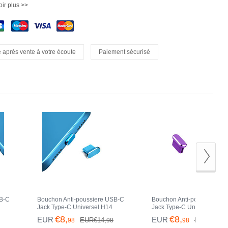
ir plus >>
 après vente à votre écoute
Paiement sécurisé
SB-C
Bouchon Anti-poussiere USB-C
Bouchon Anti-poussiere U
Jack Type-C Universel H14
Jack Type-C Universel H13
ert
pour Apple iPhone 15 Pro Bleu
pour Apple iPhone 15 Pro V
€8,
€8,
EUR
EUR
EUR€14,
EUR€14,
98
98
98
98