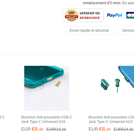
remplacement d'3 mois.
En savo
Envoi rapide et sécurisé
Service
Retours Faciles
B-C
Bouchon Anti-poussiere USB-C
Bouchon Anti-poussiere U
Jack Type-C Universel H16
Jack Type-C Universel H15
leu
pour Apple iPhone 15 Pro Or
pour Apple iPhone 15 Pro V
€8,
€8,
EUR
EUR
EUR€14,
EUR€14,
98
98
98
98