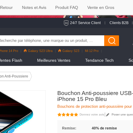
 Retour
Notes et Avis
Produit FAQ
Vente en Gros
24/7 Service Client
Clients B2B
Phone 14 Pro
Galaxy S23 Ultra
Galaxy S23
Mi 12 Pro
eno7 Pro
Galaxy S22
Galaxy S22 Ultra
iPhone 12 Pro Max
entes Flash
Meilleures Ventes
Tendance Tech
So
n Anti-Poussiere
Bouchon Anti-poussiere USB-
iPhone 15 Pro Bleu
Bouchons de protection anti-poussière pour
Donnez votre avis
Poser une ques
Remise:
40% de remise