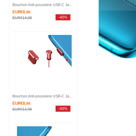
Bouchon Anti-poussiere USB-C Jack Type-C Universel H16 pour Apple iPhone 15 Pro Or Rose
EUR€8,
98
-40%
EUR€14,
98
Bouchon Anti-poussiere USB-C Jack Type-C Universel H15 pour Apple iPhone 15 Pro Rouge
EUR€8,
98
-40%
EUR€14,
98