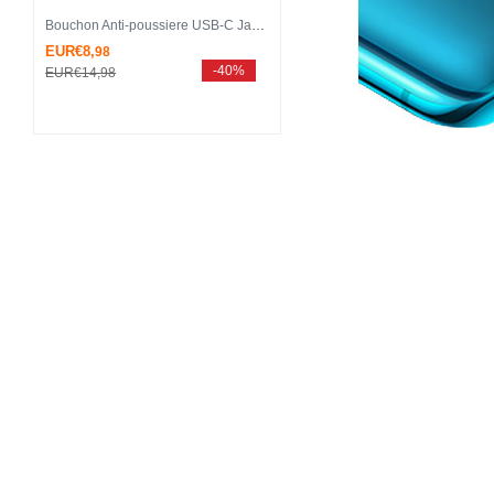
Bouchon Anti-poussiere USB-C Jack Type-C Universel H13 pour Apple iPhone 15 Pro Gris Fonce
EUR€8,
98
-40%
EUR€14,
98