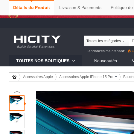
Détails du Produit
Livraison & Paiements
Politique de
Toutes les catégories
Tendances maintenant:
i
Reno8 Pro
iPhone 13 Pro
R
TOUTES NOS BOUTIQUES
Nouveautés
V
Mi 11
Accessoires Apple
Accessoires Apple iPhone 15 Pro
Boucho