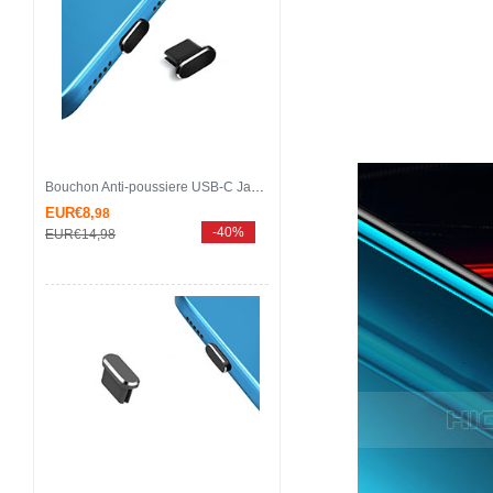
Bouchon Anti-poussiere USB-C Jack Type-C Universel H14 pour Apple iPhone 15 Pro Noir
EUR€8,
98
-40%
EUR€14,
98