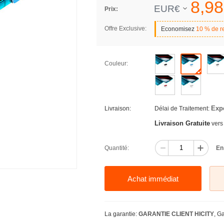
8,
98
EUR€
Prix:
Offre Exclusive:
Economisez
10 % de r
Couleur:
Exp
Livraison:
Délai de Traitement:
Livraison Gratuite
vers
Quantité:
En
Achat immédiat
La garantie:
GARANTIE CLIENT HICITY
, G