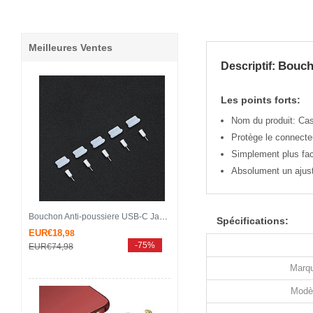
Meilleures Ventes
Bouch
Descriptif:
Les points forts:
Nom du produit: Ca
Protège le connecteu
Simplement plus faci
Absolument un ajust
Bouchon Anti-poussiere USB-C Jack Type-C Universel 5PCS H02 pour Apple iPhone 15 Pro Blanc
Spécifications:
EUR€18,
98
-75%
EUR€74,
98
Marqu
Modè