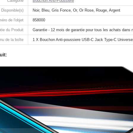
Catégorie
Bouchon Anti-Poussiere
 Disponible(s)
Noir, Bleu, Gris Fonce, Or, Or Rose, Rouge, Argent
éro de l'objet
858000
tie du Produit
Garantie - 12 mois de garantie pour tous les achats dans 
nu de la boîte
1 X Bouchon Anti-poussiere USB-C Jack Type-C Universel
it: