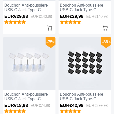
Bouchon Anti-poussiere
Bouchon Anti-poussiere
USB-C Jack Type-C
USB-C Jack Type-C
Universel 10PCS H01 pour
Universel 10PCS pour
EUR€29,
98
EUR€29,
98
EUR€140,
98
EUR€140,
98
Apple iPhone 15 Pro Max
Apple iPhone 15 Pro Max
Noir
Noir
-75
-86
%
%
Bouchon Anti-poussiere
Bouchon Anti-poussiere
USB-C Jack Type-C
USB-C Jack Type-C
Universel 5PCS pour
Universel 20PCS pour
EUR€18,
98
EUR€42,
98
EUR€74,
98
EUR€299,
98
Apple iPhone 15 Pro Max
Apple iPhone 15 Pro Max
Blanc
Noir