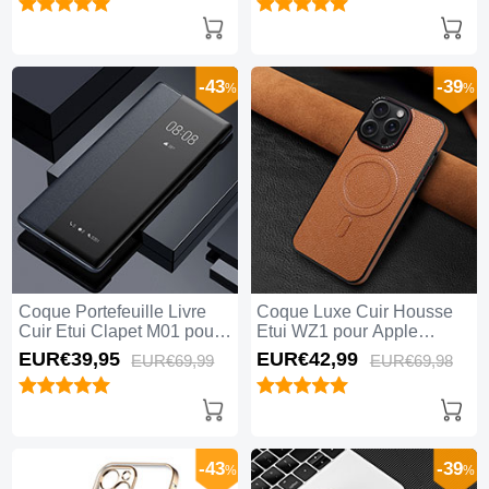
Vert
-43
-39
%
%
Coque Portefeuille Livre
Coque Luxe Cuir Housse
Cuir Etui Clapet M01 pour
Etui WZ1 pour Apple
Apple iPhone 15 Pro Max
iPhone 15 Pro Max Marron
EUR€39,
95
EUR€42,
99
EUR€69,
99
EUR€69,
98
Noir
-43
-39
%
%