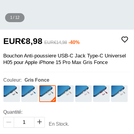
1
/
12
EUR€8,
98
-40%
EUR€14,
98
Bouchon Anti-poussiere USB-C Jack Type-C Universel
H05 pour Apple iPhone 15 Pro Max Gris Fonce
Couleur:
Gris Fonce
Quantité:
En Stock.