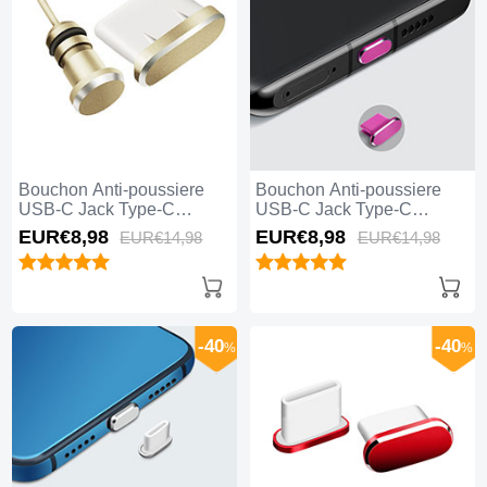
Bouchon Anti-poussiere
Bouchon Anti-poussiere
USB-C Jack Type-C
USB-C Jack Type-C
Universel H09 pour Apple
Universel H08 pour Apple
EUR€8,
98
EUR€8,
98
EUR€14,
98
EUR€14,
98
iPhone 15 Pro Max Or
iPhone 15 Pro Max Rose
Rouge
-40
-40
%
%