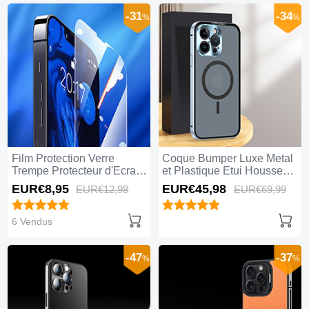
-31
-34
%
%
Film Protection Verre
Coque Bumper Luxe Metal
Trempe Protecteur d'Ecran
et Plastique Etui Housse
pour Apple iPhone 15 Pro
avec Mag-Safe Magnetic
EUR€8,
95
EUR€45,
98
EUR€12,
98
EUR€69,
99
Max Clair
Magnetique LK5 pour
Apple iPhone 15 Pro Max
Bleu
6 Vendus
-47
-37
%
%