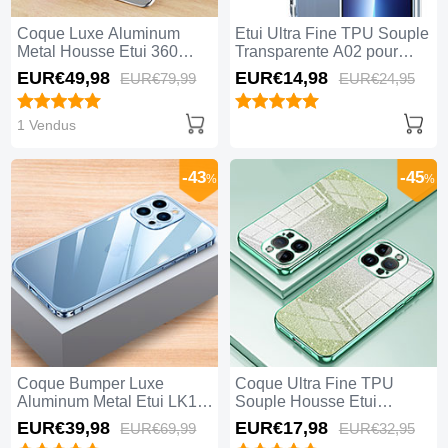
Coque Luxe Aluminum
Etui Ultra Fine TPU Souple
Metal Housse Etui 360
Transparente A02 pour
Degres avec Mag-Safe
Apple iPhone 15 Pro Max
EUR€49,
98
EUR€14,
98
EUR€79,
99
EUR€24,
95
Magnetic Magnetique P01
Clair
pour Apple iPhone 15 Pro
Max Argent
1 Vendus
-43
-45
%
%
Coque Bumper Luxe
Coque Ultra Fine TPU
Aluminum Metal Etui LK1
Souple Housse Etui
pour Apple iPhone 15 Pro
Transparente SY2 pour
EUR€39,
98
EUR€17,
98
EUR€69,
99
EUR€32,
95
Max Bleu
Apple iPhone 15 Pro Max