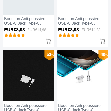
Bouchon Anti-poussiere
Bouchon Anti-poussiere
USB-C Jack Type-C
USB-C Jack Type-C
Universel H07 pour Apple
Universel H06 pour Apple
EUR€8,
98
EUR€8,
98
EUR€14,
98
EUR€14,
98
iPhone 15 Pro Max Argent
iPhone 15 Pro Max Rouge
-53
-40
%
%
Bouchon Anti-poussiere
Bouchon Anti-poussiere
USB-C Jack Type-C
USB-C Jack Type-C