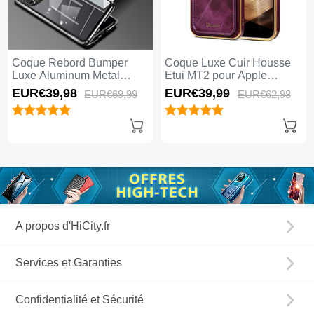
Coque Rebord Bumper
Coque Luxe Cuir Housse
Luxe Aluminum Metal
Etui MT2 pour Apple
Miroir 360 Degres Housse
iPhone 15 Pro Max Violet
EUR€39,
98
EUR€39,
99
EUR€69,
99
EUR€62,
98
Etui Aimant pour Apple
iPhone 15 Pro Max Noir
A propos d'HiCity.fr
Services et Garanties
Confidentialité et Sécurité