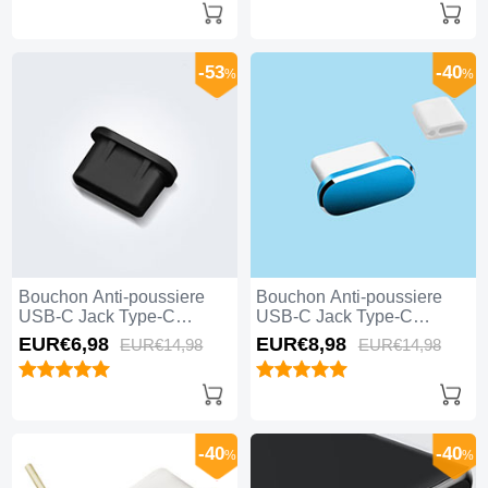
-53
-40
%
%
Bouchon Anti-poussiere
Bouchon Anti-poussiere
USB-C Jack Type-C
USB-C Jack Type-C
Universel H11 pour Apple
Universel H10 pour Apple
EUR€6,
98
EUR€8,
98
EUR€14,
98
EUR€14,
98
iPhone 15 Pro Max Noir
iPhone 15 Pro Max Bleu
-40
-40
%
%