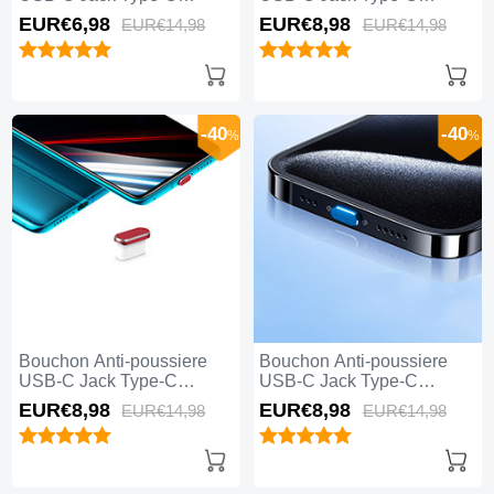
Universel H04 pour Apple
Universel H03 pour Apple
EUR€6,
98
EUR€8,
98
EUR€14,
98
EUR€14,
98
iPhone 15 Pro Max Blanc
iPhone 15 Pro Max Argent
-40
-40
%
%
Bouchon Anti-poussiere
Bouchon Anti-poussiere
USB-C Jack Type-C
USB-C Jack Type-C
Universel H02 pour Apple
Universel H01 pour Apple
EUR€8,
98
EUR€8,
98
EUR€14,
98
EUR€14,
98
iPhone 15 Pro Max Rouge
iPhone 15 Pro Max Bleu