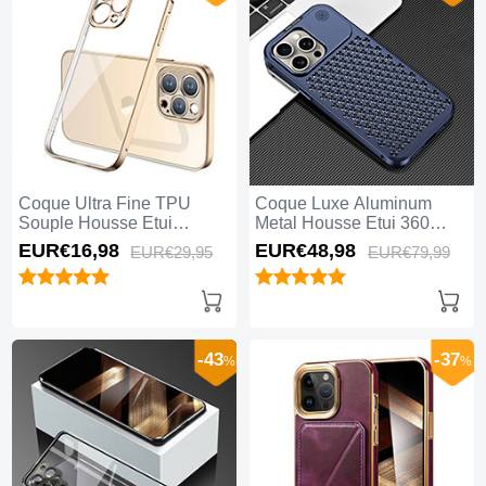
Coque Ultra Fine TPU
Coque Luxe Aluminum
Souple Housse Etui
Metal Housse Etui 360
Transparente H05 pour
Degres QC3 pour Apple
EUR€16,
98
EUR€48,
98
EUR€29,
95
EUR€79,
99
Apple iPhone 15 Pro Max
iPhone 15 Pro Max Bleu
Or
-43
-37
%
%