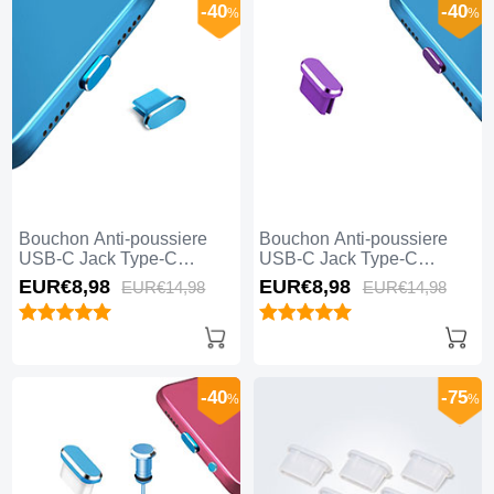
-40
-40
%
%
Bouchon Anti-poussiere
Bouchon Anti-poussiere
USB-C Jack Type-C
USB-C Jack Type-C
Universel H14 pour Apple
Universel H13 pour Apple
EUR€8,
98
EUR€8,
98
EUR€14,
98
EUR€14,
98
iPhone 15 Pro Max Bleu
iPhone 15 Pro Max Violet
-40
-75
%
%