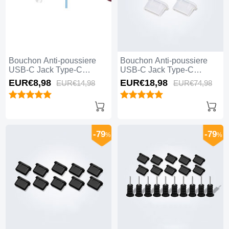
Bouchon Anti-poussiere
Bouchon Anti-poussiere
USB-C Jack Type-C
USB-C Jack Type-C
Universel H12 pour Apple
Universel 5PCS H01 pour
EUR€8,
98
EUR€18,
98
EUR€14,
98
EUR€74,
98
iPhone 15 Pro Max Bleu
Apple iPhone 15 Pro Max
Blanc
-79
-79
%
%