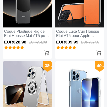
Coque Plastique Rigide
Coque Luxe Cuir Housse
Etui Housse Mat AT5 pour
Etui AT5 pour Apple
Apple iPhone 15 Pro Max
iPhone 15 Pro Max Orange
EUR€28,
98
EUR€39,
99
EUR€54,
98
EUR€62,
98
Noir
-38
-40
%
%