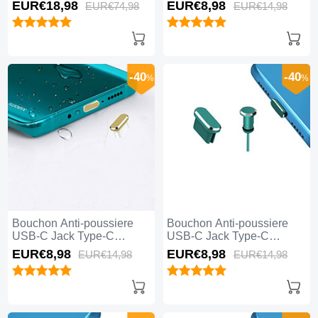
Universel 5PCS H02 pour
Universel H17 pour Apple
EUR€18,
98
EUR€8,
98
EUR€74,
98
EUR€14,
98
Apple iPhone 15 Pro Max
iPhone 15 Pro Max Bleu
Noir
-40
-40
%
%
Bouchon Anti-poussiere
Bouchon Anti-poussiere
USB-C Jack Type-C
USB-C Jack Type-C
Universel H16 pour Apple
Universel H15 pour Apple
EUR€8,
98
EUR€8,
98
EUR€14,
98
EUR€14,
98
iPhone 15 Pro Max Or
iPhone 15 Pro Max Vert