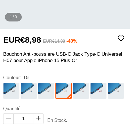
1
/
9
EUR€8,
98
-40%
EUR€14,
98
Bouchon Anti-poussiere USB-C Jack Type-C Universel
H07 pour Apple iPhone 15 Plus Or
Couleur:
Or
Quantité:
En Stock.