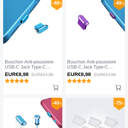
-40
-40
%
%
Bouchon Anti-poussiere
Bouchon Anti-poussiere
USB-C Jack Type-C
USB-C Jack Type-C
Universel H14 pour Apple
Universel H13 pour Apple
EUR€8,
98
EUR€8,
98
EUR€14,
98
EUR€14,
98
iPhone 15 Plus Bleu
iPhone 15 Plus Violet
-40
-75
%
%