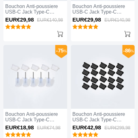
Bouchon Anti-poussiere
Bouchon Anti-poussiere
USB-C Jack Type-C
USB-C Jack Type-C
Universel 10PCS H01 pour
Universel 10PCS pour
EUR€29,
98
EUR€29,
98
EUR€140,
98
EUR€140,
98
Apple iPhone 15 Plus Noir
Apple iPhone 15 Plus Noir
-75
-86
%
%
Bouchon Anti-poussiere
Bouchon Anti-poussiere
USB-C Jack Type-C
USB-C Jack Type-C
Universel 5PCS pour
Universel 20PCS pour
EUR€18,
98
EUR€42,
98
EUR€74,
98
EUR€299,
98
Apple iPhone 15 Plus
Apple iPhone 15 Plus Noir
Blanc