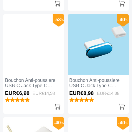
-53
-40
%
%
Bouchon Anti-poussiere
Bouchon Anti-poussiere
USB-C Jack Type-C
USB-C Jack Type-C
Universel H11 pour Apple
Universel H10 pour Apple
EUR€6,
98
EUR€8,
98
EUR€14,
98
EUR€14,
98
iPhone 15 Plus Noir
iPhone 15 Plus Bleu
-40
-40
%
%