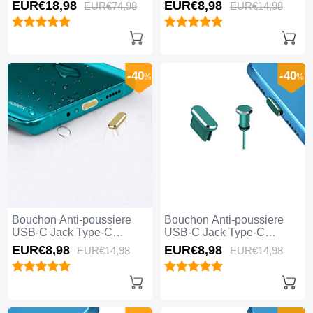
Universel 5PCS H02 pour
Universel H17 pour Apple
EUR€18,
98
EUR€8,
98
EUR€74,
98
EUR€14,
98
Apple iPhone 15 Plus Noir
iPhone 15 Plus Bleu
-40
-40
%
%
Bouchon Anti-poussiere
Bouchon Anti-poussiere
USB-C Jack Type-C
USB-C Jack Type-C
Universel H16 pour Apple
Universel H15 pour Apple
EUR€8,
98
EUR€8,
98
EUR€14,
98
EUR€14,
98
iPhone 15 Plus Or
iPhone 15 Plus Vert