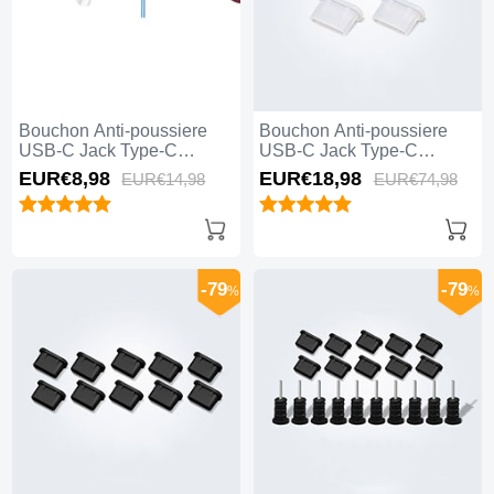
Bouchon Anti-poussiere
Bouchon Anti-poussiere
USB-C Jack Type-C
USB-C Jack Type-C
Universel H12 pour Apple
Universel 5PCS H01 pour
EUR€8,
98
EUR€18,
98
EUR€14,
98
EUR€74,
98
iPhone 15 Plus Bleu
Apple iPhone 15 Plus
Blanc
-79
-79
%
%