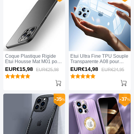
Coque Plastique Rigide
Etui Ultra Fine TPU Souple
Etui Housse Mat M01 pour
Transparente A08 pour
Apple iPhone 15 Pro Noir
Apple iPhone 15 Pro Clair
EUR€15,
98
EUR€14,
98
EUR€25,
98
EUR€24,
95
-35
-37
%
%