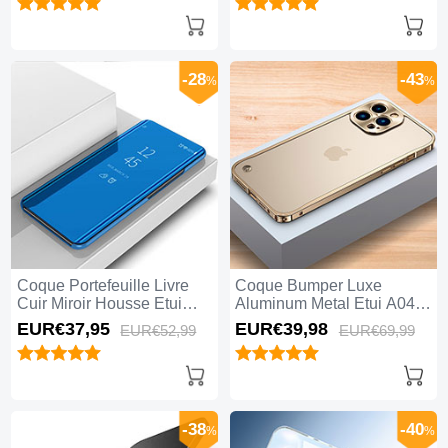
iPhone 15 Pro Noir
-28
-43
%
%
Coque Portefeuille Livre
Coque Bumper Luxe
Cuir Miroir Housse Etui
Aluminum Metal Etui A04
Clapet L02 pour Apple
pour Apple iPhone 15 Pro
EUR€37,
95
EUR€39,
98
EUR€52,
99
EUR€69,
99
iPhone 15 Pro Bleu
Or
-38
-40
%
%