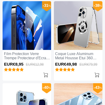
-31
-38
%
%
Film Protection Verre
Coque Luxe Aluminum
Trempe Protecteur d'Ecran
Metal Housse Etui 360
pour Apple iPhone 15 Pro
Degres avec Mag-Safe
EUR€8,
95
EUR€49,
98
EUR€12,
98
EUR€79,
99
Clair
Magnetic Magnetique P01
pour Apple iPhone 15 Pro
Argent
-40
-43
%
%