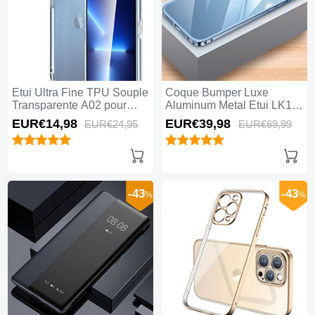
Etui Ultra Fine TPU Souple
Coque Bumper Luxe
Transparente A02 pour
Aluminum Metal Etui LK1
Apple iPhone 15 Pro Clair
pour Apple iPhone 15 Pro
EUR€14,
98
EUR€39,
98
EUR€24,
95
EUR€69,
99
Bleu
-43
-43
%
%