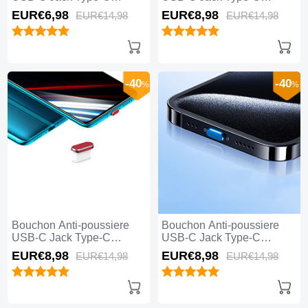
Universel H04 pour Apple
Universel H03 pour Apple
EUR€6,
98
EUR€8,
98
EUR€14,
98
EUR€14,
98
iPhone 15 Pro Blanc
iPhone 15 Pro Argent
-40
-40
%
%
Bouchon Anti-poussiere
Bouchon Anti-poussiere
USB-C Jack Type-C
USB-C Jack Type-C
Universel H02 pour Apple
Universel H01 pour Apple
EUR€8,
98
EUR€8,
98
EUR€14,
98
EUR€14,
98
iPhone 15 Pro Rouge
iPhone 15 Pro Bleu