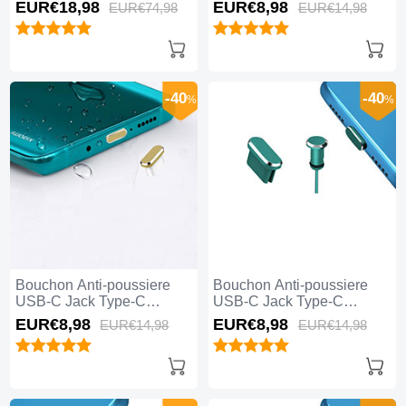
Universel 5PCS H02 pour
Universel H17 pour Apple
EUR€18,
98
EUR€8,
98
EUR€74,
98
EUR€14,
98
Apple iPhone 15 Pro Noir
iPhone 15 Pro Bleu
-40
-40
%
%
Bouchon Anti-poussiere
Bouchon Anti-poussiere
USB-C Jack Type-C
USB-C Jack Type-C
Universel H16 pour Apple
Universel H15 pour Apple
EUR€8,
98
EUR€8,
98
EUR€14,
98
EUR€14,
98
iPhone 15 Pro Or
iPhone 15 Pro Vert