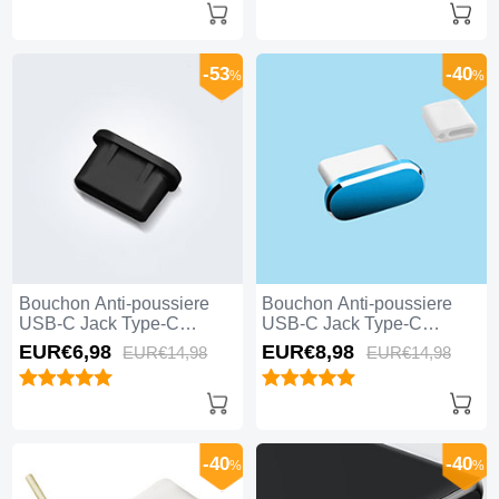
-53
-40
%
%
Bouchon Anti-poussiere
Bouchon Anti-poussiere
USB-C Jack Type-C
USB-C Jack Type-C
Universel H11 pour Apple
Universel H10 pour Apple
EUR€6,
98
EUR€8,
98
EUR€14,
98
EUR€14,
98
iPhone 15 Pro Noir
iPhone 15 Pro Bleu
-40
-40
%
%