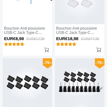
Bouchon Anti-poussiere
Bouchon Anti-poussiere
USB-C Jack Type-C
USB-C Jack Type-C
Universel H12 pour Apple
Universel 5PCS H01 pour
EUR€8,
98
EUR€18,
98
EUR€14,
98
EUR€74,
98
iPhone 15 Pro Bleu
Apple iPhone 15 Pro Blanc
-79
-79
%
%