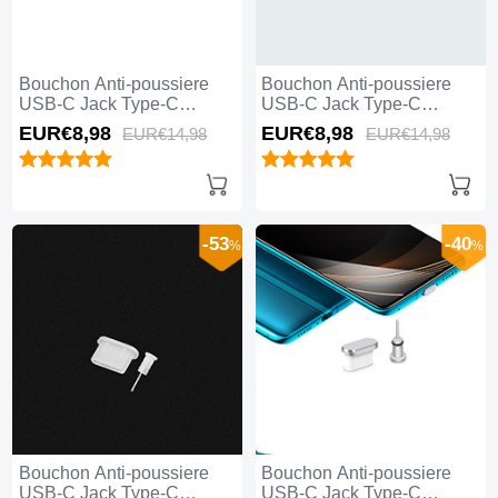
Bouchon Anti-poussiere
Bouchon Anti-poussiere
USB-C Jack Type-C
USB-C Jack Type-C
Universel H06 pour Apple
Universel H05 pour Apple
EUR€8,
98
EUR€8,
98
EUR€14,
98
EUR€14,
98
iPhone 15 Pro Rouge
iPhone 15 Pro Or Rose
-53
-40
%
%
Bouchon Anti-poussiere
Bouchon Anti-poussiere
USB-C Jack Type-C
USB-C Jack Type-C