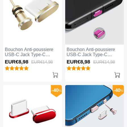
Bouchon Anti-poussiere
Bouchon Anti-poussiere
USB-C Jack Type-C
USB-C Jack Type-C
Universel H09 pour Apple
Universel H08 pour Apple
EUR€8,
98
EUR€8,
98
EUR€14,
98
EUR€14,
98
iPhone 15 Pro Or
iPhone 15 Pro Rose Rouge
-40
-40
%
%