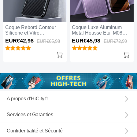
Coque Rebord Contour
Coque Luxe Aluminum
Silicone et Vitre
Metal Housse Etui M08
Transparente Miroir
pour Apple iPhone 15 Pro
EUR€42,
98
EUR€45,
98
EUR€65,
98
EUR€72,
99
Housse Etui M01 pour
Violet
Apple iPhone 15 Pro Gris
Fonce
A propos d'HiCity.fr
Services et Garanties
Confidentialité et Sécurité