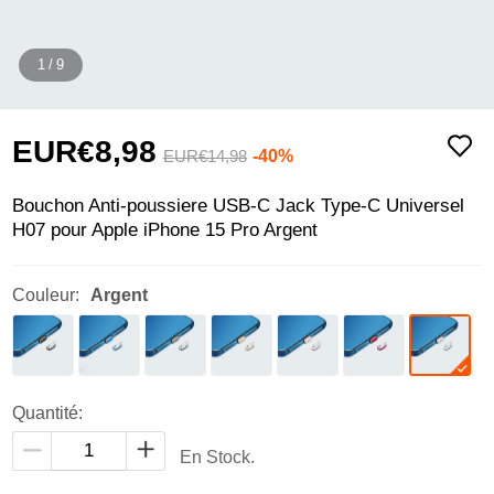
1
/
9
EUR€8,
98
-40%
EUR€14,
98
Bouchon Anti-poussiere USB-C Jack Type-C Universel
H07 pour Apple iPhone 15 Pro Argent
Couleur:
Argent
Quantité:
En Stock.