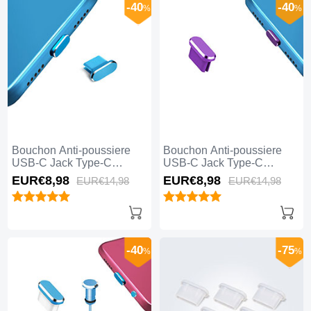
-40
-40
%
%
Bouchon Anti-poussiere
Bouchon Anti-poussiere
USB-C Jack Type-C
USB-C Jack Type-C
Universel H14 pour Apple
Universel H13 pour Apple
EUR€8,
98
EUR€8,
98
EUR€14,
98
EUR€14,
98
iPhone 15 Pro Bleu
iPhone 15 Pro Violet
-40
-75
%
%