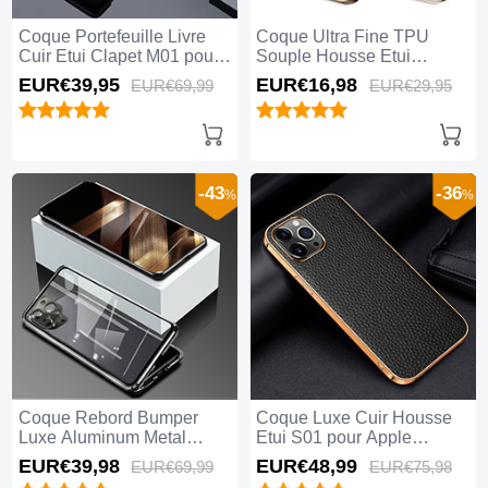
Coque Portefeuille Livre
Coque Ultra Fine TPU
Cuir Etui Clapet M01 pour
Souple Housse Etui
Apple iPhone 15 Pro Noir
Transparente H05 pour
EUR€39,
95
EUR€16,
98
EUR€69,
99
EUR€29,
95
Apple iPhone 15 Pro Or
-43
-36
%
%
Coque Rebord Bumper
Coque Luxe Cuir Housse
Luxe Aluminum Metal
Etui S01 pour Apple
Miroir 360 Degres Housse
iPhone 15 Pro Noir
EUR€39,
98
EUR€48,
99
EUR€69,
99
EUR€75,
98
Etui Aimant pour Apple