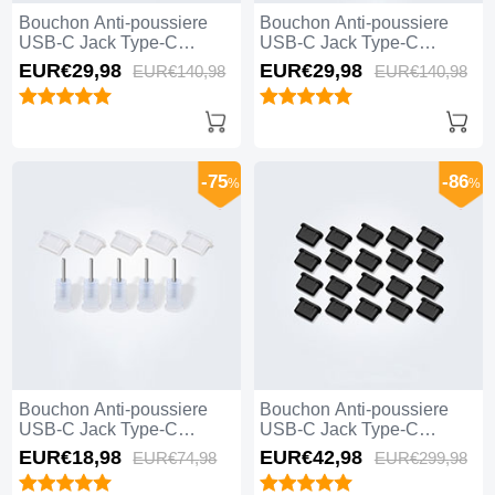
Bouchon Anti-poussiere
Bouchon Anti-poussiere
USB-C Jack Type-C
USB-C Jack Type-C
Universel 10PCS H01 pour
Universel 10PCS pour
EUR€29,
98
EUR€29,
98
EUR€140,
98
EUR€140,
98
Apple iPhone 15 Pro Noir
Apple iPhone 15 Pro Noir
-75
-86
%
%
Bouchon Anti-poussiere
Bouchon Anti-poussiere
USB-C Jack Type-C
USB-C Jack Type-C
Universel 5PCS pour
Universel 20PCS pour
EUR€18,
98
EUR€42,
98
EUR€74,
98
EUR€299,
98
Apple iPhone 15 Pro Blanc
Apple iPhone 15 Pro Noir