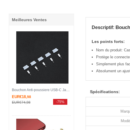
Meilleures Ventes
Bouch
Descriptif:
Les points forts:
Nom du produit: Ca
Protège le connecteu
Simplement plus faci
Absolument un ajust
Bouchon Anti-poussiere USB-C Jack Type-C Universel 5PCS H02 pour Apple iPhone 15 Pro Blanc
Spécifications:
EUR€18,
98
-75%
EUR€74,
98
Marqu
Modè