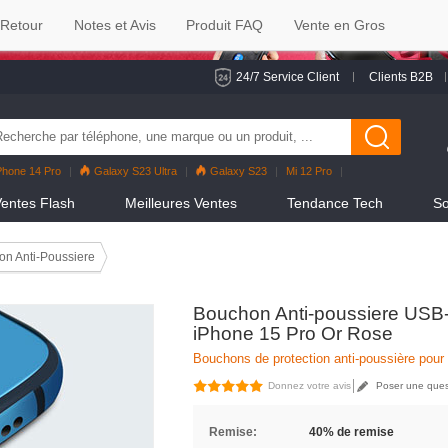
 Retour
Notes et Avis
Produit FAQ
Vente en Gros
24/7 Service Client
Clients B2B
Phone 14 Pro
Galaxy S23 Ultra
Galaxy S23
Mi 12 Pro
eno7 Pro
Galaxy S22
Galaxy S22 Ultra
iPhone 12 Pro Max
entes Flash
Meilleures Ventes
Tendance Tech
So
n Anti-Poussiere
Bouchon Anti-poussiere USB-
iPhone 15 Pro Or Rose
Bouchons de protection anti-poussière pour
Donnez votre avis
Poser une ques
Remise:
40% de remise