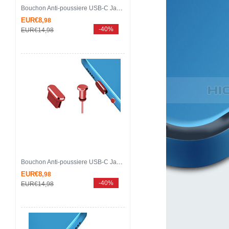
Bouchon Anti-poussiere USB-C Jack Type-C Universel H16 pour Apple iPhone 15 Pro Or Rose
EUR€8,
98
-40%
EUR€14,
98
Bouchon Anti-poussiere USB-C Jack Type-C Universel H15 pour Apple iPhone 15 Pro Rouge
EUR€8,
98
-40%
EUR€14,
98