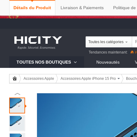
Détails du Produit
Livraison & Paiements
Politique de
Toutes les catégories
Tendances maintenant:
i
Reno8 Pro
iPhone 13 Pro
R
TOUTES NOS BOUTIQUES
Nouveautés
V
Mi 11
Accessoires Apple
Accessoires Apple iPhone 15 Pro
Boucho