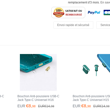
remplacement d'3 mois.
En savo
Envoi rapide et sécurisé
Service
Retours Faciles
B-C
Bouchon Anti-poussiere USB-C
Bouchon Anti-poussiere U
Jack Type-C Universel H16
Jack Type-C Universel H15
leu
pour Apple iPhone 15 Pro Or
pour Apple iPhone 15 Pro V
€8,
€8,
EUR
EUR
EUR€14,
EUR€14,
98
98
98
98