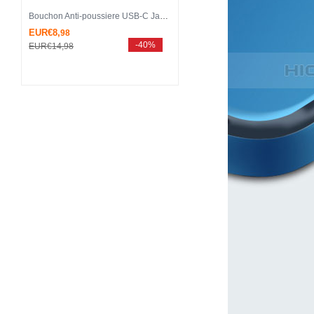
Bouchon Anti-poussiere USB-C Jack Type-C Universel H13 pour Apple iPhone 15 Pro Gris Fonce
EUR€8,
98
-40%
EUR€14,
98