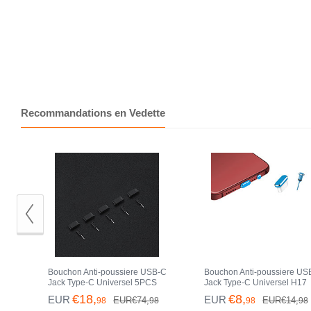
Recommandations en Vedette
Bouchon Anti-poussiere USB-C
Bouchon Anti-poussiere US
Jack Type-C Universel 5PCS
Jack Type-C Universel H17
H02 pour Apple iPhone 15 Pro
pour Apple iPhone 15 Pro B
€18,
€8,
EUR
EUR
EUR€74,
EUR€14,
98
98
98
98
Noir