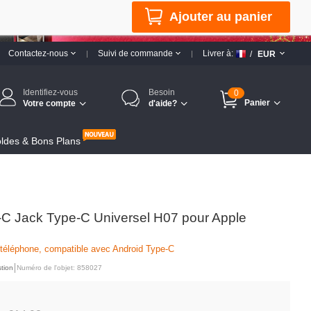
Ajouter au panier
Contactez-nous
Suivi de commande
Livrer à:
/
EUR
Identifiez-vous
Besoin
0
Panier
Votre compte
d'aide?
ldes & Bons Plans
C Jack Type-C Universel H07 pour Apple
 téléphone, compatible avec Android Type-C
tion
Numéro de l'objet: 858027