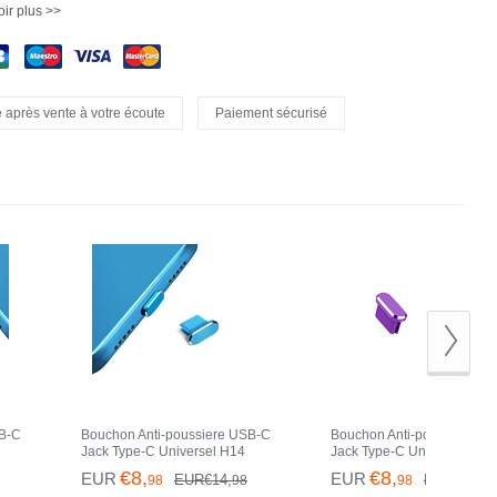
ir plus >>
 après vente à votre écoute
Paiement sécurisé
SB-C
Bouchon Anti-poussiere USB-C
Bouchon Anti-poussiere U
Jack Type-C Universel H14
Jack Type-C Universel H13
ert
pour Apple iPhone 15 Pro Bleu
pour Apple iPhone 15 Pro V
€8,
€8,
EUR
EUR
EUR€14,
EUR€14,
98
98
98
98