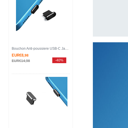
Bouchon Anti-poussiere USB-C Jack Type-C Universel H14 pour Apple iPhone 15 Pro Noir
EUR€8,
98
-40%
EUR€14,
98