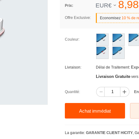
8,
98
EUR€
Prix:
Offre Exclusive:
Economisez
10 % de r
Couleur:
Exp
Livraison:
Délai de Traitement:
Livraison Gratuite
vers
Quantité:
En
Achat immédiat
La garantie:
GARANTIE CLIENT HICITY
, G