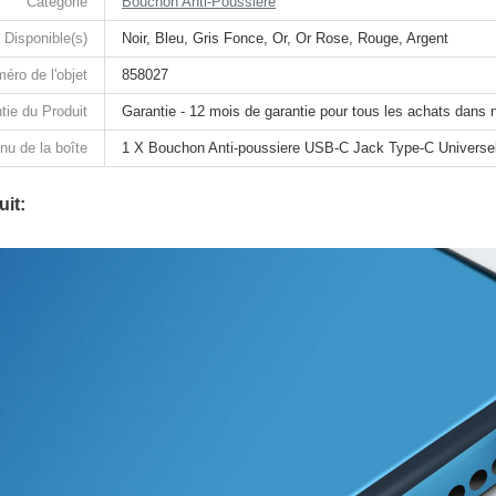
Catégorie
Bouchon Anti-Poussiere
 Disponible(s)
Noir, Bleu, Gris Fonce, Or, Or Rose, Rouge, Argent
éro de l'objet
858027
tie du Produit
Garantie - 12 mois de garantie pour tous les achats dans 
nu de la boîte
1 X Bouchon Anti-poussiere USB-C Jack Type-C Universe
it: