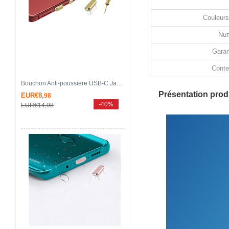
Couleurs
Num
Garan
Conte
Bouchon Anti-poussiere USB-C Jack Type-C Universel H17 pour Apple iPhone 15 Pro Or
Présentation produ
EUR€8,
98
-40%
EUR€14,
98