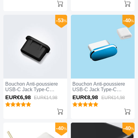
-53
-40
%
%
Bouchon Anti-poussiere
Bouchon Anti-poussiere
USB-C Jack Type-C
USB-C Jack Type-C
Universel H11 pour Apple
Universel H10 pour Apple
EUR€6,
98
EUR€8,
98
EUR€14,
98
EUR€14,
98
iPhone 15 Pro Noir
iPhone 15 Pro Bleu
-40
-40
%
%