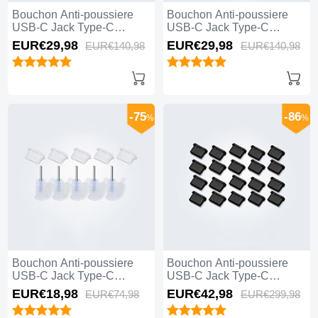
Bouchon Anti-poussiere
Bouchon Anti-poussiere
USB-C Jack Type-C
USB-C Jack Type-C
Universel 10PCS H01 pour
Universel 10PCS pour
EUR€29,
98
EUR€29,
98
EUR€140,
98
EUR€140,
98
Apple iPhone 15 Pro Noir
Apple iPhone 15 Pro Noir
-75
-86
%
%
Bouchon Anti-poussiere
Bouchon Anti-poussiere
USB-C Jack Type-C
USB-C Jack Type-C
Universel 5PCS pour
Universel 20PCS pour
EUR€18,
98
EUR€42,
98
EUR€74,
98
EUR€299,
98
Apple iPhone 15 Pro Blanc
Apple iPhone 15 Pro Noir