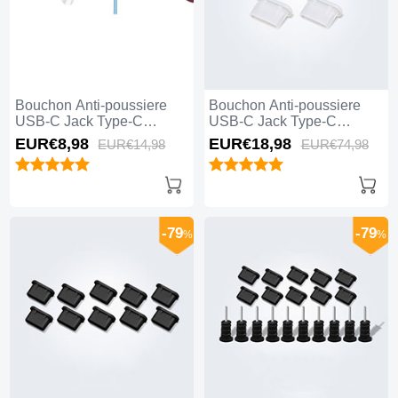
Bouchon Anti-poussiere
Bouchon Anti-poussiere
USB-C Jack Type-C
USB-C Jack Type-C
Universel H12 pour Apple
Universel 5PCS H01 pour
EUR€8,
98
EUR€18,
98
EUR€14,
98
EUR€74,
98
iPhone 15 Pro Bleu
Apple iPhone 15 Pro Blanc
-79
-79
%
%