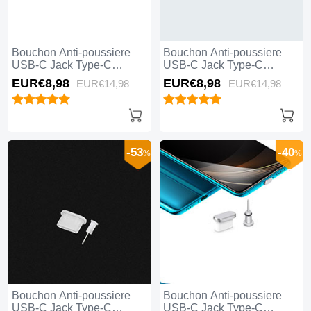
Bouchon Anti-poussiere
Bouchon Anti-poussiere
USB-C Jack Type-C
USB-C Jack Type-C
Universel H06 pour Apple
Universel H05 pour Apple
EUR€8,
98
EUR€8,
98
EUR€14,
98
EUR€14,
98
iPhone 15 Pro Rouge
iPhone 15 Pro Or Rose
-53
-40
%
%
Bouchon Anti-poussiere
Bouchon Anti-poussiere
USB-C Jack Type-C
USB-C Jack Type-C