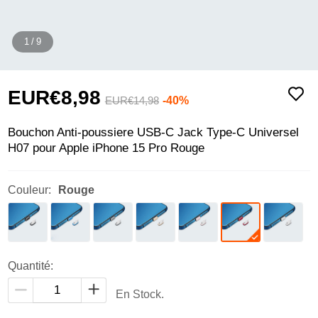
1
/
9
EUR€8,
98
-40%
EUR€14,
98
Bouchon Anti-poussiere USB-C Jack Type-C Universel
H07 pour Apple iPhone 15 Pro Rouge
Couleur:
Rouge
Quantité:
En Stock.