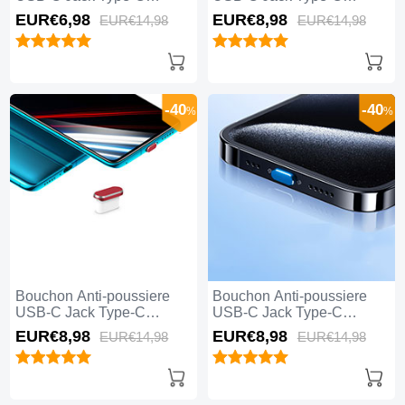
Universel H04 pour Apple
Universel H03 pour Apple
EUR€6,
98
EUR€8,
98
EUR€14,
98
EUR€14,
98
iPhone 15 Pro Blanc
iPhone 15 Pro Argent
-40
-40
%
%
Bouchon Anti-poussiere
Bouchon Anti-poussiere
USB-C Jack Type-C
USB-C Jack Type-C
Universel H02 pour Apple
Universel H01 pour Apple
EUR€8,
98
EUR€8,
98
EUR€14,
98
EUR€14,
98
iPhone 15 Pro Rouge
iPhone 15 Pro Bleu