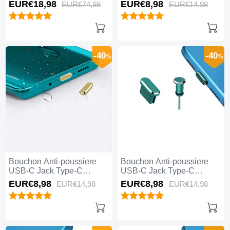
Universel 5PCS H02 pour
Universel H17 pour Apple
EUR€18,
98
EUR€8,
98
EUR€74,
98
EUR€14,
98
Apple iPhone 15 Pro Noir
iPhone 15 Pro Bleu
-40
-40
%
%
Bouchon Anti-poussiere
Bouchon Anti-poussiere
USB-C Jack Type-C
USB-C Jack Type-C
Universel H16 pour Apple
Universel H15 pour Apple
EUR€8,
98
EUR€8,
98
EUR€14,
98
EUR€14,
98
iPhone 15 Pro Or
iPhone 15 Pro Vert