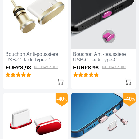
Bouchon Anti-poussiere
Bouchon Anti-poussiere
USB-C Jack Type-C
USB-C Jack Type-C
Universel H09 pour Apple
Universel H08 pour Apple
EUR€8,
98
EUR€8,
98
EUR€14,
98
EUR€14,
98
iPhone 15 Pro Or
iPhone 15 Pro Rose Rouge
-40
-40
%
%