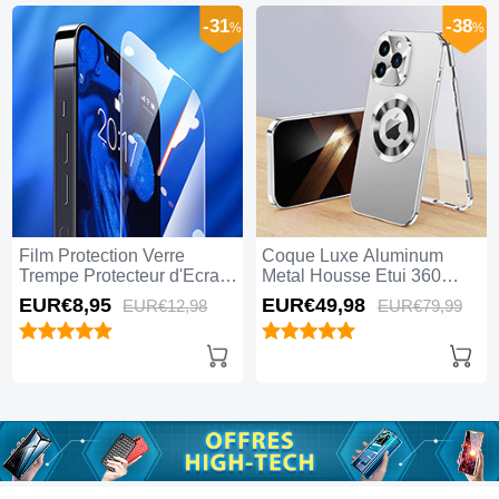
-31
-38
%
%
Film Protection Verre
Coque Luxe Aluminum
Trempe Protecteur d'Ecran
Metal Housse Etui 360
pour Apple iPhone 15 Pro
Degres avec Mag-Safe
EUR€8,
95
EUR€49,
98
EUR€12,
98
EUR€79,
99
Clair
Magnetic Magnetique P01
pour Apple iPhone 15 Pro
Argent