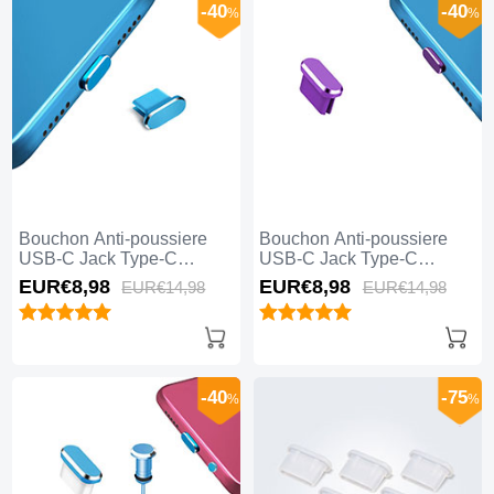
-40
-40
%
%
Bouchon Anti-poussiere
Bouchon Anti-poussiere
USB-C Jack Type-C
USB-C Jack Type-C
Universel H14 pour Apple
Universel H13 pour Apple
EUR€8,
98
EUR€8,
98
EUR€14,
98
EUR€14,
98
iPhone 15 Pro Bleu
iPhone 15 Pro Violet
-40
-75
%
%