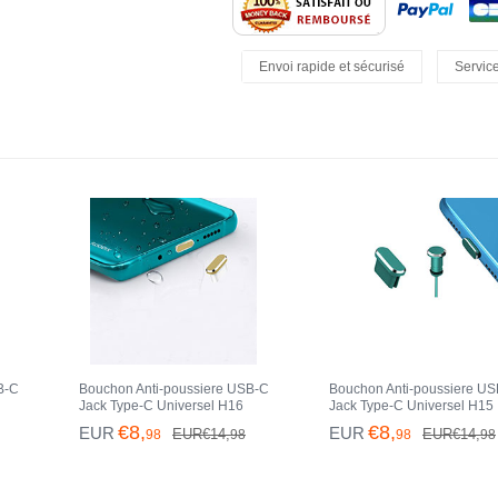
Envoi rapide et sécurisé
Service
Retours Faciles
B-C
Bouchon Anti-poussiere USB-C
Bouchon Anti-poussiere U
Jack Type-C Universel H16
Jack Type-C Universel H15
Max
pour Apple iPhone 15 Pro Max
pour Apple iPhone 15 Pro 
€8,
€8,
EUR
EUR
EUR€14,
EUR€14,
98
98
98
98
Or
Vert