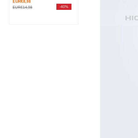
EUR€8,
98
-40%
EUR€14,
98