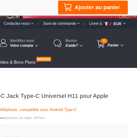
Ajouter au panier
Contactez-nous
Suivi de commande
Livrer à:
/
EUR
Identifiez-vous
Besoin
0
Panier
Votre compte
d'aide?
ldes & Bons Plans
C Jack Type-C Universel H11 pour Apple
 téléphone, compatible avec Android Type-C
tion
Numéro de l'objet: 857932