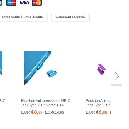
 après vente à votre écoute
Paiement sécurisé
SB-C
Bouchon Anti-poussiere USB-C
Bouchon Anti-poussiere U
Jack Type-C Universel H14
Jack Type-C Universel H13
Max
pour Apple iPhone 15 Pro Max
pour Apple iPhone 15 Pro 
€8,
€8,
EUR
EUR
EUR€14,
EUR€14,
98
98
98
98
Bleu
Violet