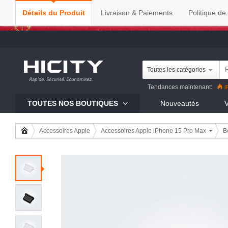
Détails du Produit
Livraison & Paiements
Politique de
Toutes les catégories
Tendances maintenant:
i
Reno8 Pro
iPhone 13 Pro
R
TOUTES NOS BOUTIQUES
Nouveautés
V
Mi 11
Accessoires Apple
Accessoires Apple iPhone 15 Pro Max
B