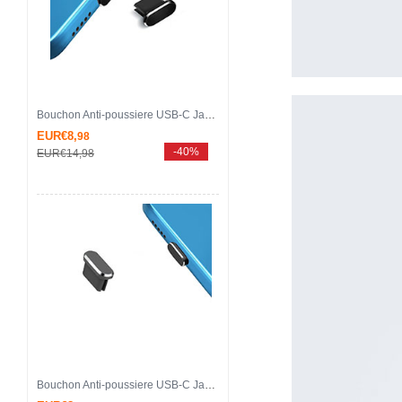
Bouchon Anti-poussiere USB-C Jack Type-C Universel H14 pour Apple iPhone 15 Pro Max Noir
EUR€8,
98
-40%
EUR€14,
98
Bouchon Anti-poussiere USB-C Jack Type-C Universel H13 pour Apple iPhone 15 Pro Max Gris Fonce