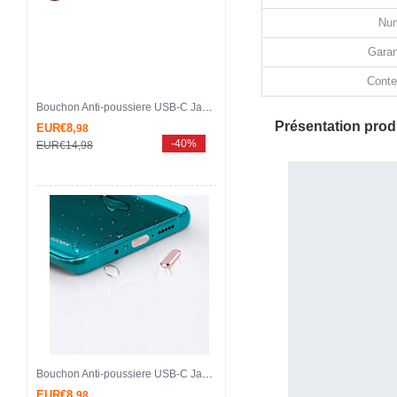
Num
Garan
Conte
Bouchon Anti-poussiere USB-C Jack Type-C Universel H17 pour Apple iPhone 15 Pro Max Or
Présentation produ
EUR€8,
98
-40%
EUR€14,
98
Bouchon Anti-poussiere USB-C Jack Type-C Universel H16 pour Apple iPhone 15 Pro Max Or Rose
EUR€8,
98