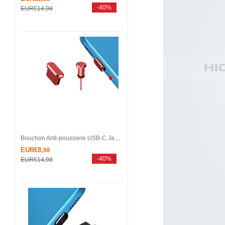
-40%
EUR€14,
98
Bouchon Anti-poussiere USB-C Jack Type-C Universel H15 pour Apple iPhone 15 Pro Max Rouge
EUR€8,
98
-40%
EUR€14,
98