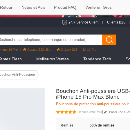
 Retour
Notes et Avis
Produit FAQ
Vente en Gros
24/7 Service Client
Clients B2B
Phone 14 Pro
Galaxy S23 Ultra
Galaxy S23
Mi 12 Pro
eno7 Pro
Galaxy S22
Galaxy S22 Ultra
iPhone 12 Pro Max
entes Flash
Meilleures Ventes
Tendance Tech
So
ouchon Anti-Poussiere
Bouchon Anti-poussiere USB-
iPhone 15 Pro Max Blanc
Bouchons de protection anti-poussière pour
Donnez votre avis
Poser une ques
Remise:
53% de remise