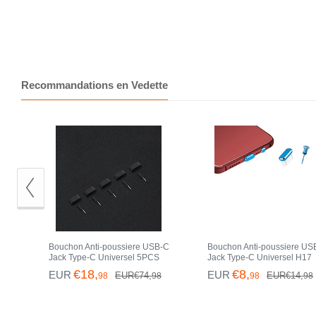
Recommandations en Vedette
Bouchon Anti-poussiere USB-C
Bouchon Anti-poussiere US
Jack Type-C Universel 5PCS
Jack Type-C Universel H17
H02 pour Apple iPhone 15 Pro
pour Apple iPhone 15 Pro 
€18,
€8,
EUR
EUR
EUR€74,
EUR€14,
98
98
98
98
Max Noir
Bleu