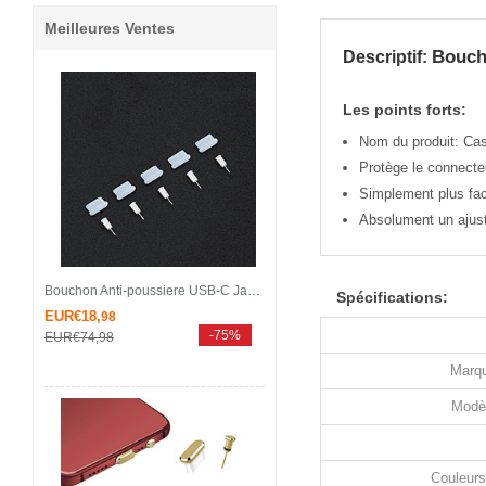
Meilleures Ventes
Bouch
Descriptif:
Les points forts:
Nom du produit: Ca
Protège le connecteu
Simplement plus faci
Absolument un ajust
Bouchon Anti-poussiere USB-C Jack Type-C Universel 5PCS H02 pour Apple iPhone 15 Pro Max Blanc
Spécifications:
EUR€18,
98
-75%
EUR€74,
98
Marqu
Modè
Couleurs