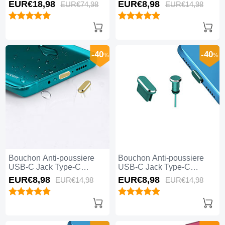
Universel 5PCS H02 pour
Universel H17 pour Apple
EUR€18,
98
EUR€8,
98
EUR€74,
98
EUR€14,
98
Apple iPhone 15 Pro Max
iPhone 15 Pro Max Bleu
Noir
-40
-40
%
%
Bouchon Anti-poussiere
Bouchon Anti-poussiere
USB-C Jack Type-C
USB-C Jack Type-C
Universel H16 pour Apple
Universel H15 pour Apple
EUR€8,
98
EUR€8,
98
EUR€14,
98
EUR€14,
98
iPhone 15 Pro Max Or
iPhone 15 Pro Max Vert