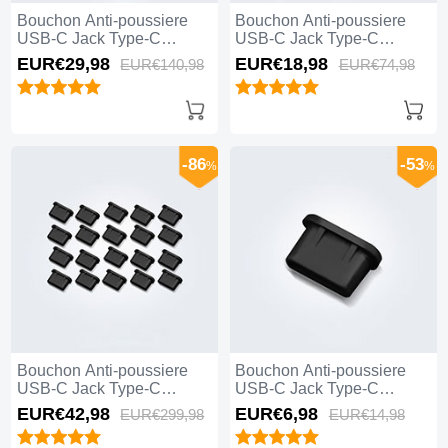
Bouchon Anti-poussiere
Bouchon Anti-poussiere
USB-C Jack Type-C
USB-C Jack Type-C
Universel 10PCS pour
Universel 5PCS pour
EUR€29,
98
EUR€18,
98
EUR€140,
98
EUR€74,
98
Apple iPhone 15 Pro Max
Apple iPhone 15 Pro Max
Noir
Blanc
-86
-53
%
%
Bouchon Anti-poussiere
Bouchon Anti-poussiere
USB-C Jack Type-C
USB-C Jack Type-C
Universel 20PCS pour
Universel H11 pour Apple
EUR€42,
98
EUR€6,
98
EUR€299,
98
EUR€14,
98
Apple iPhone 15 Pro Max
iPhone 15 Pro Max Noir
Noir