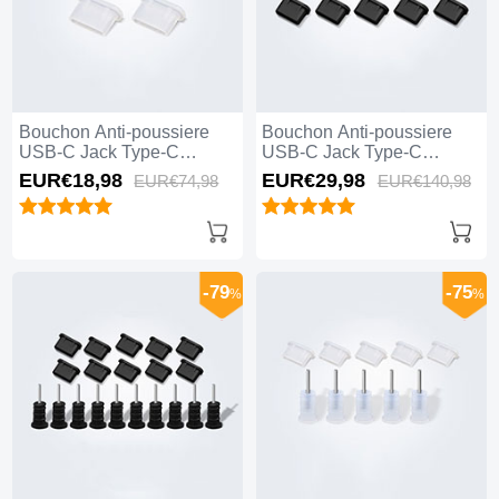
Bouchon Anti-poussiere
Bouchon Anti-poussiere
USB-C Jack Type-C
USB-C Jack Type-C
Universel 5PCS H01 pour
Universel 10PCS H01 pour
EUR€18,
98
EUR€29,
98
EUR€74,
98
EUR€140,
98
Apple iPhone 15 Pro Max
Apple iPhone 15 Pro Max
Blanc
Noir
-79
-75
%
%