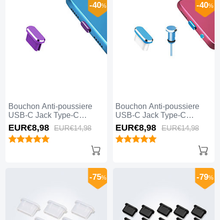
-40
-40
%
%
Bouchon Anti-poussiere
Bouchon Anti-poussiere
USB-C Jack Type-C
USB-C Jack Type-C
Universel H13 pour Apple
Universel H12 pour Apple
EUR€8,
98
EUR€8,
98
EUR€14,
98
EUR€14,
98
iPhone 15 Pro Max Violet
iPhone 15 Pro Max Bleu
-75
-79
%
%