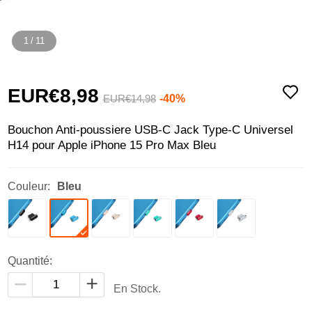
1
/
11
EUR€8,
98
-40%
EUR€14,
98
Bouchon Anti-poussiere USB-C Jack Type-C Universel
H14 pour Apple iPhone 15 Pro Max Bleu
Couleur:
Bleu
Quantité:
En Stock.