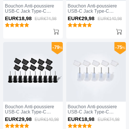
Bouchon Anti-poussiere
Bouchon Anti-poussiere
USB-C Jack Type-C
USB-C Jack Type-C
Universel 5PCS H01 Blanc
Universel 10PCS H01 Noir
EUR€18,
98
EUR€29,
98
EUR€74,
98
EUR€140,
98
-79
-75
%
%
Bouchon Anti-poussiere
Bouchon Anti-poussiere
USB-C Jack Type-C
USB-C Jack Type-C
Universel 10PCS Noir
Universel 5PCS Blanc
EUR€29,
98
EUR€18,
98
EUR€140,
98
EUR€74,
98