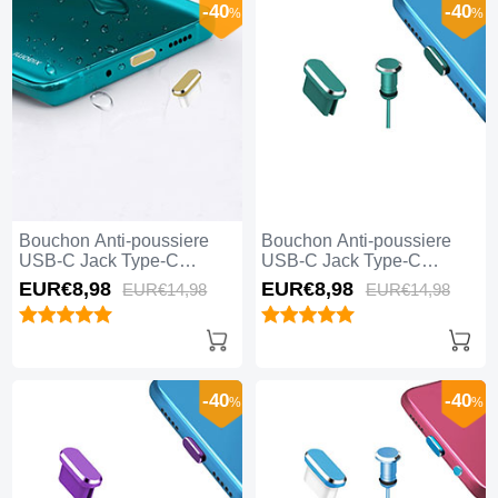
-40
-40
%
%
Bouchon Anti-poussiere
Bouchon Anti-poussiere
USB-C Jack Type-C
USB-C Jack Type-C
Universel H16 Or
Universel H15 Vert
EUR€8,
98
EUR€8,
98
EUR€14,
98
EUR€14,
98
-40
-40
%
%