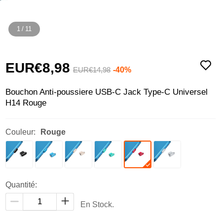
1
/
11
EUR€8,
98
-40%
EUR€14,
98
Bouchon Anti-poussiere USB-C Jack Type-C Universel
H14 Rouge
Couleur:
Rouge
Quantité:
En Stock.