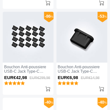
-86
-53
%
%
Bouchon Anti-poussiere
Bouchon Anti-poussiere
USB-C Jack Type-C
USB-C Jack Type-C
Universel 20PCS Noir
Universel H11 Noir
EUR€42,
98
EUR€6,
98
EUR€299,
98
EUR€14,
98
-40
-40
%
%