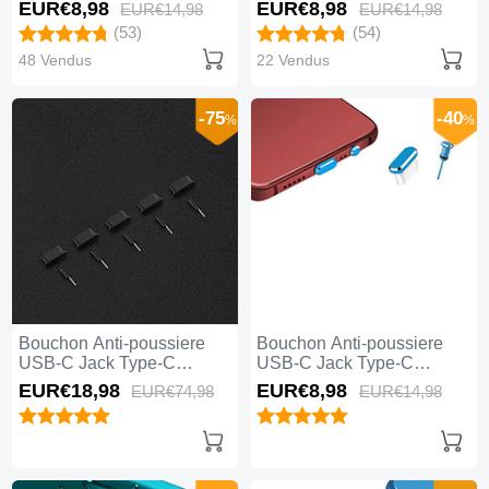
Universel Argent
Universel Or Rose
EUR€8,
98
EUR€8,
98
EUR€14,
98
EUR€14,
98
(53)
(54)
48 Vendus
22 Vendus
-75
-40
%
%
Bouchon Anti-poussiere
Bouchon Anti-poussiere
USB-C Jack Type-C
USB-C Jack Type-C
Universel 5PCS H02 Noir
Universel H17 Bleu
EUR€18,
98
EUR€8,
98
EUR€74,
98
EUR€14,
98