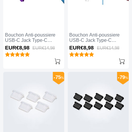
Bouchon Anti-poussiere
Bouchon Anti-poussiere
USB-C Jack Type-C
USB-C Jack Type-C
Universel H13 Violet
Universel H12 Bleu
EUR€8,
98
EUR€8,
98
EUR€14,
98
EUR€14,
98
-75
-79
%
%