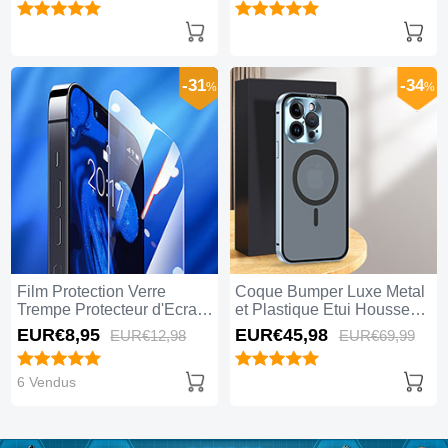
-31
-34
%
%
Film Protection Verre
Coque Bumper Luxe Metal
Trempe Protecteur d'Ecran
et Plastique Etui Housse
pour Apple iPhone 15 Pro
avec Mag-Safe Magnetic
EUR€8,
95
EUR€45,
98
EUR€12,
98
EUR€69,
99
Max Clair
Magnetique LK5 pour
Apple iPhone 15 Pro Max
Bleu
6 Vendus