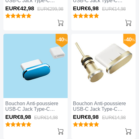
USB-C Jack Type-C
USB-C Jack Type-C
Universel 20PCS pour
Universel H11 pour Apple
EUR€42,
98
EUR€6,
98
EUR€299,
98
EUR€14,
98
Apple iPhone 15 Pro Max
iPhone 15 Pro Max Noir
Noir
-40
-40
%
%
Bouchon Anti-poussiere
Bouchon Anti-poussiere
USB-C Jack Type-C
USB-C Jack Type-C
Universel H10 pour Apple
Universel H09 pour Apple
EUR€8,
98
EUR€8,
98
EUR€14,
98
EUR€14,
98
iPhone 15 Pro Max Bleu
iPhone 15 Pro Max Or