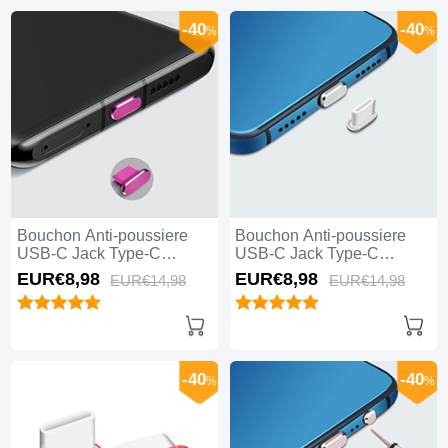
-40
-40
%
%
Bouchon Anti-poussiere
Bouchon Anti-poussiere
USB-C Jack Type-C
USB-C Jack Type-C
Universel H08 pour Apple
Universel H07 pour Apple
EUR€8,
98
EUR€8,
98
EUR€14,
98
EUR€14,
98
iPhone 15 Pro Max Rose
iPhone 15 Pro Max Argent
Rouge
-40
-40
%
%