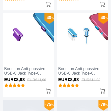
-40
-40
%
%
Bouchon Anti-poussiere
Bouchon Anti-poussiere
USB-C Jack Type-C
USB-C Jack Type-C
Universel H13 pour Apple
Universel H12 pour Apple
EUR€8,
98
EUR€8,
98
EUR€14,
98
EUR€14,
98
iPhone 15 Pro Max Violet
iPhone 15 Pro Max Bleu
-75
-79
%
%