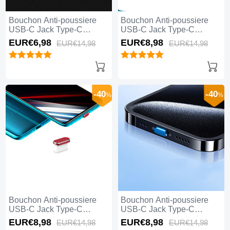
Bouchon Anti-poussiere
Bouchon Anti-poussiere
USB-C Jack Type-C
USB-C Jack Type-C
Universel H04 pour Apple
Universel H03 pour Apple
EUR€6,
98
EUR€8,
98
EUR€14,
98
EUR€14,
98
iPhone 15 Pro Max Blanc
iPhone 15 Pro Max Argent
-40
-40
%
%
Bouchon Anti-poussiere
Bouchon Anti-poussiere
USB-C Jack Type-C
USB-C Jack Type-C
Universel H02 pour Apple
Universel H01 pour Apple
EUR€8,
98
EUR€8,
98
EUR€14,
98
EUR€14,
98
iPhone 15 Pro Max Rouge
iPhone 15 Pro Max Bleu