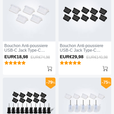
Bouchon Anti-poussiere
Bouchon Anti-poussiere
USB-C Jack Type-C
USB-C Jack Type-C
Universel 5PCS H01 pour
Universel 10PCS H01 pour
EUR€18,
98
EUR€29,
98
EUR€74,
98
EUR€140,
98
Apple iPhone 15 Pro Max
Apple iPhone 15 Pro Max
Blanc
Noir
-79
-75
%
%