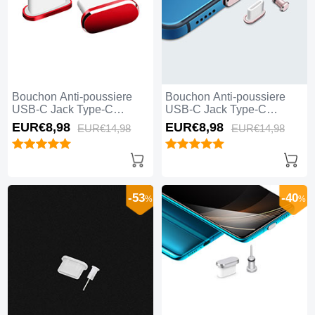
Bouchon Anti-poussiere
Bouchon Anti-poussiere
USB-C Jack Type-C
USB-C Jack Type-C
Universel H06 pour Apple
Universel H05 pour Apple
EUR€8,
98
EUR€8,
98
EUR€14,
98
EUR€14,
98
iPhone 15 Pro Max Rouge
iPhone 15 Pro Max Or
Rose
-53
-40
%
%