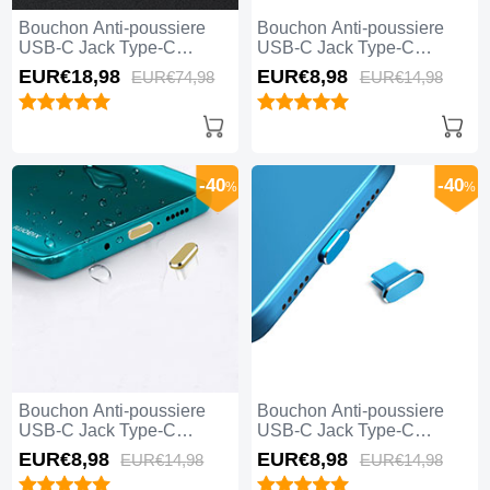
Bouchon Anti-poussiere
Bouchon Anti-poussiere
USB-C Jack Type-C
USB-C Jack Type-C
Universel 5PCS H02 pour
Universel H17 pour Apple
EUR€18,
98
EUR€8,
98
EUR€74,
98
EUR€14,
98
Apple iPhone 15 Pro Max
iPhone 15 Pro Max Bleu
Noir
-40
-40
%
%
Bouchon Anti-poussiere
Bouchon Anti-poussiere
USB-C Jack Type-C
USB-C Jack Type-C
Universel H16 pour Apple
Universel H14 pour Apple
EUR€8,
98
EUR€8,
98
EUR€14,
98
EUR€14,
98
iPhone 15 Pro Max Or
iPhone 15 Pro Max Bleu