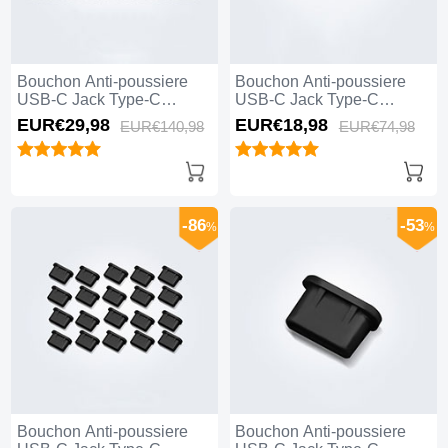
Bouchon Anti-poussiere
Bouchon Anti-poussiere
USB-C Jack Type-C
USB-C Jack Type-C
Universel 10PCS pour
Universel 5PCS pour
EUR€29,
98
EUR€18,
98
EUR€140,
98
EUR€74,
98
Apple iPhone 15 Pro Max
Apple iPhone 15 Pro Max
Noir
Blanc
-86
-53
%
%
Bouchon Anti-poussiere
Bouchon Anti-poussiere