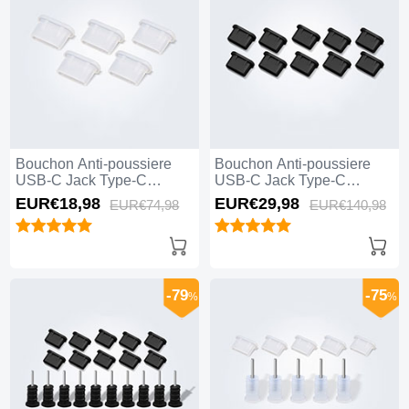
Bouchon Anti-poussiere
Bouchon Anti-poussiere
USB-C Jack Type-C
USB-C Jack Type-C
Universel 5PCS H01 pour
Universel 10PCS H01 pour
EUR€18,
98
EUR€29,
98
EUR€74,
98
EUR€140,
98
Apple iPhone 15 Pro Max
Apple iPhone 15 Pro Max
Blanc
Noir
-79
-75
%
%