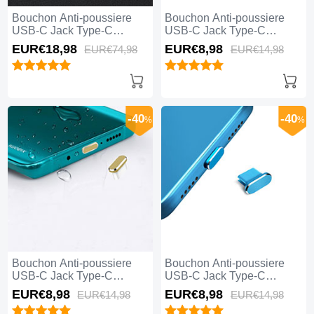
Bouchon Anti-poussiere
Bouchon Anti-poussiere
USB-C Jack Type-C
USB-C Jack Type-C
Universel 5PCS H02 pour
Universel H17 pour Apple
EUR€18,
98
EUR€8,
98
EUR€74,
98
EUR€14,
98
Apple iPhone 15 Pro Max
iPhone 15 Pro Max Bleu
Noir
-40
-40
%
%
Bouchon Anti-poussiere
Bouchon Anti-poussiere
USB-C Jack Type-C
USB-C Jack Type-C
Universel H16 pour Apple
Universel H14 pour Apple
EUR€8,
98
EUR€8,
98
EUR€14,
98
EUR€14,
98
iPhone 15 Pro Max Or
iPhone 15 Pro Max Bleu