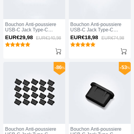
Bouchon Anti-poussiere
Bouchon Anti-poussiere
USB-C Jack Type-C
USB-C Jack Type-C
Universel 10PCS pour
Universel 5PCS pour
EUR€29,
98
EUR€18,
98
EUR€140,
98
EUR€74,
98
Apple iPhone 15 Pro Max
Apple iPhone 15 Pro Max
Noir
Blanc
-86
-53
%
%
Bouchon Anti-poussiere
Bouchon Anti-poussiere