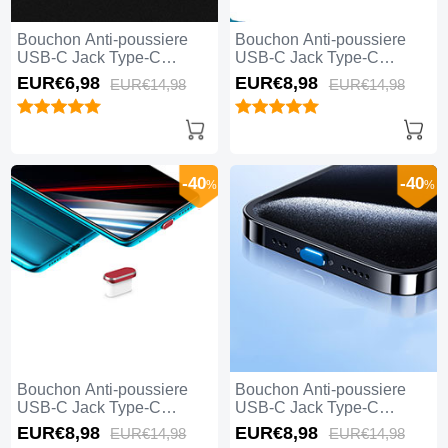
Bouchon Anti-poussiere
Bouchon Anti-poussiere
USB-C Jack Type-C
USB-C Jack Type-C
Universel H04 pour Apple
Universel H03 pour Apple
EUR€6,
98
EUR€8,
98
EUR€14,
98
EUR€14,
98
iPhone 15 Pro Max Blanc
iPhone 15 Pro Max Argent
-40
-40
%
%
Bouchon Anti-poussiere
Bouchon Anti-poussiere
USB-C Jack Type-C
USB-C Jack Type-C
Universel H02 pour Apple
Universel H01 pour Apple
EUR€8,
98
EUR€8,
98
EUR€14,
98
EUR€14,
98
iPhone 15 Pro Max Rouge
iPhone 15 Pro Max Bleu