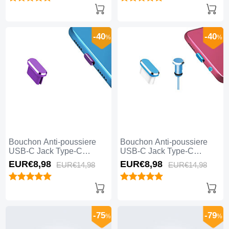
-40
-40
%
%
Bouchon Anti-poussiere
Bouchon Anti-poussiere
USB-C Jack Type-C
USB-C Jack Type-C
Universel H13 pour Apple
Universel H12 pour Apple
EUR€8,
98
EUR€8,
98
EUR€14,
98
EUR€14,
98
iPhone 15 Pro Max Violet
iPhone 15 Pro Max Bleu
-75
-79
%
%