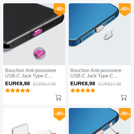
-40
-40
%
%
Bouchon Anti-poussiere
Bouchon Anti-poussiere
USB-C Jack Type-C
USB-C Jack Type-C
Universel H08 pour Apple
Universel H07 pour Apple
EUR€8,
98
EUR€8,
98
EUR€14,
98
EUR€14,
98
iPhone 15 Pro Max Rose
iPhone 15 Pro Max Argent
Rouge
-40
-40
%
%