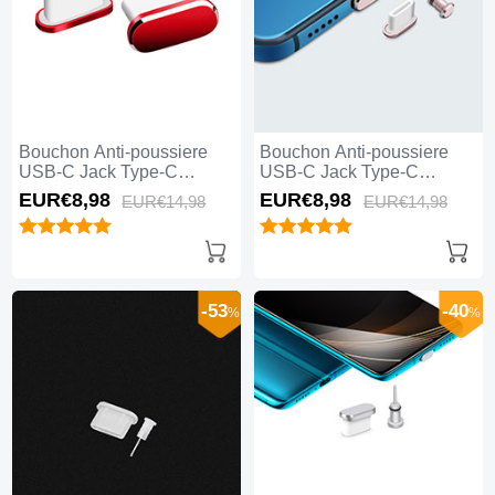
Bouchon Anti-poussiere
Bouchon Anti-poussiere
USB-C Jack Type-C
USB-C Jack Type-C
Universel H06 pour Apple
Universel H05 pour Apple
EUR€8,
98
EUR€8,
98
EUR€14,
98
EUR€14,
98
iPhone 15 Pro Max Rouge
iPhone 15 Pro Max Or
Rose
-53
-40
%
%