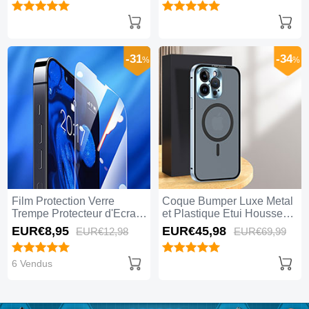
-31
-34
%
%
Film Protection Verre
Coque Bumper Luxe Metal
Trempe Protecteur d'Ecran
et Plastique Etui Housse
pour Apple iPhone 15 Pro
avec Mag-Safe Magnetic
EUR€8,
95
EUR€45,
98
EUR€12,
98
EUR€69,
99
Max Clair
Magnetique LK5 pour
Apple iPhone 15 Pro Max
Bleu
6 Vendus