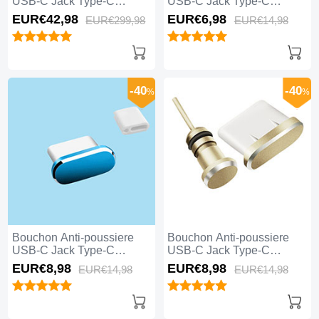
USB-C Jack Type-C
USB-C Jack Type-C
Universel 20PCS pour
Universel H11 pour Apple
EUR€42,
98
EUR€6,
98
EUR€299,
98
EUR€14,
98
Apple iPhone 15 Pro Max
iPhone 15 Pro Max Noir
Noir
-40
-40
%
%
Bouchon Anti-poussiere
Bouchon Anti-poussiere
USB-C Jack Type-C
USB-C Jack Type-C
Universel H10 pour Apple
Universel H09 pour Apple
EUR€8,
98
EUR€8,
98
EUR€14,
98
EUR€14,
98
iPhone 15 Pro Max Bleu
iPhone 15 Pro Max Or