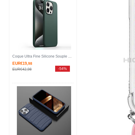
Coque Ultra Fine Silicone Souple 360 Degres Housse Etui YK1 pour Apple iPhone 13 Pro Max Vert
EUR€19,
98
-54%
EUR€42,
98