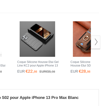
Bleu
Or
Coque Silicone Housse Etui Gel
Coque Silicone Gel Motif Cu
Etui
Line KC2 pour Apple iPhone 13
Housse Etui SD2 pour Appl
Pro
Pro Max Gris
iPhone 13 Pro Max Marron
€22,
€28,
EUR
EUR
EUR€55,
EUR€59,
98
98
98
98
p S02 pour Apple iPhone 13 Pro Max Blanc