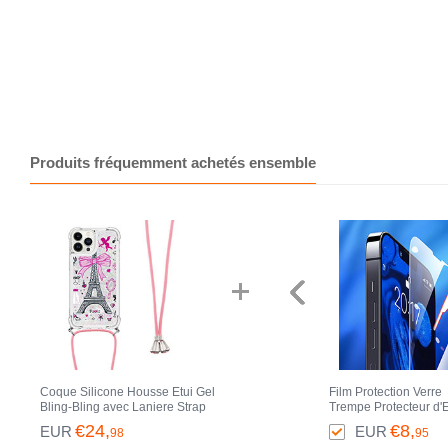
Produits fréquemment achetés ensemble
Coque Silicone Housse Etui Gel
Film Protection Verre
Bling-Bling avec Laniere Strap
Trempe Protecteur d'
S02 pour Apple iPhone 13 Pro
pour Apple iPhone 13
€24,
€8,
EUR
EUR
98
95
Max Blanc
Max Clair