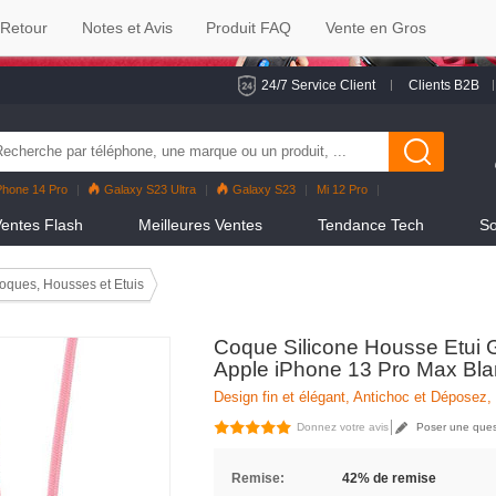
 Retour
Notes et Avis
Produit FAQ
Vente en Gros
24/7 Service Client
Clients B2B
Phone 14 Pro
Galaxy S23 Ultra
Galaxy S23
Mi 12 Pro
eno7 Pro
Galaxy S22
Galaxy S22 Ultra
iPhone 12 Pro Max
entes Flash
Meilleures Ventes
Tendance Tech
So
oques, Housses et Etuis
Coque Silicone Housse Etui G
Apple iPhone 13 Pro Max Bl
Design fin et élégant, Antichoc et Déposez,
Donnez votre avis
Poser une ques
Remise:
42% de remise