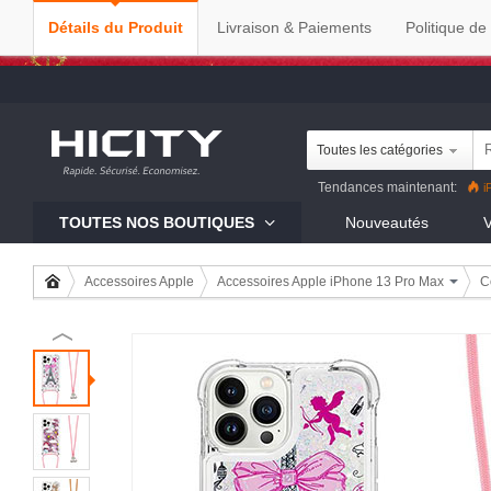
Détails du Produit
Livraison & Paiements
Politique de
Toutes les catégories
Tendances maintenant:
i
Reno8 Pro
iPhone 13 Pro
R
TOUTES NOS BOUTIQUES
Nouveautés
V
Mi 11
Accessoires Apple
Accessoires Apple iPhone 13 Pro Max
C