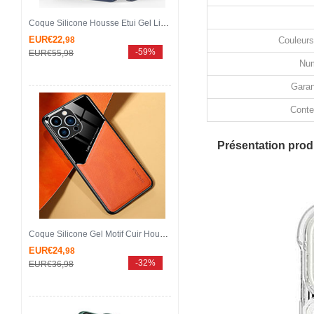
Coque Silicone Housse Etui Gel Line KC1 pour Apple iPhone 13 Pro Max Bleu
EUR€22,
98
Couleurs
-59%
EUR€55,
98
Num
Garan
Conte
Présentation produ
Coque Silicone Gel Motif Cuir Housse Etui avec Magnetique pour Apple iPhone 13 Pro Max Orange
EUR€24,
98
-32%
EUR€36,
98