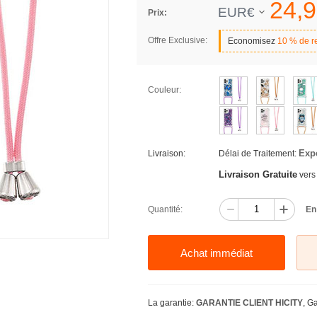
24,
9
EUR€
Prix:
Offre Exclusive:
Economisez
10 % de r
Couleur:
Exp
Livraison:
Délai de Traitement:
Livraison Gratuite
vers
Quantité:
En
Achat immédiat
La garantie:
GARANTIE CLIENT HICITY
, G