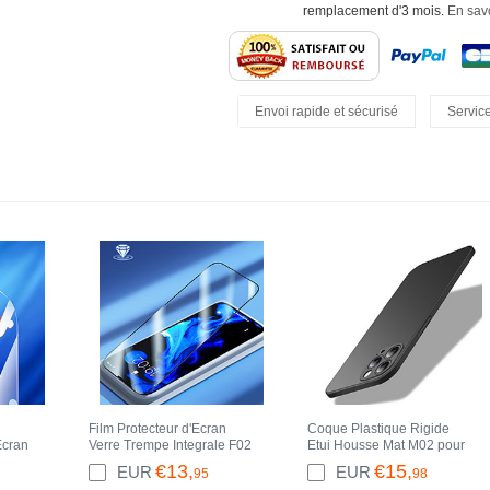
remplacement d'3 mois.
En savo
Envoi rapide et sécurisé
Service
Retours Faciles
Film Protecteur d'Ecran
Coque Plastique Rigide
Ecran
Verre Trempe Integrale F02
Etui Housse Mat M02 pour
 Pro
pour Apple iPhone 13 Pro
Apple iPhone 13 Pro Max
€13,
€15,
EUR
EUR
95
98
Max Noir
Noir