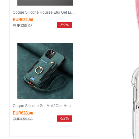
Coque Silicone Housse Etui Gel Line KC2 pour Apple iPhone 13 Pro Max Bleu
EUR€22,
98
-59%
EUR€55,
98
Coque Silicone Gel Motif Cuir Housse Etui SD2 pour Apple iPhone 13 Pro Max Vert
EUR€28,
98
-52%
EUR€59,
98