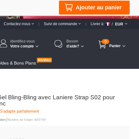
Ajouter au panier
Contactez-nous
Suivi de commande
Livrer à:
/
EUR
Identifiez-vous
Besoin
0
Panier
Votre compte
d'aide?
ldes & Bons Plans
el Bling-Bling avec Laniere Strap S02 pour
anc
 S'adapte parfaitement
tion
Numéro de l'objet: 845749