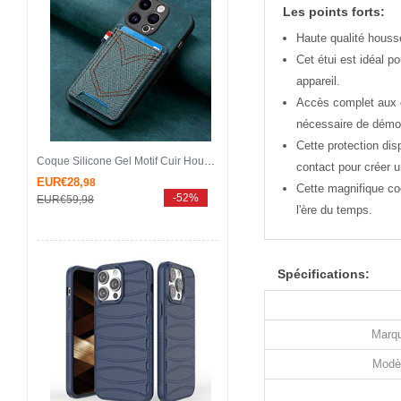
Les points forts:
Haute qualité housse
Cet étui est idéal p
appareil.
Accès complet aux c
nécessaire de démo
Cette protection dis
Coque Silicone Gel Motif Cuir Housse Etui SD3 pour Apple iPhone 13 Pro Max Vert
contact pour créer u
EUR€28,
98
Cette magnifique co
-52%
EUR€59,
98
l'ère du temps.
Spécifications:
Marqu
Modè