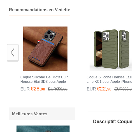
Recommandations en Vedette
Coque Silicone Gel Motif Cuir
Coque Silicone Housse Etui
Housse Etui SD3 pour Apple
Line KC1 pour Apple iPhon
iPhone 13 Pro Max Marron
Pro Max Vert
€28,
€22,
EUR
EUR
EUR€59,
EUR€55,
98
98
98
9
Meilleures Ventes
Coque 
Descriptif: