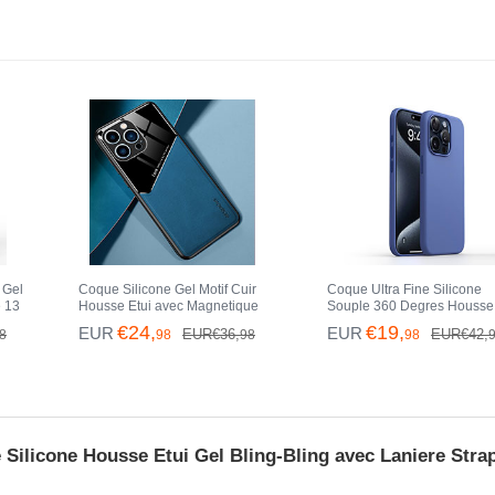
 Gel
Coque Silicone Gel Motif Cuir
Coque Ultra Fine Silicone
e 13
Housse Etui avec Magnetique
Souple 360 Degres Housse 
pour Apple iPhone 13 Pro Max
YK1 pour Apple iPhone 13 
€24,
€19,
EUR
EUR
EUR€36,
EUR€42,
8
98
98
98
Bleu
Max Bleu
Silicone Housse Etui Gel Bling-Bling avec Laniere Stra