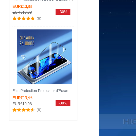
EUR€13,
95
-30%
EUR€19,
98
(6)
Film Protection Protecteur d'Ecran Verre Trempe Integrale F07 pour Apple iPhone 14 Pro Max Noir
EUR€13,
95
-30%
EUR€19,
98
(8)