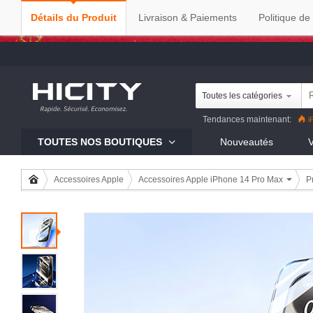
Détails du Produit
Livraison & Paiements
Politique de
Toutes les catégories
Tendances maintenant:
i
Reno8 Pro
iPhone 13 Pro
R
TOUTES NOS BOUTIQUES
Nouveautés
V
Mi 11
Accessoires Apple
Accessoires Apple iPhone 14 Pro Max
P