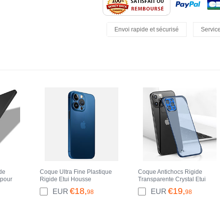
Envoi rapide et sécurisé
Service
Retours Faciles
de
Coque Ultra Fine Plastique
Coque Antichocs Rigide
 pour
Rigide Etui Housse
Transparente Crystal Etui
 Max
Transparente U02 pour
Housse H05 pour Apple
€18,
€19,
EUR
EUR
98
98
Apple iPhone 14 Pro Max
iPhone 14 Pro Max Bleu
Bleu