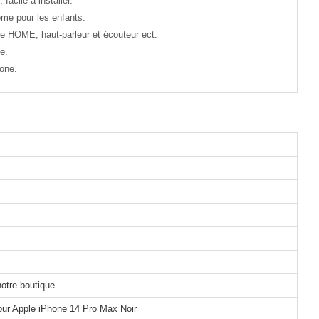
facile à installer.
ême pour les enfants.
e HOME, haut-parleur et écouteur ect.
e.
hone.
notre boutique
our Apple iPhone 14 Pro Max Noir