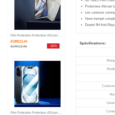
3D Touch Film couvre
Protecteur d'écran U
Les contours corres
Verre trempé comple
Dureté 9H Anti-Rayur
Film Protection Protecteur d'Ecran Verre Trempe Integrale U08 pour Apple iPhone 14 Pro Max Noir
EUR€13,
95
Spécifications:
-30%
EUR€19,
98
Marqu
Modè
Couleurs
Num
Garan
Conte
Film Protection Protecteur d'Ecran Verre Trempe Integrale U09 pour Apple iPhone 14 Pro Max Noir