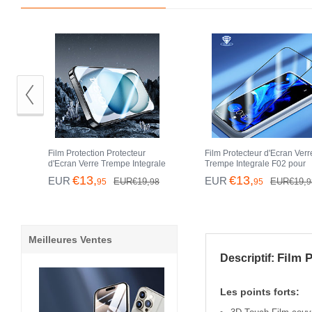
Film Protection Protecteur
Film Protecteur d'Ecran Verr
d'Ecran Verre Trempe Integrale
Trempe Integrale F02 pour
U07 pour Apple iPhone 14 Pro
Apple iPhone 14 Pro Max No
€13,
€13,
EUR
EUR
EUR€19,
EUR€19,
95
98
95
9
Max Noir
Meilleures Ventes
Film P
Descriptif:
Les points forts: