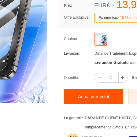
13,
9
EUR€
Prix:
Offre Exclusive:
Economisez
10 % de r
Couleur:
Exp
Livraison:
Délai de Traitement:
Livraison Gratuite
vers
Quantité:
En
Achat immédiat
La garantie:
GARANTIE CLIENT HICITY
, G
remplacement d'3 mois.
En savo