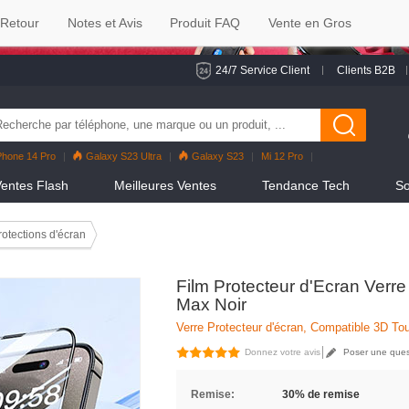
 Retour
Notes et Avis
Produit FAQ
Vente en Gros
24/7 Service Client
Clients B2B
Phone 14 Pro
Galaxy S23 Ultra
Galaxy S23
Mi 12 Pro
eno7 Pro
Galaxy S22
Galaxy S22 Ultra
iPhone 12 Pro Max
entes Flash
Meilleures Ventes
Tendance Tech
So
rotections d'écran
Film Protecteur d'Ecran Verr
Max Noir
Verre Protecteur d'écran, Compatible 3D Tou
Donnez votre avis
Poser une ques
Remise:
30% de remise