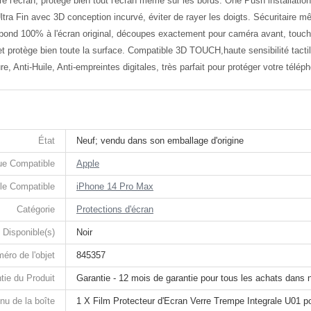
 l'écran, protege bien tout l'écran même sur les bords. One Push installation, 
ltra Fin avec 3D conception incurvé, éviter de rayer les doigts. Sécuritaire m
pond 100% à l'écran original, découpes exactement pour caméra avant, touch
t protège bien toute la surface. Compatible 3D TOUCH,haute sensibilité tactil
e, Anti-Huile, Anti-empreintes digitales, très parfait pour protéger votre télép
État
Neuf; vendu dans son emballage d'origine
e Compatible
Apple
le Compatible
iPhone 14 Pro Max
Catégorie
Protections d'écran
 Disponible(s)
Noir
éro de l'objet
845357
tie du Produit
Garantie - 12 mois de garantie pour tous les achats dans 
nu de la boîte
1 X Film Protecteur d'Ecran Verre Trempe Integrale U01 p