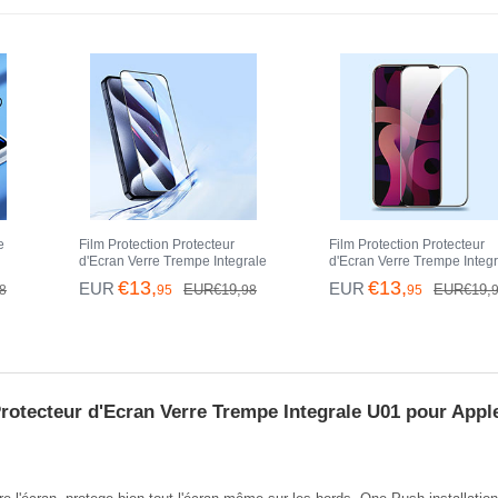
e
Film Protection Protecteur
Film Protection Protecteur
d'Ecran Verre Trempe Integrale
d'Ecran Verre Trempe Integ
ir
U03 pour Apple iPhone 14 Pro
F09 pour Apple iPhone 14 
€13,
€13,
EUR
EUR
EUR€19,
EUR€19,
8
95
98
95
Max Noir
Max Noir
rotecteur d'Ecran Verre Trempe Integrale U01 pour Appl