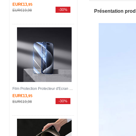
EUR€13,
95
-30%
EUR€19,
98
Présentation produ
Film Protection Protecteur d'Ecran Verre Trempe Integrale U06 pour Apple iPhone 14 Pro Max Noir
EUR€13,
95
-30%
EUR€19,
98