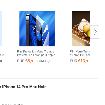
Film Protection Verre Trempe
Film Verre Trempe Protecte
rale
Protecteur d'Ecran pour Apple
d'Ecran P09 pour Apple iP
Pro
iPhone 14 Pro Max Clair
14 Pro Max Clair
€8,
€10,
EUR
EUR
EUR€12,
EUR€18,
98
95
98
95
e iPhone 14 Pro Max Noir