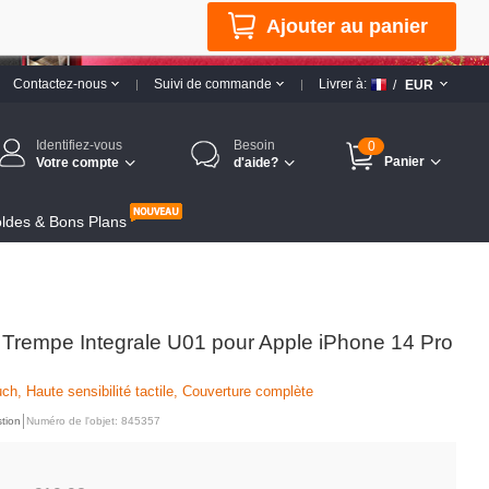
Ajouter au panier
Contactez-nous
Suivi de commande
Livrer à:
/
EUR
Identifiez-vous
Besoin
0
Panier
Votre compte
d'aide?
ldes & Bons Plans
e Trempe Integrale U01 pour Apple iPhone 14 Pro
ch, Haute sensibilité tactile, Couverture complète
tion
Numéro de l'objet: 845357