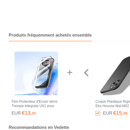
Produits fréquemment achetés ensemble
Film Protecteur d'Ecran Verre
Coque Plastique Rigi
Trempe Integrale U01 pour
Etui Housse Mat M02
Apple iPhone 14 Pro Max Noir
Apple iPhone 14 Pro
€13,
€15,
EUR
EUR
95
98
Noir
Recommandations en Vedette