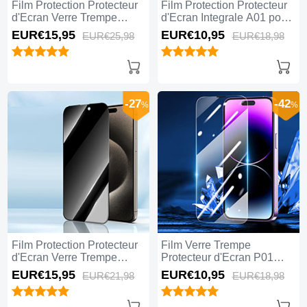
Film Protection Protecteur
Film Protection Protecteur
d'Ecran Verre Trempe
d'Ecran Integrale A01 pour
Integrale Anti-Lumiere
Apple iPhone 15 Pro Max
EUR€15,
95
EUR€10,
95
EUR€25,
98
EUR€18,
98
Bleue U02 pour Apple
Clair
iPhone 15 Pro Max Noir
-27
-42
%
%
Film Protection Protecteur
Film Verre Trempe
d'Ecran Verre Trempe
Protecteur d'Ecran P01
Privacy S04 pour Apple
pour Apple iPhone 15 Pro
EUR€15,
95
EUR€10,
95
EUR€21,
98
EUR€18,
98
iPhone 15 Pro Max Clair
Max Clair