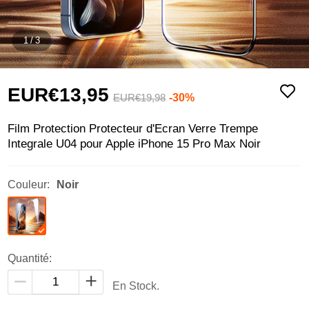
1
/
3
EUR€13,
95
-30%
EUR€19,
98
Film Protection Protecteur d'Ecran Verre Trempe
Integrale U04 pour Apple iPhone 15 Pro Max Noir
Couleur:
Noir
Quantité:
En Stock.