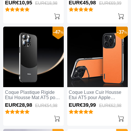
Apple iPhone 15 Pro Max
avec Mag-Safe Magnetic
EUR€10,
95
EUR€45,
98
EUR€18,
98
EUR€69,
99
Clair
Magnetique LK5 pour
Apple iPhone 15 Pro Max
Bleu
-47
-37
%
%
Coque Plastique Rigide
Coque Luxe Cuir Housse
Etui Housse Mat AT5 pour
Etui AT5 pour Apple
Apple iPhone 15 Pro Max
iPhone 15 Pro Max Orange
EUR€28,
98
EUR€39,
99
EUR€54,
98
EUR€62,
98
Noir