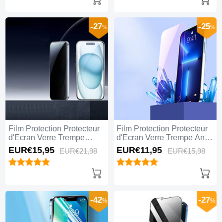
-27
-25
%
%
Film Protection Protecteur
Film Protection Protecteur
d'Ecran Verre Trempe
d'Ecran Verre Trempe Anti-
Privacy S01 pour Apple
Lumiere Bleue B01 pour
EUR€15,
95
EUR€11,
95
EUR€21,
98
EUR€15,
98
iPhone 15 Pro Max Clair
Apple iPhone 15 Pro Max
Clair
-42
-27
%
%