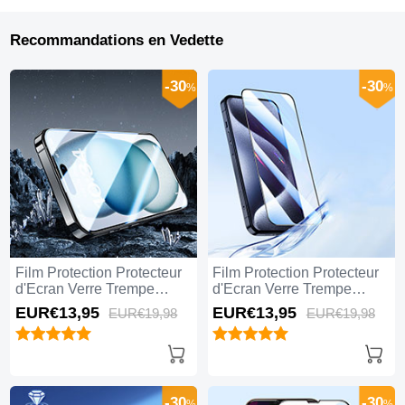
Recommandations en Vedette
-30
-30
%
%
Film Protection Protecteur
Film Protection Protecteur
d'Ecran Verre Trempe
d'Ecran Verre Trempe
Integrale U07 pour Apple
Integrale U03 pour Apple
EUR€13,
95
EUR€13,
95
EUR€19,
98
EUR€19,
98
iPhone 15 Pro Max Noir
iPhone 15 Pro Max Noir
-30
-30
%
%