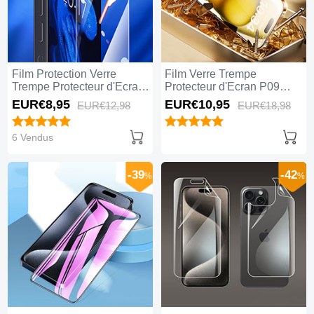
Film Protection Verre
Film Verre Trempe
Trempe Protecteur d'Ecran
Protecteur d'Ecran P09
pour Apple iPhone 15 Pro
pour Apple iPhone 15 Pro
EUR€8,
95
EUR€10,
95
EUR€12,
98
EUR€18,
98
Max Clair
Max Clair
6 Vendus
-39
-42
%
%