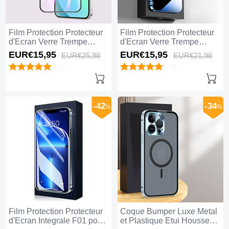
Film Protection Protecteur
Film Protection Protecteur
d'Ecran Verre Trempe
d'Ecran Verre Trempe
Integrale Anti-Lumiere
Privacy M01 pour Apple
EUR€15,
95
EUR€15,
95
EUR€25,
98
EUR€21,
98
Bleue F02 pour Apple
iPhone 15 Pro Max Clair
iPhone 15 Pro Max Noir
-42
-34
%
%
Film Protection Protecteur
Coque Bumper Luxe Metal
d'Ecran Integrale F01 pour
et Plastique Etui Housse