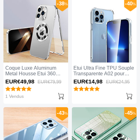
-38
-40
%
%
Coque Luxe Aluminum
Etui Ultra Fine TPU Souple
Metal Housse Etui 360
Transparente A02 pour
Degres avec Mag-Safe
Apple iPhone 15 Pro Max
EUR€49,
98
EUR€14,
98
EUR€79,
99
EUR€24,
95
Magnetic Magnetique P01
Clair
pour Apple iPhone 15 Pro
Max Argent
1 Vendus
-43
-45
%
%