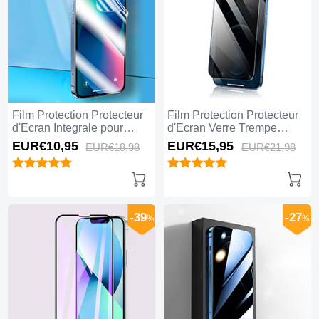
Film Protection Protecteur
Film Protection Protecteur
d'Ecran Integrale pour
d'Ecran Verre Trempe
Apple iPhone 15 Pro Max
Privacy M02 pour Apple
EUR€10,
95
EUR€15,
95
EUR€18,
98
EUR€21,
98
Clair
iPhone 15 Pro Max Clair
-39
-27
%
%