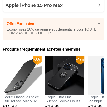
Apple iPhone 15 Pro Max
Offre Exclusive
Economisez 10% de remise supplémentaire pour TOUTE
COMMANDE DE 2 OBJETS.
Produits fréquemment achetés ensemble
-33
-47
%
%
Coque Plastique Rigide
Coque Ultra Fine
Coque Ultra
Etui Housse Mat M02
Silicone Souple Housse
Plastique Ri
pour Apple iPhone 15
Etui avec Support Bague
Housse Tra
€15,
98
€18,
98
€18,
98