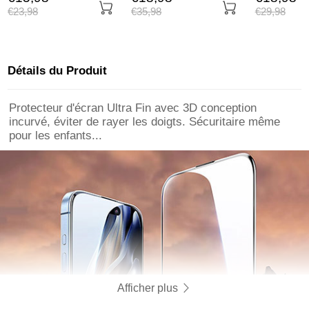
Pro Max Noir
Anneau Aimante
U02 pour A
€23,
98
€35,
98
€29,
98
Magnetique A05 pour
15 Pro Max
Apple iPhone 15 Pro
Max Noir
Détails du Produit
Protecteur d'écran Ultra Fin avec 3D conception
incurvé, éviter de rayer les doigts. Sécuritaire même
pour les enfants...
Afficher plus