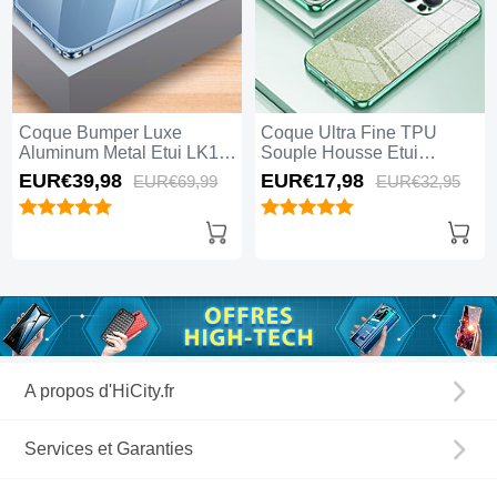
Coque Bumper Luxe
Coque Ultra Fine TPU
Aluminum Metal Etui LK1
Souple Housse Etui
pour Apple iPhone 15 Pro
Transparente SY2 pour
EUR€39,
98
EUR€17,
98
EUR€69,
99
EUR€32,
95
Max Bleu
Apple iPhone 15 Pro Max
Vert
A propos d'HiCity.fr
Services et Garanties