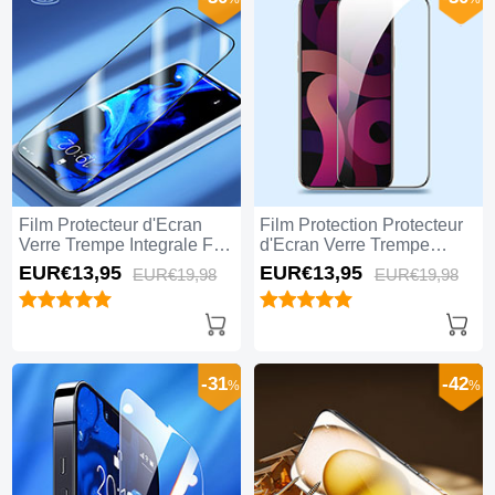
Film Protecteur d'Ecran
Film Protection Protecteur
Verre Trempe Integrale F02
d'Ecran Verre Trempe
pour Apple iPhone 15 Pro
Integrale F09 pour Apple
EUR€13,
95
EUR€13,
95
EUR€19,
98
EUR€19,
98
Max Noir
iPhone 15 Pro Max Noir
-31
-42
%
%