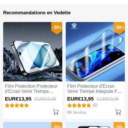
Recommandations en Vedette
-30
-30
%
%
Film Protection Protecteur
Film Protecteur d'Ecran
d'Ecran Verre Trempe
Verre Trempe Integrale F02
Integrale U07 pour Apple
pour Apple iPhone 14 Pro
EUR€13,
95
EUR€13,
95
EUR€19,
98
EUR€19,
98
iPhone 14 Pro Max Noir
Max Noir
(6)
98 Vendus
-30
-30
%
%