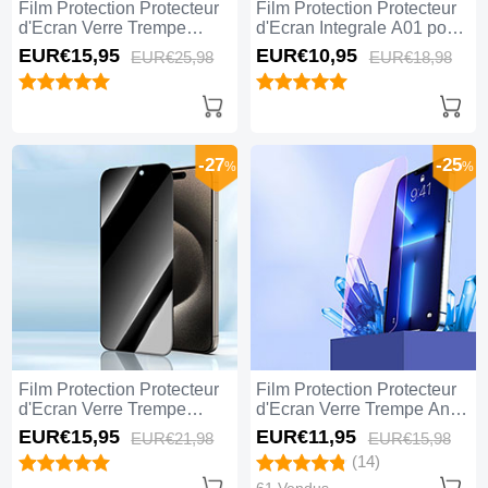
Film Protection Protecteur
Film Protection Protecteur
d'Ecran Verre Trempe
d'Ecran Integrale A01 pour
Integrale Anti-Lumiere
Apple iPhone 14 Pro Max
EUR€15,
95
EUR€10,
95
EUR€25,
98
EUR€18,
98
Bleue U02 pour Apple
Clair
iPhone 14 Pro Max Noir
-27
-25
%
%
Film Protection Protecteur
Film Protection Protecteur
d'Ecran Verre Trempe
d'Ecran Verre Trempe Anti-
Privacy S04 pour Apple
Lumiere Bleue B01 pour
EUR€15,
95
EUR€11,
95
EUR€21,
98
EUR€15,
98
iPhone 14 Pro Max Clair
Apple iPhone 14 Pro Max
(14)
Clair