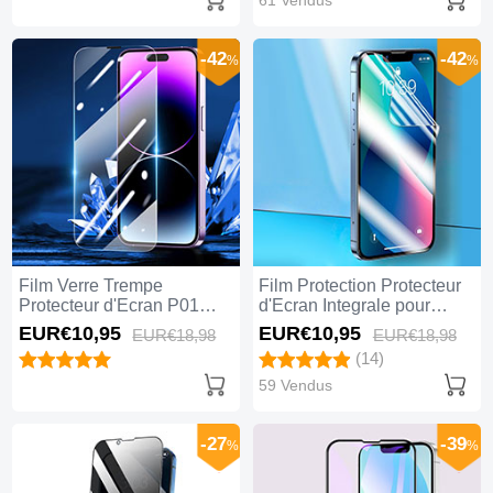
61 Vendus
-42
-42
%
%
Film Verre Trempe
Film Protection Protecteur
Protecteur d'Ecran P01
d'Ecran Integrale pour
pour Apple iPhone 14 Pro
Apple iPhone 14 Pro Max
EUR€10,
95
EUR€10,
95
EUR€18,
98
EUR€18,
98
Max Clair
Clair
(14)
59 Vendus
-27
-39
%
%