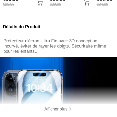
Pro Max Noir
U02 pour Apple iPhone
Apple iPhon
€23,
98
€29,
98
€34,
98
14 Pro Max Bleu
Max Bleu
Détails du Produit
Protecteur d'écran Ultra Fin avec 3D conception
incurvé, éviter de rayer les doigts. Sécuritaire même
pour les enfants...
Afficher plus