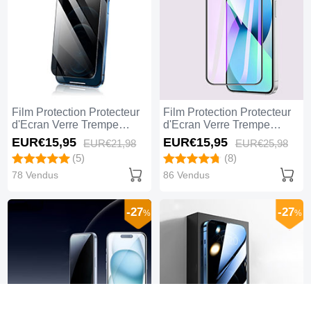
Film Protection Protecteur
Film Protection Protecteur
d'Ecran Verre Trempe
d'Ecran Verre Trempe
Privacy M02 pour Apple
Integrale Anti-Lumiere
EUR€15,
95
EUR€15,
95
EUR€21,
98
EUR€25,
98
iPhone 14 Pro Max Clair
Bleue F02 pour Apple
(5)
(8)
iPhone 14 Pro Max Noir
78 Vendus
86 Vendus
-27
-27
%
%
Protection de l'acheteur