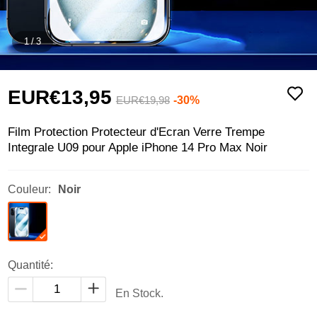
1
/
3
EUR€13,
95
-30%
EUR€19,
98
Film Protection Protecteur d'Ecran Verre Trempe
Integrale U09 pour Apple iPhone 14 Pro Max Noir
Couleur:
Noir
Quantité:
En Stock.