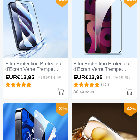
Film Protection Protecteur
Film Protection Protecteur
d'Ecran Verre Trempe
d'Ecran Verre Trempe
Integrale U03 pour Apple
Integrale F09 pour Apple
EUR€13,
95
EUR€13,
95
EUR€19,
98
EUR€19,
98
iPhone 14 Pro Max Noir
iPhone 14 Pro Max Noir
(15)
86 Vendus
-31
-42
%
%