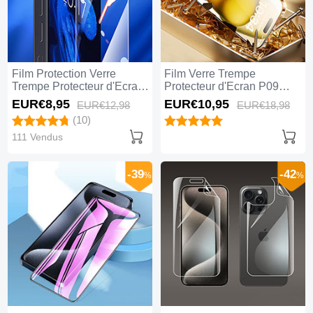
Film Protection Verre
Film Verre Trempe
Trempe Protecteur d'Ecran
Protecteur d'Ecran P09
pour Apple iPhone 14 Pro
pour Apple iPhone 14 Pro
EUR€8,
95
EUR€10,
95
EUR€12,
98
EUR€18,
98
Max Clair
Max Clair
(10)
111 Vendus
-39
-42
%
%