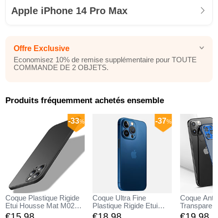
Apple iPhone 14 Pro Max
Offre Exclusive
Economisez 10% de remise supplémentaire pour TOUTE
COMMANDE DE 2 OBJETS.
Produits fréquemment achetés ensemble
-33
-37
%
%
Coque Plastique Rigide
Coque Ultra Fine
Coque Anti
Etui Housse Mat M02
Plastique Rigide Etui
Transparent
pour Apple iPhone 14
Housse Transparente
Etui Houss
€15,
98
€18,
98
€19,
98