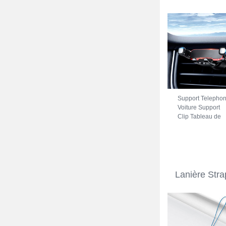
Support Telepho
Voiture Support
Clip Tableau de
Bord Universel
BS6 pour Motorol
Moto Edge X30 
Noir
Lanière Str