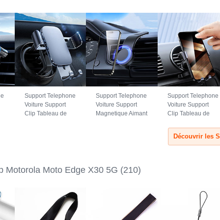
ne
Support Telephone
Support Telephone
Support Telephone
Voiture Support
Voiture Support
Voiture Support
Clip Tableau de
Magnetique Aimant
Clip Tableau de
Bord Universel
Tableau de Bord
Bord Universel
a
BS3 pour Motorola
Universel BS1
B02S pour
5G
Moto Edge X30 5G
pour Motorola
Motorola Moto
Noir
Moto Edge X30 5G
Edge X30 5G Noir
Noir
ap Motorola Moto Edge X30 5G
(210)