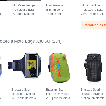
Film Verre Trempe
Film Protecteur
Film Protection
Protecteur d'Ecran
d'Ecran Verre
Protecteur d'Ecran
n
T01 pour Motorola
Trempe Anti-
Verre Trempe Anti-
Moto Edge X30 5G
Lumiere Bleue
Lumiere Bleue B03
5G
Clair
pour Motorola
pour Motorola
Moto Edge X30 5G
Moto Edge X30 5G
Clair
Clair
otorola Moto Edge X30 5G
(264)
Brassard Sport
Brassard Sport
Brassard Sport
l
Housse Universel
Housse Universel
Housse Universel
a
G03 pour Motorola
A10 pour Motorola
A09 pour Motorola
5G
Moto Edge X30 5G
Moto Edge X30 5G
Moto Edge X30 5G