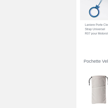
Laniere Porte Cl
Strap Universel
R07 pour Motorol
Moto Edge X30 
Bleu
Pochette Ve