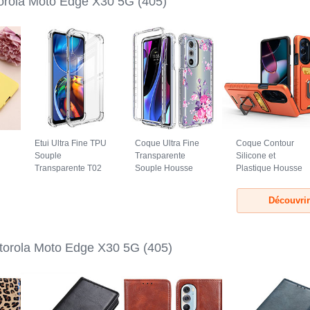
orola Moto Edge X30 5G
(405)
Etui Ultra Fine TPU
Coque Ultra Fine
Coque Contour
Souple
Transparente
Silicone et
Transparente T02
Souple Housse
Plastique Housse
pour Motorola
Etui 360 Degres
Etui Mat avec
Moto Edge X30 5G
Avant et Arriere
Magnetique
Découvri
Clair
pour Motorola
Support Bague
Moto Edge X30 5G
Anneau S01 pour
Rose Rouge
Motorola Moto
Edge X30 5G
orola Moto Edge X30 5G
(405)
Orange