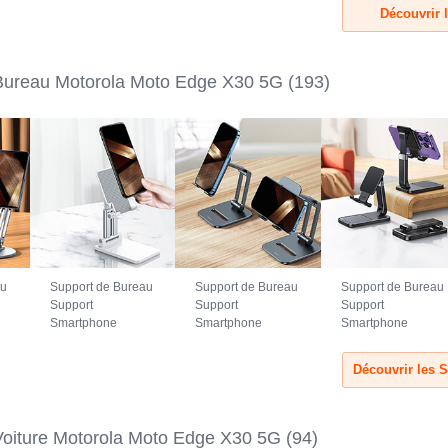
Noir
Vert
Noir
Découvrir 
Bureau Motorola Moto Edge X30 5G
(193)
au
Support de Bureau
Support de Bureau
Support de Bureau
Support
Support
Support
Smartphone
Smartphone
Smartphone
Universel N26
Universel N25
Universel N24
pour Motorola
pour Motorola
pour Motorola
5G
Moto Edge X30 5G
Moto Edge X30 5G
Moto Edge X30 5G
Blanc
Noir
Noir
Voiture Motorola Moto Edge X30 5G
(94)