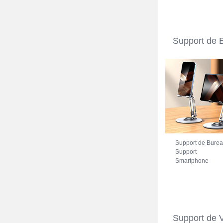
Bleu
Support de 
Support de Bure
Support
Smartphone
Universel N27
pour Motorola
Moto Edge X30 
Argent
Support de 