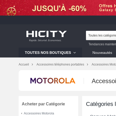
Toutes les catégori
Tendances mainten
Galaxy S23
Mi 12
TOUTES NOS BOUTIQUES
Nouveautés
Galaxy S22
Galaxy 
Accueil
Accessoires téléphones portables
Accessoires Moto
Accesso
Catégories 
Acheter par Catégorie
Accessoires Motorola