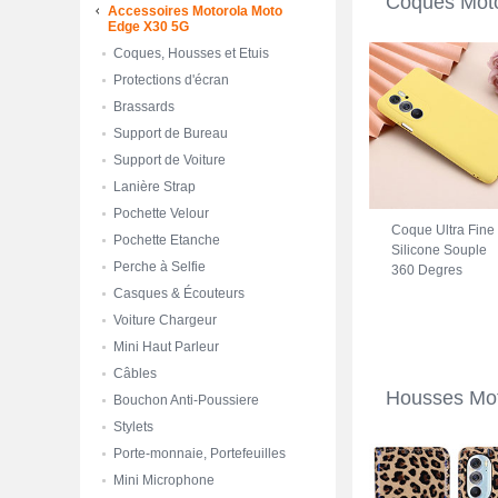
Coques Mot
Accessoires Motorola Moto
Edge X30 5G
Coques, Housses et Etuis
Protections d'écran
Brassards
Support de Bureau
Support de Voiture
Lanière Strap
Pochette Velour
Coque Ultra Fine
Pochette Etanche
Silicone Souple
Perche à Selfie
360 Degres
Housse Etui pour
Casques & Écouteurs
Motorola Moto
Voiture Chargeur
Edge X30 5G
Mini Haut Parleur
Jaune
Câbles
Housses Mot
Bouchon Anti-Poussiere
Stylets
Porte-monnaie, Portefeuilles
Mini Microphone