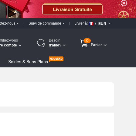
ctez-nous
Suivi de commande
Livrer à:
/
EUR
ntifiez-vous
Besoin
0
Panier
re compte
d'aide?
Soldes & Bons Plans