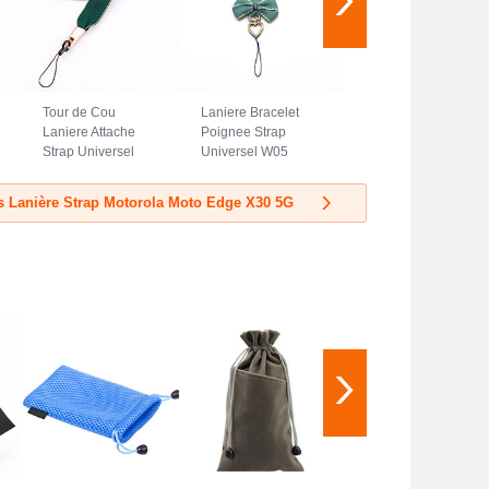
Tour de Cou
Laniere Bracelet
Laniere Attache
Poignee Strap
Strap Universel
Universel W05
N08 pour Motorola
pour Motorola
Moto Edge X30 5G
Moto Edge X30 5G
es Lanière Strap Motorola Moto Edge X30 5G
Vert
Vert