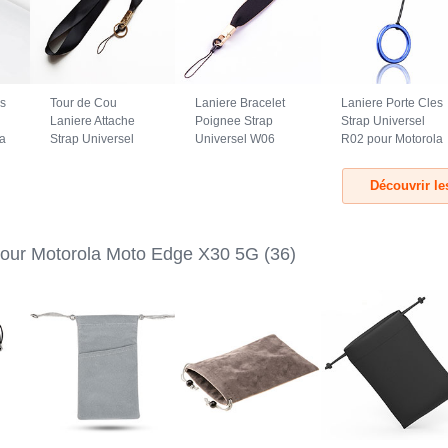
es
Tour de Cou
Laniere Bracelet
Laniere Porte Cles
Laniere Attache
Poignee Strap
Strap Universel
a
Strap Universel
Universel W06
R02 pour Motorola
5G
N10 pour Motorola
pour Motorola
Moto Edge X30 5G
Moto Edge X30 5G
Moto Edge X30 5G
Bleu
Découvrir l
Noir
Noir
lour Motorola Moto Edge X30 5G
(36)