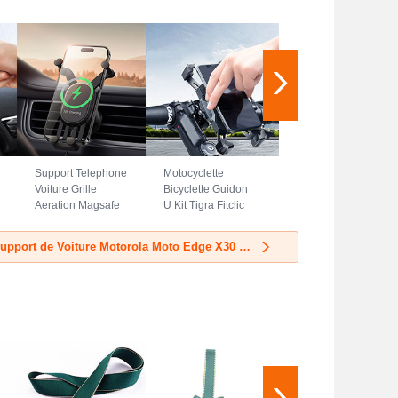
Support Telephone
Motocyclette
Voiture Grille
Bicyclette Guidon
Aeration Magsafe
U Kit Tigra Fitclic
Magnetique Aimant
Neo Velo Support
Universel BS3
Telephone Clip
Découvrir les Support de Voiture Motorola Moto Edge X30 5G
pour Motorola
Universel H02
Moto Edge X30 5G
pour Motorola
Noir
Moto Edge X30 5G
Noir