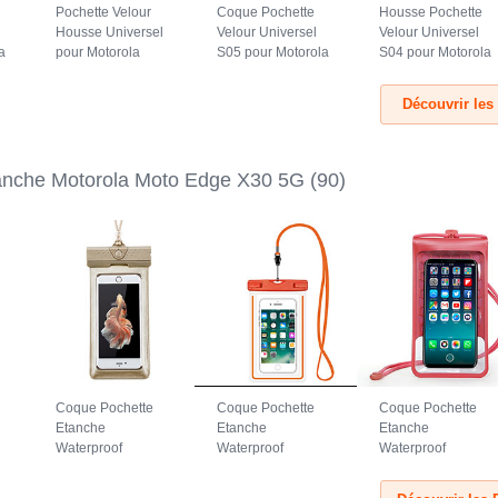
Pochette Velour
Coque Pochette
Housse Pochette
Housse Universel
Velour Universel
Velour Universel
a
pour Motorola
S05 pour Motorola
S04 pour Motorola
5G
Moto Edge X30 5G
Moto Edge X30 5G
Moto Edge X30 5G
Gris
Marron
Noir
Découvrir les
anche Motorola Moto Edge X30 5G
(90)
Coque Pochette
Coque Pochette
Coque Pochette
Etanche
Etanche
Etanche
Waterproof
Waterproof
Waterproof
Universel W17
Universel W16
Universel W15
pour Motorola
pour Motorola
pour Motorola