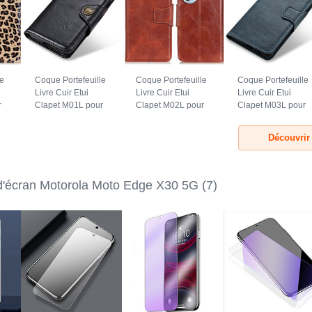
le
Coque Portefeuille
Coque Portefeuille
Coque Portefeuille
Livre Cuir Etui
Livre Cuir Etui
Livre Cuir Etui
r
Clapet M01L pour
Clapet M02L pour
Clapet M03L pour
Motorola Moto
Motorola Moto
Motorola Moto
Edge X30 5G Noir
Edge X30 5G
Edge X30 5G Bleu
Découvrir
Marron
 d'écran Motorola Moto Edge X30 5G
(7)