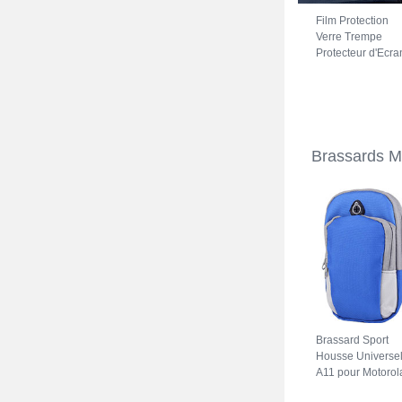
Film Protection
Verre Trempe
Protecteur d'Ecra
pour Motorola
Moto Edge X30 
Clair
Brassards M
Brassard Sport
Housse Universe
A11 pour Motorol
Moto Edge X30 