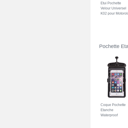
Etui Pochette
Velour Universel
K02 pour Motorol
Moto Edge X30 
Gris
Pochette Et
Coque Pochette
Etanche
Waterproof
Universel W18
pour Motorola