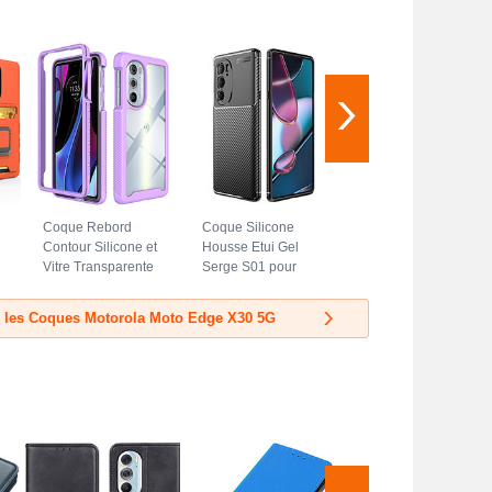
Coque Rebord
Coque Silicone
Contour Silicone et
Housse Etui Gel
Vitre Transparente
Serge S01 pour
Housse Etui 360
Motorola Moto
Degres pour
Edge X30 5G Noir
r les Coques Motorola Moto Edge X30 5G
Motorola Moto
Edge X30 5G
Violet