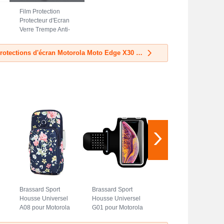
Film Protection
Protecteur d'Ecran
Verre Trempe Anti-
Lumiere Bleue B01
pour Motorola
Découvrir les Protections d'écran Motorola Moto Edge X30 5G
Moto Edge X30 5G
Clair
Brassard Sport
Brassard Sport
Housse Universel
Housse Universel
A08 pour Motorola
G01 pour Motorola
Moto Edge X30 5G
Moto Edge X30 5G