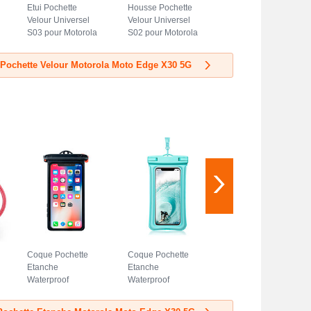
Etui Pochette
Housse Pochette
Velour Universel
Velour Universel
S03 pour Motorola
S02 pour Motorola
Moto Edge X30 5G
Moto Edge X30 5G
Bleu
Bleu Ciel
 Pochette Velour Motorola Moto Edge X30 5G
Coque Pochette
Coque Pochette
Etanche
Etanche
Waterproof
Waterproof
Universel W14
Universel W12
pour Motorola
pour Motorola