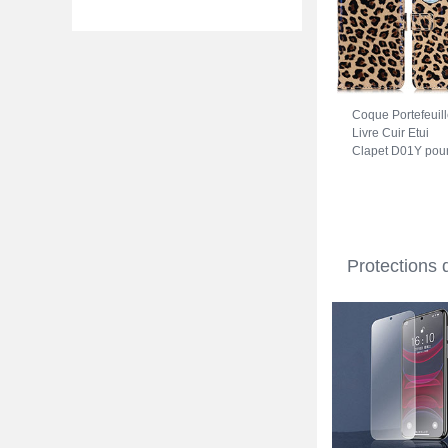
Coque Portefeuil
Livre Cuir Etui
Clapet D01Y pou
Motorola Moto
Edge X30 5G
Marron
Protections