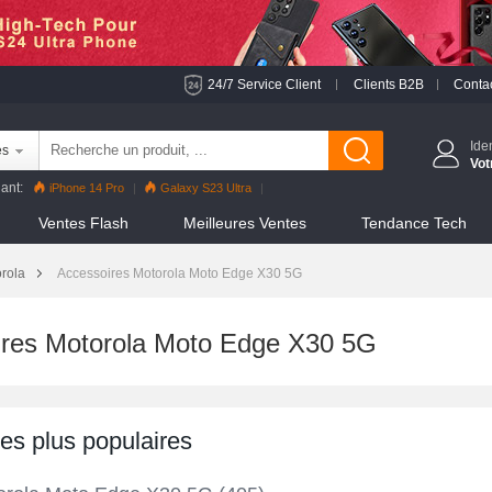
24/7 Service Client
Clients B2B
Conta
Ide
es
Vot
ant:
iPhone 14 Pro
Galaxy S23 Ultra
 Pro
Reno8 Pro
iPhone 13 Pro
Reno7 Pro
Ventes Flash
Meilleures Ventes
Tendance Tech
S22 Ultra
iPhone 12 Pro Max
Mi 11
rola
Accessoires Motorola Moto Edge X30 5G
ires Motorola Moto Edge X30 5G
les plus populaires