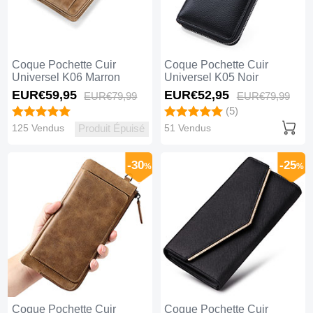
Coque Pochette Cuir
Coque Pochette Cuir
Universel K06 Marron
Universel K05 Noir
EUR€59,
95
EUR€52,
95
EUR€79,
99
EUR€79,
99
(5)
125 Vendus
51 Vendus
Produit Épuisé
-30
-25
%
%
Coque Pochette Cuir
Coque Pochette Cuir