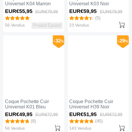
Universel K04 Marron
Universel K03 Noir
EUR€55,
95
EUR€59,
95
EUR€79,
99
EUR€79,
99
(5)
56 Vendus
23 Vendus
Produit Épuisé
-32
-29
%
%
Coque Pochette Cuir
Coque Pochette Cuir
Universel K01 Bleu
Universel H39 Noir
EUR€49,
95
EUR€51,
95
EUR€72,
99
EUR€72,
99
(8)
(45)
56 Vendus
143 Vendus