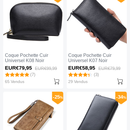
Coque Pochette Cuir
Coque Pochette Cuir
Universel K08 Noir
Universel K07 Noir
EUR€79,
95
EUR€58,
95
EUR€99,
99
EUR€79,
99
(7)
(3)
65 Vendus
29 Vendus
-25
-34
%
%