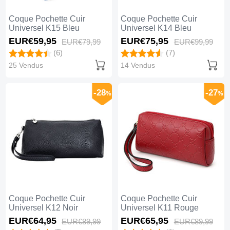
Coque Pochette Cuir
Coque Pochette Cuir
Universel K15 Bleu
Universel K14 Bleu
EUR€59,
95
EUR€75,
95
EUR€79,
99
EUR€99,
99
(6)
(7)
25 Vendus
14 Vendus
-28
-27
%
%
Coque Pochette Cuir
Coque Pochette Cuir
Universel K12 Noir
Universel K11 Rouge
EUR€64,
95
EUR€65,
95
EUR€89,
99
EUR€89,
99