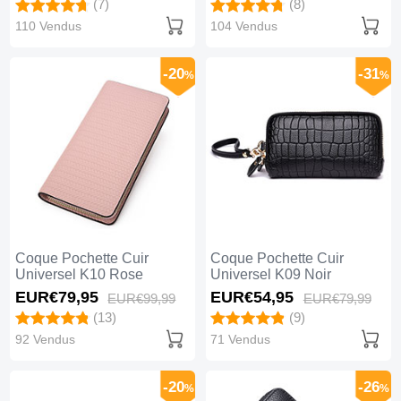
(7)
(8)
110 Vendus
104 Vendus
-20
-31
%
%
Coque Pochette Cuir
Coque Pochette Cuir
Universel K10 Rose
Universel K09 Noir
EUR€79,
95
EUR€54,
95
EUR€99,
99
EUR€79,
99
(13)
(9)
92 Vendus
71 Vendus
-20
-26
%
%