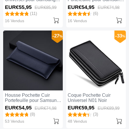
Galaxy Z Fold2 5G Rouge
Galaxy Z Fold4 5G Bleu
EUR€55,
95
EUR€54,
95
EUR€85,
99
EUR€74,
98
(11)
(6)
16 Vendus
16 Vendus
-27
-33
%
%
Housse Pochette Cuir
Coque Pochette Cuir
Portefeuille pour Samsung
Universel N01 Noir
Galaxy Z Fold3 5G Bleu
EUR€54,
95
EUR€59,
95
EUR€74,
98
EUR€89,
99
(8)
(3)
53 Vendus
48 Vendus