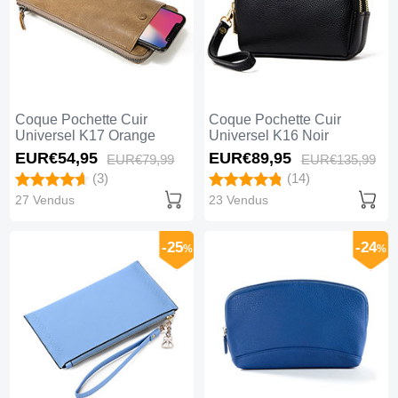
Coque Pochette Cuir
Coque Pochette Cuir
Universel K17 Orange
Universel K16 Noir
EUR€54,
95
EUR€89,
95
EUR€79,
99
EUR€135,
99
(3)
(14)
27 Vendus
23 Vendus
-25
-24
%
%