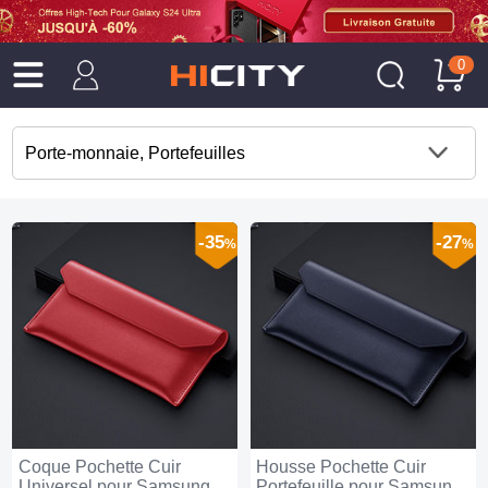
0
Porte-monnaie, Portefeuilles
-35
-27
%
%
Coque Pochette Cuir
Housse Pochette Cuir
Universel pour Samsung
Portefeuille pour Samsung