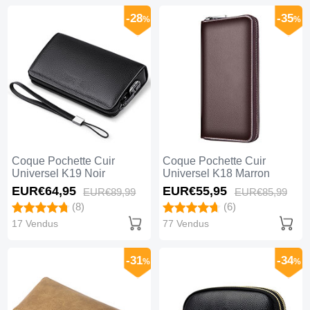
-28
-35
%
%
Coque Pochette Cuir
Coque Pochette Cuir
Universel K19 Noir
Universel K18 Marron
EUR€64,
95
EUR€55,
95
EUR€89,
99
EUR€85,
99
(8)
(6)
17 Vendus
77 Vendus
-31
-34
%
%