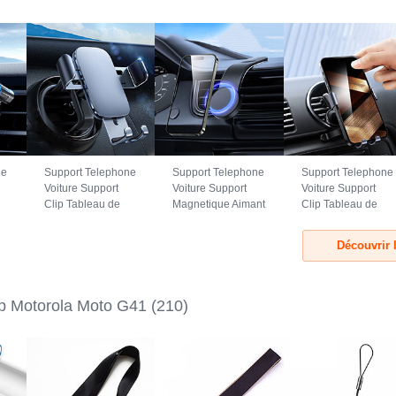
ne
Support Telephone
Support Telephone
Support Telephone
Voiture Support
Voiture Support
Voiture Support
Clip Tableau de
Magnetique Aimant
Clip Tableau de
Bord Universel
Tableau de Bord
Bord Universel
a
BS3 pour Motorola
Universel BS1
B02S pour
Découvrir 
Moto G41 Noir
pour Motorola
Motorola Moto G41
Moto G41 Noir
Noir
ap Motorola Moto G41
(210)