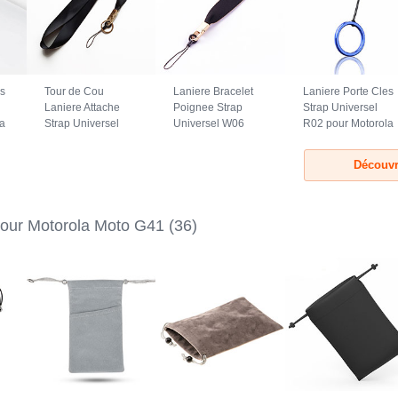
es
Tour de Cou
Laniere Bracelet
Laniere Porte Cles
Laniere Attache
Poignee Strap
Strap Universel
a
Strap Universel
Universel W06
R02 pour Motorola
N10 pour Motorola
pour Motorola
Moto G41 Bleu
Moto G41 Noir
Moto G41 Noir
Découvr
lour Motorola Moto G41
(36)