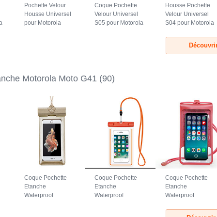
Pochette Velour
Coque Pochette
Housse Pochette
Housse Universel
Velour Universel
Velour Universel
a
pour Motorola
S05 pour Motorola
S04 pour Motorola
Moto G41 Gris
Moto G41 Marron
Moto G41 Noir
Découvri
anche Motorola Moto G41
(90)
Coque Pochette
Coque Pochette
Coque Pochette
Etanche
Etanche
Etanche
Waterproof
Waterproof
Waterproof
Universel W17
Universel W16
Universel W15
pour Motorola
pour Motorola
pour Motorola