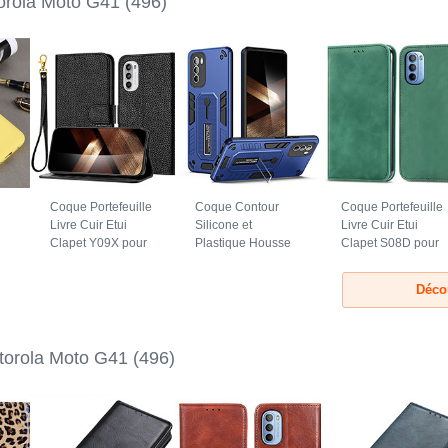
orola Moto G41
(496)
Coque Portefeuille
Coque Contour
Coque Portefeuille
Livre Cuir Etui
Silicone et
Livre Cuir Etui
Clapet Y09X pour
Plastique Housse
Clapet S08D pour
Motorola Moto G41
Etui Mat avec
Motorola Moto G41
41
Noir
Support H01P pour
Vert
Déco
Motorola Moto G41
Bleu
orola Moto G41
(496)