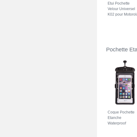
Etui Pochette
Velour Universel
K02 pour Motorol
Moto G41 Gris
Pochette Et
Coque Pochette
Etanche
Waterproof
Universel W18
pour Motorola