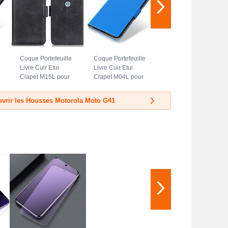
Coque Portefeuille
Coque Portefeuille
Livre Cuir Etui
Livre Cuir Etui
Clapet M15L pour
Clapet M04L pour
Motorola Moto G41
Motorola Moto G41
Noir
Bleu
vrir les Housses Motorola Moto G41