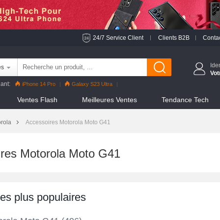
24/7 Service Client
Clients B2B
Conta
Ide
es
Vot
ant:
iPhone 14 Pro
Galaxy S23 Ultra
 Pro
Reno8 Pro
iPhone 13 Pro
Reno7 Pro
Ventes Flash
Meilleures Ventes
Tendance Tech
S22 Ultra
iPhone 12 Pro Max
Mi 11
rola
Accessoires Motorola Moto G41
res Motorola Moto G41
les plus populaires