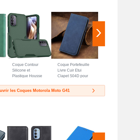
Coque Contour
Coque Portefeuille
Silicone et
Livre Cuir Etui
Plastique Housse
Clapet S04D pour
Etui Protection
Motorola Moto G41
Integrale 360
Bleu
uvrir les Coques Motorola Moto G41
Degres MQ1 pour
Motorola Moto G41
Vert Nuit