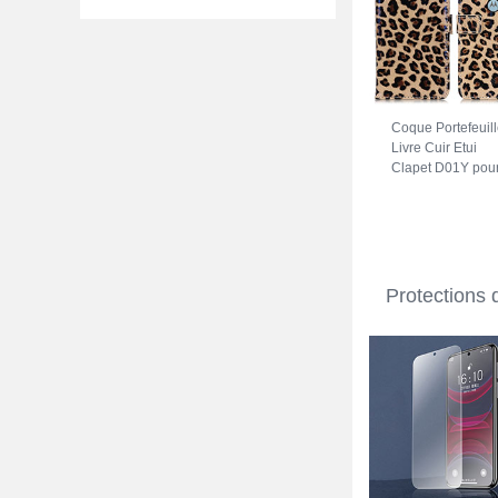
Coque Portefeuil
Livre Cuir Etui
Clapet D01Y pou
Motorola Moto G
Marron
Protections