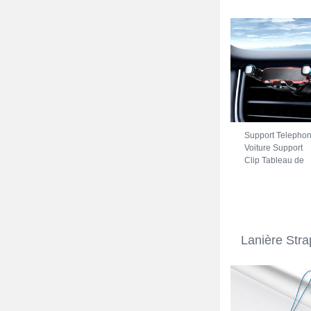
Support Telepho
Voiture Support
Clip Tableau de
Bord Universel
BS6 pour Motorol
Moto G41 Noir
Lanière Str