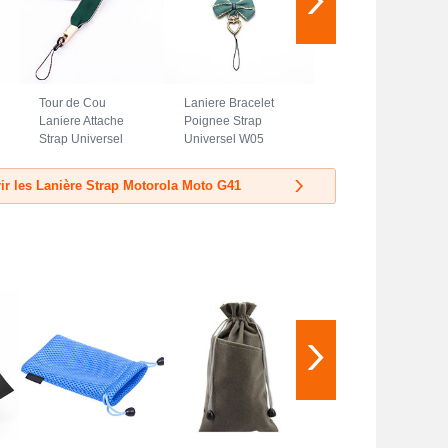
Tour de Cou
Laniere Bracelet
Laniere Attache
Poignee Strap
Strap Universel
Universel W05
N08 pour Motorola
pour Motorola
Moto G41 Vert
Moto G41 Vert
ir les Lanière Strap Motorola Moto G41