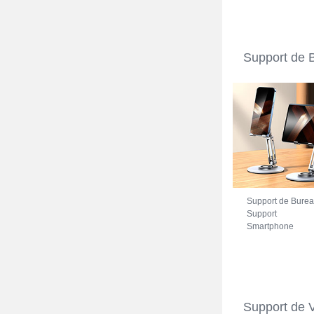
Support de 
Support de Bure
Support
Smartphone
Universel N27
pour Motorola
Moto G41 Argent
Support de 