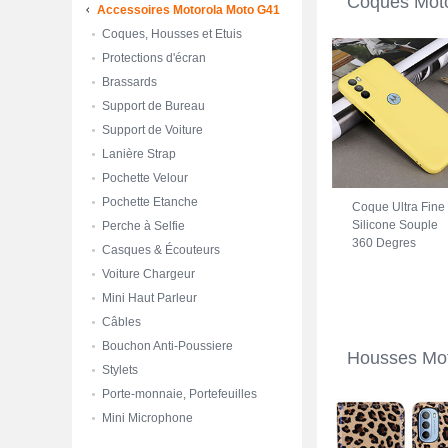
Coques Mot
Accessoires Motorola Moto G41
Coques, Housses et Etuis
Protections d'écran
Brassards
Support de Bureau
Support de Voiture
Lanière Strap
Pochette Velour
Pochette Etanche
Coque Ultra Fine
Silicone Souple
Perche à Selfie
360 Degres
Casques & Écouteurs
Housse Etui pour
Voiture Chargeur
Motorola Moto G
Jaune
Mini Haut Parleur
Câbles
Bouchon Anti-Poussiere
Housses Mot
Stylets
Porte-monnaie, Portefeuilles
Mini Microphone