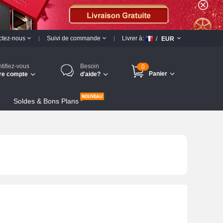
ctez-nous
Suivi de commande
Livrer à:
/
EUR
ntifiez-vous
Besoin
0
Panier
re compte
d'aide?
Soldes & Bons Plans