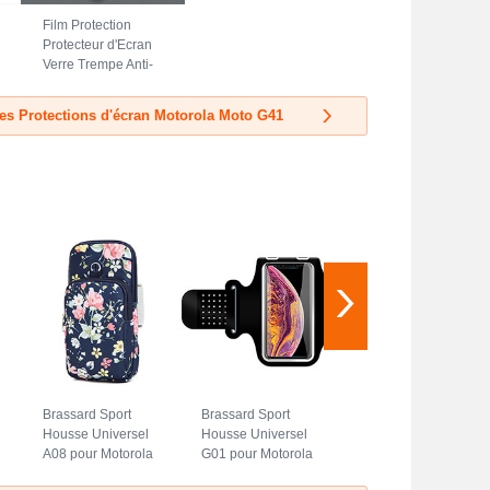
Film Protection
Protecteur d'Ecran
Verre Trempe Anti-
Lumiere Bleue B01
pour Motorola
les Protections d'écran Motorola Moto G41
Moto G41 Clair
Brassard Sport
Brassard Sport
Housse Universel
Housse Universel
A08 pour Motorola
G01 pour Motorola
Moto G41 Bleu
Moto G41 Noir