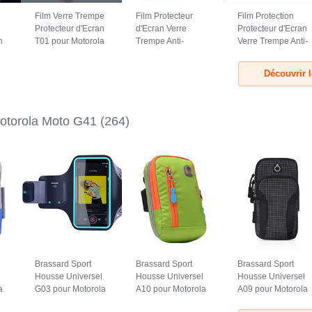
Film Verre Trempe
Film Protecteur
Film Protection
Protecteur d'Ecran
d'Ecran Verre
Protecteur d'Ecran
n
T01 pour Motorola
Trempe Anti-
Verre Trempe Anti-
Moto G41 Clair
Lumiere Bleue
Lumiere Bleue B03
pour Motorola
pour Motorola
Découvrir 
Moto G41 Clair
Moto G41 Clair
otorola Moto G41
(264)
Brassard Sport
Brassard Sport
Brassard Sport
l
Housse Universel
Housse Universel
Housse Universel
a
G03 pour Motorola
A10 pour Motorola
A09 pour Motorola
Moto G41 Noir
Moto G41 Vert
Moto G41 Noir