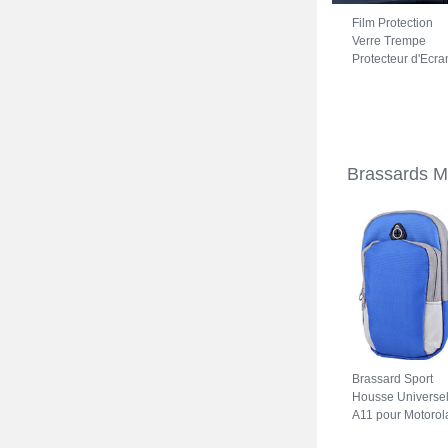
Film Protection
Verre Trempe
Protecteur d'Ecra
pour Motorola
Moto G41 Clair
Brassards M
Brassard Sport
Housse Universe
A11 pour Motorol
Moto G41 Bleu