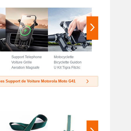
Support Telephone
Motocyclette
Voiture Grille
Bicyclette Guidon
Aeration Magsafe
U Kit Tigra Fitclic
Magnetique Aimant
Neo Velo Support
Universel BS3
Telephone Clip
les Support de Voiture Motorola Moto G41
pour Motorola
Universel H02
Moto G41 Noir
pour Motorola
Moto G41 Noir