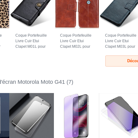
le
Coque Portefeuille
Coque Portefeuille
Coque Portefeuille
Livre Cuir Etui
Livre Cuir Etui
Livre Cuir Etui
r
Clapet M01L pour
Clapet M02L pour
Clapet M03L pour
41
Motorola Moto G41
Motorola Moto G41
Motorola Moto G41
Noir
Marron
Bleu
Décou
 d'écran Motorola Moto G41
(7)