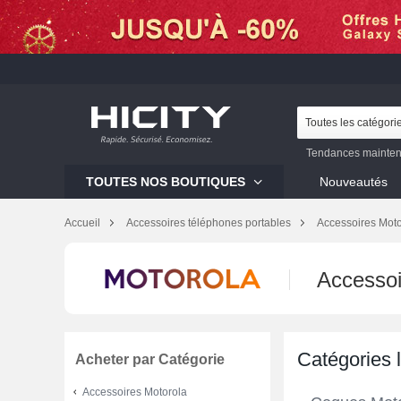
Toutes les catégori
Tendances mainten
Galaxy S23
Mi 12
TOUTES NOS BOUTIQUES
Nouveautés
Galaxy S22
Galaxy 
Accueil
Accessoires téléphones portables
Accessoires Moto
Accessoi
Catégories 
Acheter par Catégorie
Accessoires Motorola