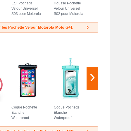
Etui Pochette
Housse Pochette
Velour Universel
Velour Universel
S03 pour Motorola
S02 pour Motorola
Moto G41 Bleu
Moto G41 Bleu
Ciel
r les Pochette Velour Motorola Moto G41
Coque Pochette
Coque Pochette
Etanche
Etanche
Waterproof
Waterproof
Universel W14
Universel W12
pour Motorola
pour Motorola