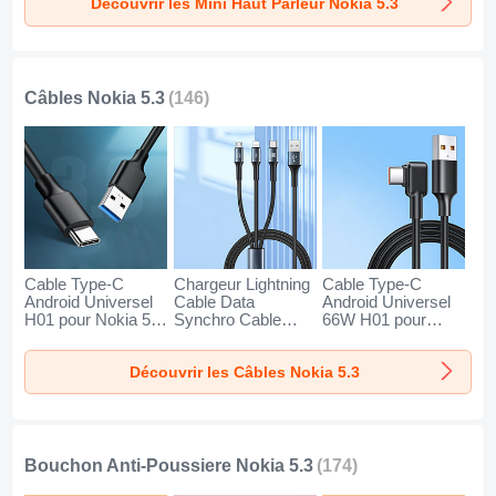
Découvrir les Mini Haut Parleur Nokia 5.3
Câbles Nokia 5.3
(146)
Cable Type-C
Chargeur Lightning
Cable Type-C
Android Universel
Cable Data
Android Universel
H01 pour Nokia 5.3
Synchro Cable
66W H01 pour
Gris Fonce
Android Micro USB
Nokia 5.3 Noir
Type-C 100W H01
Découvrir les Câbles Nokia 5.3
pour Nokia 5.3 Noir
Bouchon Anti-Poussiere Nokia 5.3
(174)