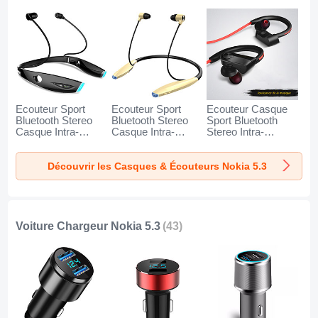
Ecouteur Sport
Ecouteur Sport
Ecouteur Casque
Bluetooth Stereo
Bluetooth Stereo
Sport Bluetooth
Casque Intra-
Casque Intra-
Stereo Intra-
auriculaire Sans fil
auriculaire Sans fil
auriculaire Sans fil
Oreillette H52 pour
Oreillette H51 pour
Oreillette H53 pour
Découvrir les Casques & Écouteurs Nokia 5.3
Nokia 5.3 Noir
Nokia 5.3 Or
Nokia 5.3 Noir
Voiture Chargeur Nokia 5.3
(43)