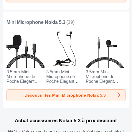
Mini Microphone Nokia 5.3
(39)
3.5mm Mini
3.5mm Mini
3.5mm Mini
Microphone de
Microphone de
Microphone de
Poche Elegant
Poche Elegant
Poche Elegant
Karaoke Haut-
Karaoke Haut-
Karaoke Haut-
Parleur K06 pour
Parleur K05 pour
Parleur K08 pour
Découvrir les Mini Microphone Nokia 5.3
Nokia 5.3 Noir
Nokia 5.3 Noir
Nokia 5.3 Noir
Achat accessoires Nokia 5.3 à prix discount
HiCity, Votre expert sur la accessoires téléphones portables!