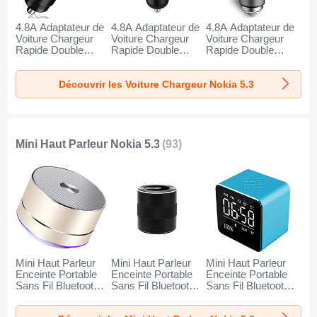
4.8A Adaptateur de
4.8A Adaptateur de
4.8A Adaptateur de
Voiture Chargeur
Voiture Chargeur
Voiture Chargeur
Rapide Double
Rapide Double
Rapide Double
USB Port Universel
USB Port Universel
USB Port Universel
K10 pour Nokia 5.3
K07 pour Nokia 5.3
K08 pour Nokia 5.3
Découvrir les Voiture Chargeur Nokia 5.3
Noir
Rouge
Argent
Mini Haut Parleur Nokia 5.3
(93)
Mini Haut Parleur
Mini Haut Parleur
Mini Haut Parleur
Enceinte Portable
Enceinte Portable
Enceinte Portable
Sans Fil Bluetooth
Sans Fil Bluetooth
Sans Fil Bluetooth
Haut-Parleur K01
Haut-Parleur K09
Haut-Parleur K08
pour Nokia 5.3 Or
pour Nokia 5.3 Noir
pour Nokia 5.3 Bleu