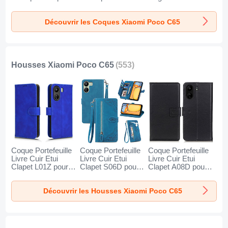
Xiaomi Poco C65
Etui Mat avec
Etui pour Xiaomi
Clair
Magnetique
Poco C65 Rose
Découvrir les Coques Xiaomi Poco C65
Support Bague
Rouge
Anneau K1C pour
Xiaomi Poco C65
Bleu
Housses Xiaomi Poco C65
(553)
Coque Portefeuille
Coque Portefeuille
Coque Portefeuille
Livre Cuir Etui
Livre Cuir Etui
Livre Cuir Etui
Clapet L01Z pour
Clapet S06D pour
Clapet A08D pour
Xiaomi Poco C65
Xiaomi Poco C65
Xiaomi Poco C65
Bleu
Bleu
Noir
Découvrir les Housses Xiaomi Poco C65