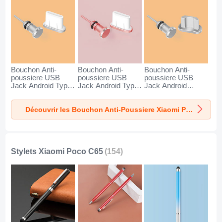
Bouchon Anti-
Bouchon Anti-
Bouchon Anti-
poussiere USB
poussiere USB
poussiere USB
Jack Android Type-
Jack Android Type-
Jack Android
C Universel pour
C Universel pour
Universel C02 pour
Xiaomi Poco C65
Xiaomi Poco C65
Xiaomi Poco C65
Découvrir les Bouchon Anti-Poussiere Xiaomi Poco C65
Argent
Or Rose
Argent
Stylets Xiaomi Poco C65
(154)