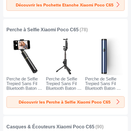
Noir
Or
Orange
Découvrir les Pochette Etanche Xiaomi Poco C65
Perche à Selfie Xiaomi Poco C65
(78)
Perche de Selfie
Perche de Selfie
Perche de Selfie
Trepied Sans Fil
Trepied Sans Fil
Trepied Sans Fil
Bluetooth Baton de
Bluetooth Baton de
Bluetooth Baton de
Selfie Extensible de
Selfie Extensible de
Selfie Extensible de
Poche Universel
Poche Universel
Poche Universel
Découvrir les Perche à Selfie Xiaomi Poco C65
T34 pour Xiaomi
T32 pour Xiaomi
T31 pour Xiaomi
Poco C65 Or et
Poco C65 Noir
Poco C65 Bleu
Noir
Casques & Écouteurs Xiaomi Poco C65
(90)