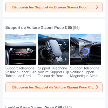
Xiaomi Poco C65
Xiaomi Poco C65
Xiaomi Poco C65
Découvrir les Support de Bureau Xiaomi Poco C65
Argent
Blanc
Noir
Support de Voiture Xiaomi Poco C65
(94)
Support Telephone
Support Telephone
Support Telephone
Voiture Support Clip
Voiture Support Clip
Voiture Support
Tableau de Bord
Tableau de Bord
Magnetique Aimant
Universel BS6 pour
Universel BS3 pour
Tableau de Bord
Xiaomi Poco C65
Xiaomi Poco C65
Universel BS1 pour
Découvrir les Support de Voiture Xiaomi Poco C65
Noir
Noir
Xiaomi Poco C65
Noir
Lanière Strap Xiaomi Poco C65
(210)