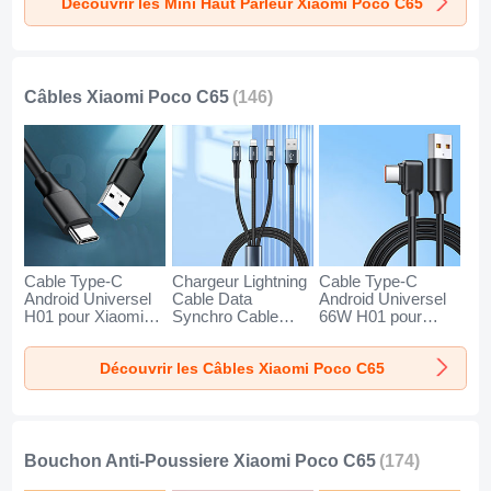
Découvrir les Mini Haut Parleur Xiaomi Poco C65
C65 Or
C65 Noir
C65 Bleu
Câbles Xiaomi Poco C65
(146)
Cable Type-C
Chargeur Lightning
Cable Type-C
Android Universel
Cable Data
Android Universel
H01 pour Xiaomi
Synchro Cable
66W H01 pour
Poco C65 Gris
Android Micro USB
Xiaomi Poco C65
Fonce
Type-C 100W H01
Noir
Découvrir les Câbles Xiaomi Poco C65
pour Xiaomi Poco
C65 Noir
Bouchon Anti-Poussiere Xiaomi Poco C65
(174)