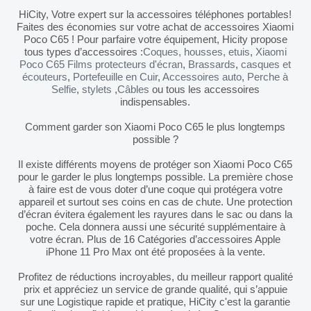
HiCity, Votre expert sur la accessoires téléphones portables!
Faites des économies sur votre achat de accessoires Xiaomi
Poco C65 ! Pour parfaire votre équipement, Hicity propose
tous types d’accessoires :
Coques, housses, etuis
,
Xiaomi
Poco C65 Films protecteurs d'écran
,
Brassards
,
casques et
écouteurs
,
Portefeuille en Cuir
,
Accessoires auto
,
Perche à
Selfie
,
stylets
,
Câbles
ou tous les accessoires
indispensables.
Comment garder son Xiaomi Poco C65 le plus longtemps
possible ?
Il existe différents moyens de protéger son Xiaomi Poco C65
pour le garder le plus longtemps possible. La première chose
à faire est de vous doter d’une coque qui protégera votre
appareil et surtout ses coins en cas de chute. Une protection
d’écran évitera également les rayures dans le sac ou dans la
poche. Cela donnera aussi une sécurité supplémentaire à
votre écran. Plus de 16 Catégories d’accessoires Apple
iPhone 11 Pro Max ont été proposées à la vente.
Profitez de réductions incroyables, du meilleur rapport qualité
prix et appréciez un service de grande qualité, qui s’appuie
sur une Logistique rapide et pratique, HiCity c'est la garantie