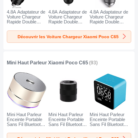
4.8A Adaptateur de
4.8A Adaptateur de
4.8A Adaptateur de
Voiture Chargeur
Voiture Chargeur
Voiture Chargeur
Rapide Double
Rapide Double
Rapide Double
USB Port Universel
USB Port Universel
USB Port Universel
K10 pour Xiaomi
K07 pour Xiaomi
K08 pour Xiaomi
Découvrir les Voiture Chargeur Xiaomi Poco C65
Poco C65 Noir
Poco C65 Rouge
Poco C65 Argent
Mini Haut Parleur Xiaomi Poco C65
(93)
Mini Haut Parleur
Mini Haut Parleur
Mini Haut Parleur
Enceinte Portable
Enceinte Portable
Enceinte Portable
Sans Fil Bluetooth
Sans Fil Bluetooth
Sans Fil Bluetooth
Haut-Parleur K01
Haut-Parleur K09
Haut-Parleur K08
pour Xiaomi Poco
pour Xiaomi Poco
pour Xiaomi Poco