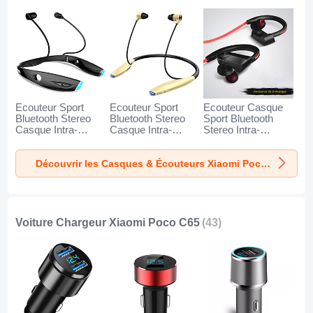
Ecouteur Sport
Ecouteur Sport
Ecouteur Casque
Bluetooth Stereo
Bluetooth Stereo
Sport Bluetooth
Casque Intra-
Casque Intra-
Stereo Intra-
auriculaire Sans fil
auriculaire Sans fil
auriculaire Sans fil
Oreillette H52 pour
Oreillette H51 pour
Oreillette H53 pour
Découvrir les Casques & Écouteurs Xiaomi Poco C65
Xiaomi Poco C65
Xiaomi Poco C65
Xiaomi Poco C65
Noir
Or
Noir
Voiture Chargeur Xiaomi Poco C65
(43)