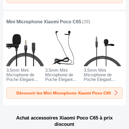
Mini Microphone Xiaomi Poco C65
(39)
3.5mm Mini
3.5mm Mini
3.5mm Mini
Microphone de
Microphone de
Microphone de
Poche Elegant
Poche Elegant
Poche Elegant
Karaoke Haut-
Karaoke Haut-
Karaoke Haut-
Parleur K06 pour
Parleur K05 pour
Parleur K08 pour
Découvrir les Mini Microphone Xiaomi Poco C65
Xiaomi Poco C65
Xiaomi Poco C65
Xiaomi Poco C65
Noir
Noir
Noir
Achat accessoires Xiaomi Poco C65 à prix
discount