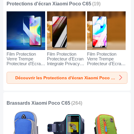
Protections d'écran Xiaomi Poco C65
(19)
Film Protection
Film Protection
Film Protection
Verre Trempe
Protecteur d'Ecran
Verre Trempe
Protecteur d'Ecran
Integrale Privacy
Protecteur d'Ecran
pour Xiaomi Poco
A02 pour Xiaomi
T06 pour Xiaomi
C65 Clair
Poco C65 Clair
Poco C65 Clair
Découvrir les Protections d'écran Xiaomi Poco C65
Brassards Xiaomi Poco C65
(264)