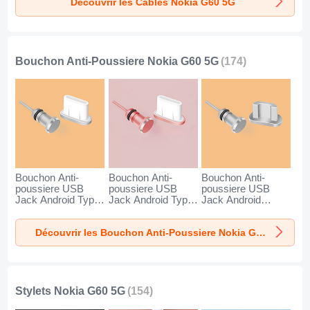
Découvrir les Câbles Nokia G60 5G
pour Nokia G60 5G
Noir
Bouchon Anti-Poussiere Nokia G60 5G
(174)
Bouchon Anti-
Bouchon Anti-
Bouchon Anti-
poussiere USB
poussiere USB
poussiere USB
Jack Android Type-
Jack Android Type-
Jack Android
C Universel pour
C Universel pour
Universel C02 pour
Nokia G60 5G
Nokia G60 5G Or
Nokia G60 5G
Découvrir les Bouchon Anti-Poussiere Nokia G60 5G
Argent
Rose
Argent
Stylets Nokia G60 5G
(154)