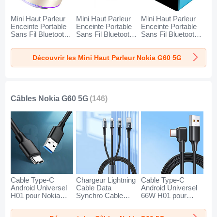
Mini Haut Parleur
Mini Haut Parleur
Mini Haut Parleur
Enceinte Portable
Enceinte Portable
Enceinte Portable
Sans Fil Bluetooth
Sans Fil Bluetooth
Sans Fil Bluetooth
Haut-Parleur K01
Haut-Parleur K09
Haut-Parleur K08
pour Nokia G60 5G
pour Nokia G60 5G
pour Nokia G60 5G
Découvrir les Mini Haut Parleur Nokia G60 5G
Or
Noir
Bleu
Câbles Nokia G60 5G
(146)
Cable Type-C
Chargeur Lightning
Cable Type-C
Android Universel
Cable Data
Android Universel
H01 pour Nokia
Synchro Cable
66W H01 pour
G60 5G Gris Fonce
Android Micro USB
Nokia G60 5G Noir
Type-C 100W H01