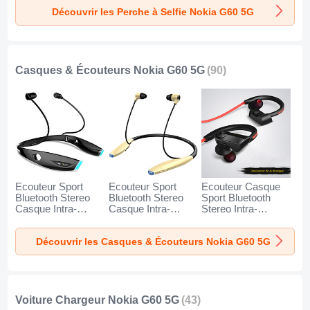
Poche Universel
Poche Universel
Poche Universel
Découvrir les Perche à Selfie Nokia G60 5G
T34 pour Nokia
T32 pour Nokia
T31 pour Nokia
G60 5G Or et Noir
G60 5G Noir
G60 5G Bleu
Casques & Écouteurs Nokia G60 5G
(90)
Ecouteur Sport
Ecouteur Sport
Ecouteur Casque
Bluetooth Stereo
Bluetooth Stereo
Sport Bluetooth
Casque Intra-
Casque Intra-
Stereo Intra-
auriculaire Sans fil
auriculaire Sans fil
auriculaire Sans fil
Oreillette H52 pour
Oreillette H51 pour
Oreillette H53 pour
Découvrir les Casques & Écouteurs Nokia G60 5G
Nokia G60 5G Noir
Nokia G60 5G Or
Nokia G60 5G Noir
Voiture Chargeur Nokia G60 5G
(43)