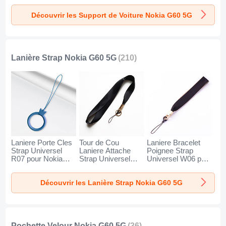
Nokia G60 5G Noir
Nokia G60 5G Noir
Universel BS1 pour
Découvrir les Support de Voiture Nokia G60 5G
Nokia G60 5G Noir
Lanière Strap Nokia G60 5G
(210)
Laniere Porte Cles
Tour de Cou
Laniere Bracelet
Strap Universel
Laniere Attache
Poignee Strap
R07 pour Nokia
Strap Universel
Universel W06 pour
G60 5G Bleu
N10 pour Nokia
Nokia G60 5G Noir
G60 5G Noir
Découvrir les Lanière Strap Nokia G60 5G
Pochette Velour Nokia G60 5G
(36)