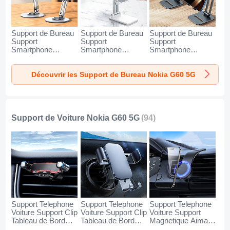
Support de Bureau
Support de Bureau
Support de Bureau
Support
Support
Support
Smartphone
Smartphone
Smartphone
Universel N27 pour
Universel N26 pour
Universel N25 pour
Nokia G60 5G
Nokia G60 5G
Nokia G60 5G Noir
Découvrir les Support de Bureau Nokia G60 5G
Argent
Blanc
Support de Voiture Nokia G60 5G
(94)
Support Telephone
Support Telephone
Support Telephone
Voiture Support Clip
Voiture Support Clip
Voiture Support
Tableau de Bord
Tableau de Bord
Magnetique Aimant
Universel BS6 pour
Universel BS3 pour
Tableau de Bord