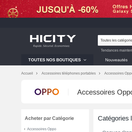
Toutes les catégori
Tendances mainten
Galaxy S23
Mi 12
TOUTES NOS BOUTIQUES
Nouveautés
Galaxy S22
Galaxy 
Accueil
Accessoires téléphones portables
Accessoires Opp
Accessoires Opp
Catégories 
Acheter par Catégorie
Accessoires Oppo