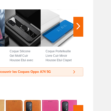
Coque Silicone
Coque Portefeuille
Gel Motif Cuir
Livre Cuir Miroir
Housse Etui avec
Housse Etui Clapet
Magnetique S01
L01 pour Oppo
pour Oppo A74 5G
A74 5G Bleu
couvrir les Coques Oppo A74 5G
Noir