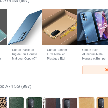
o A74 5G
(997)
Coque Plastique
Coque Bumper
Coque Luxe
Rigide Etui Housse
Luxe Metal et
Aluminum Metal
r
Mat pour Oppo A74
Plastique Etui
Housse et Bumper
r
5G Bleu
Housse P01 pour
Silicone Etui J01
Oppo A74 5G Or
pour Oppo A74 5G
Dé
Bleu
po A74 5G
(997)