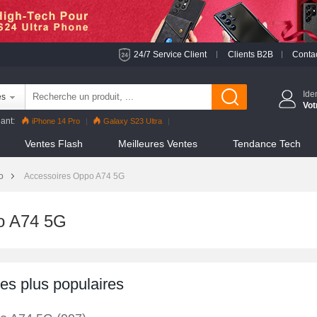
24/7 Service Client
Clients B2B
Conta
Ide
es
Vot
ant:
iPhone 14 Pro
Galaxy S23 Ultra
 Pro
Reno8 Pro
iPhone 13 Pro
Reno7 Pro
Ventes Flash
Meilleures Ventes
Tendance Tech
S22 Ultra
iPhone 12 Pro Max
Mi 11
o
Accessoires Oppo A74 5G
o A74 5G
les plus populaires