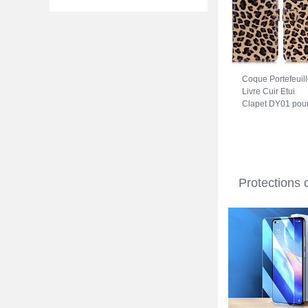
Coque Portefeuil
Livre Cuir Etui
Clapet DY01 pou
Oppo A74 5G
Marron
Protections