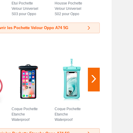
Etui Pochette
Housse Pochette
Velour Universel
Velour Universel
S03 pour Oppo
S02 pour Oppo
A74 5G Bleu
A74 5G Bleu Ciel
rir les Pochette Velour Oppo A74 5G
Coque Pochette
Coque Pochette
Etanche
Etanche
Waterproof
Waterproof
Universel W14
Universel W12
pour Oppo A74 5G
pour Oppo A74 5G