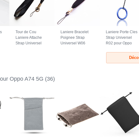
es
Tour de Cou
Laniere Bracelet
Laniere Porte Cles
Laniere Attache
Poignee Strap
Strap Universel
Strap Universel
Universel W06
R02 pour Oppo
N10 pour Oppo
pour Oppo A74 5G
A74 5G Bleu
A74 5G Noir
Noir
Déco
lour Oppo A74 5G
(36)