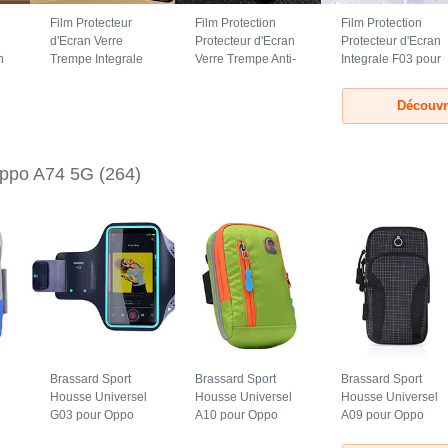
Film Protecteur
Film Protection
Film Protection
d'Ecran Verre
Protecteur d'Ecran
Protecteur d'Ecran
n
Trempe Integrale
Verre Trempe Anti-
Integrale F03 pour
G
F07 pour Oppo
Lumiere Bleue B06
Oppo A74 5G Clair
A74 5G Noir
pour Oppo A74 5G
Découvr
Clair
Oppo A74 5G
(264)
Brassard Sport
Brassard Sport
Brassard Sport
l
Housse Universel
Housse Universel
Housse Universel
G03 pour Oppo
A10 pour Oppo
A09 pour Oppo
A74 5G Noir
A74 5G Vert
A74 5G Noir