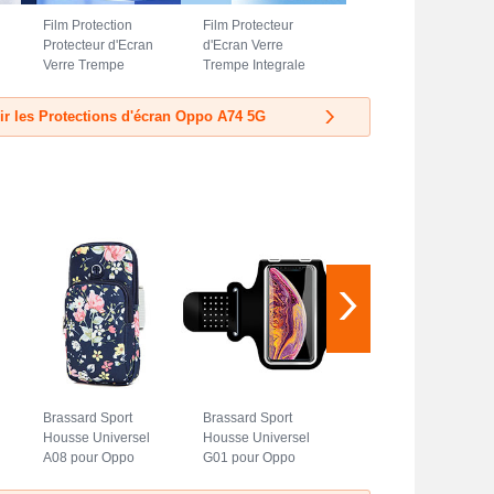
Film Protection
Film Protecteur
Protecteur d'Ecran
d'Ecran Verre
Verre Trempe
Trempe Integrale
Integrale Anti-
F06 pour Oppo
Lumiere Bleue F04
A74 5G Noir
ir les Protections d'écran Oppo A74 5G
pour Oppo A74 5G
Noir
Brassard Sport
Brassard Sport
Housse Universel
Housse Universel
A08 pour Oppo
G01 pour Oppo
A74 5G Bleu
A74 5G Noir