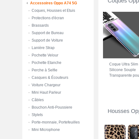
Coques Opp
Accessoires Oppo A74 5G
Coques, Housses et Etuis
Protections d'écran
Brassards
Support de Bureau
Support de Voiture
Lanière Strap
Pochette Velour
Pochette Etanche
Coque Ultra Slim
Silicone Souple
Perche à Selfie
Transparente pou
Casques & Écouteurs
Oppo A74 5G Clai
Voiture Chargeur
Mini Haut Parleur
Câbles
Bouchon Anti-Poussiere
Housses Op
Stylets
Porte-monnaie, Portefeuilles
Mini Microphone