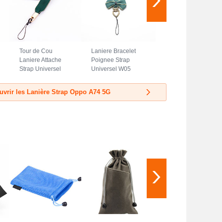
Tour de Cou
Laniere Bracelet
Laniere Attache
Poignee Strap
Strap Universel
Universel W05
N08 pour Oppo
pour Oppo A74 5G
A74 5G Vert
Vert
uvrir les Lanière Strap Oppo A74 5G