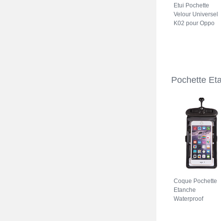
Etui Pochette
Velour Universel
K02 pour Oppo
A74 5G Gris
Pochette Et
Coque Pochette
Etanche
Waterproof
Universel W18
pour Oppo A74 5