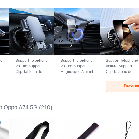
ne
Support Telephone
Support Telephone
Support Telephone
Voiture Support
Voiture Support
Voiture Support
Clip Tableau de
Magnetique Aimant
Clip Tableau de
Bord Universel
Tableau de Bord
Bord Universel
BS3 pour Oppo
Universel BS1
B02S pour Oppo
Découvr
A74 5G Noir
pour Oppo A74 5G
A74 5G Noir
Noir
ap Oppo A74 5G
(210)