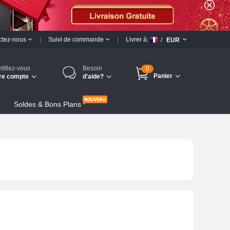
ctez-nous
Suivi de commande
Livrer à:
/
EUR
ntifiez-vous
Besoin
0
Panier
re compte
d'aide?
Soldes & Bons Plans