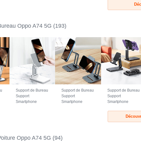
Déc
Bureau Oppo A74 5G
(193)
au
Support de Bureau
Support de Bureau
Support de Bureau
Support
Support
Support
Smartphone
Smartphone
Smartphone
Universel N26
Universel N25
Universel N24
G
pour Oppo A74 5G
pour Oppo A74 5G
pour Oppo A74 5G
Découvr
Blanc
Noir
Noir
Voiture Oppo A74 5G
(94)