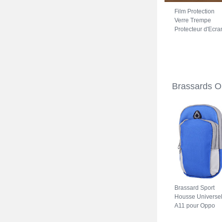
Film Protection
Verre Trempe
Protecteur d'Ecra
pour Oppo A74 5
Clair
Brassards 
Brassard Sport
Housse Universe
A11 pour Oppo
A74 5G Bleu