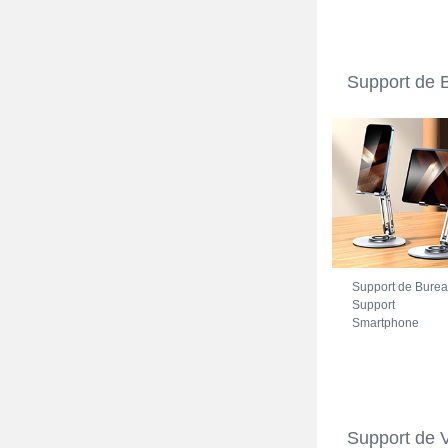
Support de 
Support de Bure
Support
Smartphone
Universel N27
pour Oppo A74 5
Argent
Support de 