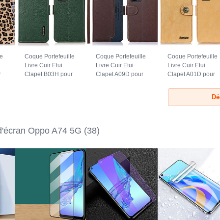
le
Coque Portefeuille
Coque Portefeuille
Coque Portefeuille
Livre Cuir Etui
Livre Cuir Etui
Livre Cuir Etui
r
Clapet B03H pour
Clapet A09D pour
Clapet A01D pour
Oppo A74 5G Vert
Oppo A74 5G
Oppo A74 5G Or
Marron
Dé
 d'écran Oppo A74 5G
(38)