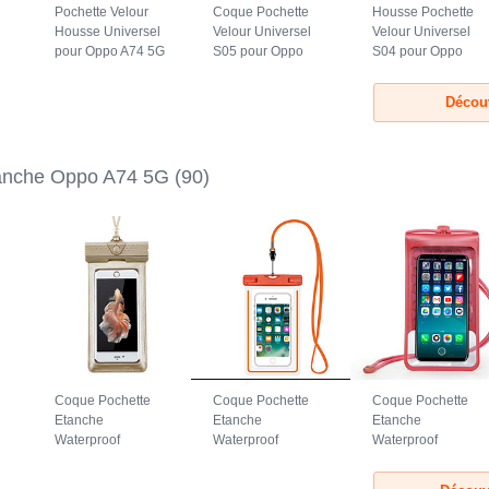
Pochette Velour
Coque Pochette
Housse Pochette
Housse Universel
Velour Universel
Velour Universel
pour Oppo A74 5G
S05 pour Oppo
S04 pour Oppo
Gris
A74 5G Marron
A74 5G Noir
Découv
anche Oppo A74 5G
(90)
Coque Pochette
Coque Pochette
Coque Pochette
Etanche
Etanche
Etanche
Waterproof
Waterproof
Waterproof
Universel W17
Universel W16
Universel W15
G
pour Oppo A74 5G
pour Oppo A74 5G
pour Oppo A74 5G