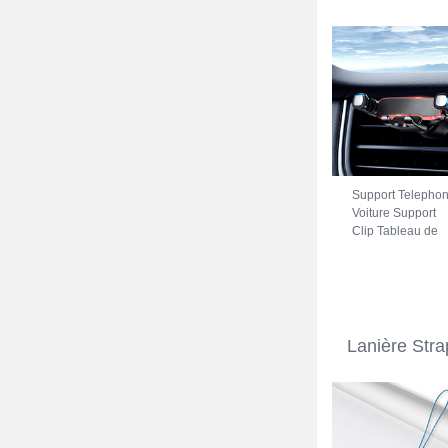
Support Telepho
Voiture Support
Clip Tableau de
Bord Universel
BS6 pour Oppo
A74 5G Noir
Lanière Str