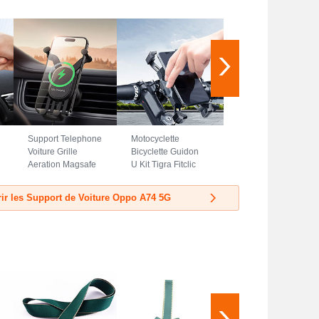
Support Telephone
Motocyclette
Voiture Grille
Bicyclette Guidon
Aeration Magsafe
U Kit Tigra Fitclic
Magnetique Aimant
Neo Velo Support
Universel BS3
Telephone Clip
ir les Support de Voiture Oppo A74 5G
pour Oppo A74 5G
Universel H02
Noir
pour Oppo A74 5G
Noir