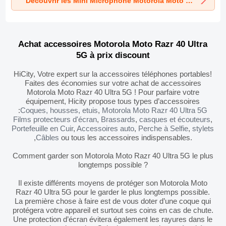
Découvrir les Mini Microphone Motorola Moto Razr 40 Ultra 5G
Motorola Moto
Motorola Moto
Motorola Moto
Razr 40 Ultra 5G
Razr 40 Ultra 5G
Razr 40 Ultra 5G
Noir
Noir
Noir
Achat accessoires Motorola Moto Razr 40 Ultra
5G à prix discount
HiCity, Votre expert sur la accessoires téléphones portables!
Faites des économies sur votre achat de accessoires
Motorola Moto Razr 40 Ultra 5G ! Pour parfaire votre
équipement, Hicity propose tous types d’accessoires
:
Coques, housses, etuis
,
Motorola Moto Razr 40 Ultra 5G
Films protecteurs d'écran
,
Brassards
,
casques et écouteurs
,
Portefeuille en Cuir
,
Accessoires auto
,
Perche à Selfie
,
stylets
,
Câbles
ou tous les accessoires indispensables.
Comment garder son Motorola Moto Razr 40 Ultra 5G le plus
longtemps possible ?
Il existe différents moyens de protéger son Motorola Moto
Razr 40 Ultra 5G pour le garder le plus longtemps possible.
La première chose à faire est de vous doter d’une coque qui
protégera votre appareil et surtout ses coins en cas de chute.
Une protection d’écran évitera également les rayures dans le