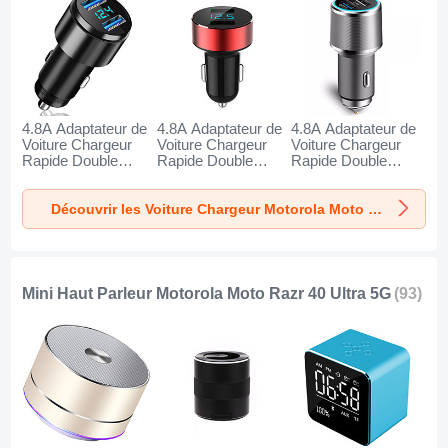
4.8A Adaptateur de
4.8A Adaptateur de
4.8A Adaptateur de
Voiture Chargeur
Voiture Chargeur
Voiture Chargeur
Rapide Double
Rapide Double
Rapide Double
USB Port Universel
USB Port Universel
USB Port Universel
K10 pour Motorola
K07 pour Motorola
K08 pour Motorola
Découvrir les Voiture Chargeur Motorola Moto Razr 40 Ultra 5G
Moto Razr 40 Ultra
Moto Razr 40 Ultra
Moto Razr 40 Ultra
5G Noir
5G Rouge
5G Argent
Mini Haut Parleur Motorola Moto Razr 40 Ultra 5G
(93)