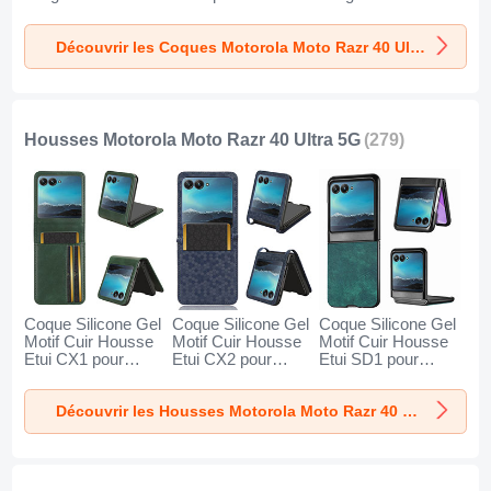
Degres Avant et
Crystal BH1 pour
Degres Avant et
Arriere Etui Housse
Motorola Moto
Arriere Etui Housse
Découvrir les Coques Motorola Moto Razr 40 Ultra 5G
BH1 pour Motorola
Razr 40 Ultra 5G
SD1 pour Motorola
Moto Razr 40 Ultra
Vert
Moto Razr 40 Ultra
5G Jaune
5G Bleu
Housses Motorola Moto Razr 40 Ultra 5G
(279)
Coque Silicone Gel
Coque Silicone Gel
Coque Silicone Gel
Motif Cuir Housse
Motif Cuir Housse
Motif Cuir Housse
Etui CX1 pour
Etui CX2 pour
Etui SD1 pour
Motorola Moto
Motorola Moto
Motorola Moto
Razr 40 Ultra 5G
Razr 40 Ultra 5G
Razr 40 Ultra 5G
Découvrir les Housses Motorola Moto Razr 40 Ultra 5G
Vert
Bleu
Vert