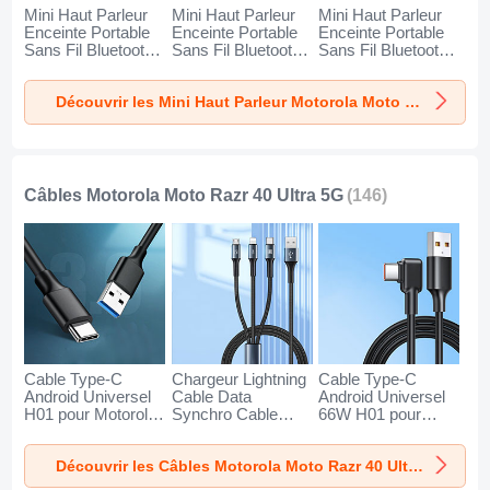
Mini Haut Parleur
Mini Haut Parleur
Mini Haut Parleur
Enceinte Portable
Enceinte Portable
Enceinte Portable
Sans Fil Bluetooth
Sans Fil Bluetooth
Sans Fil Bluetooth
Haut-Parleur K01
Haut-Parleur K09
Haut-Parleur K08
pour Motorola Moto
pour Motorola Moto
pour Motorola Moto
Découvrir les Mini Haut Parleur Motorola Moto Razr 40 Ultra 5G
Razr 40 Ultra 5G
Razr 40 Ultra 5G
Razr 40 Ultra 5G
Or
Noir
Bleu
Câbles Motorola Moto Razr 40 Ultra 5G
(146)
Cable Type-C
Chargeur Lightning
Cable Type-C
Android Universel
Cable Data
Android Universel
H01 pour Motorola
Synchro Cable
66W H01 pour
Moto Razr 40 Ultra
Android Micro USB
Motorola Moto
5G Gris Fonce
Type-C 100W H01
Razr 40 Ultra 5G
Découvrir les Câbles Motorola Moto Razr 40 Ultra 5G
pour Motorola Moto
Noir
Razr 40 Ultra 5G