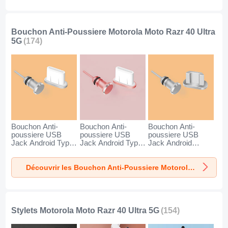
Noir
Bouchon Anti-Poussiere Motorola Moto Razr 40 Ultra
5G
(174)
Bouchon Anti-
Bouchon Anti-
Bouchon Anti-
poussiere USB
poussiere USB
poussiere USB
Jack Android Type-
Jack Android Type-
Jack Android
C Universel pour
C Universel pour
Universel C02 pour
Motorola Moto
Motorola Moto
Motorola Moto
Découvrir les Bouchon Anti-Poussiere Motorola Moto Razr 40 Ultra 5G
Razr 40 Ultra 5G
Razr 40 Ultra 5G
Razr 40 Ultra 5G
Argent
Or Rose
Argent
Stylets Motorola Moto Razr 40 Ultra 5G
(154)