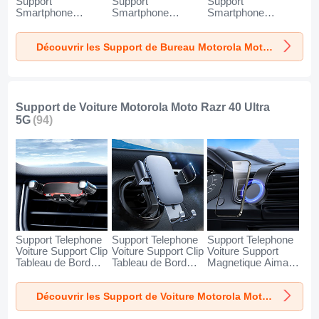
Support
Support
Support
Smartphone
Smartphone
Smartphone
Universel N27 pour
Universel N26 pour
Universel N25 pour
Motorola Moto
Motorola Moto
Motorola Moto
Découvrir les Support de Bureau Motorola Moto Razr 40 Ultra 5G
Razr 40 Ultra 5G
Razr 40 Ultra 5G
Razr 40 Ultra 5G
Argent
Blanc
Noir
Support de Voiture Motorola Moto Razr 40 Ultra
5G
(94)
Support Telephone
Support Telephone
Support Telephone
Voiture Support Clip
Voiture Support Clip
Voiture Support
Tableau de Bord
Tableau de Bord
Magnetique Aimant
Universel BS6 pour
Universel BS3 pour
Tableau de Bord
Motorola Moto
Motorola Moto
Universel BS1 pour
Découvrir les Support de Voiture Motorola Moto Razr 40 Ultra 5G
Razr 40 Ultra 5G
Razr 40 Ultra 5G
Motorola Moto
Noir
Noir
Razr 40 Ultra 5G