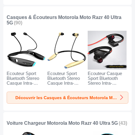
5G Or et Noir
5G Noir
5G Bleu
Casques & Écouteurs Motorola Moto Razr 40 Ultra
5G
(90)
Ecouteur Sport
Ecouteur Sport
Ecouteur Casque
Bluetooth Stereo
Bluetooth Stereo
Sport Bluetooth
Casque Intra-
Casque Intra-
Stereo Intra-
auriculaire Sans fil
auriculaire Sans fil
auriculaire Sans fil
Oreillette H52 pour
Oreillette H51 pour
Oreillette H53 pour
Découvrir les Casques & Écouteurs Motorola Moto Razr 40 Ultra 5G
Motorola Moto
Motorola Moto
Motorola Moto
Razr 40 Ultra 5G
Razr 40 Ultra 5G
Razr 40 Ultra 5G
Noir
Or
Noir
Voiture Chargeur Motorola Moto Razr 40 Ultra 5G
(43)