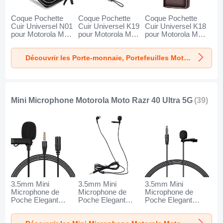
Coque Pochette
Coque Pochette
Coque Pochette
Cuir Universel N01
Cuir Universel K19
Cuir Universel K18
pour Motorola Moto
pour Motorola Moto
pour Motorola Moto
Razr 40 Ultra 5G
Razr 40 Ultra 5G
Razr 40 Ultra 5G
Noir
Noir
Marron
Découvrir les Porte-monnaie, Portefeuilles Motorola Moto Razr 40 Ultra 5G
Mini Microphone Motorola Moto Razr 40 Ultra 5G
(39)
3.5mm Mini
3.5mm Mini
3.5mm Mini
Microphone de
Microphone de
Microphone de
Poche Elegant
Poche Elegant
Poche Elegant
Karaoke Haut-
Karaoke Haut-
Karaoke Haut-
Parleur K06 pour
Parleur K05 pour
Parleur K08 pour