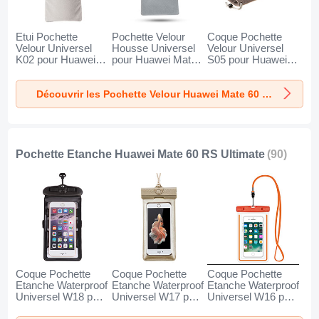
Etui Pochette
Pochette Velour
Coque Pochette
Velour Universel
Housse Universel
Velour Universel
K02 pour Huawei
pour Huawei Mate
S05 pour Huawei
Mate 60 RS
60 RS Ultimate
Mate 60 RS
Ultimate Gris
Gris
Ultimate Marron
Découvrir les Pochette Velour Huawei Mate 60 RS Ultimate
Pochette Etanche Huawei Mate 60 RS Ultimate
(90)
Coque Pochette
Coque Pochette
Coque Pochette
Etanche Waterproof
Etanche Waterproof
Etanche Waterproof
Universel W18 pour
Universel W17 pour
Universel W16 pour
Huawei Mate 60
Huawei Mate 60
Huawei Mate 60