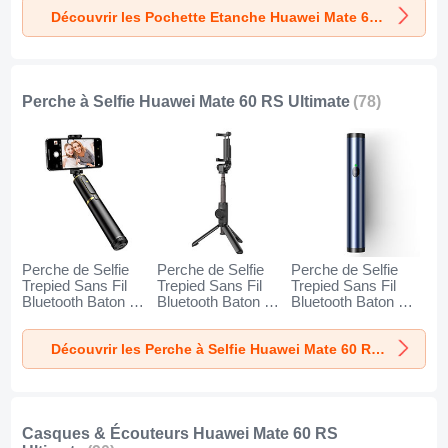
RS Ultimate Noir
RS Ultimate Or
RS Ultimate
Découvrir les Pochette Etanche Huawei Mate 60 RS Ultimate
Orange
Perche à Selfie Huawei Mate 60 RS Ultimate
(78)
Perche de Selfie
Perche de Selfie
Perche de Selfie
Trepied Sans Fil
Trepied Sans Fil
Trepied Sans Fil
Bluetooth Baton de
Bluetooth Baton de
Bluetooth Baton de
Selfie Extensible de
Selfie Extensible de
Selfie Extensible de
Poche Universel
Poche Universel
Poche Universel
Découvrir les Perche à Selfie Huawei Mate 60 RS Ultimate
T34 pour Huawei
T32 pour Huawei
T31 pour Huawei
Mate 60 RS
Mate 60 RS
Mate 60 RS
Ultimate Or et Noir
Ultimate Noir
Ultimate Bleu
Casques & Écouteurs Huawei Mate 60 RS