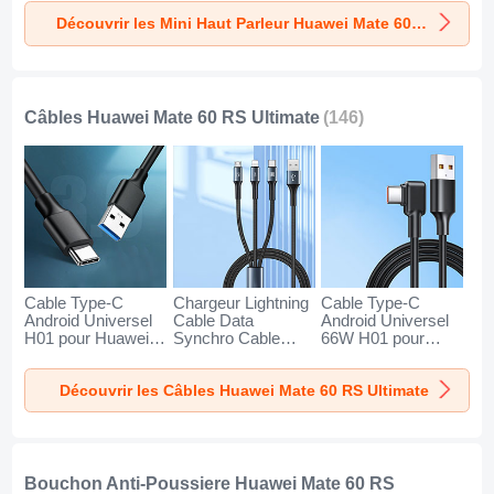
pour Huawei Mate
pour Huawei Mate
pour Huawei Mate
Découvrir les Mini Haut Parleur Huawei Mate 60 RS Ultimate
60 RS Ultimate Or
60 RS Ultimate
60 RS Ultimate
Noir
Bleu
Câbles Huawei Mate 60 RS Ultimate
(146)
Cable Type-C
Chargeur Lightning
Cable Type-C
Android Universel
Cable Data
Android Universel
H01 pour Huawei
Synchro Cable
66W H01 pour
Mate 60 RS
Android Micro USB
Huawei Mate 60
Ultimate Gris
Type-C 100W H01
RS Ultimate Noir
Découvrir les Câbles Huawei Mate 60 RS Ultimate
Fonce
pour Huawei Mate
60 RS Ultimate
Noir
Bouchon Anti-Poussiere Huawei Mate 60 RS