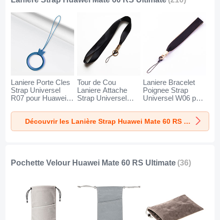
Laniere Porte Cles
Tour de Cou
Laniere Bracelet
Strap Universel
Laniere Attache
Poignee Strap
R07 pour Huawei
Strap Universel
Universel W06 pour
Mate 60 RS
N10 pour Huawei
Huawei Mate 60
Ultimate Bleu
Mate 60 RS
RS Ultimate Noir
Découvrir les Lanière Strap Huawei Mate 60 RS Ultimate
Ultimate Noir
Pochette Velour Huawei Mate 60 RS Ultimate
(36)