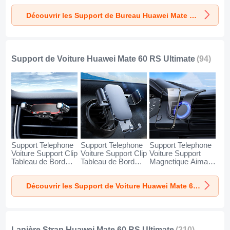
Huawei Mate 60
Huawei Mate 60
Huawei Mate 60
Découvrir les Support de Bureau Huawei Mate 60 RS Ultimate
RS Ultimate Argent
RS Ultimate Blanc
RS Ultimate Noir
Support de Voiture Huawei Mate 60 RS Ultimate
(94)
Support Telephone
Support Telephone
Support Telephone
Voiture Support Clip
Voiture Support Clip
Voiture Support
Tableau de Bord
Tableau de Bord
Magnetique Aimant
Universel BS6 pour
Universel BS3 pour
Tableau de Bord
Huawei Mate 60
Huawei Mate 60
Universel BS1 pour
Découvrir les Support de Voiture Huawei Mate 60 RS Ultimate
RS Ultimate Noir
RS Ultimate Noir
Huawei Mate 60
RS Ultimate Noir
Lanière Strap Huawei Mate 60 RS Ultimate
(210)