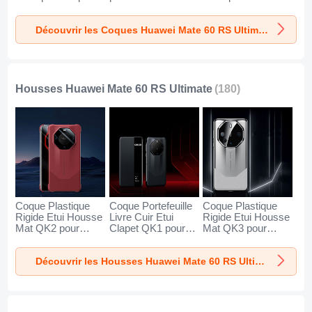
Huawei Mate 60
60 RS Ultimate
pour Huawei Mate
RS Ultimate Clair
Noir
60 RS Ultimate
Découvrir les Coques Huawei Mate 60 RS Ultimate
Noir
Housses Huawei Mate 60 RS Ultimate
(180)
Coque Plastique
Coque Portefeuille
Coque Plastique
Rigide Etui Housse
Livre Cuir Etui
Rigide Etui Housse
Mat QK2 pour
Clapet QK1 pour
Mat QK3 pour
Huawei Mate 60
Huawei Mate 60
Huawei Mate 60
RS Ultimate Rouge
RS Ultimate Noir
RS Ultimate Blanc
Découvrir les Housses Huawei Mate 60 RS Ultimate