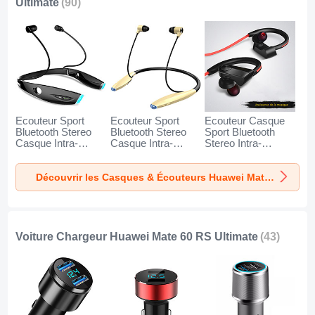
Ultimate
(90)
Ecouteur Sport
Ecouteur Sport
Ecouteur Casque
Bluetooth Stereo
Bluetooth Stereo
Sport Bluetooth
Casque Intra-
Casque Intra-
Stereo Intra-
auriculaire Sans fil
auriculaire Sans fil
auriculaire Sans fil
Oreillette H52 pour
Oreillette H51 pour
Oreillette H53 pour
Découvrir les Casques & Écouteurs Huawei Mate 60 RS Ultimate
Huawei Mate 60
Huawei Mate 60
Huawei Mate 60
RS Ultimate Noir
RS Ultimate Or
RS Ultimate Noir
Voiture Chargeur Huawei Mate 60 RS Ultimate
(43)