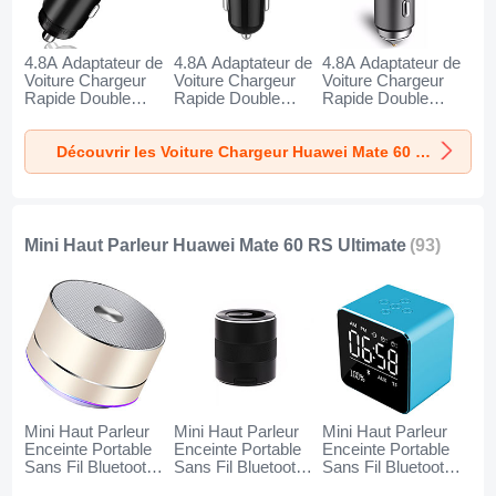
4.8A Adaptateur de
4.8A Adaptateur de
4.8A Adaptateur de
Voiture Chargeur
Voiture Chargeur
Voiture Chargeur
Rapide Double
Rapide Double
Rapide Double
USB Port Universel
USB Port Universel
USB Port Universel
K10 pour Huawei
K07 pour Huawei
K08 pour Huawei
Découvrir les Voiture Chargeur Huawei Mate 60 RS Ultimate
Mate 60 RS
Mate 60 RS
Mate 60 RS
Ultimate Noir
Ultimate Rouge
Ultimate Argent
Mini Haut Parleur Huawei Mate 60 RS Ultimate
(93)
Mini Haut Parleur
Mini Haut Parleur
Mini Haut Parleur
Enceinte Portable
Enceinte Portable
Enceinte Portable
Sans Fil Bluetooth
Sans Fil Bluetooth
Sans Fil Bluetooth
Haut-Parleur K01
Haut-Parleur K09
Haut-Parleur K08