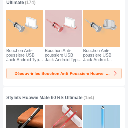
Ultimate
(174)
Bouchon Anti-
Bouchon Anti-
Bouchon Anti-
poussiere USB
poussiere USB
poussiere USB
Jack Android Type-
Jack Android Type-
Jack Android
C Universel pour
C Universel pour
Universel C02 pour
Huawei Mate 60
Huawei Mate 60
Huawei Mate 60
Découvrir les Bouchon Anti-Poussiere Huawei Mate 60 RS Ultimate
RS Ultimate Argent
RS Ultimate Or
RS Ultimate Argent
Rose
Stylets Huawei Mate 60 RS Ultimate
(154)