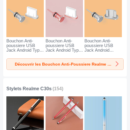
Bouchon Anti-
Bouchon Anti-
Bouchon Anti-
poussiere USB
poussiere USB
poussiere USB
Jack Android Type-
Jack Android Type-
Jack Android
C Universel pour
C Universel pour
Universel C02 pour
Realme C30s
Realme C30s Or
Realme C30s
Découvrir les Bouchon Anti-Poussiere Realme C30s
Argent
Rose
Argent
Stylets Realme C30s
(154)