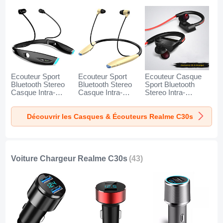
Ecouteur Sport
Ecouteur Sport
Ecouteur Casque
Bluetooth Stereo
Bluetooth Stereo
Sport Bluetooth
Casque Intra-
Casque Intra-
Stereo Intra-
auriculaire Sans fil
auriculaire Sans fil
auriculaire Sans fil
Oreillette H52 pour
Oreillette H51 pour
Oreillette H53 pour
Découvrir les Casques & Écouteurs Realme C30s
Realme C30s Noir
Realme C30s Or
Realme C30s Noir
Voiture Chargeur Realme C30s
(43)