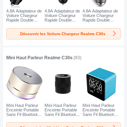
4.8A Adaptateur de
4.8A Adaptateur de
4.8A Adaptateur de
Voiture Chargeur
Voiture Chargeur
Voiture Chargeur
Rapide Double
Rapide Double
Rapide Double
USB Port Universel
USB Port Universel
USB Port Universel
K10 pour Realme
K07 pour Realme
K08 pour Realme
Découvrir les Voiture Chargeur Realme C30s
C30s Noir
C30s Rouge
C30s Argent
Mini Haut Parleur Realme C30s
(93)
Mini Haut Parleur
Mini Haut Parleur
Mini Haut Parleur
Enceinte Portable
Enceinte Portable
Enceinte Portable
Sans Fil Bluetooth
Sans Fil Bluetooth
Sans Fil Bluetooth
Haut-Parleur K01
Haut-Parleur K09
Haut-Parleur K08
pour Realme C30s
pour Realme C30s
pour Realme C30s