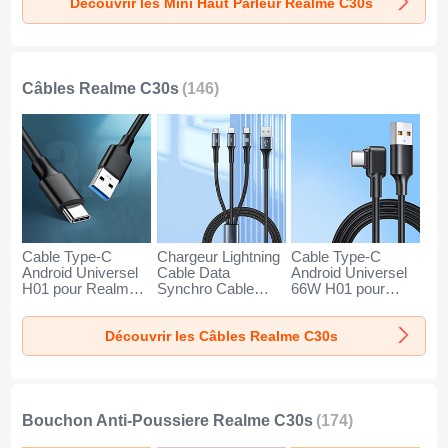
Découvrir les Mini Haut Parleur Realme C30s
Or
Noir
Bleu
Câbles Realme C30s
(146)
Cable Type-C
Chargeur Lightning
Cable Type-C
Android Universel
Cable Data
Android Universel
H01 pour Realme
Synchro Cable
66W H01 pour
C30s Gris Fonce
Android Micro USB
Realme C30s Noir
Type-C 100W H01
Découvrir les Câbles Realme C30s
pour Realme C30s
Noir
Bouchon Anti-Poussiere Realme C30s
(174)