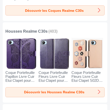
Realme C30s Clair
pour Realme C30s
Support Bague
Vert
Anneau Aimante
Découvrir les Coques Realme C30s
Magnetique SD1
pour Realme C30s
Rouge
Housses Realme C30s
(403)
Coque Portefeuille
Coque Portefeuille
Coque Portefeuille
Papillon Livre Cuir
Fleurs Livre Cuir
Fleurs Livre Cuir
Etui Clapet pour
Etui Clapet pour
Etui Clapet S02D
Realme C30s
Realme C30s
pour Realme C30s
Violet
Violet
Kaki
Découvrir les Housses Realme C30s