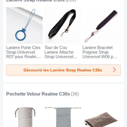
Laniere Porte Cles
Tour de Cou
Laniere Bracelet
Strap Universel
Laniere Attache
Poignee Strap
R07 pour Realme
Strap Universel
Universel W06 pour
C30s Bleu
N10 pour Realme
Realme C30s Noir
C30s Noir
Découvrir les Lanière Strap Realme C30s
Pochette Velour Realme C30s
(36)