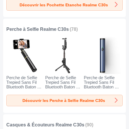
Orange
Découvrir les Pochette Etanche Realme C30s
Perche à Selfie Realme C30s
(78)
Perche de Selfie
Perche de Selfie
Perche de Selfie
Trepied Sans Fil
Trepied Sans Fil
Trepied Sans Fil
Bluetooth Baton de
Bluetooth Baton de
Bluetooth Baton de
Selfie Extensible de
Selfie Extensible de
Selfie Extensible de
Poche Universel
Poche Universel
Poche Universel
Découvrir les Perche à Selfie Realme C30s
T34 pour Realme
T32 pour Realme
T31 pour Realme
C30s Or et Noir
C30s Noir
C30s Bleu
Casques & Écouteurs Realme C30s
(90)