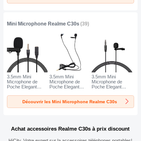
Mini Microphone Realme C30s
(39)
3.5mm Mini
3.5mm Mini
3.5mm Mini
Microphone de
Microphone de
Microphone de
Poche Elegant
Poche Elegant
Poche Elegant
Karaoke Haut-
Karaoke Haut-
Karaoke Haut-
Parleur K06 pour
Parleur K05 pour
Parleur K08 pour
Découvrir les Mini Microphone Realme C30s
Realme C30s Noir
Realme C30s Noir
Realme C30s Noir
Achat accessoires Realme C30s à prix discount
HiCity, Votre expert sur la accessoires téléphones portables!