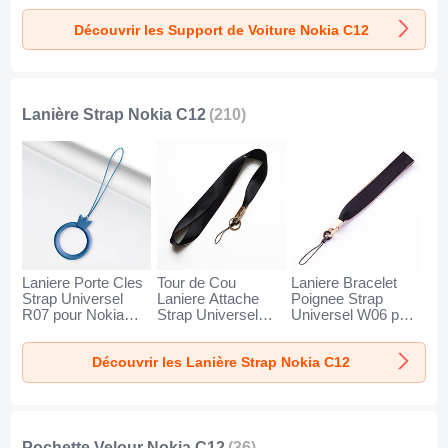
Nokia C12 Noir
Nokia C12 Noir
Universel BS1 pour
Découvrir les Support de Voiture Nokia C12
Nokia C12 Noir
Lanière Strap Nokia C12
(210)
Laniere Porte Cles
Tour de Cou
Laniere Bracelet
Strap Universel
Laniere Attache
Poignee Strap
R07 pour Nokia
Strap Universel
Universel W06 pour
C12 Bleu
N10 pour Nokia
Nokia C12 Noir
C12 Noir
Découvrir les Lanière Strap Nokia C12
Pochette Velour Nokia C12
(36)