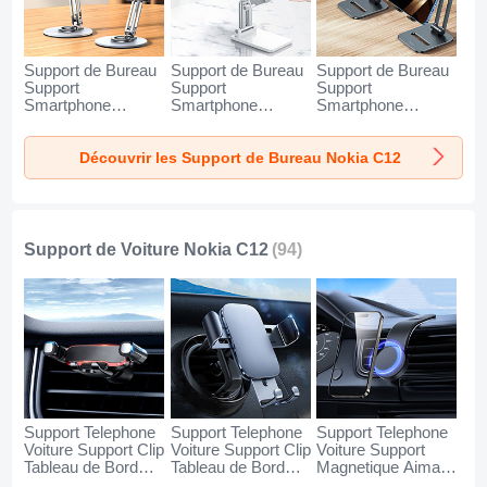
Support de Bureau
Support de Bureau
Support de Bureau
Support
Support
Support
Smartphone
Smartphone
Smartphone
Universel N27 pour
Universel N26 pour
Universel N25 pour
Nokia C12 Argent
Nokia C12 Blanc
Nokia C12 Noir
Découvrir les Support de Bureau Nokia C12
Support de Voiture Nokia C12
(94)
Support Telephone
Support Telephone
Support Telephone
Voiture Support Clip
Voiture Support Clip
Voiture Support
Tableau de Bord
Tableau de Bord
Magnetique Aimant
Universel BS6 pour
Universel BS3 pour
Tableau de Bord