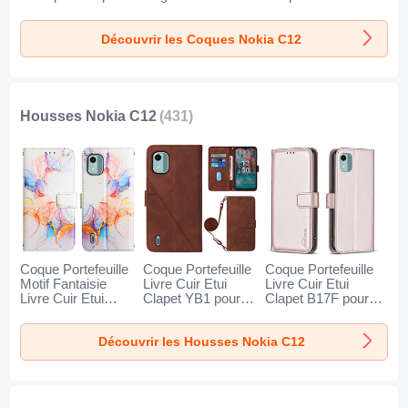
Nokia C12 Clair
Etui pour Nokia
Unie Etui Housse
C12 Vert
YB7 pour Nokia
Découvrir les Coques Nokia C12
C12 Violet Clair
Housses Nokia C12
(431)
Coque Portefeuille
Coque Portefeuille
Coque Portefeuille
Motif Fantaisie
Livre Cuir Etui
Livre Cuir Etui
Livre Cuir Etui
Clapet YB1 pour
Clapet B17F pour
Clapet YB4 pour
Nokia C12 Marron
Nokia C12 Or Rose
Nokia C12 Bleu
Découvrir les Housses Nokia C12