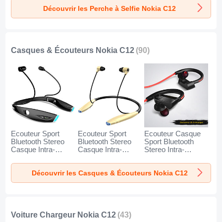
Poche Universel
Poche Universel
Poche Universel
Découvrir les Perche à Selfie Nokia C12
T34 pour Nokia
T32 pour Nokia
T31 pour Nokia
C12 Or et Noir
C12 Noir
C12 Bleu
Casques & Écouteurs Nokia C12
(90)
Ecouteur Sport
Ecouteur Sport
Ecouteur Casque
Bluetooth Stereo
Bluetooth Stereo
Sport Bluetooth
Casque Intra-
Casque Intra-
Stereo Intra-
auriculaire Sans fil
auriculaire Sans fil
auriculaire Sans fil
Oreillette H52 pour
Oreillette H51 pour
Oreillette H53 pour
Découvrir les Casques & Écouteurs Nokia C12
Nokia C12 Noir
Nokia C12 Or
Nokia C12 Noir
Voiture Chargeur Nokia C12
(43)