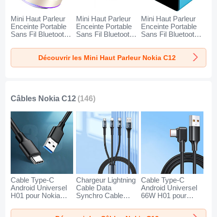
Mini Haut Parleur
Mini Haut Parleur
Mini Haut Parleur
Enceinte Portable
Enceinte Portable
Enceinte Portable
Sans Fil Bluetooth
Sans Fil Bluetooth
Sans Fil Bluetooth
Haut-Parleur K01
Haut-Parleur K09
Haut-Parleur K08
pour Nokia C12 Or
pour Nokia C12
pour Nokia C12
Découvrir les Mini Haut Parleur Nokia C12
Noir
Bleu
Câbles Nokia C12
(146)
Cable Type-C
Chargeur Lightning
Cable Type-C
Android Universel
Cable Data
Android Universel
H01 pour Nokia
Synchro Cable
66W H01 pour
C12 Gris Fonce
Android Micro USB
Nokia C12 Noir
Type-C 100W H01