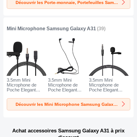
Découvrir les Porte-monnaie, Portefeuilles Samsung Galaxy A31
Mini Microphone Samsung Galaxy A31
(39)
3.5mm Mini
3.5mm Mini
3.5mm Mini
Microphone de
Microphone de
Microphone de
Poche Elegant
Poche Elegant
Poche Elegant
Karaoke Haut-
Karaoke Haut-
Karaoke Haut-
Parleur K06 pour
Parleur K05 pour
Parleur K08 pour
Découvrir les Mini Microphone Samsung Galaxy A31
Samsung Galaxy
Samsung Galaxy
Samsung Galaxy
A31 Noir
A31 Noir
A31 Noir
Achat accessoires Samsung Galaxy A31 à prix