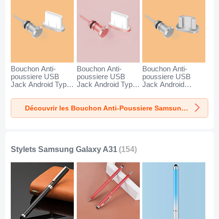
Bouchon Anti-
Bouchon Anti-
Bouchon Anti-
poussiere USB
poussiere USB
poussiere USB
Jack Android Type-
Jack Android Type-
Jack Android
C Universel pour
C Universel pour
Universel C02 pour
Samsung Galaxy
Samsung Galaxy
Samsung Galaxy
Découvrir les Bouchon Anti-Poussiere Samsung Galaxy A31
A31 Argent
A31 Or Rose
A31 Argent
Stylets Samsung Galaxy A31
(154)