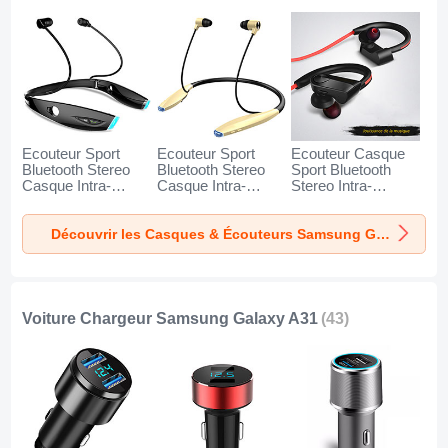
Ecouteur Sport
Ecouteur Sport
Ecouteur Casque
Bluetooth Stereo
Bluetooth Stereo
Sport Bluetooth
Casque Intra-
Casque Intra-
Stereo Intra-
auriculaire Sans fil
auriculaire Sans fil
auriculaire Sans fil
Oreillette H52 pour
Oreillette H51 pour
Oreillette H53 pour
Découvrir les Casques & Écouteurs Samsung Galaxy A31
Samsung Galaxy
Samsung Galaxy
Samsung Galaxy
A31 Noir
A31 Or
A31 Noir
Voiture Chargeur Samsung Galaxy A31
(43)