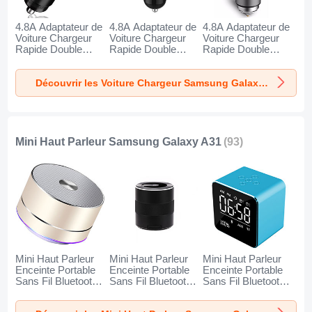
4.8A Adaptateur de
4.8A Adaptateur de
4.8A Adaptateur de
Voiture Chargeur
Voiture Chargeur
Voiture Chargeur
Rapide Double
Rapide Double
Rapide Double
USB Port Universel
USB Port Universel
USB Port Universel
K10 pour Samsung
K07 pour Samsung
K08 pour Samsung
Découvrir les Voiture Chargeur Samsung Galaxy A31
Galaxy A31 Noir
Galaxy A31 Rouge
Galaxy A31 Argent
Mini Haut Parleur Samsung Galaxy A31
(93)
Mini Haut Parleur
Mini Haut Parleur
Mini Haut Parleur
Enceinte Portable
Enceinte Portable
Enceinte Portable
Sans Fil Bluetooth
Sans Fil Bluetooth
Sans Fil Bluetooth
Haut-Parleur K01
Haut-Parleur K09
Haut-Parleur K08
pour Samsung
pour Samsung
pour Samsung