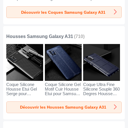
pour Samsung
Etui YK2 pour
360 Degres Avant
Galaxy A31 Clair
Samsung Galaxy
et Arriere Degrade
Découvrir les Coques Samsung Galaxy A31
A31 Vert
pour Samsung
Galaxy A31 Bleu
Housses Samsung Galaxy A31
(710)
Coque Silicone
Coque Silicone Gel
Coque Ultra Fine
Housse Etui Gel
Motif Cuir Housse
Silicone Souple 360
Serge pour
Etui pour Samsung
Degres Housse
Samsung Galaxy
Galaxy A31 Bleu
Etui pour Samsung
A31 Noir
Galaxy A31 Bleu
Découvrir les Housses Samsung Galaxy A31