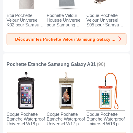
Etui Pochette
Pochette Velour
Coque Pochette
Velour Universel
Housse Universel
Velour Universel
K02 pour Samsung
pour Samsung
S05 pour Samsung
Galaxy A31 Gris
Galaxy A31 Gris
Galaxy A31 Marron
Découvrir les Pochette Velour Samsung Galaxy A31
Pochette Etanche Samsung Galaxy A31
(90)
Coque Pochette
Coque Pochette
Coque Pochette
Etanche Waterproof
Etanche Waterproof
Etanche Waterproof
Universel W18 pour
Universel W17 pour
Universel W16 pour
Samsung Galaxy
Samsung Galaxy
Samsung Galaxy