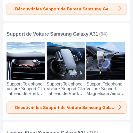
Samsung Galaxy
Samsung Galaxy
Samsung Galaxy
Découvrir les Support de Bureau Samsung Galaxy A31
A31 Argent
A31 Blanc
A31 Noir
Support de Voiture Samsung Galaxy A31
(94)
Support Telephone
Support Telephone
Support Telephone
Voiture Support Clip
Voiture Support Clip
Voiture Support
Tableau de Bord
Tableau de Bord
Magnetique Aimant
Universel BS6 pour
Universel BS3 pour
Tableau de Bord
Samsung Galaxy
Samsung Galaxy
Universel BS1 pour
Découvrir les Support de Voiture Samsung Galaxy A31
A31 Noir
A31 Noir
Samsung Galaxy
A31 Noir
Lanière Strap Samsung Galaxy A31
(210)