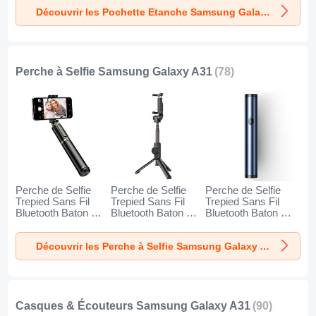
A31 Noir
A31 Or
A31 Orange
Découvrir les Pochette Etanche Samsung Galaxy A31
Perche à Selfie Samsung Galaxy A31
(78)
Perche de Selfie
Perche de Selfie
Perche de Selfie
Trepied Sans Fil
Trepied Sans Fil
Trepied Sans Fil
Bluetooth Baton de
Bluetooth Baton de
Bluetooth Baton de
Selfie Extensible de
Selfie Extensible de
Selfie Extensible de
Poche Universel
Poche Universel
Poche Universel
Découvrir les Perche à Selfie Samsung Galaxy A31
T34 pour Samsung
T32 pour Samsung
T31 pour Samsung
Galaxy A31 Or et
Galaxy A31 Noir
Galaxy A31 Bleu
Noir
Casques & Écouteurs Samsung Galaxy A31
(90)