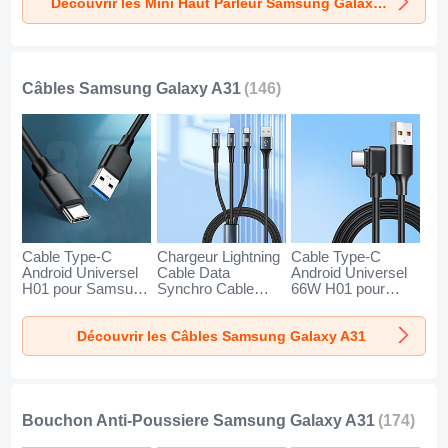
Découvrir les Mini Haut Parleur Samsung Galaxy A31
Galaxy A31 Or
Galaxy A31 Noir
Galaxy A31 Bleu
Câbles Samsung Galaxy A31
(146)
Cable Type-C
Chargeur Lightning
Cable Type-C
Android Universel
Cable Data
Android Universel
H01 pour Samsung
Synchro Cable
66W H01 pour
Galaxy A31 Gris
Android Micro USB
Samsung Galaxy
Fonce
Type-C 100W H01
A31 Noir
Découvrir les Câbles Samsung Galaxy A31
pour Samsung
Galaxy A31 Noir
Bouchon Anti-Poussiere Samsung Galaxy A31
(174)