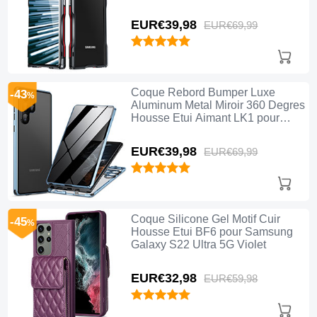
Noir
EUR€39,
98
EUR€69,
99
Coque Rebord Bumper Luxe
-43
%
Aluminum Metal Miroir 360 Degres
Housse Etui Aimant LK1 pour
Samsung Galaxy S22 Ultra 5G
Bleu
EUR€39,
98
EUR€69,
99
Coque Silicone Gel Motif Cuir
-45
%
Housse Etui BF6 pour Samsung
Galaxy S22 Ultra 5G Violet
EUR€32,
98
EUR€59,
98