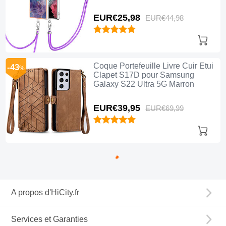
Samsung Galaxy S22 Ultra 5G
Violet
EUR€25,
98
EUR€44,
98
Coque Portefeuille Livre Cuir Etui
-43
%
Clapet S17D pour Samsung
Galaxy S22 Ultra 5G Marron
EUR€39,
95
EUR€69,
99
A propos d'HiCity.fr
Services et Garanties