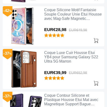
Coque Silicone Motif Fantaisie
-42
%
Souple Couleur Unie Etui Housse
avec Mag-Safe Magnetic
Magnetique pour Samsung Galaxy
S22 Ultra 5G Bleu
EUR€28,
98
EUR€49,
98
Coque Luxe Cuir Housse Etui
-37
%
YB4 pour Samsung Galaxy S22
Ultra 5G Marron
EUR€39,
99
EUR€62,
98
Coque Contour Silicone et
-37
%
Plastique Housse Etui Mat avec
Magnetique Support Bague