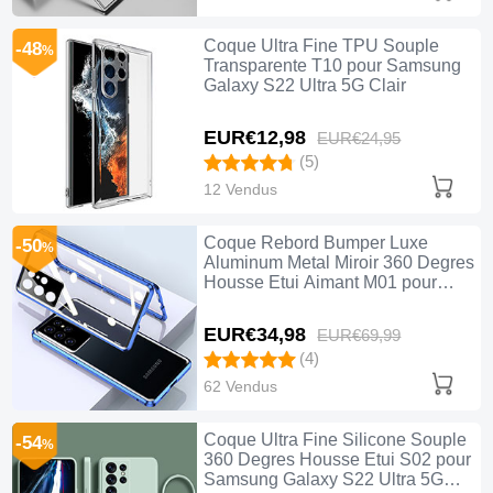
Coque Ultra Fine TPU Souple
-48
%
Transparente T10 pour Samsung
Galaxy S22 Ultra 5G Clair
EUR€12,
98
EUR€24,
95
(5)
12 Vendus
Coque Rebord Bumper Luxe
-50
%
Aluminum Metal Miroir 360 Degres
Housse Etui Aimant M01 pour
Samsung Galaxy S22 Ultra 5G
Bleu
EUR€34,
98
EUR€69,
99
(4)
62 Vendus
Coque Ultra Fine Silicone Souple
-54
%
360 Degres Housse Etui S02 pour
Samsung Galaxy S22 Ultra 5G