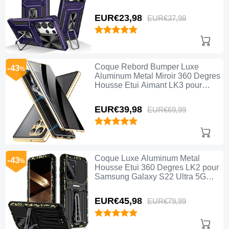
Anneau MQ7 pour Samsung
Galaxy S22 Ultra 5G Violet
EUR€23,
98
EUR€37,
98
Coque Rebord Bumper Luxe
-43
%
Aluminum Metal Miroir 360 Degres
Housse Etui Aimant LK3 pour
Samsung Galaxy S22 Ultra 5G Or
EUR€39,
98
EUR€69,
99
Coque Luxe Aluminum Metal
-43
%
Housse Etui 360 Degres LK2 pour
Samsung Galaxy S22 Ultra 5G
Vert
EUR€45,
98
EUR€79,
99