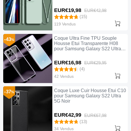
Pastel Vert
EUR€19,
98
EUR€42,
98
(15)
119 Vendus
Coque Ultra Fine TPU Souple
-43
%
Housse Etui Transparente H08
pour Samsung Galaxy S22 Ultra
5G Violet
EUR€16,
98
EUR€29,
95
(4)
42 Vendus
Coque Luxe Cuir Housse Etui C10
-37
%
pour Samsung Galaxy S22 Ultra
5G Noir
EUR€42,
99
EUR€67,
98
(13)
34 Vendus