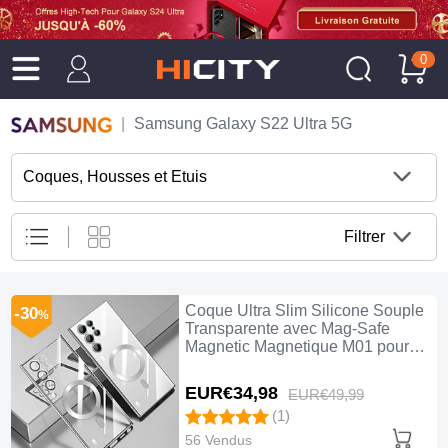
0
Samsung Galaxy S22 Ultra 5G
Coques, Housses et Etuis
Filtrer
Coque Ultra Slim Silicone Souple
-30
%
Transparente avec Mag-Safe
Magnetic Magnetique M01 pour
Samsung Galaxy S22 Ultra 5G
Argent
EUR€34,
98
EUR€49,
99
(1)
56 Vendus