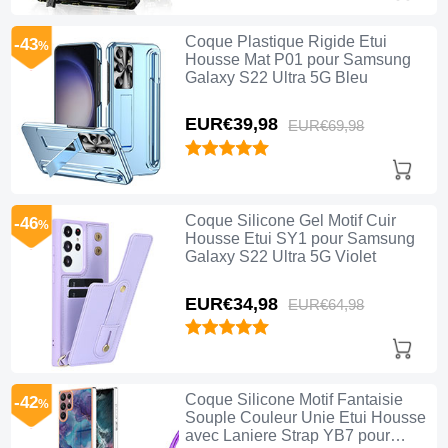
Coque Plastique Rigide Etui
-43
%
Housse Mat P01 pour Samsung
Galaxy S22 Ultra 5G Bleu
EUR€39,
98
EUR€69,
98
Coque Silicone Gel Motif Cuir
-46
%
Housse Etui SY1 pour Samsung
Galaxy S22 Ultra 5G Violet
EUR€34,
98
EUR€64,
98
Coque Silicone Motif Fantaisie
-42
%
Souple Couleur Unie Etui Housse
avec Laniere Strap YB7 pour