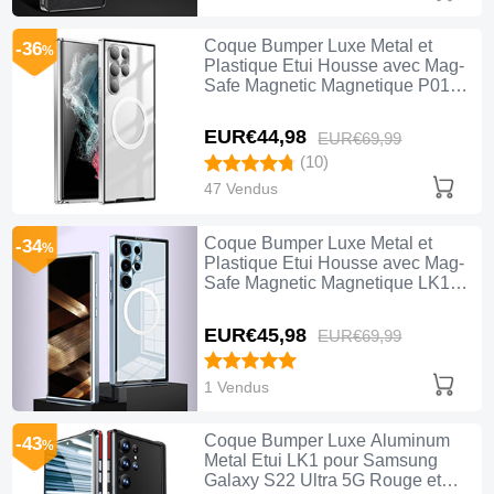
Coque Bumper Luxe Metal et
-36
%
Plastique Etui Housse avec Mag-
Safe Magnetic Magnetique P01
pour Samsung Galaxy S22 Ultra
5G Argent
EUR€44,
98
EUR€69,
99
(10)
47 Vendus
Coque Bumper Luxe Metal et
-34
%
Plastique Etui Housse avec Mag-
Safe Magnetic Magnetique LK1
pour Samsung Galaxy S22 Ultra
5G Bleu
EUR€45,
98
EUR€69,
99
1 Vendus
Coque Bumper Luxe Aluminum
-43
%
Metal Etui LK1 pour Samsung
Galaxy S22 Ultra 5G Rouge et