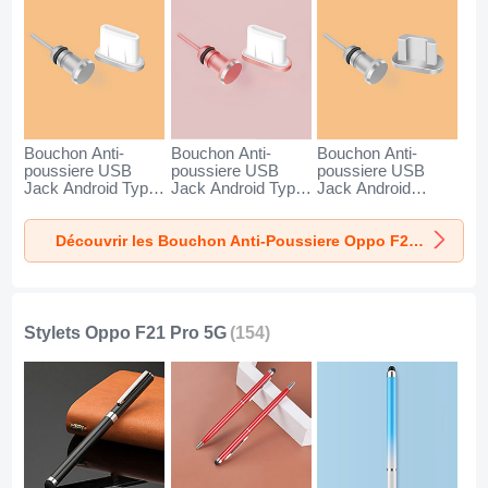
Bouchon Anti-
Bouchon Anti-
Bouchon Anti-
poussiere USB
poussiere USB
poussiere USB
Jack Android Type-
Jack Android Type-
Jack Android
C Universel pour
C Universel pour
Universel C02 pour
Oppo F21 Pro 5G
Oppo F21 Pro 5G
Oppo F21 Pro 5G
Découvrir les Bouchon Anti-Poussiere Oppo F21 Pro 5G
Argent
Or Rose
Argent
Stylets Oppo F21 Pro 5G
(154)