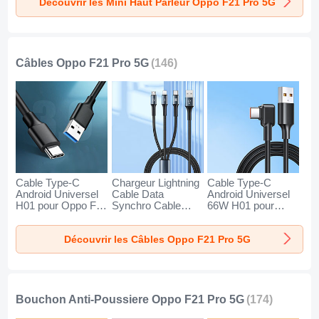
Découvrir les Mini Haut Parleur Oppo F21 Pro 5G
5G Or
5G Noir
5G Bleu
Câbles Oppo F21 Pro 5G
(146)
Cable Type-C
Chargeur Lightning
Cable Type-C
Android Universel
Cable Data
Android Universel
H01 pour Oppo F21
Synchro Cable
66W H01 pour
Pro 5G Gris Fonce
Android Micro USB
Oppo F21 Pro 5G
Type-C 100W H01
Noir
Découvrir les Câbles Oppo F21 Pro 5G
pour Oppo F21 Pro
5G Noir
Bouchon Anti-Poussiere Oppo F21 Pro 5G
(174)