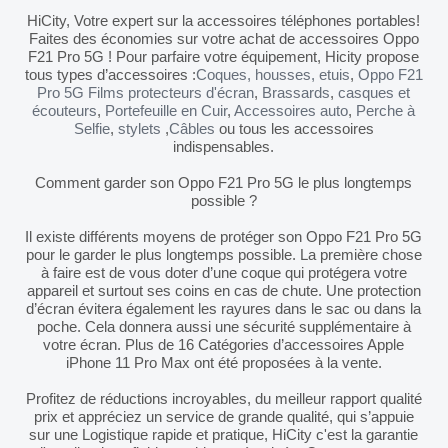
HiCity, Votre expert sur la accessoires téléphones portables!
Faites des économies sur votre achat de accessoires Oppo
F21 Pro 5G ! Pour parfaire votre équipement, Hicity propose
tous types d’accessoires :
Coques, housses, etuis
,
Oppo F21
Pro 5G Films protecteurs d'écran
,
Brassards
,
casques et
écouteurs
,
Portefeuille en Cuir
,
Accessoires auto
,
Perche à
Selfie
,
stylets
,
Câbles
ou tous les accessoires
indispensables.
Comment garder son Oppo F21 Pro 5G le plus longtemps
possible ?
Il existe différents moyens de protéger son Oppo F21 Pro 5G
pour le garder le plus longtemps possible. La première chose
à faire est de vous doter d’une coque qui protégera votre
appareil et surtout ses coins en cas de chute. Une protection
d’écran évitera également les rayures dans le sac ou dans la
poche. Cela donnera aussi une sécurité supplémentaire à
votre écran. Plus de 16 Catégories d’accessoires Apple
iPhone 11 Pro Max ont été proposées à la vente.
Profitez de réductions incroyables, du meilleur rapport qualité
prix et appréciez un service de grande qualité, qui s’appuie
sur une Logistique rapide et pratique, HiCity c'est la garantie