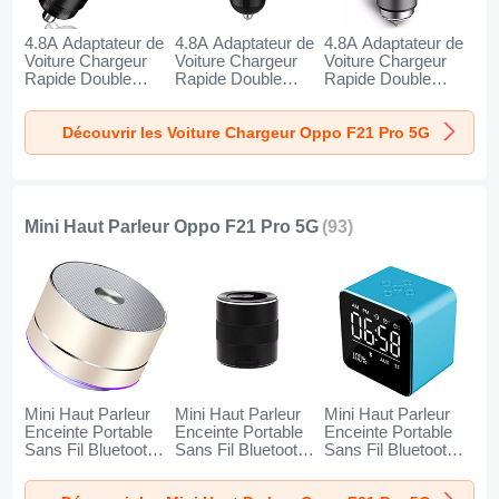
4.8A Adaptateur de
4.8A Adaptateur de
4.8A Adaptateur de
Voiture Chargeur
Voiture Chargeur
Voiture Chargeur
Rapide Double
Rapide Double
Rapide Double
USB Port Universel
USB Port Universel
USB Port Universel
K10 pour Oppo F21
K07 pour Oppo F21
K08 pour Oppo F21
Découvrir les Voiture Chargeur Oppo F21 Pro 5G
Pro 5G Noir
Pro 5G Rouge
Pro 5G Argent
Mini Haut Parleur Oppo F21 Pro 5G
(93)
Mini Haut Parleur
Mini Haut Parleur
Mini Haut Parleur
Enceinte Portable
Enceinte Portable
Enceinte Portable
Sans Fil Bluetooth
Sans Fil Bluetooth
Sans Fil Bluetooth
Haut-Parleur K01
Haut-Parleur K09
Haut-Parleur K08
pour Oppo F21 Pro
pour Oppo F21 Pro
pour Oppo F21 Pro