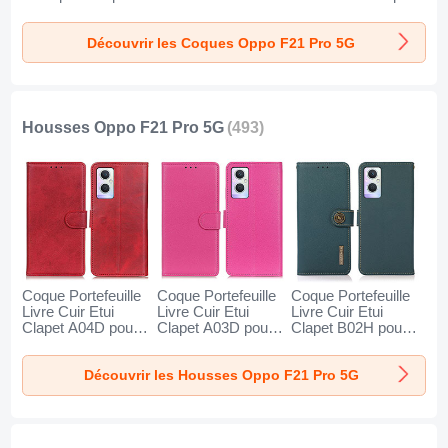
Oppo F21 Pro 5G
Transparente H01
Silicone Etui J01
Clair
pour Oppo F21 Pro
pour Oppo F21 Pro
Découvrir les Coques Oppo F21 Pro 5G
5G Vert
5G Bleu
Housses Oppo F21 Pro 5G
(493)
Coque Portefeuille
Coque Portefeuille
Coque Portefeuille
Livre Cuir Etui
Livre Cuir Etui
Livre Cuir Etui
Clapet A04D pour
Clapet A03D pour
Clapet B02H pour
Oppo F21 Pro 5G
Oppo F21 Pro 5G
Oppo F21 Pro 5G
Rouge
Rose Rouge
Vert
Découvrir les Housses Oppo F21 Pro 5G