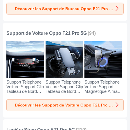
Oppo F21 Pro 5G
Oppo F21 Pro 5G
Oppo F21 Pro 5G
Découvrir les Support de Bureau Oppo F21 Pro 5G
Argent
Blanc
Noir
Support de Voiture Oppo F21 Pro 5G
(94)
Support Telephone
Support Telephone
Support Telephone
Voiture Support Clip
Voiture Support Clip
Voiture Support
Tableau de Bord
Tableau de Bord
Magnetique Aimant
Universel BS6 pour
Universel BS3 pour
Tableau de Bord
Oppo F21 Pro 5G
Oppo F21 Pro 5G
Universel BS1 pour
Découvrir les Support de Voiture Oppo F21 Pro 5G
Noir
Noir
Oppo F21 Pro 5G
Noir
Lanière Strap Oppo F21 Pro 5G
(210)