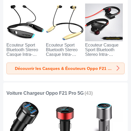
Ecouteur Sport
Ecouteur Sport
Ecouteur Casque
Bluetooth Stereo
Bluetooth Stereo
Sport Bluetooth
Casque Intra-
Casque Intra-
Stereo Intra-
auriculaire Sans fil
auriculaire Sans fil
auriculaire Sans fil
Oreillette H52 pour
Oreillette H51 pour
Oreillette H53 pour
Découvrir les Casques & Écouteurs Oppo F21 Pro 5G
Oppo F21 Pro 5G
Oppo F21 Pro 5G
Oppo F21 Pro 5G
Noir
Or
Noir
Voiture Chargeur Oppo F21 Pro 5G
(43)