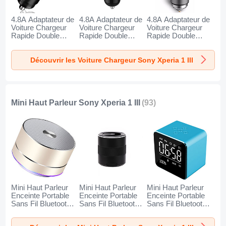
4.8A Adaptateur de
4.8A Adaptateur de
4.8A Adaptateur de
Voiture Chargeur
Voiture Chargeur
Voiture Chargeur
Rapide Double
Rapide Double
Rapide Double
USB Port Universel
USB Port Universel
USB Port Universel
K10 pour Sony
K07 pour Sony
K08 pour Sony
Découvrir les Voiture Chargeur Sony Xperia 1 III
Xperia 1 III Noir
Xperia 1 III Rouge
Xperia 1 III Argent
Mini Haut Parleur Sony Xperia 1 III
(93)
Mini Haut Parleur
Mini Haut Parleur
Mini Haut Parleur
Enceinte Portable
Enceinte Portable
Enceinte Portable
Sans Fil Bluetooth
Sans Fil Bluetooth
Sans Fil Bluetooth
Haut-Parleur K01
Haut-Parleur K09
Haut-Parleur K08
pour Sony Xperia 1
pour Sony Xperia 1
pour Sony Xperia 1