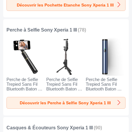
Noir
Orange
Découvrir les Pochette Etanche Sony Xperia 1 III
Perche à Selfie Sony Xperia 1 III
(78)
Perche de Selfie
Perche de Selfie
Perche de Selfie
Trepied Sans Fil
Trepied Sans Fil
Trepied Sans Fil
Bluetooth Baton de
Bluetooth Baton de
Bluetooth Baton de
Selfie Extensible de
Selfie Extensible de
Selfie Extensible de
Poche Universel
Poche Universel
Poche Universel
Découvrir les Perche à Selfie Sony Xperia 1 III
T34 pour Sony
T32 pour Sony
T31 pour Sony
Xperia 1 III Or et
Xperia 1 III Noir
Xperia 1 III Bleu
Noir
Casques & Écouteurs Sony Xperia 1 III
(90)