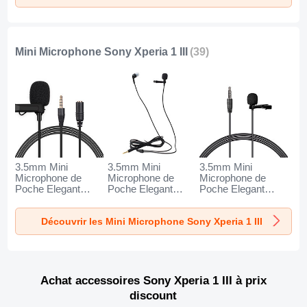
Mini Microphone Sony Xperia 1 III
(39)
3.5mm Mini
3.5mm Mini
3.5mm Mini
Microphone de
Microphone de
Microphone de
Poche Elegant
Poche Elegant
Poche Elegant
Karaoke Haut-
Karaoke Haut-
Karaoke Haut-
Parleur K06 pour
Parleur K05 pour
Parleur K08 pour
Découvrir les Mini Microphone Sony Xperia 1 III
Sony Xperia 1 III
Sony Xperia 1 III
Sony Xperia 1 III
Noir
Noir
Noir
Achat accessoires Sony Xperia 1 III à prix
discount