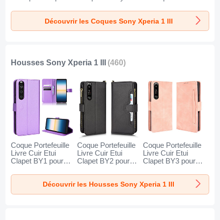
Sony Xperia 1 III
Xperia 1 III Bleu
Etui Mat avec
Clair
Magnetique
Découvrir les Coques Sony Xperia 1 III
Support Bague
Anneau JX1 pour
Sony Xperia 1 III
Vert
Housses Sony Xperia 1 III
(460)
Coque Portefeuille
Coque Portefeuille
Coque Portefeuille
Livre Cuir Etui
Livre Cuir Etui
Livre Cuir Etui
Clapet BY1 pour
Clapet BY2 pour
Clapet BY3 pour
Sony Xperia 1 III
Sony Xperia 1 III
Sony Xperia 1 III
Violet
Noir
Rose
Découvrir les Housses Sony Xperia 1 III