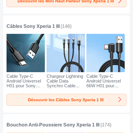
Découvrir les Mini Haut Parleur Sony Xperia 1 III
III Or
III Noir
III Bleu
Câbles Sony Xperia 1 III
(146)
Cable Type-C
Chargeur Lightning
Cable Type-C
Android Universel
Cable Data
Android Universel
H01 pour Sony
Synchro Cable
66W H01 pour
Xperia 1 III Gris
Android Micro USB
Sony Xperia 1 III
Fonce
Type-C 100W H01
Noir
Découvrir les Câbles Sony Xperia 1 III
pour Sony Xperia 1
III Noir
Bouchon Anti-Poussiere Sony Xperia 1 III
(174)