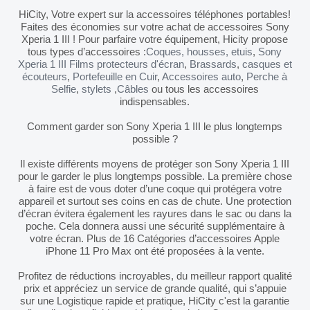
HiCity, Votre expert sur la accessoires téléphones portables!
Faites des économies sur votre achat de accessoires Sony
Xperia 1 III ! Pour parfaire votre équipement, Hicity propose
tous types d’accessoires :
Coques, housses, etuis
,
Sony
Xperia 1 III Films protecteurs d'écran
,
Brassards
,
casques et
écouteurs
,
Portefeuille en Cuir
,
Accessoires auto
,
Perche à
Selfie
,
stylets
,
Câbles
ou tous les accessoires
indispensables.
Comment garder son Sony Xperia 1 III le plus longtemps
possible ?
Il existe différents moyens de protéger son Sony Xperia 1 III
pour le garder le plus longtemps possible. La première chose
à faire est de vous doter d’une coque qui protégera votre
appareil et surtout ses coins en cas de chute. Une protection
d’écran évitera également les rayures dans le sac ou dans la
poche. Cela donnera aussi une sécurité supplémentaire à
votre écran. Plus de 16 Catégories d’accessoires Apple
iPhone 11 Pro Max ont été proposées à la vente.
Profitez de réductions incroyables, du meilleur rapport qualité
prix et appréciez un service de grande qualité, qui s’appuie
sur une Logistique rapide et pratique, HiCity c'est la garantie