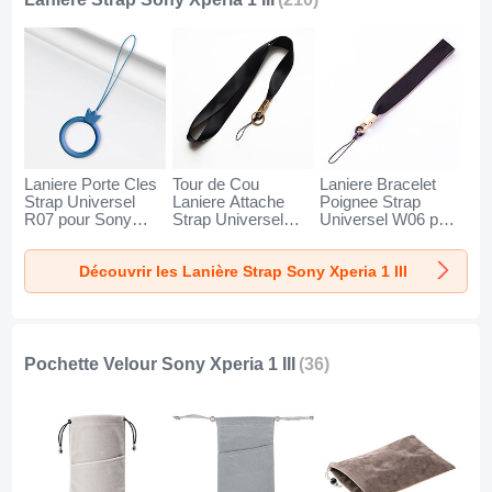
Laniere Porte Cles
Tour de Cou
Laniere Bracelet
Strap Universel
Laniere Attache
Poignee Strap
R07 pour Sony
Strap Universel
Universel W06 pour
Xperia 1 III Bleu
N10 pour Sony
Sony Xperia 1 III
Xperia 1 III Noir
Noir
Découvrir les Lanière Strap Sony Xperia 1 III
Pochette Velour Sony Xperia 1 III
(36)