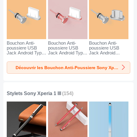
Bouchon Anti-
Bouchon Anti-
Bouchon Anti-
poussiere USB
poussiere USB
poussiere USB
Jack Android Type-
Jack Android Type-
Jack Android
C Universel pour
C Universel pour
Universel C02 pour
Sony Xperia 1 III
Sony Xperia 1 III Or
Sony Xperia 1 III
Découvrir les Bouchon Anti-Poussiere Sony Xperia 1 III
Argent
Rose
Argent
Stylets Sony Xperia 1 III
(154)