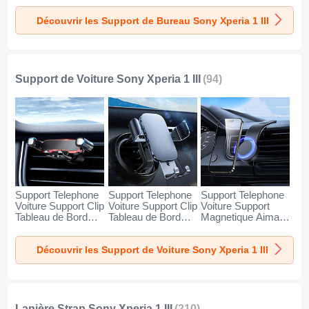
Sony Xperia 1 III
Sony Xperia 1 III
Sony Xperia 1 III
Découvrir les Support de Bureau Sony Xperia 1 III
Argent
Blanc
Noir
Support de Voiture Sony Xperia 1 III
(94)
Support Telephone
Support Telephone
Support Telephone
Voiture Support Clip
Voiture Support Clip
Voiture Support
Tableau de Bord
Tableau de Bord
Magnetique Aimant
Universel BS6 pour
Universel BS3 pour
Tableau de Bord
Sony Xperia 1 III
Sony Xperia 1 III
Universel BS1 pour
Découvrir les Support de Voiture Sony Xperia 1 III
Noir
Noir
Sony Xperia 1 III
Noir
Lanière Strap Sony Xperia 1 III
(210)