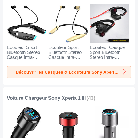
Ecouteur Sport
Ecouteur Sport
Ecouteur Casque
Bluetooth Stereo
Bluetooth Stereo
Sport Bluetooth
Casque Intra-
Casque Intra-
Stereo Intra-
auriculaire Sans fil
auriculaire Sans fil
auriculaire Sans fil
Oreillette H52 pour
Oreillette H51 pour
Oreillette H53 pour
Découvrir les Casques & Écouteurs Sony Xperia 1 III
Sony Xperia 1 III
Sony Xperia 1 III Or
Sony Xperia 1 III
Noir
Noir
Voiture Chargeur Sony Xperia 1 III
(43)