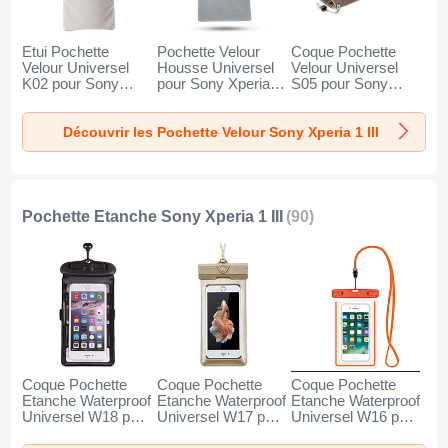
Etui Pochette
Pochette Velour
Coque Pochette
Velour Universel
Housse Universel
Velour Universel
K02 pour Sony
pour Sony Xperia 1
S05 pour Sony
Xperia 1 III Gris
III Gris
Xperia 1 III Marron
Découvrir les Pochette Velour Sony Xperia 1 III
Pochette Etanche Sony Xperia 1 III
(90)
Coque Pochette
Coque Pochette
Coque Pochette
Etanche Waterproof
Etanche Waterproof
Etanche Waterproof
Universel W18 pour
Universel W17 pour
Universel W16 pour
Sony Xperia 1 III
Sony Xperia 1 III Or
Sony Xperia 1 III