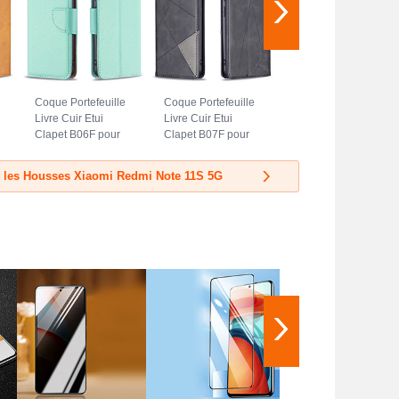
Coque Portefeuille
Coque Portefeuille
Livre Cuir Etui
Livre Cuir Etui
Clapet B06F pour
Clapet B07F pour
Xiaomi Redmi
Xiaomi Redmi
Note 11S 5G Vert
Note 11S 5G Noir
r les Housses Xiaomi Redmi Note 11S 5G