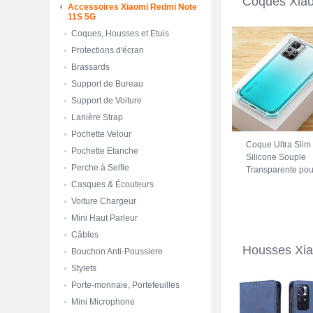
Coques Xia
Accessoires Xiaomi Redmi Note
11S 5G
Coques, Housses et Etuis
Protections d'écran
Brassards
Support de Bureau
Support de Voiture
Lanière Strap
Pochette Velour
Coque Ultra Slim
Pochette Etanche
Silicone Souple
Perche à Selfie
Transparente pou
Xiaomi Redmi
Casques & Écouteurs
Note 11S 5G Clai
Voiture Chargeur
Mini Haut Parleur
Câbles
Housses Xi
Bouchon Anti-Poussiere
Stylets
Porte-monnaie, Portefeuilles
Mini Microphone