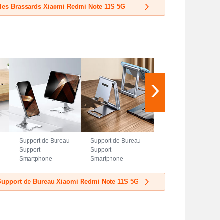
5G Bleu
5G Noir
 les Brassards Xiaomi Redmi Note 11S 5G
Support de Bureau
Support de Bureau
Support
Support
Smartphone
Smartphone
Universel N23
Universel N22
pour Xiaomi Redmi
pour Xiaomi Redmi
 Support de Bureau Xiaomi Redmi Note 11S 5G
Note 11S 5G
Note 11S 5G
Argent
Argent