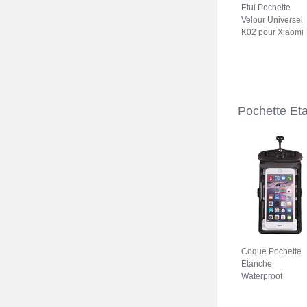
Etui Pochette
Velour Universel
K02 pour Xiaomi
Redmi Note 11S
5G Gris
Pochette Et
Coque Pochette
Etanche
Waterproof
Universel W18
pour Xiaomi Red