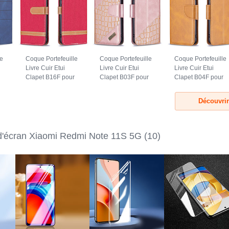
le
Coque Portefeuille
Coque Portefeuille
Coque Portefeuille
Livre Cuir Etui
Livre Cuir Etui
Livre Cuir Etui
Clapet B16F pour
Clapet B03F pour
Clapet B04F pour
Xiaomi Redmi
Xiaomi Redmi
Xiaomi Redmi
u
Note 11S 5G
Note 11S 5G Or
Note 11S 5G Brun
Découvri
Rouge
Rose
Clair
 d'écran Xiaomi Redmi Note 11S 5G
(10)