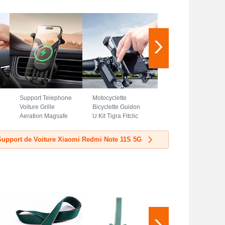
Support Telephone
Motocyclette
Voiture Grille
Bicyclette Guidon
Aeration Magsafe
U Kit Tigra Fitclic
Magnetique Aimant
Neo Velo Support
Universel BS3
Telephone Clip
Support de Voiture Xiaomi Redmi Note 11S 5G
pour Xiaomi Redmi
Universel H02
Note 11S 5G Noir
pour Xiaomi Redmi
Note 11S 5G Noir