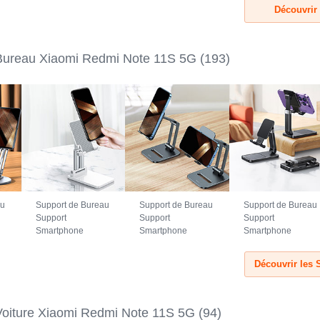
5G Noir
5G Vert
5G Noir
Découvrir
Bureau Xiaomi Redmi Note 11S 5G
(193)
au
Support de Bureau
Support de Bureau
Support de Bureau
Support
Support
Support
Smartphone
Smartphone
Smartphone
Universel N26
Universel N25
Universel N24
mi
pour Xiaomi Redmi
pour Xiaomi Redmi
pour Xiaomi Redmi
Découvrir les
Note 11S 5G Blanc
Note 11S 5G Noir
Note 11S 5G Noir
Voiture Xiaomi Redmi Note 11S 5G
(94)