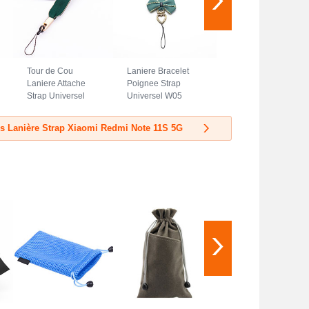
Tour de Cou
Laniere Bracelet
Laniere Attache
Poignee Strap
Strap Universel
Universel W05
N08 pour Xiaomi
pour Xiaomi Redmi
Redmi Note 11S
Note 11S 5G Vert
es Lanière Strap Xiaomi Redmi Note 11S 5G
5G Vert