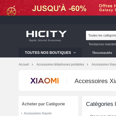
Toutes les catégori
Tendances mainten
Galaxy S23
Mi 12
TOUTES NOS BOUTIQUES
Nouveautés
Galaxy S22
Galaxy 
Accueil
Accessoires téléphones portables
Accessoires Xia
Accessoires X
Catégories 
Acheter par Catégorie
Accessoires Xiaomi