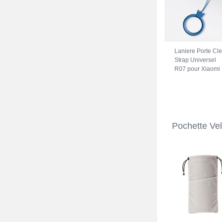
Laniere Porte Cl
Strap Universel
R07 pour Xiaomi
Redmi Note 11S
5G Bleu
Pochette Ve