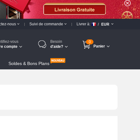
ctez-nous
Suivi de commande
Livrer à:
/
EUR
ntifiez-vous
Besoin
0
Panier
re compte
d'aide?
Soldes & Bons Plans