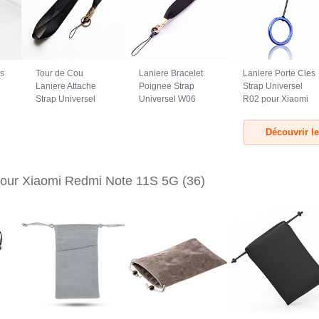
es
Tour de Cou
Laniere Bracelet
Laniere Porte Cles
Laniere Attache
Poignee Strap
Strap Universel
Strap Universel
Universel W06
R02 pour Xiaomi
N10 pour Xiaomi
pour Xiaomi Redmi
Redmi Note 11S
Redmi Note 11S
Note 11S 5G Noir
5G Bleu
Découvrir l
5G Noir
lour Xiaomi Redmi Note 11S 5G
(36)