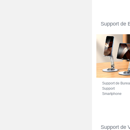
5G Bleu
Support de 
Support de Bure
Support
Smartphone
Universel N27
pour Xiaomi Red
Note 11S 5G
Argent
Support de 