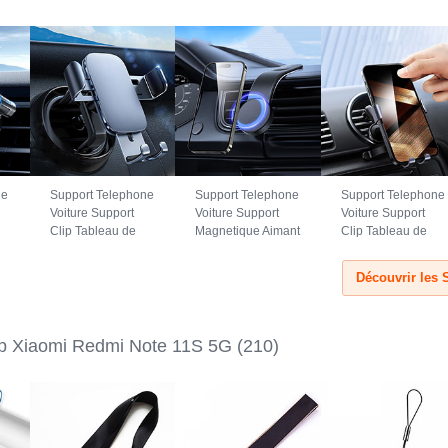
ne
Support Telephone
Support Telephone
Support Telephone
Voiture Support
Voiture Support
Voiture Support
Clip Tableau de
Magnetique Aimant
Clip Tableau de
Bord Universel
Tableau de Bord
Bord Universel
BS3 pour Xiaomi
Universel BS1
B02S pour Xiaomi
Découvrir les 
Redmi Note 11S
pour Xiaomi Redmi
Redmi Note 11S
5G Noir
Note 11S 5G Noir
5G Noir
ap Xiaomi Redmi Note 11S 5G
(210)