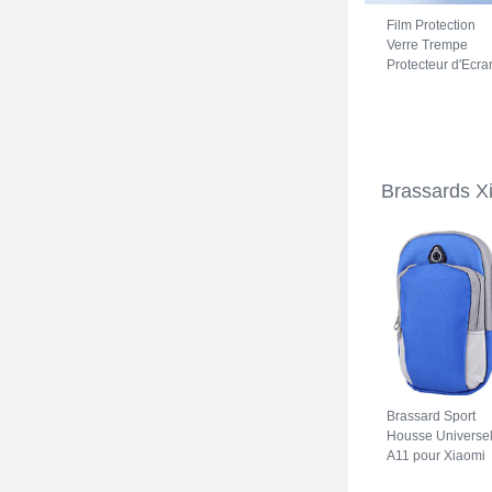
Film Protection
Verre Trempe
Protecteur d'Ecra
pour Xiaomi Red
Note 11S 5G Clai
Brassards X
Brassard Sport
Housse Universe
A11 pour Xiaomi
Redmi Note 11S