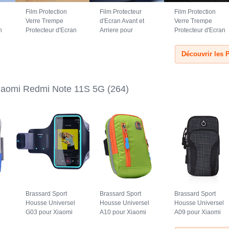
Film Protection
Film Protecteur
Film Protection
Verre Trempe
d'Ecran Avant et
Verre Trempe
n
Protecteur d'Ecran
Arriere pour
Protecteur d'Ecran
mi
T05 pour Xiaomi
Xiaomi Redmi
T04 pour Xiaomi
r
Redmi Note 11S
Note 11S 5G Clair
Redmi Note 11S
Découvrir les 
5G Clair
5G Clair
iaomi Redmi Note 11S 5G
(264)
Brassard Sport
Brassard Sport
Brassard Sport
l
Housse Universel
Housse Universel
Housse Universel
G03 pour Xiaomi
A10 pour Xiaomi
A09 pour Xiaomi
Redmi Note 11S
Redmi Note 11S
Redmi Note 11S