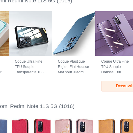
omi Redmi Note 11S 5G
(1016)
Coque Ultra Fine
Coque Plastique
Coque Ultra Fine
TPU Souple
Rigide Etui Housse
TPU Souple
r
Transparente T08
Mat pour Xiaomi
Housse Etui
pour Xiaomi Redmi
Redmi Note 11S
Transparente H04
r
Note 11S 5G Noir
5G Bleu
pour Xiaomi Redmi
Découvri
Note 11S 5G Violet
aomi Redmi Note 11S 5G
(1016)