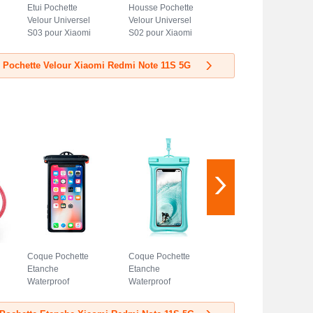
Etui Pochette
Housse Pochette
Velour Universel
Velour Universel
S03 pour Xiaomi
S02 pour Xiaomi
Redmi Note 11S
Redmi Note 11S
5G Bleu
5G Bleu Ciel
s Pochette Velour Xiaomi Redmi Note 11S 5G
Coque Pochette
Coque Pochette
Etanche
Etanche
Waterproof
Waterproof
Universel W14
Universel W12
pour Xiaomi Redmi
pour Xiaomi Redmi