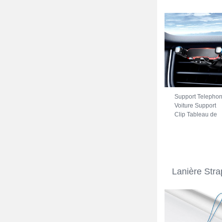
Support Telepho
Voiture Support
Clip Tableau de
Bord Universel
BS6 pour Xiaomi
Redmi Note 11S
5G Noir
Lanière Str