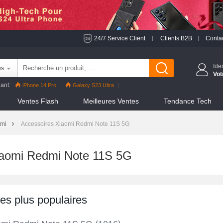
24/7 Service Client
Clients B2B
Conta
Ide
es
Vot
ant:
iPhone 14 Pro
Galaxy S23 Ultra
 Pro
Reno8 Pro
iPhone 13 Pro
Reno7 Pro
Ventes Flash
Meilleures Ventes
Tendance Tech
S22 Ultra
iPhone 12 Pro Max
Mi 11
omi
Accessoires Xiaomi Redmi Note 11S 5G
iaomi Redmi Note 11S 5G
les plus populaires