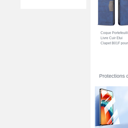
Coque Portefeuil
Livre Cuir Etui
Clapet B01F pour
Xiaomi Redmi
Note 11S 5G Ble
Protections