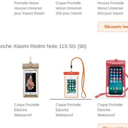
Pochette Velour
Coque Pochette
Housse Pochette
Housse Universel
Velour Universel
Velour Universel
pour Xiaomi Redmi
S05 pour Xiaomi
S04 pour Xiaomi
Note 11S 5G Gris
Redmi Note 11S
Redmi Note 11S
5G Marron
5G Noir
Découvrir le
anche Xiaomi Redmi Note 11S 5G
(90)
Coque Pochette
Coque Pochette
Coque Pochette
Etanche
Etanche
Etanche
Waterproof
Waterproof
Waterproof
Universel W17
Universel W16
Universel W15
mi
pour Xiaomi Redmi
pour Xiaomi Redmi
pour Xiaomi Redmi