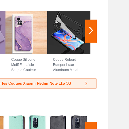
Coque Silicone
Coque Rebord
Motif Fantaisie
Bumper Luxe
Souple Couleur
Aluminum Metal
Unie Etui Housse
Miroir 360 Degres
pour Xiaomi Redmi
Housse Etui
r les Coques Xiaomi Redmi Note 11S 5G
Note 11S 5G Violet
Aimant pour
Xiaomi Redmi
Note 11S 5G Noir