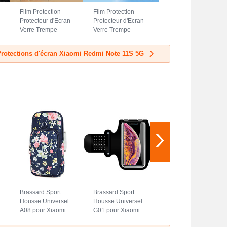
Film Protection
Film Protection
Protecteur d'Ecran
Protecteur d'Ecran
Verre Trempe
Verre Trempe
Privacy pour
Integrale pour
Xiaomi Redmi
Xiaomi Redmi
Protections d'écran Xiaomi Redmi Note 11S 5G
Note 11S 5G Clair
Note 11S 5G Noir
Brassard Sport
Brassard Sport
Housse Universel
Housse Universel
A08 pour Xiaomi
G01 pour Xiaomi
Redmi Note 11S
Redmi Note 11S