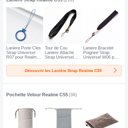
Laniere Porte Cles
Tour de Cou
Laniere Bracelet
Strap Universel
Laniere Attache
Poignee Strap
R07 pour Realme
Strap Universel
Universel W06 pour
C55 Bleu
N10 pour Realme
Realme C55 Noir
C55 Noir
Découvrir les Lanière Strap Realme C55
Pochette Velour Realme C55
(36)