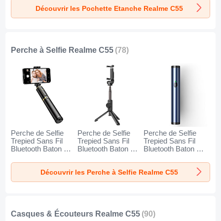
Orange
Découvrir les Pochette Etanche Realme C55
Perche à Selfie Realme C55
(78)
Perche de Selfie
Perche de Selfie
Perche de Selfie
Trepied Sans Fil
Trepied Sans Fil
Trepied Sans Fil
Bluetooth Baton de
Bluetooth Baton de
Bluetooth Baton de
Selfie Extensible de
Selfie Extensible de
Selfie Extensible de
Poche Universel
Poche Universel
Poche Universel
Découvrir les Perche à Selfie Realme C55
T34 pour Realme
T32 pour Realme
T31 pour Realme
C55 Or et Noir
C55 Noir
C55 Bleu
Casques & Écouteurs Realme C55
(90)