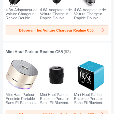
4.8A Adaptateur de
4.8A Adaptateur de
4.8A Adaptateur de
Voiture Chargeur
Voiture Chargeur
Voiture Chargeur
Rapide Double
Rapide Double
Rapide Double
USB Port Universel
USB Port Universel
USB Port Universel
K10 pour Realme
K07 pour Realme
K08 pour Realme
Découvrir les Voiture Chargeur Realme C55
C55 Noir
C55 Rouge
C55 Argent
Mini Haut Parleur Realme C55
(93)
Mini Haut Parleur
Mini Haut Parleur
Mini Haut Parleur
Enceinte Portable
Enceinte Portable
Enceinte Portable
Sans Fil Bluetooth
Sans Fil Bluetooth
Sans Fil Bluetooth
Haut-Parleur K01
Haut-Parleur K09
Haut-Parleur K08
pour Realme C55
pour Realme C55
pour Realme C55