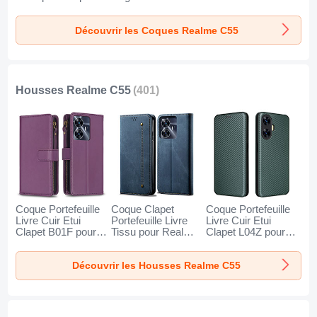
Realme C55 Clair
Etui pour Realme
pour Realme C55
C55 Jaune
Vert
Découvrir les Coques Realme C55
Housses Realme C55
(401)
Coque Portefeuille
Coque Clapet
Coque Portefeuille
Livre Cuir Etui
Portefeuille Livre
Livre Cuir Etui
Clapet B01F pour
Tissu pour Realme
Clapet L04Z pour
Realme C55 Violet
C55 Bleu
Realme C55 Vert
Découvrir les Housses Realme C55