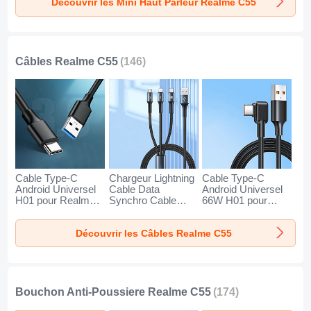
Découvrir les Mini Haut Parleur Realme C55
Or
Noir
Bleu
Câbles Realme C55
(146)
Cable Type-C
Chargeur Lightning
Cable Type-C
Android Universel
Cable Data
Android Universel
H01 pour Realme
Synchro Cable
66W H01 pour
C55 Gris Fonce
Android Micro USB
Realme C55 Noir
Type-C 100W H01
Découvrir les Câbles Realme C55
pour Realme C55
Noir
Bouchon Anti-Poussiere Realme C55
(174)