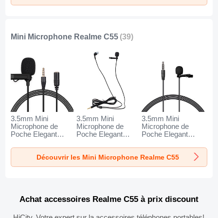
Mini Microphone Realme C55
(39)
3.5mm Mini
3.5mm Mini
3.5mm Mini
Microphone de
Microphone de
Microphone de
Poche Elegant
Poche Elegant
Poche Elegant
Karaoke Haut-
Karaoke Haut-
Karaoke Haut-
Parleur K06 pour
Parleur K05 pour
Parleur K08 pour
Découvrir les Mini Microphone Realme C55
Realme C55 Noir
Realme C55 Noir
Realme C55 Noir
Achat accessoires Realme C55 à prix discount
HiCity, Votre expert sur la accessoires téléphones portables!