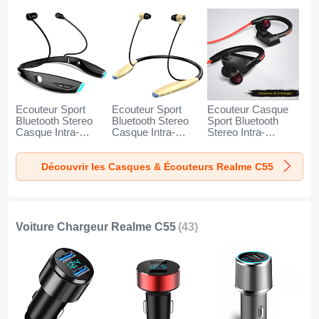
Ecouteur Sport
Ecouteur Sport
Ecouteur Casque
Bluetooth Stereo
Bluetooth Stereo
Sport Bluetooth
Casque Intra-
Casque Intra-
Stereo Intra-
auriculaire Sans fil
auriculaire Sans fil
auriculaire Sans fil
Oreillette H52 pour
Oreillette H51 pour
Oreillette H53 pour
Découvrir les Casques & Écouteurs Realme C55
Realme C55 Noir
Realme C55 Or
Realme C55 Noir
Voiture Chargeur Realme C55
(43)