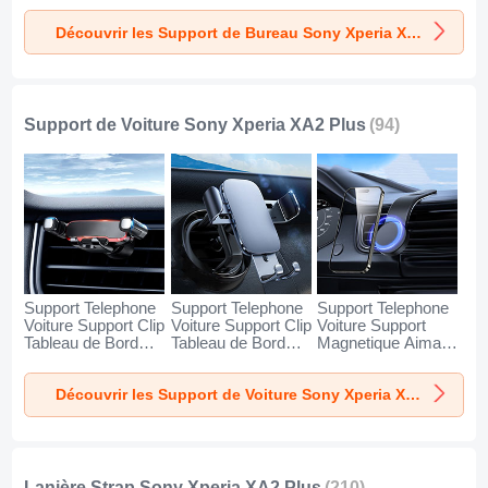
Sony Xperia XA2
Sony Xperia XA2
Sony Xperia XA2
Découvrir les Support de Bureau Sony Xperia XA2 Plus
Plus Argent
Plus Blanc
Plus Noir
Support de Voiture Sony Xperia XA2 Plus
(94)
Support Telephone
Support Telephone
Support Telephone
Voiture Support Clip
Voiture Support Clip
Voiture Support
Tableau de Bord
Tableau de Bord
Magnetique Aimant
Universel BS6 pour
Universel BS3 pour
Tableau de Bord
Sony Xperia XA2
Sony Xperia XA2
Universel BS1 pour
Découvrir les Support de Voiture Sony Xperia XA2 Plus
Plus Noir
Plus Noir
Sony Xperia XA2
Plus Noir
Lanière Strap Sony Xperia XA2 Plus
(210)