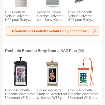
Etui Pochette
Pochette Velour
Coque Pochette
Velour Universel
Housse Universel
Velour Universel
K02 pour Sony
pour Sony Xperia
S05 pour Sony
Xperia XA2 Plus
XA2 Plus Gris
Xperia XA2 Plus
Gris
Marron
Découvrir les Pochette Velour Sony Xperia XA2 Plus
Pochette Etanche Sony Xperia XA2 Plus
(90)
Coque Pochette
Coque Pochette
Coque Pochette
Etanche Waterproof
Etanche Waterproof
Etanche Waterproof
Universel W18 pour
Universel W17 pour
Universel W16 pour
Sony Xperia XA2
Sony Xperia XA2
Sony Xperia XA2