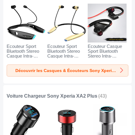
Ecouteur Sport
Ecouteur Sport
Ecouteur Casque
Bluetooth Stereo
Bluetooth Stereo
Sport Bluetooth
Casque Intra-
Casque Intra-
Stereo Intra-
auriculaire Sans fil
auriculaire Sans fil
auriculaire Sans fil
Oreillette H52 pour
Oreillette H51 pour
Oreillette H53 pour
Découvrir les Casques & Écouteurs Sony Xperia XA2 Plus
Sony Xperia XA2
Sony Xperia XA2
Sony Xperia XA2
Plus Noir
Plus Or
Plus Noir
Voiture Chargeur Sony Xperia XA2 Plus
(43)