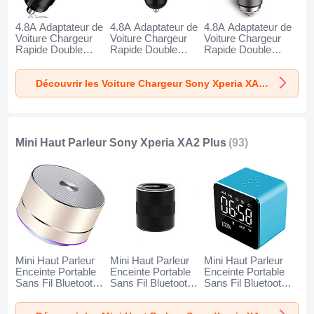
4.8A Adaptateur de
4.8A Adaptateur de
4.8A Adaptateur de
Voiture Chargeur
Voiture Chargeur
Voiture Chargeur
Rapide Double
Rapide Double
Rapide Double
USB Port Universel
USB Port Universel
USB Port Universel
K10 pour Sony
K07 pour Sony
K08 pour Sony
Découvrir les Voiture Chargeur Sony Xperia XA2 Plus
Xperia XA2 Plus
Xperia XA2 Plus
Xperia XA2 Plus
Noir
Rouge
Argent
Mini Haut Parleur Sony Xperia XA2 Plus
(93)
Mini Haut Parleur
Mini Haut Parleur
Mini Haut Parleur
Enceinte Portable
Enceinte Portable
Enceinte Portable
Sans Fil Bluetooth
Sans Fil Bluetooth
Sans Fil Bluetooth
Haut-Parleur K01
Haut-Parleur K09
Haut-Parleur K08
pour Sony Xperia
pour Sony Xperia
pour Sony Xperia