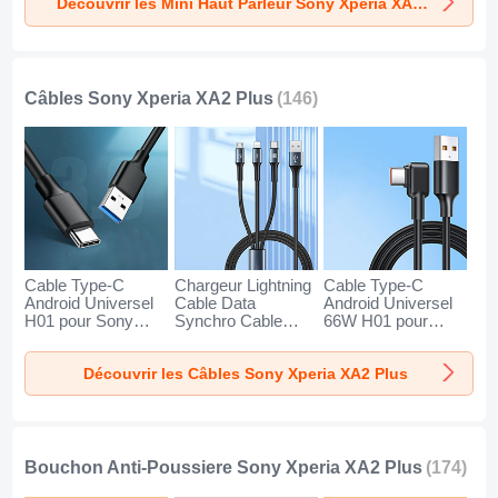
Découvrir les Mini Haut Parleur Sony Xperia XA2 Plus
XA2 Plus Or
XA2 Plus Noir
XA2 Plus Bleu
Câbles Sony Xperia XA2 Plus
(146)
Cable Type-C
Chargeur Lightning
Cable Type-C
Android Universel
Cable Data
Android Universel
H01 pour Sony
Synchro Cable
66W H01 pour
Xperia XA2 Plus
Android Micro USB
Sony Xperia XA2
Gris Fonce
Type-C 100W H01
Plus Noir
Découvrir les Câbles Sony Xperia XA2 Plus
pour Sony Xperia
XA2 Plus Noir
Bouchon Anti-Poussiere Sony Xperia XA2 Plus
(174)