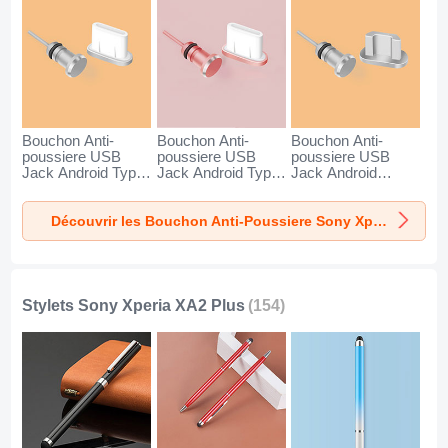
Bouchon Anti-
Bouchon Anti-
Bouchon Anti-
poussiere USB
poussiere USB
poussiere USB
Jack Android Type-
Jack Android Type-
Jack Android
C Universel pour
C Universel pour
Universel C02 pour
Sony Xperia XA2
Sony Xperia XA2
Sony Xperia XA2
Découvrir les Bouchon Anti-Poussiere Sony Xperia XA2 Plus
Plus Argent
Plus Or Rose
Plus Argent
Stylets Sony Xperia XA2 Plus
(154)