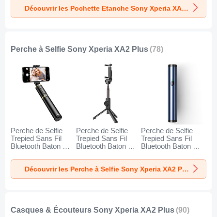
Plus Noir
Plus Or
Plus Orange
Découvrir les Pochette Etanche Sony Xperia XA2 Plus
Perche à Selfie Sony Xperia XA2 Plus
(78)
Perche de Selfie
Perche de Selfie
Perche de Selfie
Trepied Sans Fil
Trepied Sans Fil
Trepied Sans Fil
Bluetooth Baton de
Bluetooth Baton de
Bluetooth Baton de
Selfie Extensible de
Selfie Extensible de
Selfie Extensible de
Poche Universel
Poche Universel
Poche Universel
Découvrir les Perche à Selfie Sony Xperia XA2 Plus
T34 pour Sony
T32 pour Sony
T31 pour Sony
Xperia XA2 Plus Or
Xperia XA2 Plus
Xperia XA2 Plus
et Noir
Noir
Bleu
Casques & Écouteurs Sony Xperia XA2 Plus
(90)