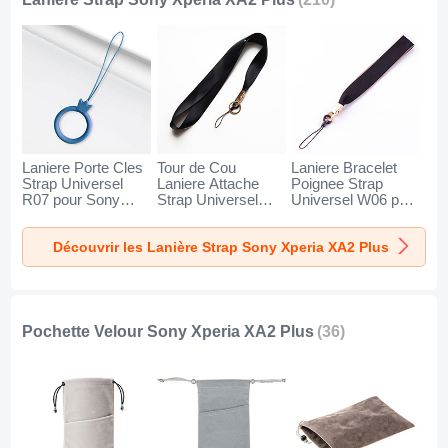
Laniere Porte Cles
Tour de Cou
Laniere Bracelet
Strap Universel
Laniere Attache
Poignee Strap
R07 pour Sony
Strap Universel
Universel W06 pour
Xperia XA2 Plus
N10 pour Sony
Sony Xperia XA2
Bleu
Xperia XA2 Plus
Plus Noir
Découvrir les Lanière Strap Sony Xperia XA2 Plus
Noir
Pochette Velour Sony Xperia XA2 Plus
(36)