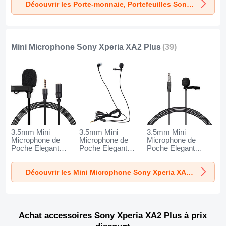
Découvrir les Porte-monnaie, Portefeuilles Sony Xperia XA2 Plus
Mini Microphone Sony Xperia XA2 Plus
(39)
3.5mm Mini
3.5mm Mini
3.5mm Mini
Microphone de
Microphone de
Microphone de
Poche Elegant
Poche Elegant
Poche Elegant
Karaoke Haut-
Karaoke Haut-
Karaoke Haut-
Parleur K06 pour
Parleur K05 pour
Parleur K08 pour
Découvrir les Mini Microphone Sony Xperia XA2 Plus
Sony Xperia XA2
Sony Xperia XA2
Sony Xperia XA2
Plus Noir
Plus Noir
Plus Noir
Achat accessoires Sony Xperia XA2 Plus à prix