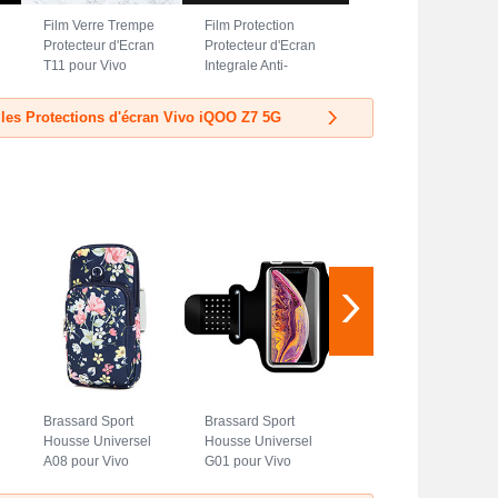
Film Verre Trempe
Film Protection
Protecteur d'Ecran
Protecteur d'Ecran
T11 pour Vivo
Integrale Anti-
iQOO Z7 5G Clair
Lumiere Bleue
pour Vivo iQOO Z7
 les Protections d'écran Vivo iQOO Z7 5G
5G Clair
Brassard Sport
Brassard Sport
Housse Universel
Housse Universel
A08 pour Vivo
G01 pour Vivo
iQOO Z7 5G Bleu
iQOO Z7 5G Noir