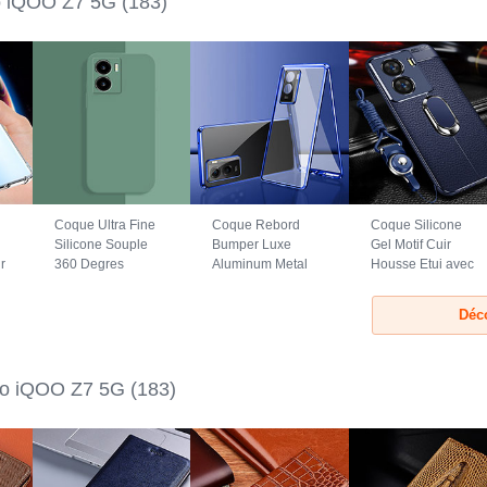
o iQOO Z7 5G
(183)
Coque Ultra Fine
Coque Rebord
Coque Silicone
Silicone Souple
Bumper Luxe
Gel Motif Cuir
r
360 Degres
Aluminum Metal
Housse Etui avec
Housse Etui pour
Miroir 360 Degres
Support Bague
Vivo iQOO Z7 5G
Housse Etui
Anneau Aimante
Déc
Vert
Aimant pour Vivo
Magnetique pour
iQOO Z7 5G Bleu
Vivo iQOO Z7 5G
Bleu
vo iQOO Z7 5G
(183)