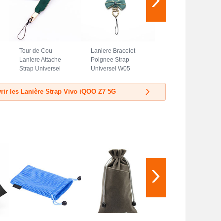
Tour de Cou
Laniere Bracelet
Laniere Attache
Poignee Strap
Strap Universel
Universel W05
N08 pour Vivo
pour Vivo iQOO Z7
iQOO Z7 5G Vert
5G Vert
rir les Lanière Strap Vivo iQOO Z7 5G