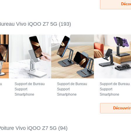
Décou
Bureau Vivo iQOO Z7 5G
(193)
au
Support de Bureau
Support de Bureau
Support de Bureau
Support
Support
Support
Smartphone
Smartphone
Smartphone
Universel N26
Universel N25
Universel N24
7
pour Vivo iQOO Z7
pour Vivo iQOO Z7
pour Vivo iQOO Z7
Découvrir
5G Blanc
5G Noir
5G Noir
Voiture Vivo iQOO Z7 5G
(94)