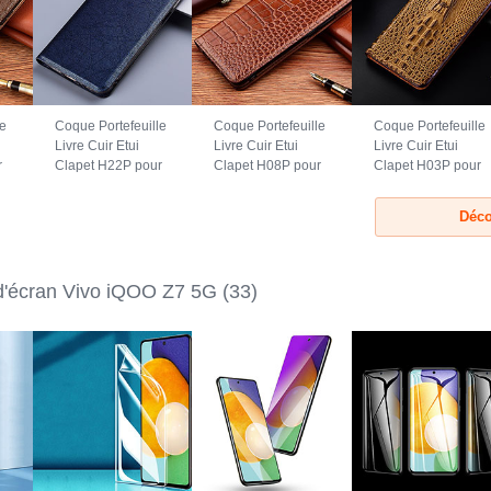
le
Coque Portefeuille
Coque Portefeuille
Coque Portefeuille
Livre Cuir Etui
Livre Cuir Etui
Livre Cuir Etui
r
Clapet H22P pour
Clapet H08P pour
Clapet H03P pour
Vivo iQOO Z7 5G
Vivo iQOO Z7 5G
Vivo iQOO Z7 5G
Bleu
Brun Clair
Marron
Déco
 d'écran Vivo iQOO Z7 5G
(33)