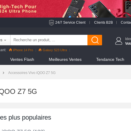
24/7 Service Client
Clients B2B
Conta
Ide
es
Vot
ant:
iPhone 14 Pro
Galaxy S23 Ultra
 Pro
Reno8 Pro
iPhone 13 Pro
Reno7 Pro
Ventes Flash
Meilleures Ventes
Tendance Tech
S22 Ultra
iPhone 12 Pro Max
Mi 11
Accessoires Vivo iQOO Z7 5G
 iQOO Z7 5G
les plus populaires