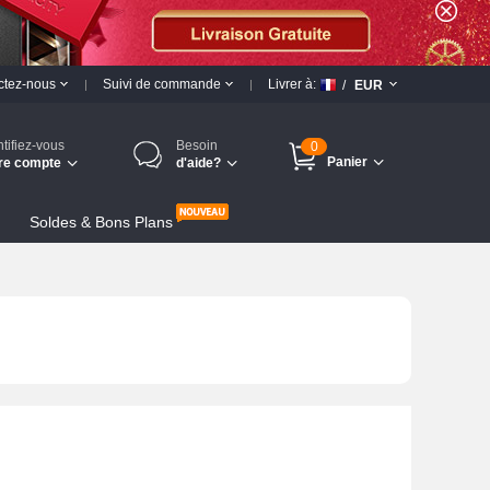
ctez-nous
Suivi de commande
Livrer à:
/
EUR
ntifiez-vous
Besoin
0
Panier
re compte
d'aide?
Soldes & Bons Plans