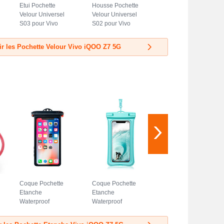
Etui Pochette
Housse Pochette
Velour Universel
Velour Universel
S03 pour Vivo
S02 pour Vivo
iQOO Z7 5G Bleu
iQOO Z7 5G Bleu
Ciel
ir les Pochette Velour Vivo iQOO Z7 5G
Coque Pochette
Coque Pochette
Etanche
Etanche
Waterproof
Waterproof
Universel W14
Universel W12
pour Vivo iQOO Z7
pour Vivo iQOO Z7