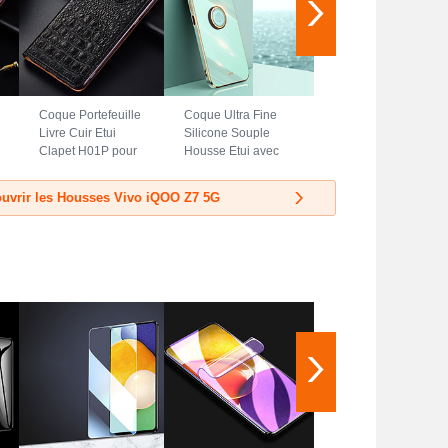
Coque Portefeuille
Coque Ultra Fine
Livre Cuir Etui
Silicone Souple
Clapet H01P pour
Housse Etui avec
Vivo iQOO Z7 5G
Support Bague
Noir
Anneau Aimante
uvrir les Housses Vivo iQOO Z7 5G
Magnetique XL1
pour Vivo iQOO Z7
5G Vert