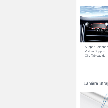
Support Telepho
Voiture Support
Clip Tableau de
Bord Universel
BS6 pour Vivo
iQOO Z7 5G Noir
Lanière Str