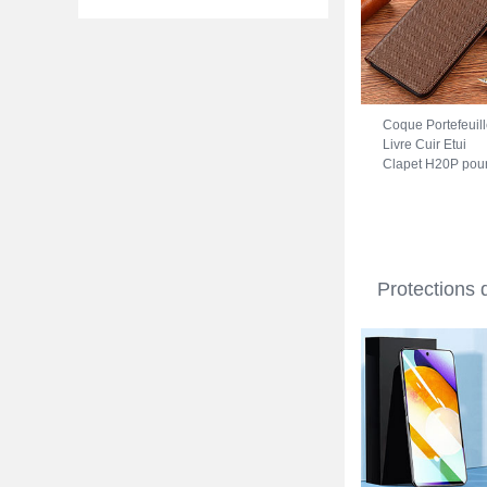
Coque Portefeuil
Livre Cuir Etui
Clapet H20P pou
Vivo iQOO Z7 5G
Marron
Protections