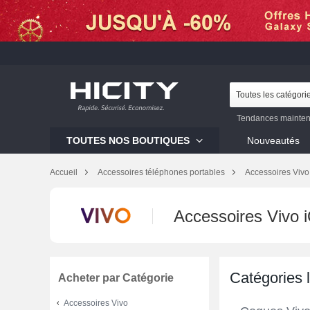
Toutes les catégori
Tendances mainten
Galaxy S23
Mi 12
TOUTES NOS BOUTIQUES
Nouveautés
Galaxy S22
Galaxy 
Accueil
Accessoires téléphones portables
Accessoires Vivo
Accessoires Vivo
Catégories 
Acheter par Catégorie
Accessoires Vivo