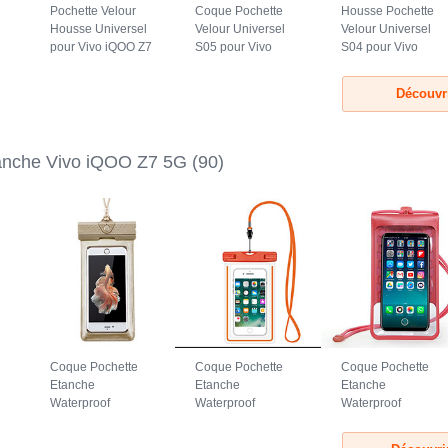
Pochette Velour
Coque Pochette
Housse Pochette
Housse Universel
Velour Universel
Velour Universel
pour Vivo iQOO Z7
S05 pour Vivo
S04 pour Vivo
5G Gris
iQOO Z7 5G
iQOO Z7 5G Noir
Marron
Découvr
anche Vivo iQOO Z7 5G
(90)
Coque Pochette
Coque Pochette
Coque Pochette
Etanche
Etanche
Etanche
Waterproof
Waterproof
Waterproof
Universel W17
Universel W16
Universel W15
7
pour Vivo iQOO Z7
pour Vivo iQOO Z7
pour Vivo iQOO Z7