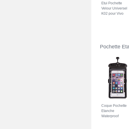
Etui Pochette
Velour Universel
K02 pour Vivo
iQOO Z7 5G Gris
Pochette Et
Coque Pochette
Etanche
Waterproof
Universel W18
pour Vivo iQOO Z