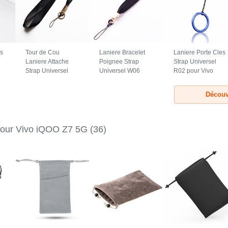
es
Tour de Cou
Laniere Bracelet
Laniere Porte Cles
Laniere Attache
Poignee Strap
Strap Universel
Strap Universel
Universel W06
R02 pour Vivo
N10 pour Vivo
pour Vivo iQOO Z7
iQOO Z7 5G Bleu
iQOO Z7 5G Noir
5G Noir
Découv
lour Vivo iQOO Z7 5G
(36)