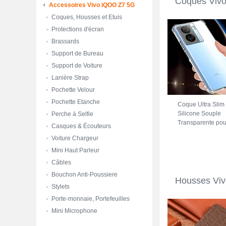
Coques Viv
Accessoires Vivo iQOO Z7 5G
Coques, Housses et Etuis
Protections d'écran
Brassards
Support de Bureau
Support de Voiture
Lanière Strap
Pochette Velour
Pochette Etanche
Coque Ultra Slim
Silicone Souple
Perche à Selfie
Transparente pou
Casques & Écouteurs
Vivo iQOO Z7 5G
Voiture Chargeur
Clair
Mini Haut Parleur
Câbles
Bouchon Anti-Poussiere
Housses Vi
Stylets
Porte-monnaie, Portefeuilles
Mini Microphone