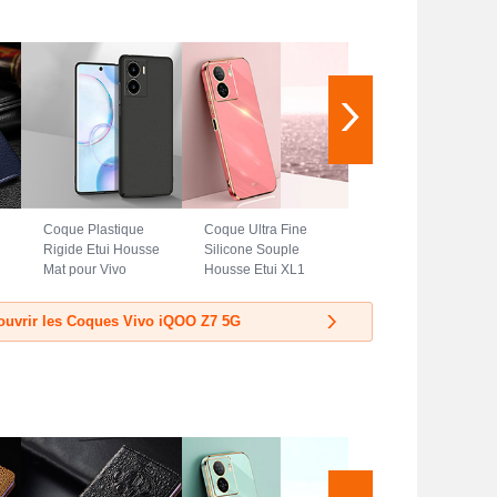
Coque Plastique
Coque Ultra Fine
Rigide Etui Housse
Silicone Souple
Mat pour Vivo
Housse Etui XL1
iQOO Z7 5G Noir
pour Vivo iQOO Z7
5G Rose Rouge
ouvrir les Coques Vivo iQOO Z7 5G