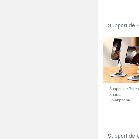
Support de 
Support de Bure
Support
Smartphone
Universel N27
pour Vivo iQOO Z
5G Argent
Support de 