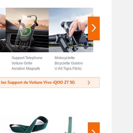
Support Telephone
Motocyclette
Voiture Grille
Bicyclette Guidon
Aeration Magsafe
U Kit Tigra Fitclic
Magnetique Aimant
Neo Velo Support
Universel BS3
Telephone Clip
 les Support de Voiture Vivo iQOO Z7 5G
pour Vivo iQOO Z7
Universel H02
5G Noir
pour Vivo iQOO Z7
5G Noir