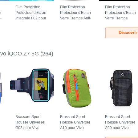
Film Protection
Film Protection
Film Protection
n
Protecteur d'Ecran
Protecteur d'Ecran
Protecteur d'Ecran
-
Integrale F02 pour
Verre Trempe Anti-
Verre Trempe
06
Vivo iQOO Z7 5G
Lumiere Bleue B05
Privacy S01 pour
7
Clair
pour Vivo iQOO Z7
Vivo iQOO Z7 5G
Découvrir
5G Clair
Clair
ivo iQOO Z7 5G
(264)
Brassard Sport
Brassard Sport
Brassard Sport
l
Housse Universel
Housse Universel
Housse Universel
G03 pour Vivo
A10 pour Vivo
A09 pour Vivo
iQOO Z7 5G Noir
iQOO Z7 5G Vert
iQOO Z7 5G Noir