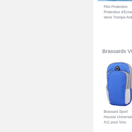
Film Protection
Protecteur d'Ecra
Verre Trempe Anti
Lumiere Bleue B
pour Vivo iQOO Z
5G Clair
Brassards V
Brassard Sport
Housse Universe
A11 pour Vivo
iQOO Z7 5G Bleu