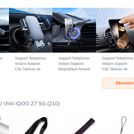
ne
Support Telephone
Support Telephone
Support Telephone
Voiture Support
Voiture Support
Voiture Support
Clip Tableau de
Magnetique Aimant
Clip Tableau de
Bord Universel
Tableau de Bord
Bord Universel
BS3 pour Vivo
Universel BS1
B02S pour Vivo
Découvrir
iQOO Z7 5G Noir
pour Vivo iQOO Z7
iQOO Z7 5G Noir
5G Noir
ap Vivo iQOO Z7 5G
(210)