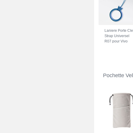
Laniere Porte Cl
Strap Universel
R07 pour Vivo
iQOO Z7 5G Bleu
Pochette Ve