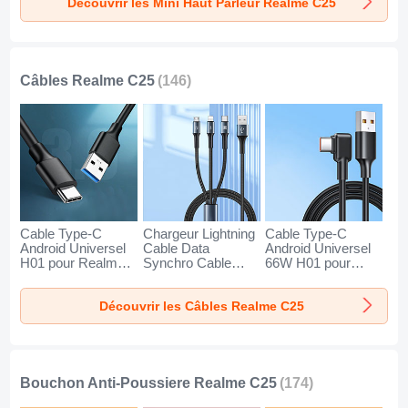
Découvrir les Mini Haut Parleur Realme C25
Or
Noir
Bleu
Câbles Realme C25
(146)
Cable Type-C
Chargeur Lightning
Cable Type-C
Android Universel
Cable Data
Android Universel
H01 pour Realme
Synchro Cable
66W H01 pour
C25 Gris Fonce
Android Micro USB
Realme C25 Noir
Type-C 100W H01
Découvrir les Câbles Realme C25
pour Realme C25
Noir
Bouchon Anti-Poussiere Realme C25
(174)