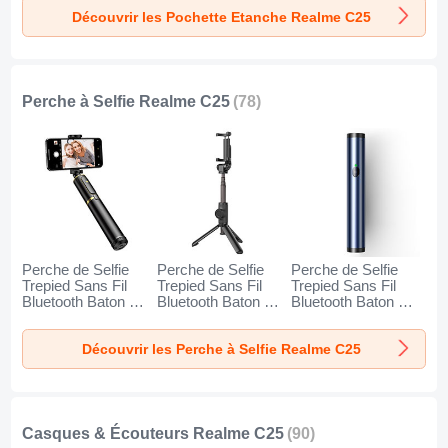
Orange
Découvrir les Pochette Etanche Realme C25
Perche à Selfie Realme C25
(78)
Perche de Selfie
Perche de Selfie
Perche de Selfie
Trepied Sans Fil
Trepied Sans Fil
Trepied Sans Fil
Bluetooth Baton de
Bluetooth Baton de
Bluetooth Baton de
Selfie Extensible de
Selfie Extensible de
Selfie Extensible de
Poche Universel
Poche Universel
Poche Universel
Découvrir les Perche à Selfie Realme C25
T34 pour Realme
T32 pour Realme
T31 pour Realme
C25 Or et Noir
C25 Noir
C25 Bleu
Casques & Écouteurs Realme C25
(90)