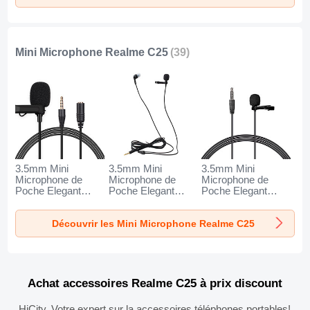
Mini Microphone Realme C25
(39)
3.5mm Mini
3.5mm Mini
3.5mm Mini
Microphone de
Microphone de
Microphone de
Poche Elegant
Poche Elegant
Poche Elegant
Karaoke Haut-
Karaoke Haut-
Karaoke Haut-
Parleur K06 pour
Parleur K05 pour
Parleur K08 pour
Découvrir les Mini Microphone Realme C25
Realme C25 Noir
Realme C25 Noir
Realme C25 Noir
Achat accessoires Realme C25 à prix discount
HiCity, Votre expert sur la accessoires téléphones portables!