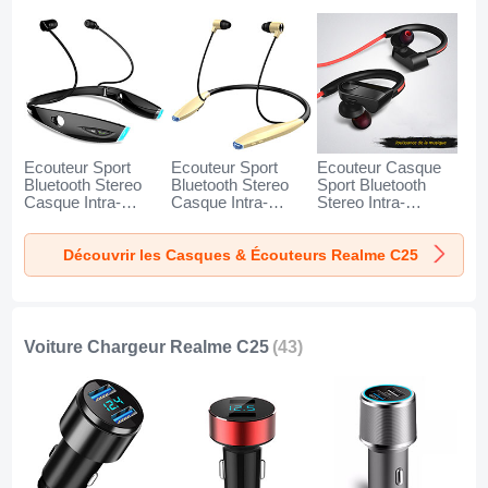
Ecouteur Sport
Ecouteur Sport
Ecouteur Casque
Bluetooth Stereo
Bluetooth Stereo
Sport Bluetooth
Casque Intra-
Casque Intra-
Stereo Intra-
auriculaire Sans fil
auriculaire Sans fil
auriculaire Sans fil
Oreillette H52 pour
Oreillette H51 pour
Oreillette H53 pour
Découvrir les Casques & Écouteurs Realme C25
Realme C25 Noir
Realme C25 Or
Realme C25 Noir
Voiture Chargeur Realme C25
(43)