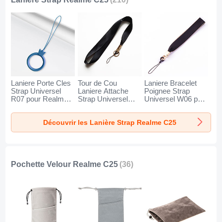
Laniere Porte Cles
Tour de Cou
Laniere Bracelet
Strap Universel
Laniere Attache
Poignee Strap
R07 pour Realme
Strap Universel
Universel W06 pour
C25 Bleu
N10 pour Realme
Realme C25 Noir
C25 Noir
Découvrir les Lanière Strap Realme C25
Pochette Velour Realme C25
(36)