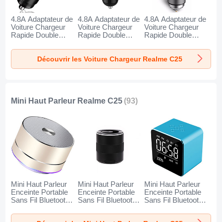
4.8A Adaptateur de
4.8A Adaptateur de
4.8A Adaptateur de
Voiture Chargeur
Voiture Chargeur
Voiture Chargeur
Rapide Double
Rapide Double
Rapide Double
USB Port Universel
USB Port Universel
USB Port Universel
K10 pour Realme
K07 pour Realme
K08 pour Realme
Découvrir les Voiture Chargeur Realme C25
C25 Noir
C25 Rouge
C25 Argent
Mini Haut Parleur Realme C25
(93)
Mini Haut Parleur
Mini Haut Parleur
Mini Haut Parleur
Enceinte Portable
Enceinte Portable
Enceinte Portable
Sans Fil Bluetooth
Sans Fil Bluetooth
Sans Fil Bluetooth
Haut-Parleur K01
Haut-Parleur K09
Haut-Parleur K08
pour Realme C25
pour Realme C25
pour Realme C25