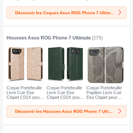
Asus ROG Phone
Etui Degrade Arc
Phone 7 Ultimate
7 Ultimate Clair
en Ciel LS2 pour
Bleu
Découvrir les Coques Asus ROG Phone 7 Ultimate
Asus ROG Phone
7 Ultimate Orange
Housses Asus ROG Phone 7 Ultimate
(275)
Coque Portefeuille
Coque Portefeuille
Coque Portefeuille
Livre Cuir Etui
Livre Cuir Etui
Papillon Livre Cuir
Clapet C01X pour
Clapet C02X pour
Etui Clapet pour
Asus ROG Phone
Asus ROG Phone
Asus ROG Phone
7 Ultimate Or
7 Ultimate Vert
7 Ultimate Gris
Découvrir les Housses Asus ROG Phone 7 Ultimate