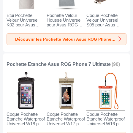
Etui Pochette
Pochette Velour
Coque Pochette
Velour Universel
Housse Universel
Velour Universel
K02 pour Asus
pour Asus ROG
S05 pour Asus
ROG Phone 7
Phone 7 Ultimate
ROG Phone 7
Ultimate Gris
Gris
Ultimate Marron
Découvrir les Pochette Velour Asus ROG Phone 7 Ultimate
Pochette Etanche Asus ROG Phone 7 Ultimate
(90)
Coque Pochette
Coque Pochette
Coque Pochette
Etanche Waterproof
Etanche Waterproof
Etanche Waterproof
Universel W18 pour
Universel W17 pour
Universel W16 pour
Asus ROG Phone
Asus ROG Phone
Asus ROG Phone