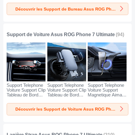
Asus ROG Phone
Asus ROG Phone
Asus ROG Phone
Découvrir les Support de Bureau Asus ROG Phone 7 Ultimate
7 Ultimate Argent
7 Ultimate Blanc
7 Ultimate Noir
Support de Voiture Asus ROG Phone 7 Ultimate
(94)
Support Telephone
Support Telephone
Support Telephone
Voiture Support Clip
Voiture Support Clip
Voiture Support
Tableau de Bord
Tableau de Bord
Magnetique Aimant
Universel BS6 pour
Universel BS3 pour
Tableau de Bord
Asus ROG Phone
Asus ROG Phone
Universel BS1 pour
Découvrir les Support de Voiture Asus ROG Phone 7 Ultimate
7 Ultimate Noir
7 Ultimate Noir
Asus ROG Phone
7 Ultimate Noir
Lanière Strap Asus ROG Phone 7 Ultimate
(210)