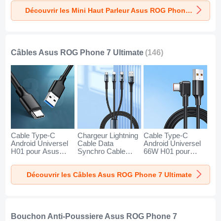
pour Asus ROG
pour Asus ROG
pour Asus ROG
Découvrir les Mini Haut Parleur Asus ROG Phone 7 Ultimate
Phone 7 Ultimate
Phone 7 Ultimate
Phone 7 Ultimate
Or
Noir
Bleu
Câbles Asus ROG Phone 7 Ultimate
(146)
Cable Type-C
Chargeur Lightning
Cable Type-C
Android Universel
Cable Data
Android Universel
H01 pour Asus
Synchro Cable
66W H01 pour
ROG Phone 7
Android Micro USB
Asus ROG Phone
Ultimate Gris
Type-C 100W H01
7 Ultimate Noir
Découvrir les Câbles Asus ROG Phone 7 Ultimate
Fonce
pour Asus ROG
Phone 7 Ultimate
Noir
Bouchon Anti-Poussiere Asus ROG Phone 7