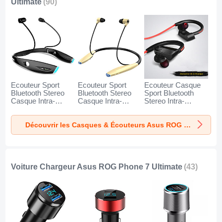
Ultimate
(90)
Ecouteur Sport
Ecouteur Sport
Ecouteur Casque
Bluetooth Stereo
Bluetooth Stereo
Sport Bluetooth
Casque Intra-
Casque Intra-
Stereo Intra-
auriculaire Sans fil
auriculaire Sans fil
auriculaire Sans fil
Oreillette H52 pour
Oreillette H51 pour
Oreillette H53 pour
Découvrir les Casques & Écouteurs Asus ROG Phone 7 Ultimate
Asus ROG Phone
Asus ROG Phone
Asus ROG Phone
7 Ultimate Noir
7 Ultimate Or
7 Ultimate Noir
Voiture Chargeur Asus ROG Phone 7 Ultimate
(43)