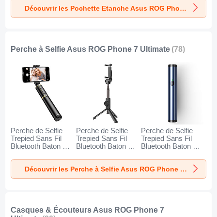
7 Ultimate Noir
7 Ultimate Or
7 Ultimate Orange
Découvrir les Pochette Etanche Asus ROG Phone 7 Ultimate
Perche à Selfie Asus ROG Phone 7 Ultimate
(78)
Perche de Selfie
Perche de Selfie
Perche de Selfie
Trepied Sans Fil
Trepied Sans Fil
Trepied Sans Fil
Bluetooth Baton de
Bluetooth Baton de
Bluetooth Baton de
Selfie Extensible de
Selfie Extensible de
Selfie Extensible de
Poche Universel
Poche Universel
Poche Universel
Découvrir les Perche à Selfie Asus ROG Phone 7 Ultimate
T34 pour Asus
T32 pour Asus
T31 pour Asus
ROG Phone 7
ROG Phone 7
ROG Phone 7
Ultimate Or et Noir
Ultimate Noir
Ultimate Bleu
Casques & Écouteurs Asus ROG Phone 7