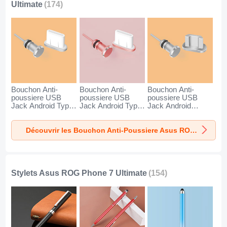
Ultimate
(174)
Bouchon Anti-
Bouchon Anti-
Bouchon Anti-
poussiere USB
poussiere USB
poussiere USB
Jack Android Type-
Jack Android Type-
Jack Android
C Universel pour
C Universel pour
Universel C02 pour
Asus ROG Phone
Asus ROG Phone
Asus ROG Phone
Découvrir les Bouchon Anti-Poussiere Asus ROG Phone 7 Ultimate
7 Ultimate Argent
7 Ultimate Or Rose
7 Ultimate Argent
Stylets Asus ROG Phone 7 Ultimate
(154)