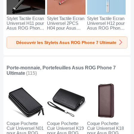
Stylet Tactile Ecran
Stylet Tactile Ecran
Stylet Tactile Ecran
Universel H11 pour
Universel 2PCS
Universel H12 pour
Asus ROG Phone
H04 pour Asus
Asus ROG Phone
7 Ultimate Noir
ROG Phone 7
7 Ultimate Bleu
Ultimate Rouge
Découvrir les Stylets Asus ROG Phone 7 Ultimate
Porte-monnaie, Portefeuilles Asus ROG Phone 7
Ultimate
(115)
Coque Pochette
Coque Pochette
Coque Pochette
Cuir Universel N01
Cuir Universel K19
Cuir Universel K18
pour Asus ROG
pour Asus ROG
pour Asus ROG