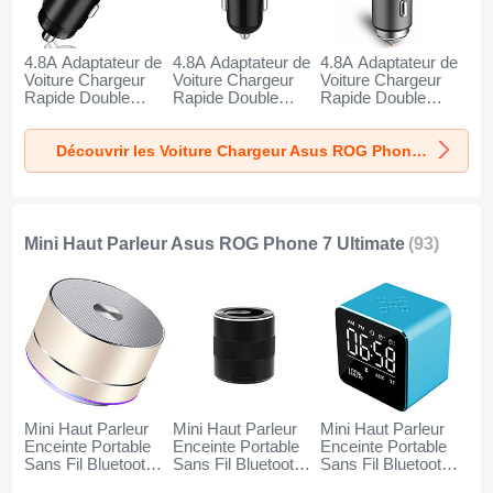
4.8A Adaptateur de
4.8A Adaptateur de
4.8A Adaptateur de
Voiture Chargeur
Voiture Chargeur
Voiture Chargeur
Rapide Double
Rapide Double
Rapide Double
USB Port Universel
USB Port Universel
USB Port Universel
K10 pour Asus
K07 pour Asus
K08 pour Asus
Découvrir les Voiture Chargeur Asus ROG Phone 7 Ultimate
ROG Phone 7
ROG Phone 7
ROG Phone 7
Ultimate Noir
Ultimate Rouge
Ultimate Argent
Mini Haut Parleur Asus ROG Phone 7 Ultimate
(93)
Mini Haut Parleur
Mini Haut Parleur
Mini Haut Parleur
Enceinte Portable
Enceinte Portable
Enceinte Portable
Sans Fil Bluetooth
Sans Fil Bluetooth
Sans Fil Bluetooth
Haut-Parleur K01
Haut-Parleur K09
Haut-Parleur K08