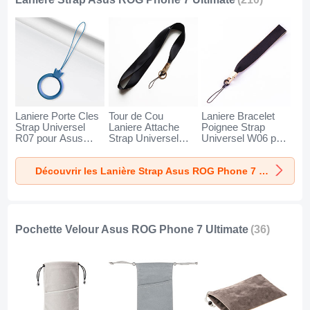
Laniere Porte Cles
Tour de Cou
Laniere Bracelet
Strap Universel
Laniere Attache
Poignee Strap
R07 pour Asus
Strap Universel
Universel W06 pour
ROG Phone 7
N10 pour Asus
Asus ROG Phone
Ultimate Bleu
ROG Phone 7
7 Ultimate Noir
Découvrir les Lanière Strap Asus ROG Phone 7 Ultimate
Ultimate Noir
Pochette Velour Asus ROG Phone 7 Ultimate
(36)