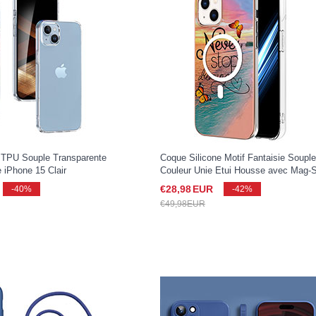
e TPU Souple Transparente
Coque Silicone Motif Fantaisie Souple
 iPhone 15 Clair
Couleur Unie Etui Housse avec Mag-
Magnetic Magnetique pour Apple iPho
€28,
98
EUR
-40%
-42%
15 Mixte
€49,
98
EUR