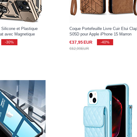
Silicone et Plastique
Coque Portefeuille Livre Cuir Etui Cla
at avec Magnetique
S05D pour Apple iPhone 15 Marron
 Anneau MQ1 pour Apple
€37,
95
EUR
-30%
-40%
€62,
99
EUR