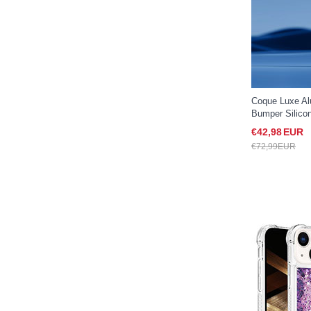
Coque Luxe Al
Bumper Silico
Magnetic Magn
€42,
98
EUR
iPhone 15 Viol
€72,
99
EUR