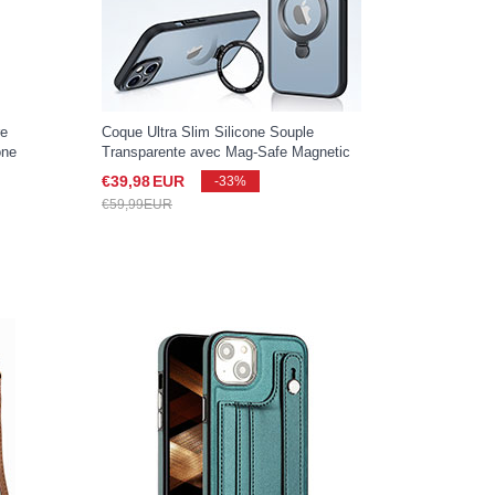
re
Coque Ultra Slim Silicone Souple
one
Transparente avec Mag-Safe Magnetic
Magnetique XD4 pour Apple iPhone 15
€39,
98
EUR
-33%
Noir
€59,
99
EUR