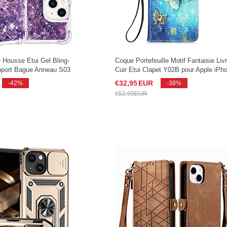
 Housse Etui Gel Bling-
Coque Portefeuille Motif Fantaisie Liv
pport Bague Anneau S03
Cuir Etui Clapet Y02B pour Apple iPh
one 15 Violet
15 Bleu
€32,
95
EUR
-42%
-38%
€52,
99
EUR