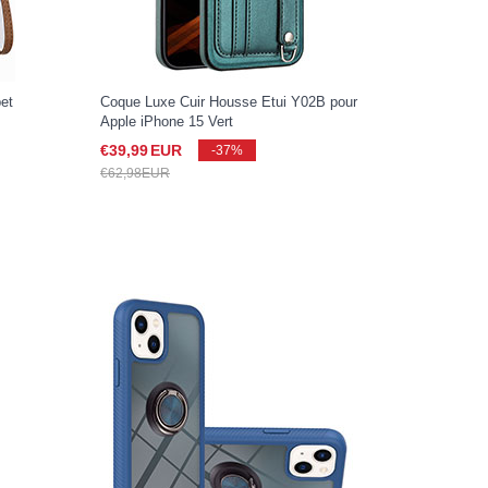
pet
Coque Luxe Cuir Housse Etui Y02B pour
Apple iPhone 15 Vert
€39,
99
EUR
-37%
€62,
98
EUR