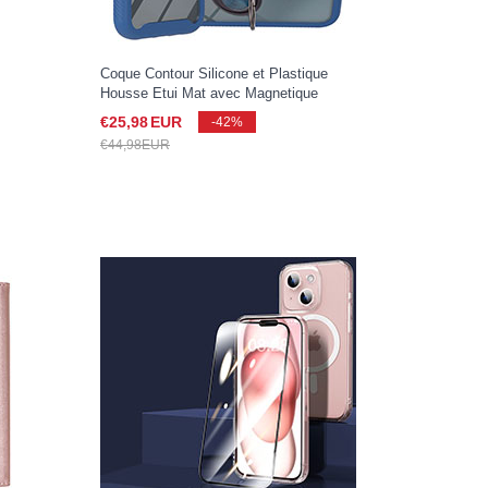
Coque Contour Silicone et Plastique
Housse Etui Mat avec Magnetique
Support Bague Anneau YB1 pour Apple
€25,
98
EUR
-42%
iPhone 15 Bleu
€44,
98
EUR