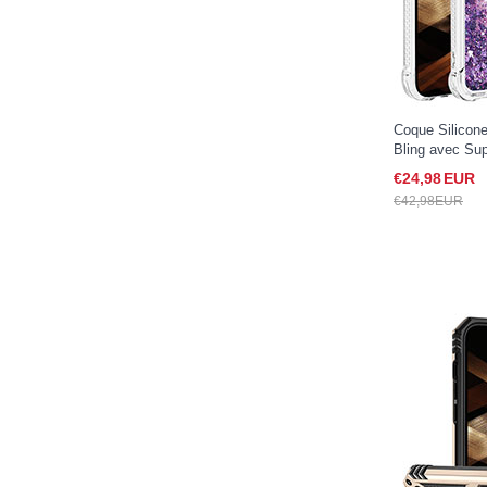
Coque Silicone
Bling avec Su
pour Apple iPh
€24,
98
EUR
€42,
98
EUR