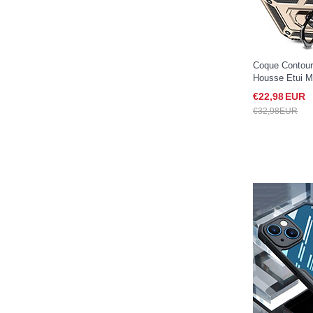
Coque Contour 
Housse Etui M
Support Bague
€22,
98
EUR
iPhone 15 Or
€32,
98
EUR