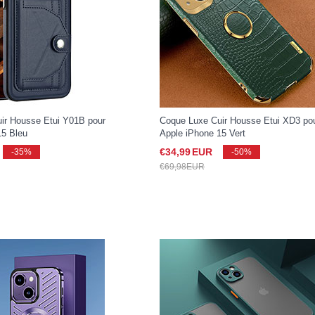
ir Housse Etui Y01B pour
Coque Luxe Cuir Housse Etui XD3 po
15 Bleu
Apple iPhone 15 Vert
€34,
99
EUR
-35%
-50%
€69,
98
EUR