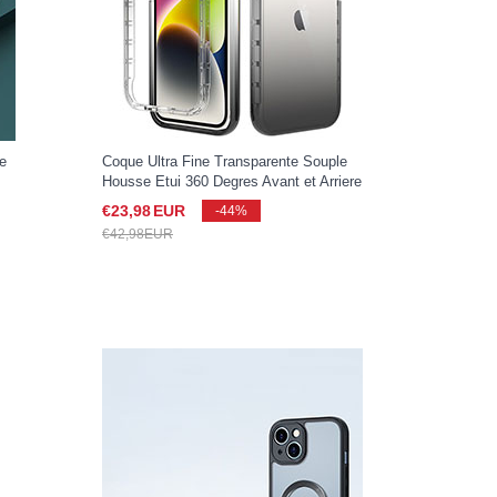
re
Coque Ultra Fine Transparente Souple
Housse Etui 360 Degres Avant et Arriere
Degrade pour Apple iPhone 15 Gris
€23,
98
EUR
-44%
Fonce
€42,
98
EUR