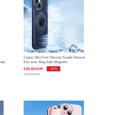
Coque Ultra Fine Silicone Souple Housse
Safe
Etui avec Mag-Safe Magnetic
ne
Magnetique AC1 pour Apple iPhone 15
€28,
98
EUR
-42%
Bleu
€49,
99
EUR