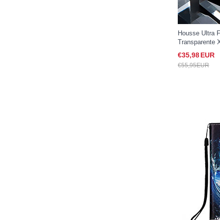
Housse Ultra 
Transparente 
Noir
€35,
98
EUR
€55,
95
EUR