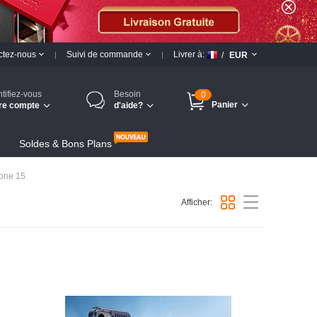
ctez-nous
Suivi de commande
Livrer à:
/
EUR
ntifiez-vous
Besoin
0
Panier
re compte
d'aide?
Soldes & Bons Plans
hone 15
Afficher: