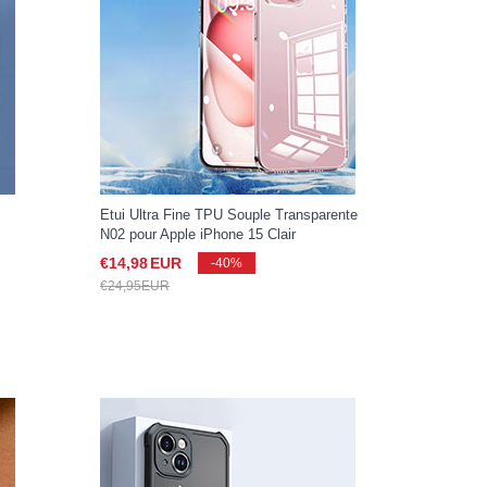
Etui Ultra Fine TPU Souple Transparente
N02 pour Apple iPhone 15 Clair
€14,
98
EUR
-40%
€24,
95
EUR