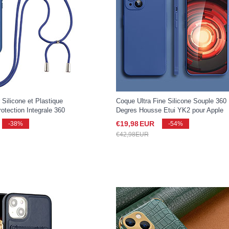
Silicone et Plastique
Coque Ultra Fine Silicone Souple 360
otection Integrale 360
Degres Housse Etui YK2 pour Apple
niere Strap pour Apple
iPhone 15 Bleu
€19,
98
EUR
-38%
-54%
u
€42,
98
EUR