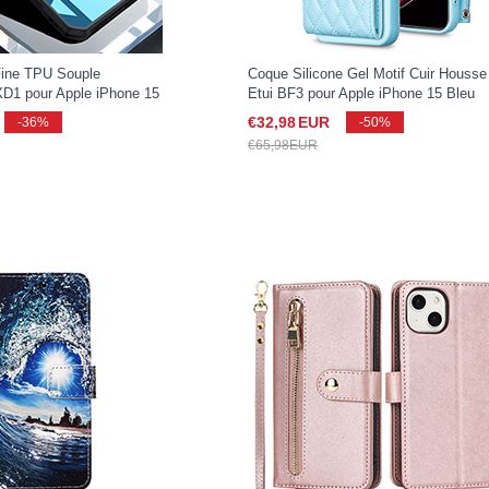
Fine TPU Souple
Coque Silicone Gel Motif Cuir Housse
XD1 pour Apple iPhone 15
Etui BF3 pour Apple iPhone 15 Bleu
€32,
98
EUR
-36%
-50%
€65,
98
EUR