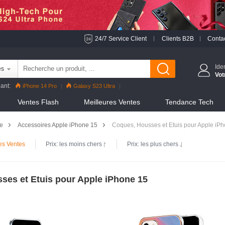
24/7 Service Client
Clients B2B
Conta
Ide
es
Vot
ant:
iPhone 14 Pro
Galaxy S23 Ultra
 Pro
Reno8 Pro
iPhone 13 Pro
Reno7 Pro
Ventes Flash
Meilleures Ventes
Tendance Tech
S22 Ultra
iPhone 12 Pro Max
Mi 11
le
Accessoires Apple iPhone 15
Coques, Housses et Etuis pour Apple iP
es Ventes
Prix: les moins chers
Prix: les plus chers
ses et Etuis pour Apple iPhone 15