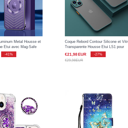
uminum Metal Housse et
Coque Rebord Contour Silicone et Vit
ne Etui avec Mag-Safe
Transparente Housse Etui LS1 pour
etique AC1 pour Apple
Apple iPhone 15 Vert Nuit
€21,
98
EUR
-41%
-27%
et
€29,
98
EUR