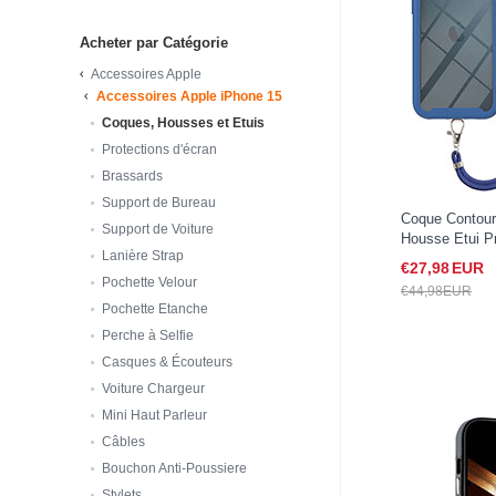
Acheter par Catégorie
Accessoires Apple
Accessoires Apple iPhone 15
Coques, Housses et Etuis
Protections d'écran
Brassards
Support de Bureau
Coque Contour 
Support de Voiture
Housse Etui Pr
Lanière Strap
Degres avec La
€27,
98
EUR
iPhone 15 Ble
Pochette Velour
€44,
98
EUR
Pochette Etanche
Perche à Selfie
Casques & Écouteurs
Voiture Chargeur
Mini Haut Parleur
Câbles
Bouchon Anti-Poussiere
Stylets