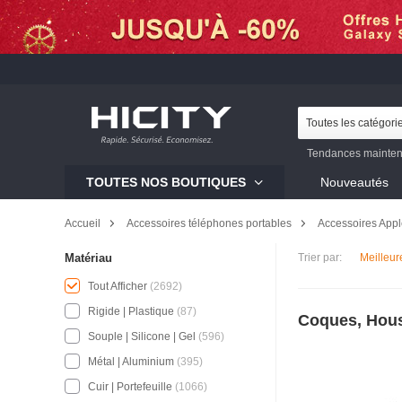
Toutes les catégori
Tendances mainten
Galaxy S23
Mi 12
TOUTES NOS BOUTIQUES
Nouveautés
Galaxy S22
Galaxy 
Accueil
Accessoires téléphones portables
Accessoires App
Trier par:
Meilleur
Matériau
Tout Afficher
(2692)
Rigide | Plastique
(87)
Coques, Hous
Souple | Silicone | Gel
(596)
Métal | Aluminium
(395)
Cuir | Portefeuille
(1066)