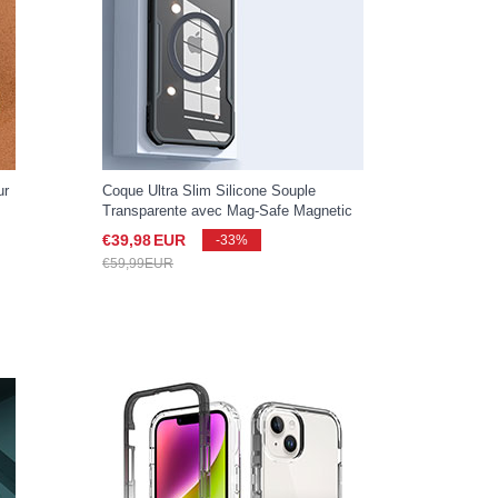
ur
Coque Ultra Slim Silicone Souple
Transparente avec Mag-Safe Magnetic
Magnetique XD3 pour Apple iPhone 15
€39,
98
EUR
-33%
Noir
€59,
99
EUR