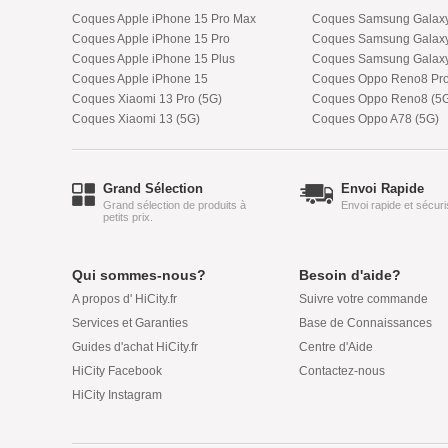
Coques Apple iPhone 15 Pro Max
Coques Samsung Galaxy 
Coques Apple iPhone 15 Pro
Coques Samsung Galaxy
Coques Apple iPhone 15 Plus
Coques Samsung Galaxy
Coques Apple iPhone 15
Coques Oppo Reno8 Pro
Coques Xiaomi 13 Pro (5G)
Coques Oppo Reno8 (5
Coques Xiaomi 13 (5G)
Coques Oppo A78 (5G)
Grand Sélection
Envoi Rapide
Grand sélection de produits à
Envoi rapide et sécur
petits prix.
Qui sommes-nous?
Besoin d'aide?
A propos d' HiCity.fr
Suivre votre commande
Services et Garanties
Base de Connaissances
Guides d'achat HiCity.fr
Centre d'Aide
HiCity Facebook
Contactez-nous
HiCity Instagram