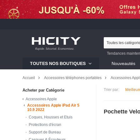
Toutes les catégori
Tendances mainten
Galaxy S23
Mi 12
TOUTES NOS BOUTIQUES
Nouveautés
Galaxy S22
Galaxy 
Accueil
Accessoires téléphones portables
Accessoires App
Trier par:
Meilleur
Acheter par Catégorie
Accessoires Apple
Accessoires Apple iPad Air 5
10.9 2022
Pochette Velo
Coques, Housses et Etuis
Protections d'écran
Support de Bureau
Casques & Écouteurs