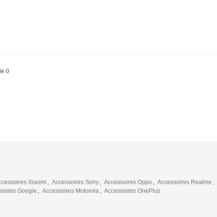
de 0
ccessoires Xiaomi
,
Accessoires Sony
,
Accessoires Oppo
,
Accessoires Realme
,
soires Google
,
Accessoires Motorola
,
Accessoires OnePlus