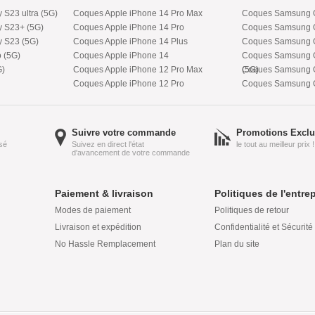
S23 ultra (5G)
Coques Apple iPhone 14 Pro Max
Coques Samsung Ga
 S23+ (5G)
Coques Apple iPhone 14 Pro
Coques Samsung G
 S23 (5G)
Coques Apple iPhone 14 Plus
Coques Samsung G
 (5G)
Coques Apple iPhone 14
Coques Samsung Ga
G)
Coques Apple iPhone 12 Pro Max
(5G)
Coques Samsung G
Coques Apple iPhone 12 Pro
Coques Samsung Ga
Suivre votre commande
Promotions Exclu
isé
Suivez en direct l'état
le tout au meilleur prix !
d'avancement de votre commande
Paiement & livraison
Politiques de l'entre
Modes de paiement
Politiques de retour
Livraison et expédition
Confidentialité et Sécurité
No Hassle Remplacement
Plan du site