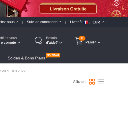
ctez-nous
Suivi de commande
Livrer à:
/
EUR
ntifiez-vous
Besoin
0
Panier
re compte
d'aide?
Soldes & Bons Plans
d Air 5 10.9 2022
Afficher: