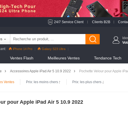
24/7 Service Client
Clients B2B
Conta
Ide
es
Vot
ant:
iPhone 14 Pro
Galaxy S23 Ultra
 Pro
Reno8 Pro
iPhone 13 Pro
Reno7 Pro
Ventes Flash
Meilleures Ventes
Tendance Tech
S22 Ultra
iPhone 12 Pro Max
Mi 11
le
Accessoires Apple iPad Air 5 10.9 2022
Pochette Velour pour Apple iPa
es Ventes
Prix: les moins chers
Prix: les plus chers
ur pour Apple iPad Air 5 10.9 2022