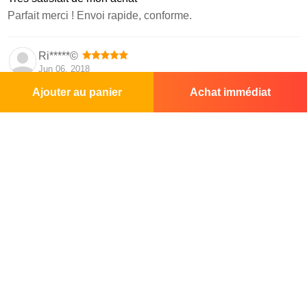
Parfait merci ! Envoi rapide, conforme.
Ri*****©
Jun 06, 2018
Ajouter au panier
Achat immédiat
Produit très correct
Spedizione rapida, oggetto di buona qualità.
Ch*****s
May 26, 2018
Trés bonne offre
Excellent suivi. Produit correspondant à mon attente. Merci
Io*****s
May 24, 2018
Le plus parfait des produit
Article neuf, livraison rapide et soignée, transaction au top!