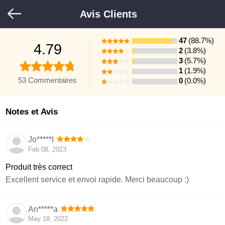
Avis Clients
47
(88.7%)
4.79
2
(3.8%)
3
(5.7%)
1
(1.9%)
53 Commentaires
0
(0.0%)
Notes et Avis
Jo*****I
Feb 08, 2023
Produit très correct
Excellent service et envoi rapide. Merci beaucoup :)
An*****a
May 18, 2022