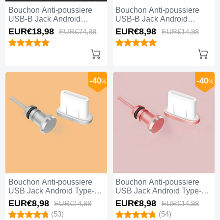
Bouchon Anti-poussiere
Bouchon Anti-poussiere
USB-B Jack Android
USB-B Jack Android
Universel 5PCS H02 Noir
Universel H01 Bleu
EUR€18,
98
EUR€8,
98
EUR€74,
98
EUR€14,
98
-40
-40
%
%
Bouchon Anti-poussiere
Bouchon Anti-poussiere
USB Jack Android Type-C
USB Jack Android Type-C
Universel Argent
Universel Or Rose
EUR€8,
98
EUR€8,
98
EUR€14,
98
EUR€14,
98
(53)
(54)