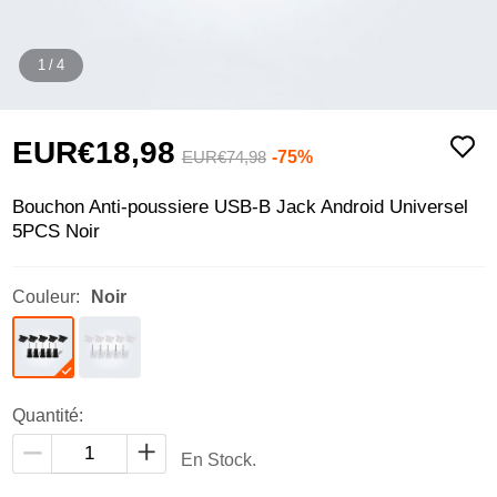
1
/
4
EUR€18,
98
-75%
EUR€74,
98
Bouchon Anti-poussiere USB-B Jack Android Universel
5PCS Noir
Couleur:
Noir
Quantité:
En Stock.