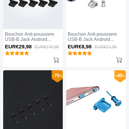
Bouchon Anti-poussiere
Bouchon Anti-poussiere
USB-B Jack Android
USB-B Jack Android
Universel 10PCS Noir
Universel H02 Argent
EUR€29,
98
EUR€8,
98
EUR€140,
98
EUR€14,
98
-75
-40
%
%