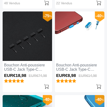
48 Vendus
22 Vendus
-75
-40
%
%
Bouchon Anti-poussiere
Bouchon Anti-poussiere
USB-C Jack Type-C
USB-C Jack Type-C
Universel 5PCS H02 Noir
Universel H17 Bleu
EUR€18,
98
EUR€8,
98
EUR€74,
98
EUR€14,
98
-40
-40
%
%