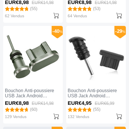
Universel C02 Argent
Universel C02 Or Rose
EUR€8,
98
EUR€8,
98
EUR€14,
98
EUR€14,
98
(55)
(53)
62 Vendus
64 Vendus
-40
-29
%
%
Bouchon Anti-poussiere
Bouchon Anti-poussiere
USB Jack Android
USB Jack Android
Universel Gris
Universel C01 Noir
EUR€8,
98
EUR€4,
95
EUR€14,
98
EUR€6,
99
(60)
(55)
129 Vendus
132 Vendus