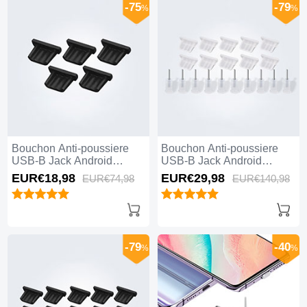
-75
-79
%
%
Bouchon Anti-poussiere
Bouchon Anti-poussiere
USB-B Jack Android
USB-B Jack Android
Universel 5PCS H01 Noir
Universel 10PCS H01
EUR€18,
98
EUR€29,
98
EUR€74,
98
EUR€140,
98
Blanc
-79
-40
%
%