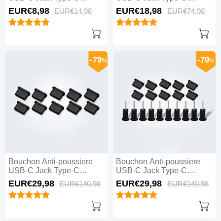
Universel H12 Bleu
Universel 5PCS H01 Blanc
EUR€8,
98
EUR€18,
98
EUR€14,
98
EUR€74,
98
-79
-79
%
%
Bouchon Anti-poussiere
Bouchon Anti-poussiere
USB-C Jack Type-C
USB-C Jack Type-C
Universel 10PCS H01 Noir
Universel 10PCS Noir
EUR€29,
98
EUR€29,
98
EUR€140,
98
EUR€140,
98