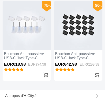
-75
-86
%
%
Bouchon Anti-poussiere
Bouchon Anti-poussiere
USB-C Jack Type-C
USB-C Jack Type-C
Universel 5PCS Blanc
Universel 20PCS Noir
EUR€18,
98
EUR€42,
98
EUR€74,
98
EUR€299,
98
A propos d'HiCity.fr