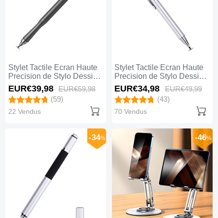
Stylet Tactile Ecran Haute
Stylet Tactile Ecran Haute
Precision de Stylo Dessin
Precision de Stylo Dessin
Universel P13 Noir
Universel P12 Argent
EUR€39,
98
EUR€34,
98
EUR€59,
98
EUR€49,
99
(59)
(43)
22 Vendus
70 Vendus
-34
-46
%
%