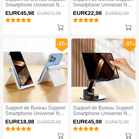
Smartphone Universel N18
Smartphone Universel N17
Gris
Argent
EUR€45,
98
EUR€22,
98
EUR€72,
99
EUR€32,
99
-37
-37
%
%
Support de Bureau Support
Support de Bureau Support
Smartphone Universel N16
Smartphone Universel N15
Blanc
Noir
EUR€18,
98
EUR€45,
98
EUR€29,
99
EUR€72,
99