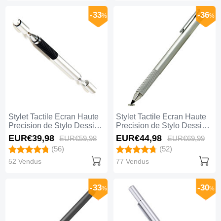
-33
-36
%
%
Stylet Tactile Ecran Haute
Stylet Tactile Ecran Haute
Precision de Stylo Dessin
Precision de Stylo Dessin
Universel P15 Argent
Universel P14 Argent
EUR€39,
98
EUR€44,
98
EUR€59,
98
EUR€69,
99
(56)
(52)
52 Vendus
77 Vendus
-33
-30
%
%