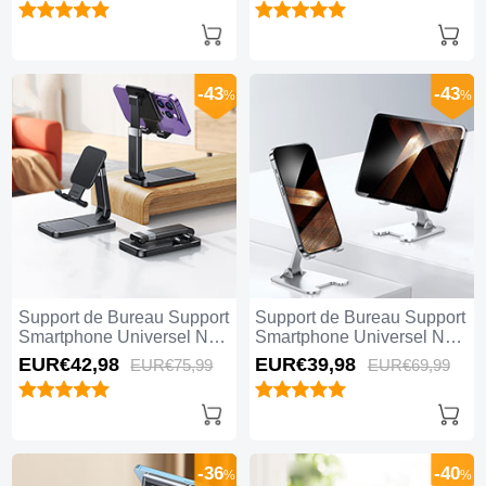
-43
-43
%
%
Support de Bureau Support
Support de Bureau Support
Smartphone Universel N24
Smartphone Universel N23
Noir
Argent
EUR€42,
98
EUR€39,
98
EUR€75,
99
EUR€69,
99
-36
-40
%
%