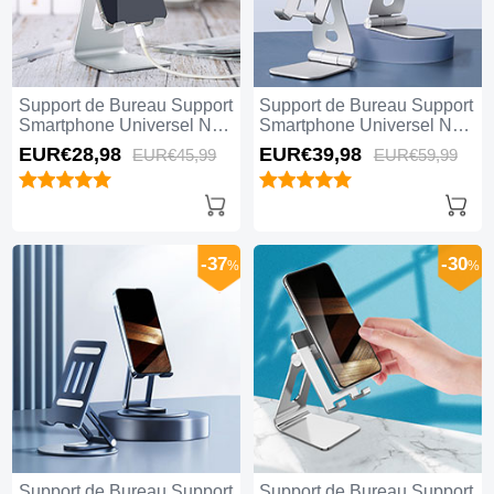
Support de Bureau Support
Support de Bureau Support
Smartphone Universel N20
Smartphone Universel N19
Argent
Argent
EUR€28,
98
EUR€39,
98
EUR€45,
99
EUR€59,
99
-37
-30
%
%
Support de Bureau Support
Support de Bureau Support