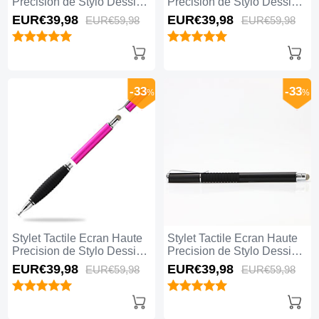
Precision de Stylo Dessin
Precision de Stylo Dessin
Universel H01 Or
Universel H04 Or Rose
EUR€39,
98
EUR€39,
98
EUR€59,
98
EUR€59,
98
-33
-33
%
%
Stylet Tactile Ecran Haute
Stylet Tactile Ecran Haute
Precision de Stylo Dessin
Precision de Stylo Dessin
Universel H03 Rose Rouge
Universel H05 Noir
EUR€39,
98
EUR€39,
98
EUR€59,
98
EUR€59,
98