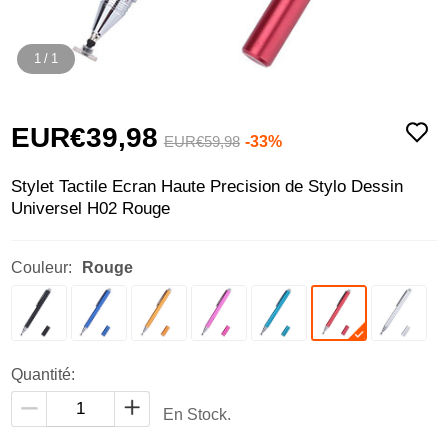
1
/
1
EUR€39,
98
-33%
EUR€59,
98
Stylet Tactile Ecran Haute Precision de Stylo Dessin
Universel H02 Rouge
Couleur:
Rouge
Quantité:
En Stock.