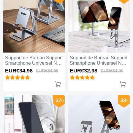
Support de Bureau Support
Support de Bureau Support
Smartphone Universel N22
Smartphone Universel N21
Argent
Blanc
EUR€34,
98
EUR€32,
98
EUR€54,
99
EUR€54,
99
-37
-33
%
%