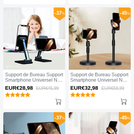
-37
-45
%
%
Support de Bureau Support
Support de Bureau Support
Smartphone Universel N14
Smartphone Universel N13
Noir
Noir
EUR€28,
98
EUR€32,
98
EUR€45,
99
EUR€59,
99
-37
-45
%
%