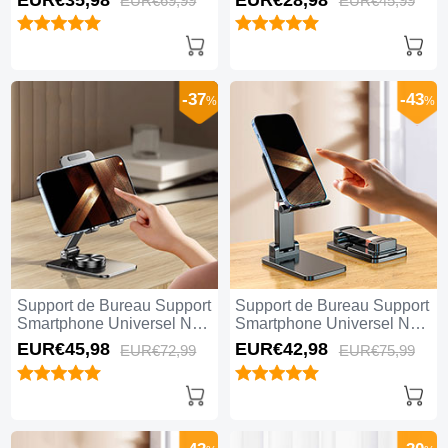
EUR€69,
99
EUR€45,
99
-37
-43
%
%
Support de Bureau Support
Support de Bureau Support
Smartphone Universel N06
Smartphone Universel N03
Noir
Noir
EUR€45,
98
EUR€42,
98
EUR€72,
99
EUR€75,
99