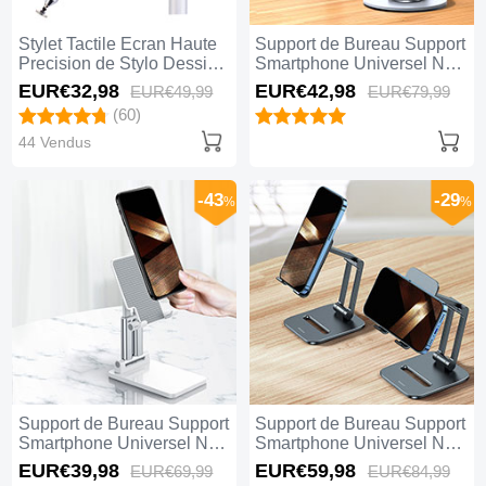
Stylet Tactile Ecran Haute
Support de Bureau Support
Precision de Stylo Dessin
Smartphone Universel N27
Universel P11 Argent
Argent
EUR€32,
98
EUR€42,
98
EUR€49,
99
EUR€79,
99
(60)
44 Vendus
-43
-29
%
%
Support de Bureau Support
Support de Bureau Support
Smartphone Universel N26
Smartphone Universel N25
Blanc
Noir
EUR€39,
98
EUR€59,
98
EUR€69,
99
EUR€84,
99