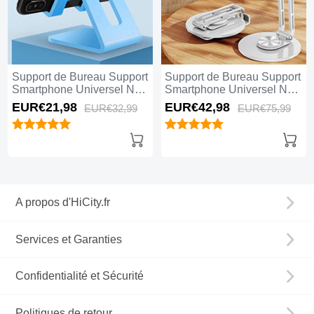
Support de Bureau Support
Support de Bureau Support
Smartphone Universel N01
Smartphone Universel N04
Bleu
Blanc
EUR€21,
98
EUR€42,
98
EUR€32,
99
EUR€75,
99
A propos d'HiCity.fr
Services et Garanties
Confidentialité et Sécurité
Politiques de retour