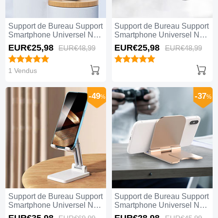
Support de Bureau Support
Support de Bureau Support
Smartphone Universel N10
Smartphone Universel N09
Noir
Noir
EUR€25,
98
EUR€25,
98
EUR€48,
99
EUR€48,
99
1 Vendus
-49
-37
%
%
Support de Bureau Support
Support de Bureau Support
Smartphone Universel N08
Smartphone Universel N07
Blanc
Or
EUR€35,
98
EUR€28,
98