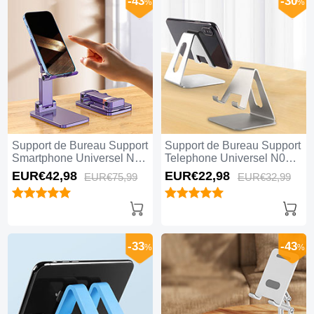
-43
-30
%
%
Support de Bureau Support
Support de Bureau Support
Smartphone Universel N03
Telephone Universel N02
Violet
Argent
EUR€42,
98
EUR€22,
98
EUR€75,
99
EUR€32,
99
-33
-43
%
%