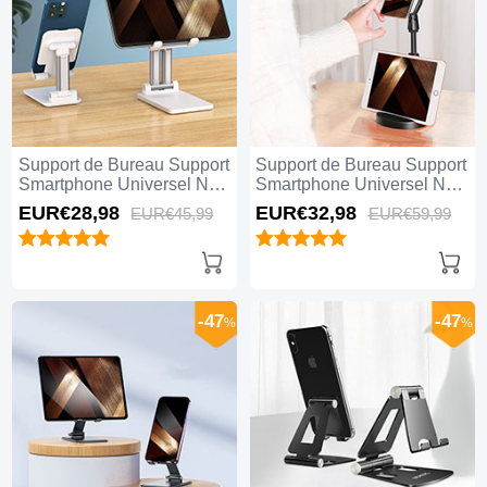
Support de Bureau Support
Support de Bureau Support
Smartphone Universel N12
Smartphone Universel N11
Blanc
Noir
EUR€28,
98
EUR€32,
98
EUR€45,
99
EUR€59,
99
-47
-47
%
%