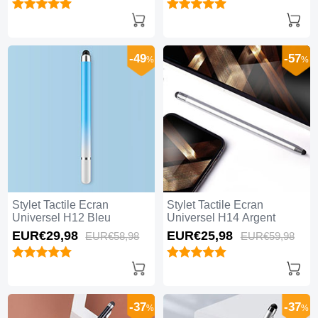
-49
-57
%
%
Stylet Tactile Ecran
Stylet Tactile Ecran
Universel H12 Bleu
Universel H14 Argent
EUR€29,
98
EUR€25,
98
EUR€58,
98
EUR€59,
98
-37
-37
%
%