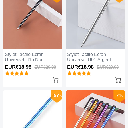
Stylet Tactile Ecran
Stylet Tactile Ecran
Universel H15 Noir
Universel H01 Argent
EUR€18,
98
EUR€18,
98
EUR€29,
98
EUR€29,
98
-57
-71
%
%