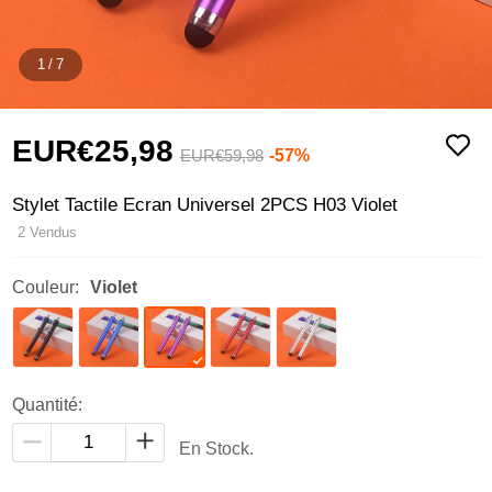
1
/
7
EUR€25,
98
-57%
EUR€59,
98
Stylet Tactile Ecran Universel 2PCS H03 Violet
2 Vendus
Couleur:
Violet
Quantité:
En Stock.