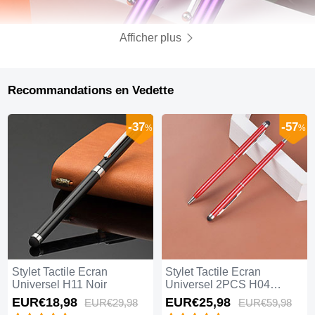
Afficher plus
Recommandations en Vedette
-37
-57
%
%
Stylet Tactile Ecran
Stylet Tactile Ecran
Universel H11 Noir
Universel 2PCS H04
Rouge
EUR€18,
98
EUR€25,
98
EUR€29,
98
EUR€59,
98