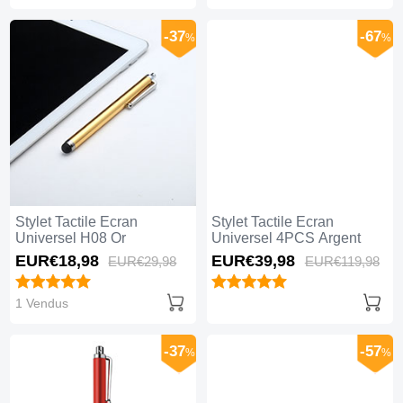
-37
-67
%
%
Stylet Tactile Ecran
Stylet Tactile Ecran
Universel H08 Or
Universel 4PCS Argent
EUR€18,
98
EUR€39,
98
EUR€29,
98
EUR€119,
98
1 Vendus
-37
-57
%
%