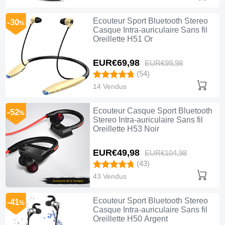
Ecouteur Sport Bluetooth Stereo
-30
%
Casque Intra-auriculaire Sans fil
Oreillette H51 Or
EUR€69,
98
EUR€99,
98
(54)
14 Vendus
Ecouteur Casque Sport Bluetooth
-52
%
Stereo Intra-auriculaire Sans fil
Oreillette H53 Noir
EUR€49,
98
EUR€104,
98
(43)
43 Vendus
Ecouteur Sport Bluetooth Stereo
-41
%
Casque Intra-auriculaire Sans fil
Oreillette H50 Argent