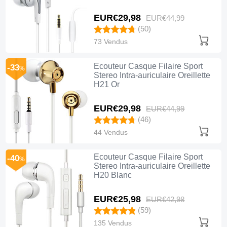
EUR€29,
98
EUR€44,
99
(50)
73 Vendus
Ecouteur Casque Filaire Sport
-33
%
Stereo Intra-auriculaire Oreillette
H21 Or
EUR€29,
98
EUR€44,
99
(46)
44 Vendus
Ecouteur Casque Filaire Sport
-40
%
Stereo Intra-auriculaire Oreillette
H20 Blanc
EUR€25,
98
EUR€42,
98
(59)
135 Vendus