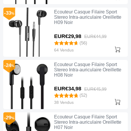
Ecouteur Casque Filaire Sport
-33
%
Stereo Intra-auriculaire Oreillette
H09 Noir
EUR€29,
98
EUR€44,
99
(56)
64 Vendus
Ecouteur Casque Filaire Sport
-24
%
Stereo Intra-auriculaire Oreillette
H08 Noir
EUR€34,
98
EUR€45,
99
(52)
38 Vendus
Ecouteur Casque Filaire Sport
-29
%
Stereo Intra-auriculaire Oreillette
H07 Noir