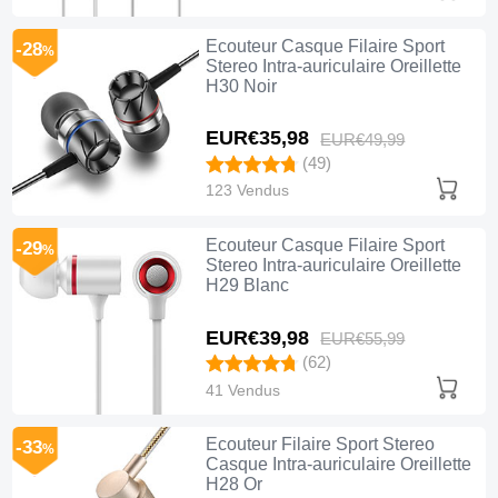
Ecouteur Casque Filaire Sport
-28
%
Stereo Intra-auriculaire Oreillette
H30 Noir
EUR€35,
98
EUR€49,
99
(49)
123 Vendus
Ecouteur Casque Filaire Sport
-29
%
Stereo Intra-auriculaire Oreillette
H29 Blanc
EUR€39,
98
EUR€55,
99
(62)
41 Vendus
Ecouteur Filaire Sport Stereo
-33
%
Casque Intra-auriculaire Oreillette
H28 Or