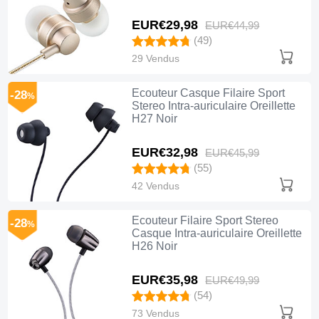
EUR€29,
98
EUR€44,
99
(49)
29 Vendus
Ecouteur Casque Filaire Sport
-28
%
Stereo Intra-auriculaire Oreillette
H27 Noir
EUR€32,
98
EUR€45,
99
(55)
42 Vendus
Ecouteur Filaire Sport Stereo
-28
%
Casque Intra-auriculaire Oreillette
H26 Noir
EUR€35,
98
EUR€49,
99
(54)
73 Vendus