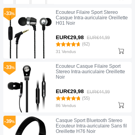
Ecouteur Filaire Sport Stereo
-33
%
Casque Intra-auriculaire Oreillette
H01 Noir
EUR€29,
98
EUR€44,
99
(62)
31 Vendus
Ecouteur Casque Filaire Sport
-33
%
Stereo Intra-auriculaire Oreillette
Noir
EUR€29,
98
EUR€44,
99
(55)
86 Vendus
Casque Sport Bluetooth Stereo
-39
%
Ecouteur Intra-auriculaire Sans fil
Oreillette H76 Noir