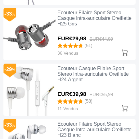
Ecouteur Filaire Sport Stereo
-33
%
Casque Intra-auriculaire Oreillette
H25 Gris
EUR€29,
98
EUR€44,
99
(51)
36 Vendus
Ecouteur Casque Filaire Sport
-29
%
Stereo Intra-auriculaire Oreillette
H24 Argent
EUR€39,
98
EUR€55,
99
(58)
11 Vendus
Ecouteur Filaire Sport Stereo
-33
%
Casque Intra-auriculaire Oreillette
H23 Blanc