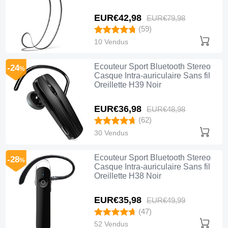
EUR€42,
98
EUR€79,
98
(59)
10 Vendus
Ecouteur Sport Bluetooth Stereo
-24
%
Casque Intra-auriculaire Sans fil
Oreillette H39 Noir
EUR€36,
98
EUR€48,
98
(62)
30 Vendus
Ecouteur Sport Bluetooth Stereo
-28
%
Casque Intra-auriculaire Sans fil
Oreillette H38 Noir
EUR€35,
98
EUR€49,
99
(47)
52 Vendus