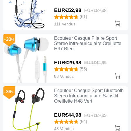
EUR€52,
98
EUR€89,
98
(61)
111 Vendus
Ecouteur Casque Filaire Sport
-30
%
Stereo Intra-auriculaire Oreillette
H37 Bleu
EUR€29,
98
EUR€42,
99
(55)
83 Vendus
Ecouteur Casque Sport Bluetooth
-36
%
Stereo Intra-auriculaire Sans fil
Oreillette H48 Vert
EUR€44,
98
EUR€69,
99
(54)
48 Vendus