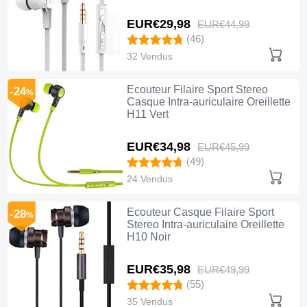
EUR€29,
98
EUR€44,
99
(46)
32 Vendus
Ecouteur Filaire Sport Stereo
-24
%
Casque Intra-auriculaire Oreillette
H11 Vert
EUR€34,
98
EUR€45,
99
(49)
24 Vendus
Ecouteur Casque Filaire Sport
-28
%
Stereo Intra-auriculaire Oreillette
H10 Noir
EUR€35,
98
EUR€49,
99
(55)
35 Vendus