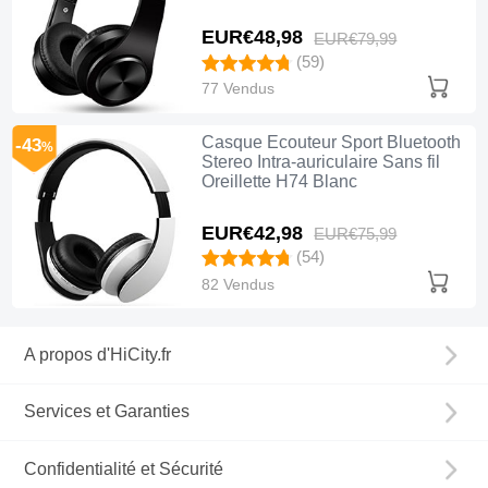
EUR€48,
98
EUR€79,
99
(59)
77 Vendus
Casque Ecouteur Sport Bluetooth
-43
%
Stereo Intra-auriculaire Sans fil
Oreillette H74 Blanc
EUR€42,
98
EUR€75,
99
(54)
82 Vendus
A propos d'HiCity.fr
Services et Garanties
Confidentialité et Sécurité