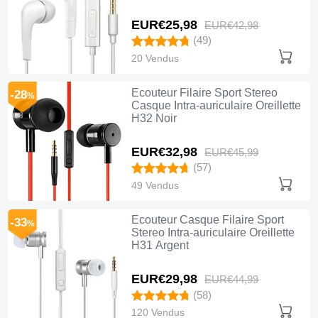
EUR€25,
98
EUR€42,
98
(49)
20 Vendus
Ecouteur Filaire Sport Stereo
-28
%
Casque Intra-auriculaire Oreillette
H32 Noir
EUR€32,
98
EUR€45,
99
(57)
49 Vendus
Ecouteur Casque Filaire Sport
-33
%
Stereo Intra-auriculaire Oreillette
H31 Argent
EUR€29,
98
EUR€44,
99
(58)
120 Vendus