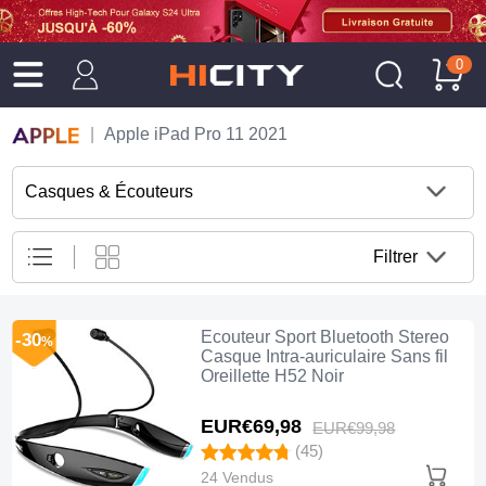
0
Apple iPad Pro 11 2021
Casques & Écouteurs
Filtrer
Ecouteur Sport Bluetooth Stereo
-30
%
Casque Intra-auriculaire Sans fil
Oreillette H52 Noir
EUR€69,
98
EUR€99,
98
(45)
24 Vendus