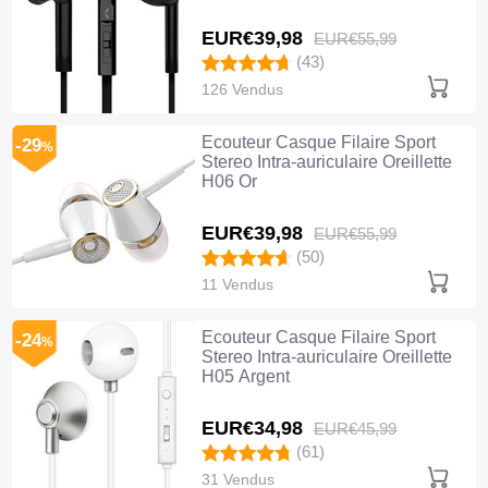
EUR€39,
98
EUR€55,
99
(43)
126 Vendus
Ecouteur Casque Filaire Sport
-29
%
Stereo Intra-auriculaire Oreillette
H06 Or
EUR€39,
98
EUR€55,
99
(50)
11 Vendus
Ecouteur Casque Filaire Sport
-24
%
Stereo Intra-auriculaire Oreillette
H05 Argent
EUR€34,
98
EUR€45,
99
(61)
31 Vendus