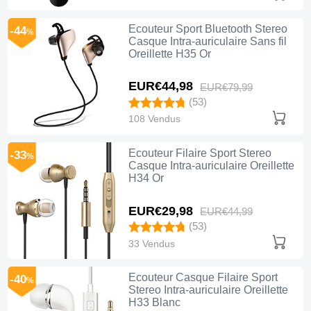
Ecouteur Sport Bluetooth Stereo
-44
%
Casque Intra-auriculaire Sans fil
Oreillette H35 Or
EUR€44,
98
EUR€79,
99
(53)
108 Vendus
Ecouteur Filaire Sport Stereo
-33
%
Casque Intra-auriculaire Oreillette
H34 Or
EUR€29,
98
EUR€44,
99
(53)
33 Vendus
Ecouteur Casque Filaire Sport
-40
%
Stereo Intra-auriculaire Oreillette
H33 Blanc