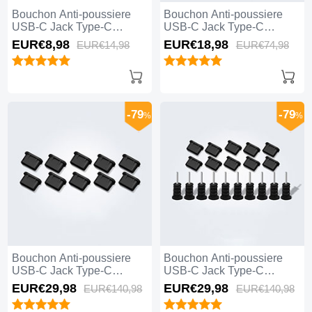
Bouchon Anti-poussiere
Bouchon Anti-poussiere
USB-C Jack Type-C
USB-C Jack Type-C
Universel H12 Bleu
Universel 5PCS H01 Blanc
EUR€8,
98
EUR€18,
98
EUR€14,
98
EUR€74,
98
-79
-79
%
%
Bouchon Anti-poussiere
Bouchon Anti-poussiere
USB-C Jack Type-C
USB-C Jack Type-C
Universel 10PCS H01 Noir
Universel 10PCS Noir
EUR€29,
98
EUR€29,
98
EUR€140,
98
EUR€140,
98