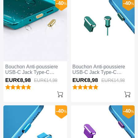
-40
-40
%
%
Bouchon Anti-poussiere
Bouchon Anti-poussiere
USB-C Jack Type-C
USB-C Jack Type-C
Universel H16 Or
Universel H15 Vert
EUR€8,
98
EUR€8,
98
EUR€14,
98
EUR€14,
98
-40
-40
%
%