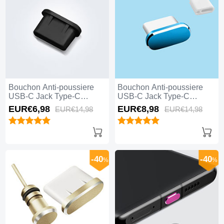
Bouchon Anti-poussiere
Bouchon Anti-poussiere
USB-C Jack Type-C
USB-C Jack Type-C
Universel H11 Noir
Universel H10 Bleu
EUR€6,
98
EUR€8,
98
EUR€14,
98
EUR€14,
98
-40
-40
%
%