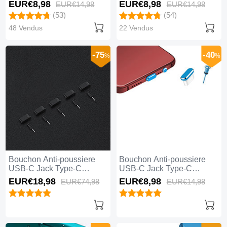
Universel Argent
Universel Or Rose
EUR€8,
98
EUR€8,
98
EUR€14,
98
EUR€14,
98
(53)
(54)
48 Vendus
22 Vendus
-75
-40
%
%
Bouchon Anti-poussiere
Bouchon Anti-poussiere
USB-C Jack Type-C
USB-C Jack Type-C
Universel 5PCS H02 Noir
Universel H17 Bleu
EUR€18,
98
EUR€8,
98
EUR€74,
98
EUR€14,
98