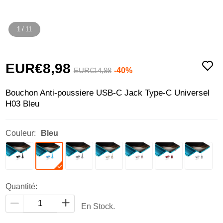
1
/
11
EUR€8,
98
-40%
EUR€14,
98
Bouchon Anti-poussiere USB-C Jack Type-C Universel
H03 Bleu
Couleur:
Bleu
Quantité:
En Stock.