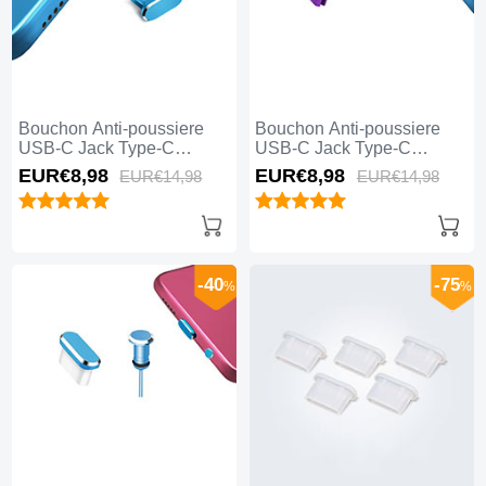
Bouchon Anti-poussiere
Bouchon Anti-poussiere
USB-C Jack Type-C
USB-C Jack Type-C
Universel H14 Bleu
Universel H13 Violet
EUR€8,
98
EUR€8,
98
EUR€14,
98
EUR€14,
98
-40
-75
%
%