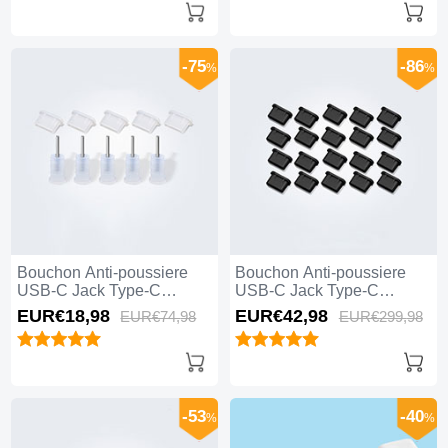
-75
-86
%
%
Bouchon Anti-poussiere
Bouchon Anti-poussiere
USB-C Jack Type-C
USB-C Jack Type-C
Universel 5PCS Blanc
Universel 20PCS Noir
EUR€18,
98
EUR€42,
98
EUR€74,
98
EUR€299,
98
-53
-40
%
%