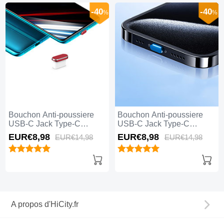
-40
-40
%
%
Bouchon Anti-poussiere
Bouchon Anti-poussiere
USB-C Jack Type-C
USB-C Jack Type-C
Universel H02 Rouge
Universel H01 Bleu
EUR€8,
98
EUR€8,
98
EUR€14,
98
EUR€14,
98
A propos d'HiCity.fr