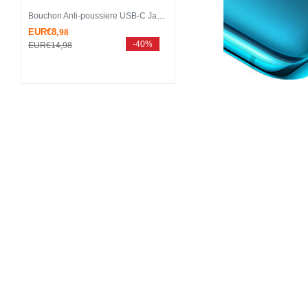
Bouchon Anti-poussiere USB-C Jack Type-C Universel H13 pour Apple iPhone 15 Pro Gris Fonce
EUR€8,
98
-40%
EUR€14,
98