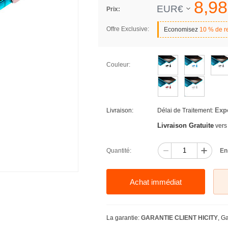
8,
98
EUR€
Prix:
Offre Exclusive:
Economisez
10 % de r
Couleur:
Exp
Livraison:
Délai de Traitement:
Livraison Gratuite
vers
Quantité:
En
Achat immédiat
La garantie:
GARANTIE CLIENT HICITY
, G