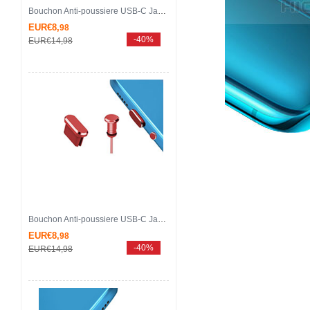
Bouchon Anti-poussiere USB-C Jack Type-C Universel H16 pour Apple iPhone 15 Pro Or Rose
EUR€8,
98
-40%
EUR€14,
98
Bouchon Anti-poussiere USB-C Jack Type-C Universel H15 pour Apple iPhone 15 Pro Rouge
EUR€8,
98
-40%
EUR€14,
98