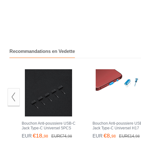
Recommandations en Vedette
Bouchon Anti-poussiere USB-C
Bouchon Anti-poussiere US
Jack Type-C Universel 5PCS
Jack Type-C Universel H17
H02 pour Apple iPhone 15 Pro
pour Apple iPhone 15 Pro B
€18,
€8,
EUR
EUR
EUR€74,
EUR€14,
98
98
98
98
Noir