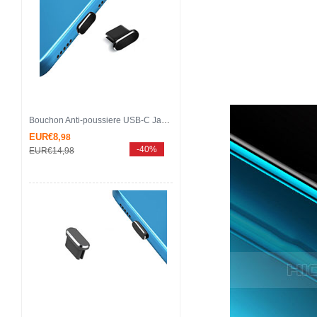
Bouchon Anti-poussiere USB-C Jack Type-C Universel H14 pour Apple iPhone 15 Pro Noir
EUR€8,
98
-40%
EUR€14,
98