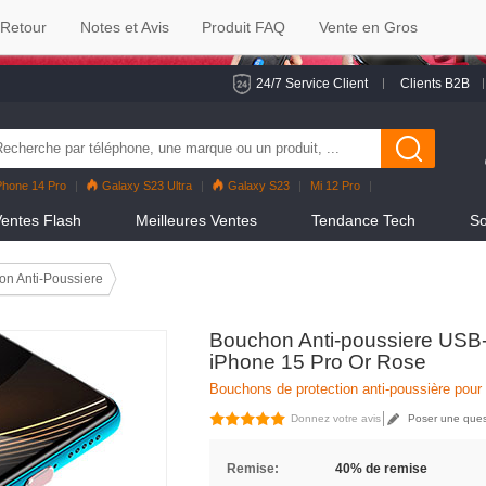
 Retour
Notes et Avis
Produit FAQ
Vente en Gros
24/7 Service Client
Clients B2B
Phone 14 Pro
Galaxy S23 Ultra
Galaxy S23
Mi 12 Pro
eno7 Pro
Galaxy S22
Galaxy S22 Ultra
iPhone 12 Pro Max
entes Flash
Meilleures Ventes
Tendance Tech
So
n Anti-Poussiere
Bouchon Anti-poussiere USB-
iPhone 15 Pro Or Rose
Bouchons de protection anti-poussière pour
Donnez votre avis
Poser une ques
Remise:
40% de remise