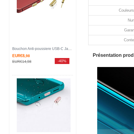
Couleurs
Num
Garan
Conte
Bouchon Anti-poussiere USB-C Jack Type-C Universel H17 pour Apple iPhone 15 Pro Or
Présentation produ
EUR€8,
98
-40%
EUR€14,
98