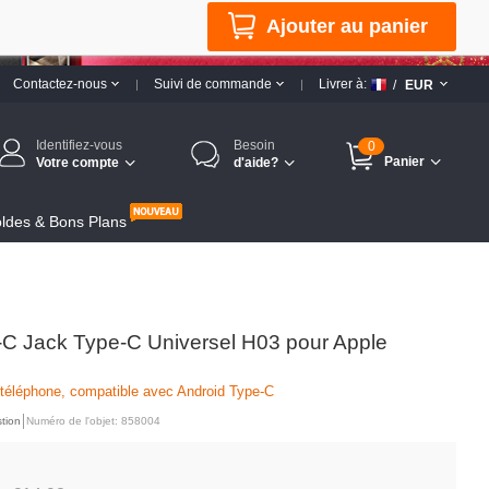
Ajouter au panier
Contactez-nous
Suivi de commande
Livrer à:
/
EUR
Identifiez-vous
Besoin
0
Panier
Votre compte
d'aide?
ldes & Bons Plans
C Jack Type-C Universel H03 pour Apple
 téléphone, compatible avec Android Type-C
tion
Numéro de l'objet: 858004