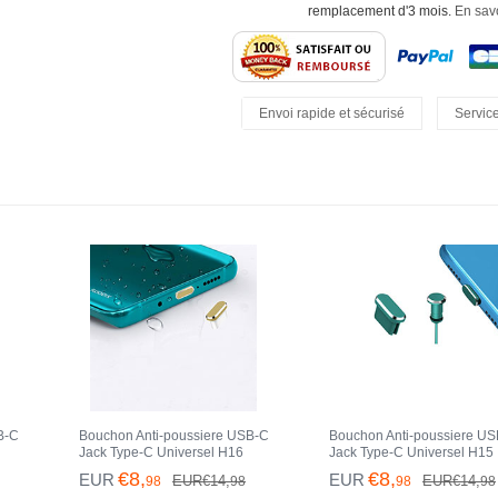
remplacement d'3 mois.
En savo
Envoi rapide et sécurisé
Service
Retours Faciles
B-C
Bouchon Anti-poussiere USB-C
Bouchon Anti-poussiere U
Jack Type-C Universel H16
Jack Type-C Universel H15
leu
pour Apple iPhone 15 Pro Or
pour Apple iPhone 15 Pro V
€8,
€8,
EUR
EUR
EUR€14,
EUR€14,
98
98
98
98