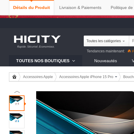
Détails du Produit
Livraison & Paiements
Politique de
Toutes les catégories
Tendances maintenant:
i
Reno8 Pro
iPhone 13 Pro
R
TOUTES NOS BOUTIQUES
Nouveautés
V
Mi 11
Accessoires Apple
Accessoires Apple iPhone 15 Pro
Boucho