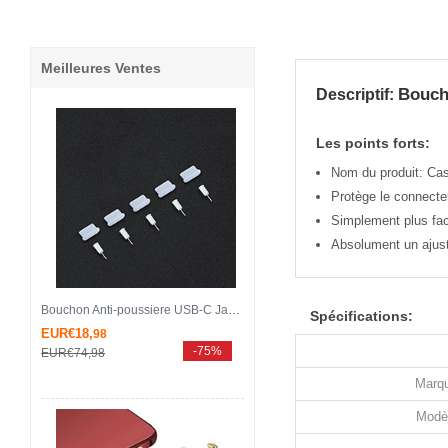
Meilleures Ventes
Bouch
Descriptif:
Les points forts:
Nom du produit: Ca
Protège le connecteu
Simplement plus faci
Absolument un ajust
Bouchon Anti-poussiere USB-C Jack Type-C Universel 5PCS H02 pour Apple iPhone 15 Pro Blanc
Spécifications:
EUR€18,
98
-75%
EUR€74,
98
Marqu
Modè