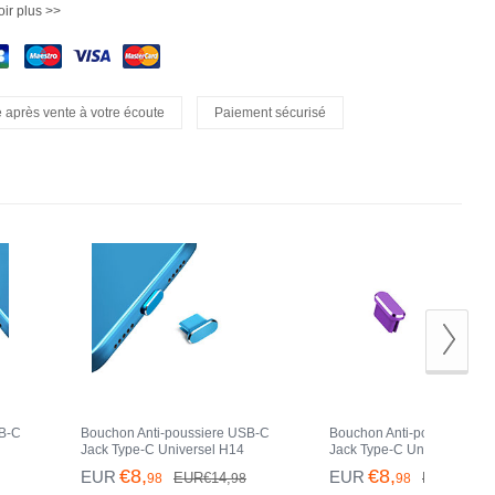
ir plus >>
 après vente à votre écoute
Paiement sécurisé
SB-C
Bouchon Anti-poussiere USB-C
Bouchon Anti-poussiere U
Jack Type-C Universel H14
Jack Type-C Universel H13
ert
pour Apple iPhone 15 Pro Bleu
pour Apple iPhone 15 Pro V
€8,
€8,
EUR
EUR
EUR€14,
EUR€14,
98
98
98
98