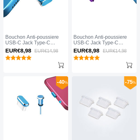
Bouchon Anti-poussiere
Bouchon Anti-poussiere
USB-C Jack Type-C
USB-C Jack Type-C
Universel H14 Bleu
Universel H13 Violet
EUR€8,
98
EUR€8,
98
EUR€14,
98
EUR€14,
98
-40
-75
%
%