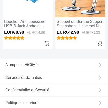
Bouchon Anti-poussiere
Support de Bureau Support
USB-B Jack Android
Smartphone Universel N27
Universel H01 Bleu
Argent
EUR€8,
98
EUR€42,
98
EUR€14,
98
EUR€79,
99
A propos d'HiCity.fr
Services et Garanties
Confidentialité et Sécurité
Politiques de retour