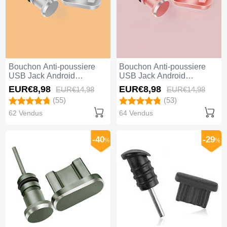
Bouchon Anti-poussiere
Bouchon Anti-poussiere
USB Jack Android
USB Jack Android
Universel C02 Argent
Universel C02 Or Rose
EUR€8,
98
EUR€8,
98
EUR€14,
98
EUR€14,
98
(55)
(53)
62 Vendus
64 Vendus
-40
-29
%
%