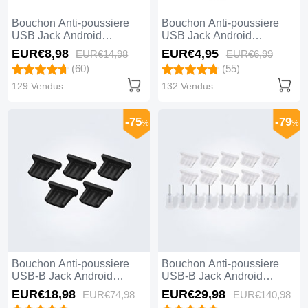
Bouchon Anti-poussiere
Bouchon Anti-poussiere
USB Jack Android
USB Jack Android
Universel Gris
Universel C01 Noir
EUR€8,
98
EUR€4,
95
EUR€14,
98
EUR€6,
99
(60)
(55)
129 Vendus
132 Vendus
-75
-79
%
%
Bouchon Anti-poussiere
Bouchon Anti-poussiere
USB-B Jack Android
USB-B Jack Android
Universel 5PCS H01 Noir
Universel 10PCS H01
EUR€18,
98
EUR€29,
98
EUR€74,
98
EUR€140,
98
Blanc