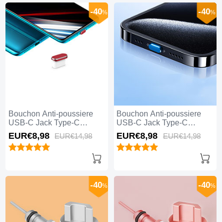
-40
-40
%
%
Bouchon Anti-poussiere
Bouchon Anti-poussiere
USB-C Jack Type-C
USB-C Jack Type-C
Universel H02 Rouge
Universel H01 Bleu
EUR€8,
98
EUR€8,
98
EUR€14,
98
EUR€14,
98
-40
-40
%
%