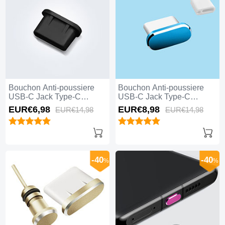
Bouchon Anti-poussiere
Bouchon Anti-poussiere
USB-C Jack Type-C
USB-C Jack Type-C
Universel H11 Noir
Universel H10 Bleu
EUR€6,
98
EUR€8,
98
EUR€14,
98
EUR€14,
98
-40
-40
%
%