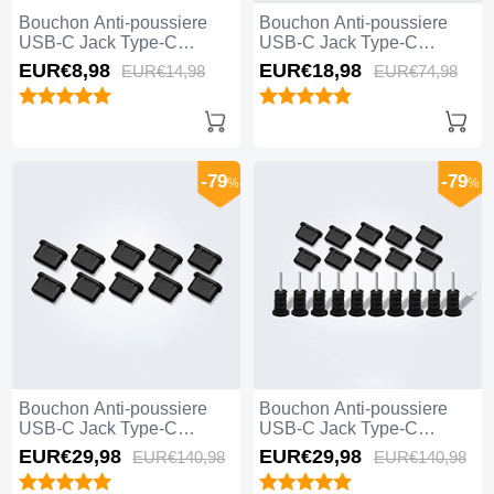
Bouchon Anti-poussiere
Bouchon Anti-poussiere
USB-C Jack Type-C
USB-C Jack Type-C
Universel H12 Bleu
Universel 5PCS H01 Blanc
EUR€8,
98
EUR€18,
98
EUR€14,
98
EUR€74,
98
-79
-79
%
%
Bouchon Anti-poussiere
Bouchon Anti-poussiere
USB-C Jack Type-C
USB-C Jack Type-C
Universel 10PCS H01 Noir
Universel 10PCS Noir
EUR€29,
98
EUR€29,
98
EUR€140,
98
EUR€140,
98