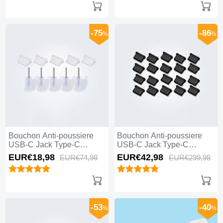
-75
-86
%
%
Bouchon Anti-poussiere
Bouchon Anti-poussiere
USB-C Jack Type-C
USB-C Jack Type-C
Universel 5PCS Blanc
Universel 20PCS Noir
EUR€18,
98
EUR€42,
98
EUR€74,
98
EUR€299,
98
-53
-40
%
%