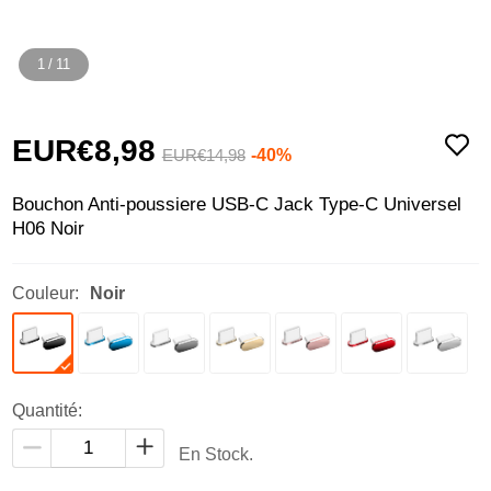
1
/
11
EUR€8,
98
-40%
EUR€14,
98
Bouchon Anti-poussiere USB-C Jack Type-C Universel
H06 Noir
Couleur:
Noir
Quantité:
En Stock.