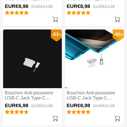
Universel H07 Argent
Universel H05 Or Rose
EUR€8,
98
EUR€8,
98
EUR€14,
98
EUR€14,
98
-53
-40
%
%
Bouchon Anti-poussiere
Bouchon Anti-poussiere
USB-C Jack Type-C
USB-C Jack Type-C
Universel H04 Blanc
Universel H03 Argent
EUR€6,
98
EUR€8,
98
EUR€14,
98
EUR€14,
98