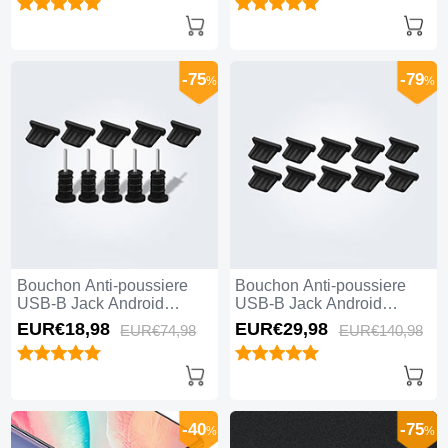
-75
-79
%
%
Bouchon Anti-poussiere
Bouchon Anti-poussiere
USB-B Jack Android
USB-B Jack Android
Universel 5PCS Noir
Universel 10PCS Noir
EUR€18,
98
EUR€29,
98
EUR€74,
98
EUR€140,
98
-40
-75
%
%