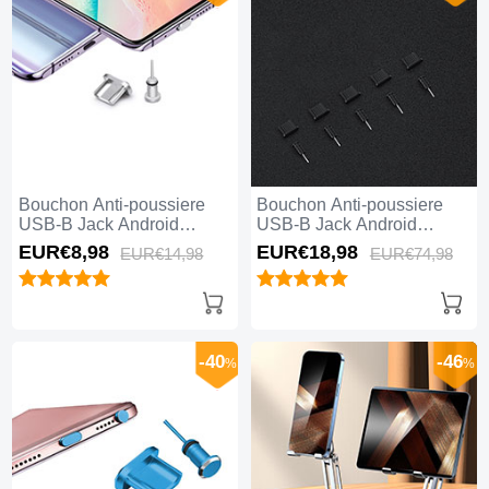
Bouchon Anti-poussiere
Bouchon Anti-poussiere
USB-B Jack Android
USB-B Jack Android
Universel H02 Argent
Universel 5PCS H02 Noir
EUR€8,
98
EUR€18,
98
EUR€14,
98
EUR€74,
98
-40
-46
%
%