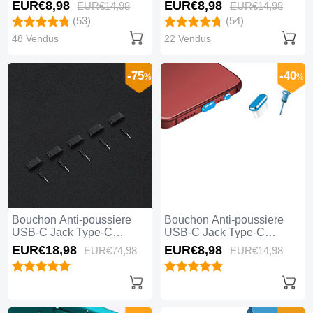
Universel Argent
Universel Or Rose
EUR€8,
98
EUR€8,
98
EUR€14,
98
EUR€14,
98
(53)
(54)
48 Vendus
22 Vendus
-75
-40
%
%
Bouchon Anti-poussiere
Bouchon Anti-poussiere
USB-C Jack Type-C
USB-C Jack Type-C
Universel 5PCS H02 Noir
Universel H17 Bleu
EUR€18,
98
EUR€8,
98
EUR€74,
98
EUR€14,
98