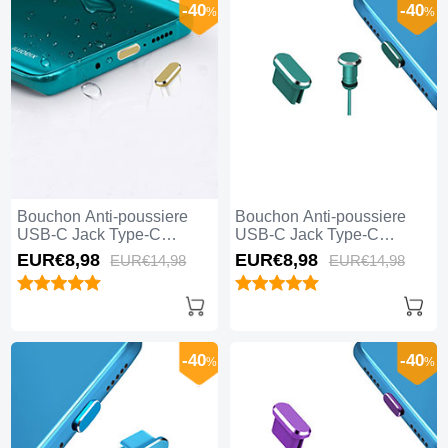
-40
-40
%
%
Bouchon Anti-poussiere
Bouchon Anti-poussiere
USB-C Jack Type-C
USB-C Jack Type-C
Universel H16 Or
Universel H15 Vert
EUR€8,
98
EUR€8,
98
EUR€14,
98
EUR€14,
98
-40
-40
%
%