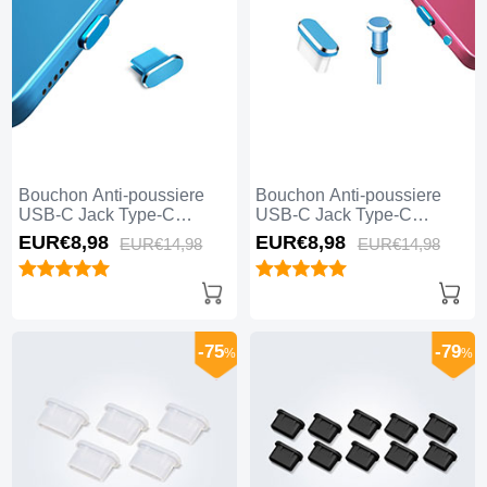
Bouchon Anti-poussiere
Bouchon Anti-poussiere
USB-C Jack Type-C
USB-C Jack Type-C
Universel H14 Bleu
Universel H12 Bleu
EUR€8,
98
EUR€8,
98
EUR€14,
98
EUR€14,
98
-75
-79
%
%